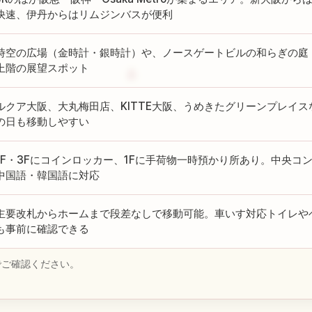
快速、伊丹からはリムジンバスが便利
時空の広場（金時計・銀時計）や、ノースゲートビルの和らぎの庭
上階の展望スポット
ルクア大阪、大丸梅田店、KITTE大阪、うめきたグリーンプレイ
の日も移動しやすい
1F・3Fにコインロッカー、1Fに手荷物一時預かり所あり。中央コ
中国語・韓国語に対応
主要改札からホームまで段差なしで移動可能。車いす対応トイレや
も事前に確認できる
でご確認ください。