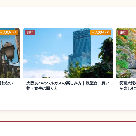
人気No.1
旅行
人気No.2
旅行
迷わない
大阪あべのハルカスの楽しみ方｜展望台・買い
箕面大滝
物・食事の回り方
を楽しむ