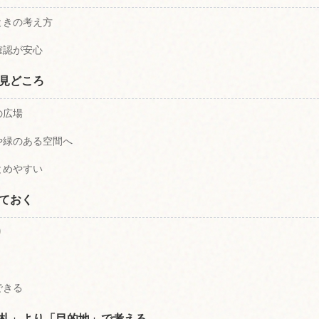
ときの考え方
確認が安心
見どころ
の広場
や緑のある空間へ
とめやすい
ておく
り
できる
札」より「目的地」で考える