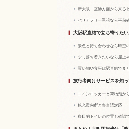
新大阪・空港方面から来る
バリアフリー重視なら事前
大阪駅直結で立ち寄りたい
景色と待ち合わせなら時空
少し落ち着きたいなら屋上
買い物や食事は駅直結でま
旅行者向けサービスを知っ
コインロッカーと荷物預か
観光案内所と多言語対応
多目的トイレの位置も確認
まとめ｜大阪駅観光は「改