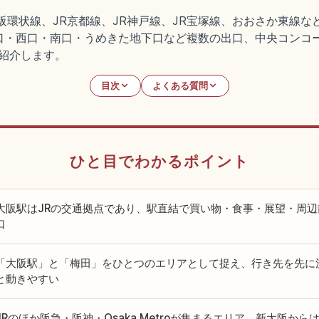
阪環状線、JR京都線、JR神戸線、JR宝塚線、おおさか東線
口・西口・南口・うめきた地下口など複数の出口、中央コンコー
続を紹介します。
目次
よくある質問
ひと目でわかるポイント
大阪駅はJRの交通拠点であり、駅直結で買い物・食事・展望・周
口
「大阪駅」と「梅田」をひとつのエリアとして捉え、行き先を先に
と動きやすい
JRのほか阪急・阪神・Osaka Metroが集まるエリア。新大阪か