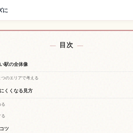
ズに
の宿を探す
大阪駅の
↗
目次
い駅の全体像
とつのエリアで考える
にくくなる見方
める
する
コツ