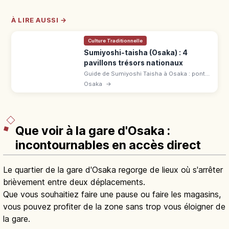
À LIRE AUSSI →
Culture Traditionnelle
Sumiyoshi-taisha (Osaka) : 4
pavillons trésors nationaux
Guide de Sumiyoshi Taisha à Osaka : pont
Taiko, quatre pavillons Trésors nationaux et
Osaka
→
accès rapide depuis la gare Sumiyoshi
Taisha.
Que voir à la gare d'Osaka :
incontournables en accès direct
Le quartier de la gare d'Osaka regorge de lieux où s'arrêter
brièvement entre deux déplacements.
Que vous souhaitiez faire une pause ou faire les magasins,
vous pouvez profiter de la zone sans trop vous éloigner de