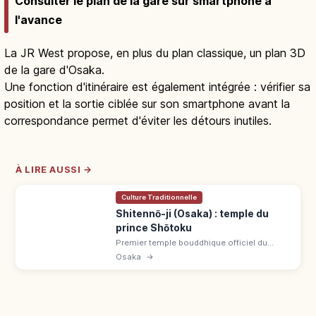
Consulter le plan de la gare sur smartphone à
l'avance
La JR West propose, en plus du plan classique, un plan 3D
de la gare d'Osaka.
Une fonction d'itinéraire est également intégrée : vérifier sa
position et la sortie ciblée sur son smartphone avant la
correspondance permet d'éviter les détours inutiles.
À LIRE AUSSI →
Culture Traditionnelle
Shitennō-ji (Osaka) : temple du
prince Shōtoku
Premier temple bouddhique officiel du
Japon, fondé en 593 par le prince Shōtoku à
Osaka
→
Osaka. Pagode à 5 étages, complexe 500 ¥,
jardins 300 ¥. 5 min du métro.