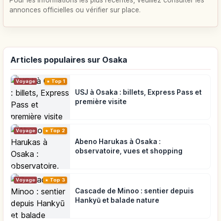
Pour les informations les plus récentes, veuillez consulter les
annonces officielles ou vérifier sur place.
Articles populaires sur Osaka
Voyage
Top 1
USJ à Osaka : billets, Express Pass et
première visite
Voyage
Top 2
Abeno Harukas à Osaka :
observatoire, vues et shopping
Voyage
Top 3
Cascade de Minoo : sentier depuis
Hankyū et balade nature