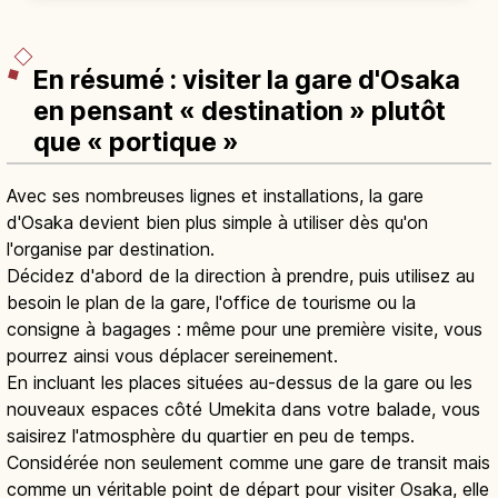
Guide du parc Nakanoshima à Osaka :
roseraie, bâtiments historiques, quais entre
Osaka
→
Dōjima et Tosabori et illuminations d’hiver à
découvrir.
En résumé : visiter la gare d'Osaka
en pensant « destination » plutôt
que « portique »
Avec ses nombreuses lignes et installations, la gare
d'Osaka devient bien plus simple à utiliser dès qu'on
l'organise par destination.
Décidez d'abord de la direction à prendre, puis utilisez au
besoin le plan de la gare, l'office de tourisme ou la
consigne à bagages : même pour une première visite, vous
pourrez ainsi vous déplacer sereinement.
En incluant les places situées au-dessus de la gare ou les
nouveaux espaces côté Umekita dans votre balade, vous
saisirez l'atmosphère du quartier en peu de temps.