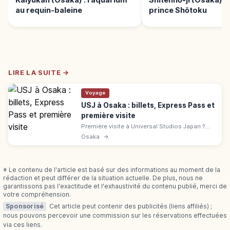
Kaiyukan (Osaka) : l’aquarium
Shitennō-ji (Osaka) :
au requin-baleine
prince Shōtoku
LIRE LA SUITE →
Voyage
USJ à Osaka : billets, Express Pass et
première visite
Première visite à Universal Studios Japan ?
Billets, Express Pass, application officielle,
Osaka
→
Super Nintendo World et astuces pour
organiser votre journée à Osaka.
※ Le contenu de l'article est basé sur des informations au moment de la
rédaction et peut différer de la situation actuelle. De plus, nous ne
garantissons pas l'exactitude et l'exhaustivité du contenu publié, merci de
votre compréhension.