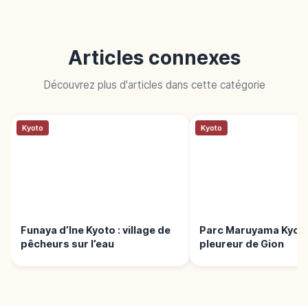
Sponsorisé
Cet article peut contenir des publicités (liens affiliés) ;
nous pouvons percevoir une commission sur les réservations effectuées
via ces liens.
Articles connexes
Découvrez plus d'articles dans cette catégorie
Kyoto
Kyoto
Funaya d’Ine Kyoto : village de
Parc Maruyama Kyoto 
pêcheurs sur l’eau
pleureur de Gion