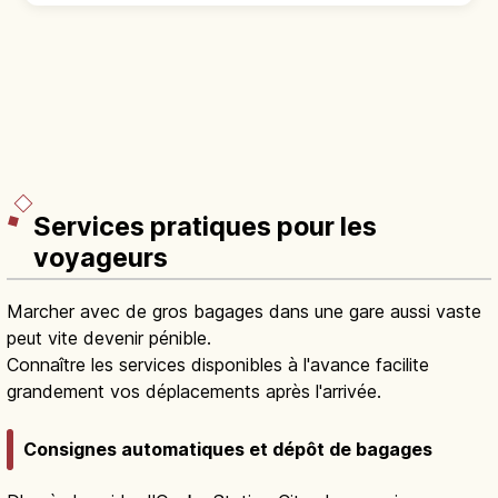
Guide du château d’Osaka : donjon lié à
Toyotomi Hideyoshi, vue panoramique, parc
Osaka
→
aux cerisiers et accès depuis Morinomiya.
Services pratiques pour les
voyageurs
Marcher avec de gros bagages dans une gare aussi vaste
peut vite devenir pénible.
Connaître les services disponibles à l'avance facilite
grandement vos déplacements après l'arrivée.