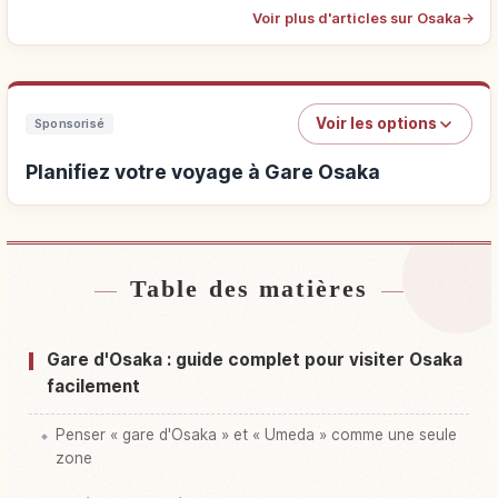
Voir plus d'articles sur Osaka
→
Voir les options
Sponsorisé
Planifiez votre voyage à Gare Osaka
Table des matières
Hébergements près de Gare Osaka
↗
Activités à Gare Osaka
↗
Gare d'Osaka : guide complet pour visiter Osaka
facilement
Penser « gare d'Osaka » et « Umeda » comme une seule
zone