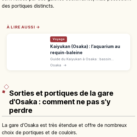
des portiques distincts.
À LIRE AUSSI →
Voyage
Kaiyukan (Osaka) : l’aquarium au
requin-baleine
Guide du Kaiyukan à Osaka : bassin
Pacifique, requin-baleine, 620 espèces et
Osaka
→
accès depuis Osakako sur la ligne Chūō
pour préparer la visite.
Sorties et portiques de la gare
d'Osaka : comment ne pas s'y
perdre
La gare d'Osaka est très étendue et offre de nombreux