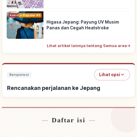
Kehidupan
Populer #3
Higasa Jepang: Payung UV Musim
Panas dan Cegah Heatstroke
Lihat artikel lainnya tentang Semua area
→
Lihat opsi
Bersponsor
Rencanakan perjalanan ke Jepang
Daftar isi
Cari penginapan dekat Jepang
↗