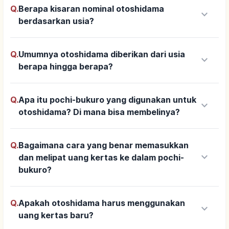
Q.
Berapa kisaran nominal otoshidama
keyboard_arrow_down
berdasarkan usia?
Q.
Umumnya otoshidama diberikan dari usia
keyboard_arrow_down
berapa hingga berapa?
Q.
Apa itu pochi-bukuro yang digunakan untuk
keyboard_arrow_down
otoshidama? Di mana bisa membelinya?
Q.
Bagaimana cara yang benar memasukkan
keyboard_arrow_down
dan melipat uang kertas ke dalam pochi-
bukuro?
Q.
Apakah otoshidama harus menggunakan
keyboard_arrow_down
uang kertas baru?