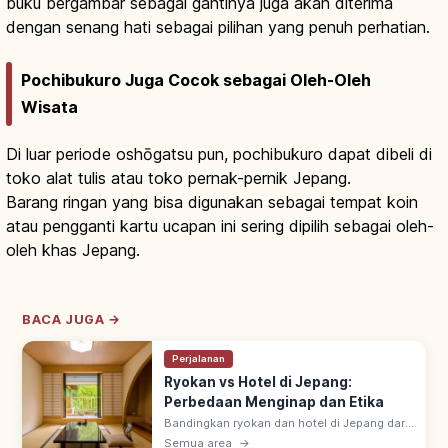
buku bergambar sebagai gantinya juga akan diterima
dengan senang hati sebagai pilihan yang penuh perhatian.
Pochibukuro Juga Cocok sebagai Oleh-Oleh
Wisata
Di luar periode oshōgatsu pun, pochibukuro dapat dibeli di
toko alat tulis atau toko pernak-pernik Jepang.
Barang ringan yang bisa digunakan sebagai tempat koin
atau pengganti kartu ucapan ini sering dipilih sebagai oleh-
oleh khas Jepang.
BACA JUGA →
Perjalanan
Ryokan vs Hotel di Jepang:
Perbedaan Menginap dan Etika
Bandingkan ryokan dan hotel di Jepang dari
sisi kamar, makanan, onsen, serta aturan
Semua area
→