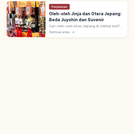
Perjalanan
Oleh-oleh Jinja dan Otera Jepang:
Beda Juyohin dan Suvenir
Cari oleh-oleh khas Jepang di sekitar kuil?
Kenali perbedaan omamori dan suvenir
Semua area
→
biasa, etika belanja, dan tips mengemas
agar aman dibawa pulang!