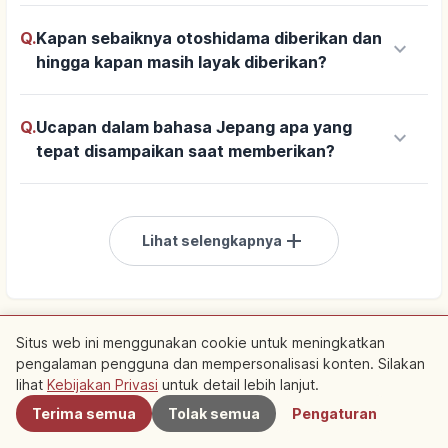
Q.
Kapan sebaiknya otoshidama diberikan dan
keyboard_arrow_down
hingga kapan masih layak diberikan?
Q.
Ucapan dalam bahasa Jepang apa yang
keyboard_arrow_down
tepat disampaikan saat memberikan?
add
Lihat selengkapnya
Situs web ini menggunakan cookie untuk meningkatkan
pengalaman pengguna dan mempersonalisasi konten. Silakan
Terdekat
lihat
Kebijakan Privasi
untuk detail lebih lanjut.
Bersponsor
Terima semua
Tolak semua
Pengaturan
Rencanakan perjalanan ke Jepang