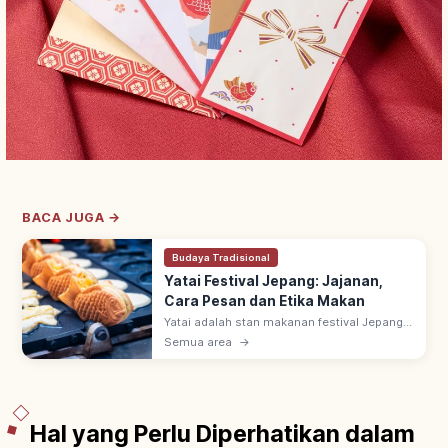
BACA JUGA →
Budaya Tradisional
Yatai Festival Jepang: Jajanan,
Cara Pesan dan Etika Makan
Yatai adalah stan makanan festival Jepang
yang ramai dari musim semi (Maret–Mei)
Semua area
→
hingga musim gugur (September–
November), menjual kuliner khas daerah &
jajanan.
Hal yang Perlu Diperhatikan dalam