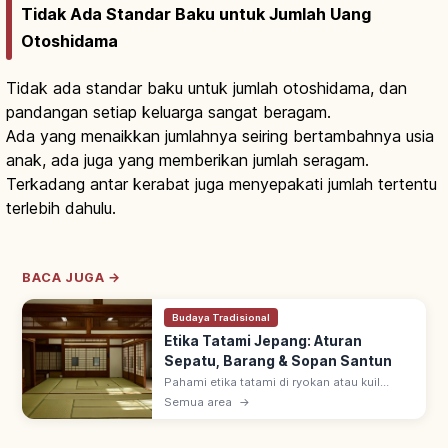
Tidak Ada Standar Baku untuk Jumlah Uang
Otoshidama
Tidak ada standar baku untuk jumlah otoshidama, dan
pandangan setiap keluarga sangat beragam.
Ada yang menaikkan jumlahnya seiring bertambahnya usia
anak, ada juga yang memberikan jumlah seragam.
Terkadang antar kerabat juga menyepakati jumlah tertentu
terlebih dahulu.
BACA JUGA →
Budaya Tradisional
Etika Tatami Jepang: Aturan
Sepatu, Barang & Sopan Santun
Pahami etika tatami di ryokan atau kuil
Jepang, mulai dari aturan alas kaki, cara
Semua area
→
meletakkan barang, hingga sopan santun
dasar agar kunjungan lebih nyaman.