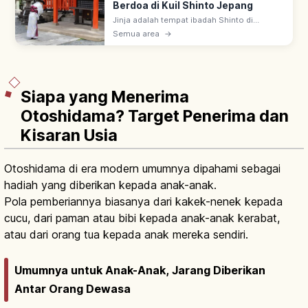
Berdoa di Kuil Shinto Jepang
Jinja adalah tempat ibadah Shinto di
Jepang, ada sekitar 80.000 di seluruh
Semua area
→
negeri. Urutan berdoa: lewat torii, sucikan
diri di temizuya, sembahyang di haiden.
Siapa yang Menerima
Otoshidama? Target Penerima dan
Kisaran Usia
Otoshidama di era modern umumnya dipahami sebagai
hadiah yang diberikan kepada anak-anak.
Pola pemberiannya biasanya dari kakek-nenek kepada
cucu, dari paman atau bibi kepada anak-anak kerabat,
atau dari orang tua kepada anak mereka sendiri.
Umumnya untuk Anak-Anak, Jarang Diberikan
Antar Orang Dewasa