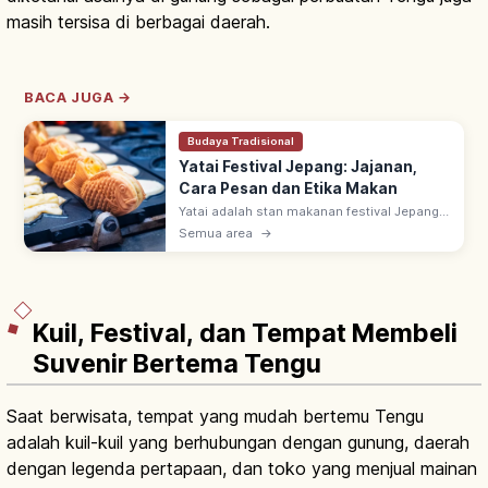
masih tersisa di berbagai daerah.
BACA JUGA →
Budaya Tradisional
Yatai Festival Jepang: Jajanan,
Cara Pesan dan Etika Makan
Yatai adalah stan makanan festival Jepang
yang ramai dari musim semi (Maret–Mei)
Semua area
→
hingga musim gugur (September–
November), menjual kuliner khas daerah &
jajanan.
Kuil, Festival, dan Tempat Membeli
Suvenir Bertema Tengu
Saat berwisata, tempat yang mudah bertemu Tengu
adalah kuil-kuil yang berhubungan dengan gunung, daerah
dengan legenda pertapaan, dan toko yang menjual mainan