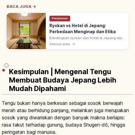
BACA JUGA →
Perjalanan
Ryokan vs Hotel di Jepang:
Perbedaan Menginap dan Etika
Bandingkan ryokan dan hotel di Jepang dari
sisi kamar, makanan, onsen, serta aturan
Semua area
→
menginap agar lebih mudah memilih
akomodasi yang sesuai.
Kesimpulan | Mengenal Tengu
Membuat Budaya Jepang Lebih
Mudah Dipahami
Tengu bukan hanya berkesan sebagai sosok berwajah
merah atau berhidung panjang, melainkan juga merupakan
sosok yang diwariskan dengan banyak makna berlapis:
rasa takut terhadap gunung, budaya Shugen-dō, hingga
peringatan bagi manusia.