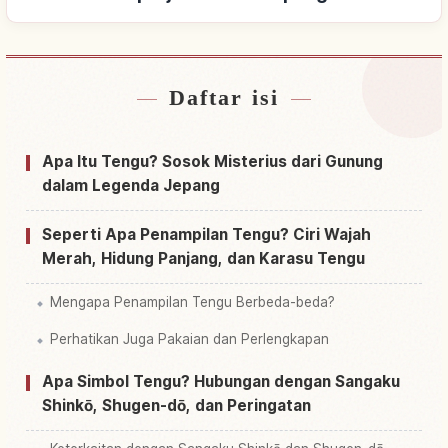
Daftar isi
Cari penginapan dekat Jepang
↗
Cari aktivitas di Jepang
↗
Apa Itu Tengu? Sosok Misterius dari Gunung
dalam Legenda Jepang
Seperti Apa Penampilan Tengu? Ciri Wajah
Merah, Hidung Panjang, dan Karasu Tengu
Mengapa Penampilan Tengu Berbeda-beda?
Perhatikan Juga Pakaian dan Perlengkapan
Apa Simbol Tengu? Hubungan dengan Sangaku
Shinkō, Shugen-dō, dan Peringatan