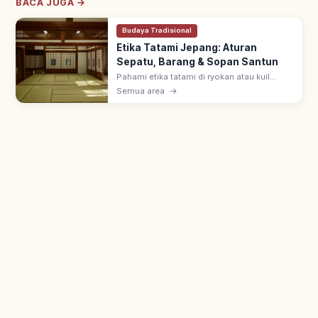
BACA JUGA →
Budaya Tradisional
Etika Tatami Jepang: Aturan
Sepatu, Barang & Sopan Santun
Pahami etika tatami di ryokan atau kuil
Jepang, mulai dari aturan alas kaki, cara
Semua area
→
meletakkan barang, hingga sopan santun
dasar agar kunjungan lebih nyaman.