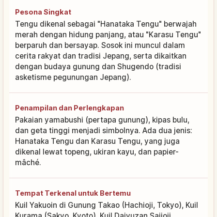
Pesona Singkat
Tengu dikenal sebagai "Hanataka Tengu" berwajah
merah dengan hidung panjang, atau "Karasu Tengu"
berparuh dan bersayap. Sosok ini muncul dalam
cerita rakyat dan tradisi Jepang, serta dikaitkan
dengan budaya gunung dan Shugendo (tradisi
asketisme pegunungan Jepang).
Penampilan dan Perlengkapan
Pakaian yamabushi (pertapa gunung), kipas bulu,
dan geta tinggi menjadi simbolnya. Ada dua jenis:
Hanataka Tengu dan Karasu Tengu, yang juga
dikenal lewat topeng, ukiran kayu, dan papier-
mâché.
Tempat Terkenal untuk Bertemu
Kuil Yakuoin di Gunung Takao (Hachioji, Tokyo), Kuil
Kurama (Sakyo, Kyoto), Kuil Daiyuzan Saijoji