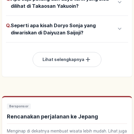
keyboard_arrow_down
dilihat di Takaosan Yakuoin?
Q.
Seperti apa kisah Doryo Sonja yang
keyboard_arrow_down
diwariskan di Daiyuzan Saijoji?
add
Lihat selengkapnya
Bersponsor
Rencanakan perjalanan ke Jepang
Menginap di dekatnya membuat wisata lebih mudah. Lihat juga