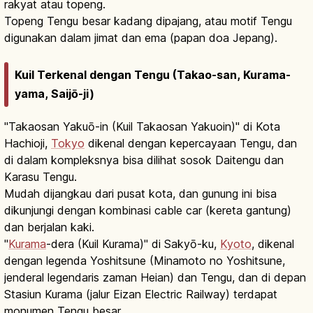
rakyat atau topeng.
Topeng Tengu besar kadang dipajang, atau motif Tengu
digunakan dalam jimat dan ema (papan doa Jepang).
Kuil Terkenal dengan Tengu (Takao-san, Kurama-
yama, Saijō-ji)
"Takaosan Yakuō-in (Kuil Takaosan Yakuoin)" di Kota
Hachioji,
Tokyo
dikenal dengan kepercayaan Tengu, dan
di dalam kompleksnya bisa dilihat sosok Daitengu dan
Karasu Tengu.
Mudah dijangkau dari pusat kota, dan gunung ini bisa
dikunjungi dengan kombinasi cable car (kereta gantung)
dan berjalan kaki.
"
Kurama
-dera (Kuil Kurama)" di Sakyō-ku,
Kyoto
, dikenal
dengan legenda Yoshitsune (Minamoto no Yoshitsune,
jenderal legendaris zaman Heian) dan Tengu, dan di depan
Stasiun Kurama (jalur Eizan Electric Railway) terdapat
monumen Tengu besar.