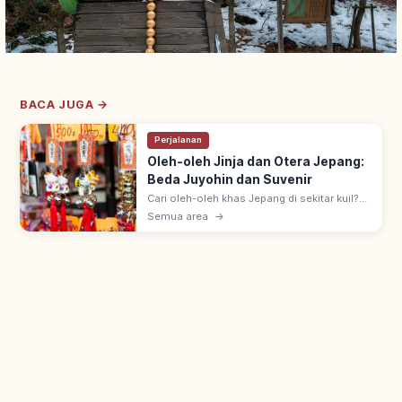
BACA JUGA →
Perjalanan
Oleh-oleh Jinja dan Otera Jepang:
Beda Juyohin dan Suvenir
Cari oleh-oleh khas Jepang di sekitar kuil?
Kenali perbedaan omamori dan suvenir
Semua area
→
biasa, etika belanja, dan tips mengemas
agar aman dibawa pulang!