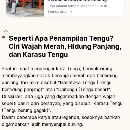
Jinja adalah tempat ibadah Shinto di
Jepang, ada sekitar 80.000 di seluruh
Semua area
→
negeri. Urutan berdoa: lewat torii, sucikan
diri di temizuya, sembahyang di haiden.
Seperti Apa Penampilan Tengu?
Ciri Wajah Merah, Hidung Panjang,
dan Karasu Tengu
Saat ini, saat mendengar kata Tengu, banyak orang
membayangkan sosok berwajah merah dan berhidung
panjang. Ini umum disebut "Hanataka Tengu (Tengu
berhidung panjang)" atau "Daitengu (Tengu besar)".
Di sisi lain, ada juga yang digambarkan dengan wajah
seperti paruh dan bersayap, yang disebut "Karasu Tengu
(Tengu burung gagak)".
Dalam beberapa karya atau legenda, sosoknya bahkan
digambarkan lebih menyerupai burung.