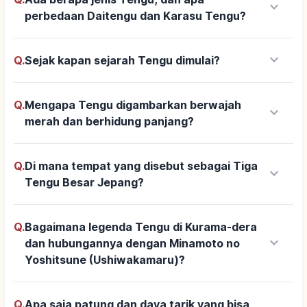
keyboard_arrow_down
perbedaan Daitengu dan Karasu Tengu?
keyboard_arrow_down
Q.
Sejak kapan sejarah Tengu dimulai?
Q.
Mengapa Tengu digambarkan berwajah
keyboard_arrow_down
merah dan berhidung panjang?
Q.
Di mana tempat yang disebut sebagai Tiga
keyboard_arrow_down
Tengu Besar Jepang?
Q.
Bagaimana legenda Tengu di Kurama-dera
keyboard_arrow_down
dan hubungannya dengan Minamoto no
Yoshitsune (Ushiwakamaru)?
Q.
Apa saja patung dan daya tarik yang bisa