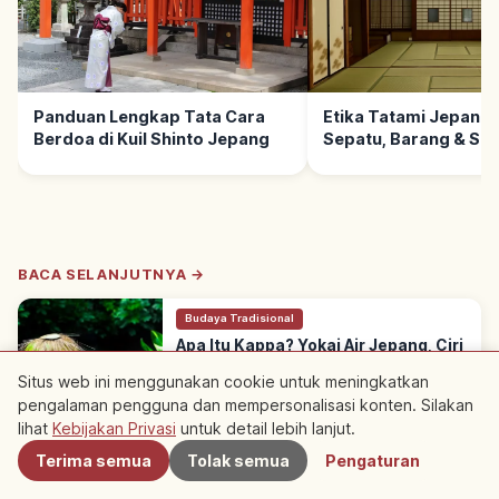
Panduan Lengkap Tata Cara
Etika Tatami Jepang:
Berdoa di Kuil Shinto Jepang
Sepatu, Barang & So
Santun
BACA SELANJUTNYA →
Budaya Tradisional
Apa Itu Kappa? Yokai Air Jepang, Ciri
& Maknanya
Situs web ini menggunakan cookie untuk meningkatkan
Kappa adalah yokai air dalam cerita rakyat
pengalaman pengguna dan mempersonalisasi konten. Silakan
Terdekat
Jepang, tinggal di sungai dan kolam. Cirinya:
Semua area
→
piring di kepala berisi air, paruh, tempurung
lihat
Kebijakan Privasi
untuk detail lebih lanjut.
punggung, selaput renang.
Terima semua
Tolak semua
Pengaturan
※ Konten artikel didasarkan pada informasi pada saat penulisan dan