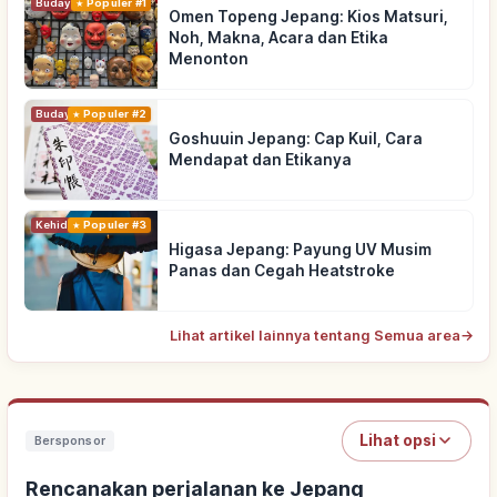
Budaya Tradisional
Populer #1
Omen Topeng Jepang: Kios Matsuri,
Noh, Makna, Acara dan Etika
Menonton
Budaya Tradisional
Populer #2
Goshuuin Jepang: Cap Kuil, Cara
Mendapat dan Etikanya
Kehidupan
Populer #3
Higasa Jepang: Payung UV Musim
Panas dan Cegah Heatstroke
Lihat artikel lainnya tentang Semua area
→
Lihat opsi
Bersponsor
Rencanakan perjalanan ke Jepang