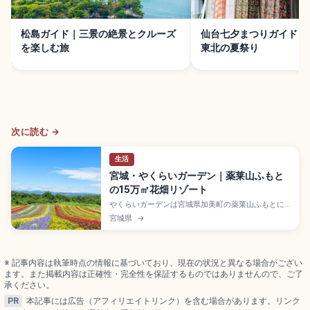
松島ガイド｜三景の絶景とクルーズ
仙台七夕まつりガイド｜
を楽しむ旅
東北の夏祭り
次に読む →
生活
宮城・やくらいガーデン｜薬莱山ふもと
の15万㎡花畑リゾート
やくらいガーデンは宮城県加美町の薬莱山ふもとに
広がる総面積約15万㎡(東京ドーム約3個分)の高原ガ
宮城県
→
ーデンで、栽培植物約400種類の8つのテーマガー
デンが楽しめるスポット。チューリップ・菜の花(4
月中〜6月)、ラベンダー、コキア・サルビアの虹色
の丘(9月下〜10月中)、ライトアップ「星あかり」で
※ 記事内容は執筆時点の情報に基づいており、現在の状況と異なる場合がござい
す。
ます。また掲載内容は正確性・完全性を保証するものではありませんので、ご了
承ください。
PR
本記事には広告（アフィリエイトリンク）を含む場合があります。リンク