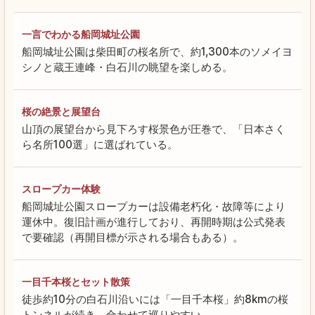
一言でわかる船岡城址公園
船岡城址公園は柴田町の桜名所で、約1,300本のソメイヨ
シノと蔵王連峰・白石川の眺望を楽しめる。
桜の絶景と展望台
山頂の展望台から見下ろす桜景色が圧巻で、「日本さく
ら名所100選」に選ばれている。
スロープカー体験
船岡城址公園スロープカーは設備老朽化・故障等により
運休中。復旧計画が進行しており、再開時期は公式発表
で要確認（再開目標が示される場合もある）。
一目千本桜とセット散策
徒歩約10分の白石川沿いには「一目千本桜」約8kmの桜
トンネルが続き、合わせて巡りやすい。