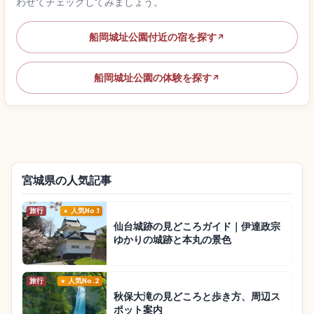
わせてチェックしてみましょう。
船岡城址公園付近の宿を探す
↗
船岡城址公園の体験を探す
↗
宮城県の人気記事
旅行
人気No.1
仙台城跡の見どころガイド｜伊達政宗
ゆかりの城跡と本丸の景色
旅行
人気No.2
秋保大滝の見どころと歩き方、周辺ス
ポット案内