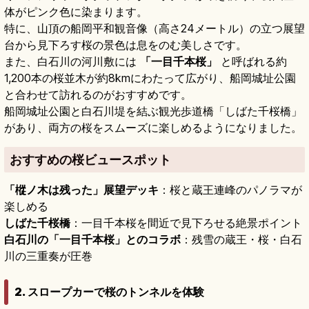
体がピンク色に染まります。
特に、山頂の船岡平和観音像（高さ24メートル）の立つ展望
台から見下ろす桜の景色は息をのむ美しさです。
また、白石川の河川敷には
「一目千本桜」
と呼ばれる約
1,200本の桜並木が約8kmにわたって広がり、船岡城址公園
と合わせて訪れるのがおすすめです。
船岡城址公園と白石川堤を結ぶ観光歩道橋「しばた千桜橋」
があり、両方の桜をスムーズに楽しめるようになりました。
おすすめの桜ビュースポット
「樅ノ木は残った」展望デッキ
：桜と蔵王連峰のパノラマが
楽しめる
しばた千桜橋
：一目千本桜を間近で見下ろせる絶景ポイント
白石川の「一目千本桜」とのコラボ
：残雪の蔵王・桜・白石
川の三重奏が圧巻
2. スロープカーで桜のトンネルを体験