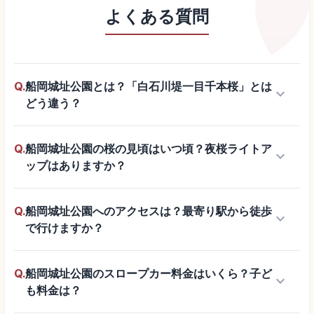
よくある質問
Q.
船岡城址公園とは？「白石川堤一目千本桜」とは
keyboard_arrow_down
どう違う？
Q.
船岡城址公園の桜の見頃はいつ頃？夜桜ライトア
keyboard_arrow_down
ップはありますか？
Q.
船岡城址公園へのアクセスは？最寄り駅から徒歩
keyboard_arrow_down
で行けますか？
Q.
船岡城址公園のスロープカー料金はいくら？子ど
keyboard_arrow_down
も料金は？