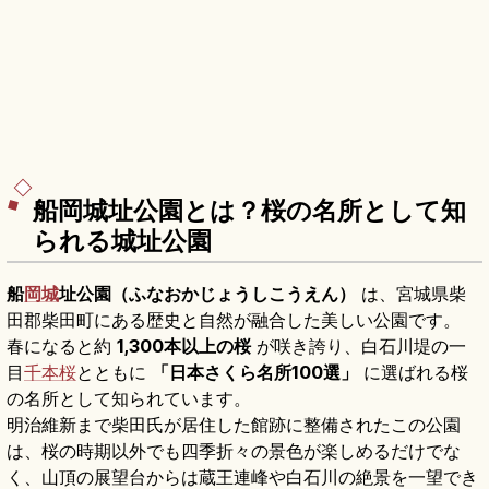
船岡城址公園とは？桜の名所として知
られる城址公園
船
岡城
址公園（ふなおかじょうしこうえん）
は、宮城県柴
田郡柴田町にある歴史と自然が融合した美しい公園です。
春になると約
1,300本以上の桜
が咲き誇り、白石川堤の一
目
千本桜
とともに
「日本さくら名所100選」
に選ばれる桜
の名所として知られています。
明治維新まで柴田氏が居住した館跡に整備されたこの公園
は、桜の時期以外でも四季折々の景色が楽しめるだけでな
く、山頂の展望台からは蔵王連峰や白石川の絶景を一望でき