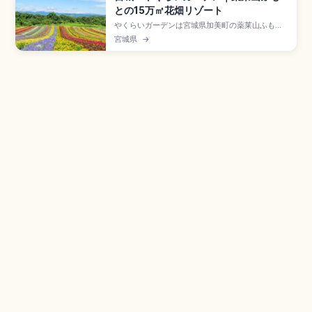
との15万㎡花畑リゾート
やくらいガーデンは宮城県加美町の薬莱山ふもと
に広がる総面積約15万㎡(東京ドーム約3個分)の高
宮城県
→
原ガーデンで、栽培植物約400種類の8つのテー
マガーデンが楽しめるスポット。チューリップ・
菜の花(4月中〜6月)、ラベンダー、コキア・サル
ビアの虹色の丘(9月下〜10月中)、ライトアップ
「星あかり」です。