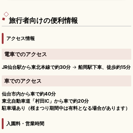
まれます。表参道「男坂」の石階段、国の重要文
化財の社殿、3/10の帆手祭、参拝無料、JR仙石線
「本塩釜駅」から表坂徒歩約15分・裏坂徒歩約7分
のアクセスも押さえています。
旅行者向けの便利情報
アクセス情報
電車でのアクセス
JR仙台駅から東北本線で約30分
→
船岡駅下車、徒歩約15分
車でのアクセス
仙台市内から車で約40分
東北自動車道「村田IC」から車で約20分
駐車場あり（桜まつり期間中は有料となる場合があります）
入園料・営業時間