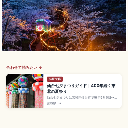
合わせて読みたい →
伝統文化
仙台七夕まつりガイド｜400年続く東
北の夏祭り
仙台七夕まつりは宮城県仙台市で毎年8月6日〜8
日に開催される伝統行事で、仙台藩祖・伊達政宗
宮城県
→
が技芸上達を願って奨励したのが始まりとされる
夏の風物詩。アーケード商店街を彩る全長5m近い
手作りの和紙の笹飾りが見どころです。短冊・紙
衣・折鶴など「七つ飾り」、前夜祭8/5の花火祭、
仙台駅徒歩のアクセスも押さえています。