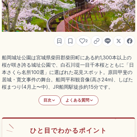
2
船岡城址公園は宮城県柴田郡柴田町にある約1,300本以上の
桜が咲き誇る城址公園で、白石川堤一目千本桜とともに「日
本さくら名所100選」に選ばれた花見スポット。原田甲斐の
居城・寛文事件の舞台。船岡平和観音像(高さ24m)、しばた
桜まつり(4月上〜中)、JR船岡駅徒歩約15分です。
目次
よくある質問
ひと目でわかるポイント