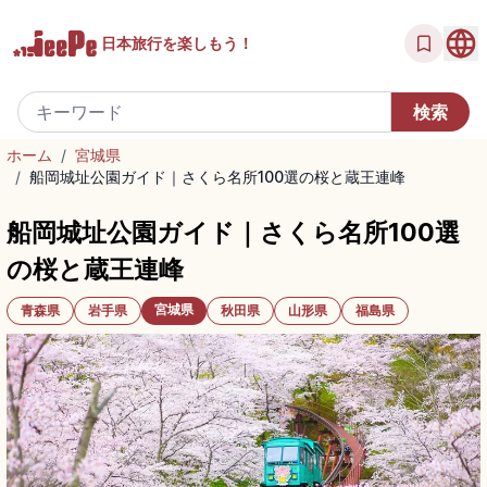
日本旅行を
楽しもう！
ホーム
/
宮城県
/
船岡城址公園ガイド｜さくら名所100選の桜と蔵王連峰
船岡城址公園ガイド｜さくら名所100選
の桜と蔵王連峰
宮城県
青森県
岩手県
秋田県
山形県
福島県