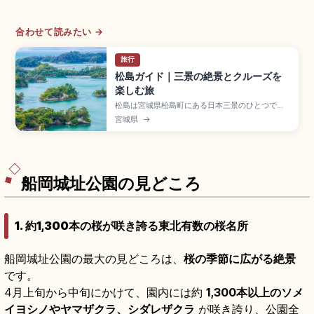
合わせて読みたい →
旅行
松島ガイド｜三景の絶景とクルーズを
楽しむ旅
松島は宮城県松島町にある日本三景のひとつで、
松島湾に点在する島々と伊達政宗ゆかりの寺社が
宮城県
→
魅力の絶景スポット。松尾芭蕉も訪れた地として
知られます。国宝の本堂・庫裡を持つ瑞巌寺(拝観
大人700円)、海上の小島に建つ重要文化財の五大
堂、約50分の松島湾クルーズ、JR仙石線で仙台駅
から約40分のアクセスも押さえました。
船岡城址公園の見どころ
1. 約1,300本の桜が咲き誇る東北有数の桜名所
船岡城址公園の最大の見どころは、
桜の季節に広がる絶景
です。
4月上旬から中旬にかけて、園内には約
1,300本以上のソメ
イヨシノやヤマザクラ、シダレザクラ
が咲き誇り、公園全