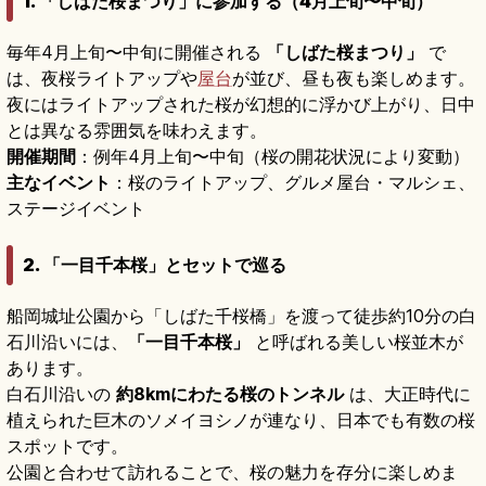
1. 「しばた桜まつり」に参加する（4月上旬〜中旬）
毎年4月上旬〜中旬に開催される
「しばた桜まつり」
で
は、夜桜ライトアップや
屋台
が並び、昼も夜も楽しめます。
夜にはライトアップされた桜が幻想的に浮かび上がり、日中
とは異なる雰囲気を味わえます。
開催期間
：例年4月上旬〜中旬（桜の開花状況により変動）
主なイベント
：桜のライトアップ、グルメ屋台・マルシェ、
ステージイベント
2. 「一目千本桜」とセットで巡る
船岡城址公園から「しばた千桜橋」を渡って徒歩約10分の白
石川沿いには、
「一目千本桜」
と呼ばれる美しい桜並木が
あります。
白石川沿いの
約8kmにわたる桜のトンネル
は、大正時代に
植えられた巨木のソメイヨシノが連なり、日本でも有数の桜
スポットです。
公園と合わせて訪れることで、桜の魅力を存分に楽しめま