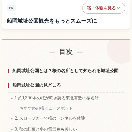
宿・体験を見る
PR
船岡城址公園観光をもっとスムーズに
目次
船岡城址公園付近の宿を探す
↗
船岡城址公園の体験を探す
↗
船岡城址公園とは？桜の名所として知られる城址公園
船岡城址公園の見どころ
1. 約1,300本の桜が咲き誇る東北有数の桜名所
おすすめの桜ビュースポット
2. スロープカーで桜のトンネルを体験
3. 秋の紅葉と冬の雪景色も美しい