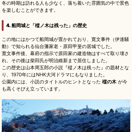
冬の時期は訪れる人も少なく、落ち着いた雰囲気の中で景色
を楽しむことができます。
4. 船岡城と「樅ノ木は残った」の歴史
この地にはかつて船岡城が置かれており、寛文事件（伊達騒
動）で知られる仙台藩家老・原田甲斐の居城でした。
寛文事件後、幕府の指示で原田家の建造物はすべて取り壊さ
れ、その後は柴田氏が明治維新まで居住しました。
この歴史は山本周五郎の小説『樅ノ木は残った』の題材とな
り、1970年にはNHK大河ドラマにもなりました。
公園内には、小説のタイトルのヒントとなった
樅の木
が今
も高くそびえ立っています。