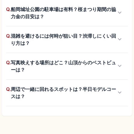
Q.
船岡城址公園の駐車場は有料？桜まつり期間の協
keyboard_arrow_down
力金の目安は？
Q.
混雑を避けるには何時が狙い目？渋滞しにくい回
keyboard_arrow_down
り方は？
Q.
写真映えする場所はどこ？山頂からのベストビュ
keyboard_arrow_down
ーは？
Q.
周辺で一緒に回れるスポットは？半日モデルコー
keyboard_arrow_down
スは？