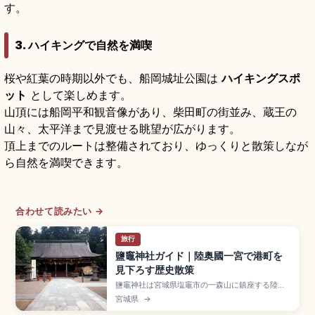
す。
3. ハイキングで自然を満喫
桜や紅葉の時期以外でも、船岡城址公園は
ハイキングスポ
ット
として楽しめます。
山頂には船岡平和観音像があり、柴田町の街並み、蔵王の
山々、太平洋まで見渡せる眺望が広がります。
頂上までのルートは整備されており、ゆっくりと散策しなが
ら自然を満喫できます。
合わせて読みたい →
旅行
鹽竈神社ガイド｜陸奥國一宮で港町を
見下ろす歴史散策
鹽竈神社は宮城県塩竈市の一森山に鎮座する陸奥
國一宮で、塩土老翁神を主祭神に祀る格式高い古
宮城県
→
社です。地元では「しおがまさま」の愛称で親し