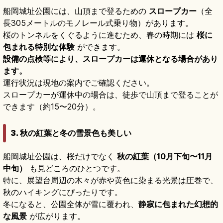
船岡城址公園には、山頂まで登るための
スロープカー
（全
長305メートルのモノレール式乗り物）があります。
桜のトンネルをくぐるように進むため、春の時期には
桜に
包まれる特別な体験
ができます。
設備の点検等により、スロープカーは運休となる場合があり
ます。
運行状況は現地の案内でご確認ください。
スロープカーが運休中の場合は、徒歩で山頂まで登ることが
できます（約15〜20分）。
3. 秋の紅葉と冬の雪景色も美しい
船岡城址公園は、桜だけでなく
秋の紅葉（10月下旬〜11月
中旬）
も見どころのひとつです。
特に、展望台周辺の木々が赤や黄色に染まる光景は圧巻で、
秋のハイキングにぴったりです。
冬になると、公園全体が雪に覆われ、
静寂に包まれた幻想的
な風景
が広がります。