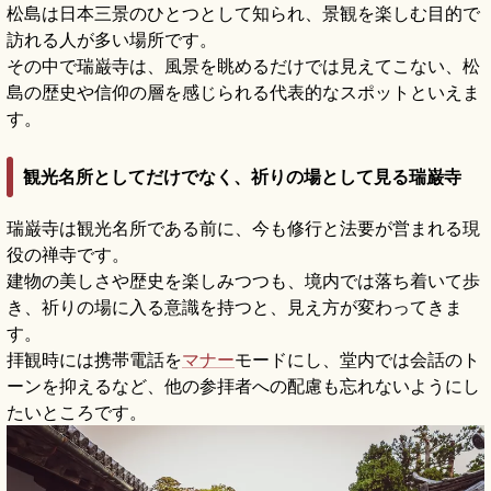
松島は日本三景のひとつとして知られ、景観を楽しむ目的で
訪れる人が多い場所です。
その中で瑞巌寺は、風景を眺めるだけでは見えてこない、松
島の歴史や信仰の層を感じられる代表的なスポットといえま
す。
観光名所としてだけでなく、祈りの場として見る瑞巌寺
瑞巌寺は観光名所である前に、今も修行と法要が営まれる現
役の禅寺です。
建物の美しさや歴史を楽しみつつも、境内では落ち着いて歩
き、祈りの場に入る意識を持つと、見え方が変わってきま
す。
拝観時には携帯電話を
マナー
モードにし、堂内では会話のト
ーンを抑えるなど、他の参拝者への配慮も忘れないようにし
たいところです。