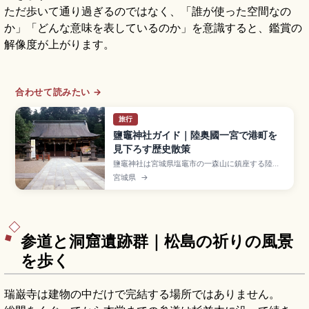
ただ歩いて通り過ぎるのではなく、「誰が使った空間なの
か」「どんな意味を表しているのか」を意識すると、鑑賞の
解像度が上がります。
合わせて読みたい →
旅行
鹽竈神社ガイド｜陸奥國一宮で港町を
見下ろす歴史散策
鹽竈神社は宮城県塩竈市の一森山に鎮座する陸奥
國一宮で、塩土老翁神を主祭神に祀る格式高い古
宮城県
→
社です。地元では「しおがまさま」の愛称で親し
まれます。表参道「男坂」の石階段、国の重要文
化財の社殿、3/10の帆手祭、参拝無料、JR仙石線
「本塩釜駅」から表坂徒歩約15分・裏坂徒歩約7分
のアクセスも押さえています。
参道と洞窟遺跡群｜松島の祈りの風景
を歩く
瑞巌寺は建物の中だけで完結する場所ではありません。