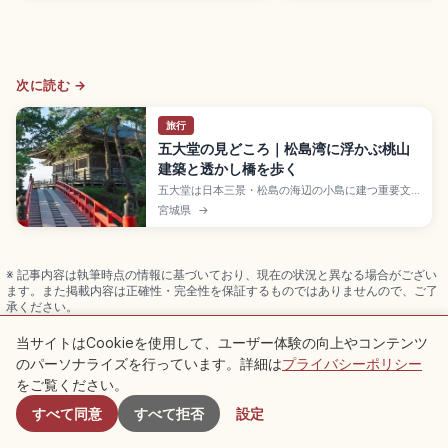
次に読む →
旅行
五大堂の見どころ｜松島湾に浮かぶ桃山
建築と透かし橋を歩く
五大堂は日本三景・松島の海辺の小島に建つ重要文
化財のお堂。慶長9年(1604年)に伊達政宗が再建し
宮城県
→
た東北現存最古の桃山建築で、素木造・方三間・宝
形造・本瓦葺。807〜809年に坂上田村麻呂が建立
した毘沙門堂が起源で、828年に慈覚大師円仁が五
大明王像を安置。十二支彫刻を確認できます。
※ 記事内容は執筆時点の情報に基づいており、現在の状況と異なる場合がござい
ます。また掲載内容は正確性・完全性を保証するものではありませんので、ご了
承ください。
PR
本記事には広告（アフィリエイトリンク）を含む場合があります。リンク
当サイトはCookieを使用して、ユーザー体験の向上やコンテンツ
を経由したお申込みで運営者が手数料を得ることがあります。
のパーソナライズを行っています。詳細は
プライバシーポリシー
付近のスポット
をご覧ください。
すべて同意
すべて拒否
設定
関連記事