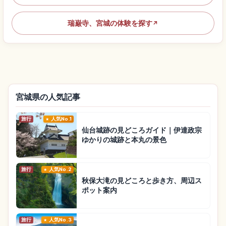
瑞巌寺、宮城の体験を探す
↗
宮城県の人気記事
旅行
人気No.1
仙台城跡の見どころガイド｜伊達政宗
ゆかりの城跡と本丸の景色
旅行
人気No.2
秋保大滝の見どころと歩き方、周辺ス
ポット案内
旅行
人気No.3