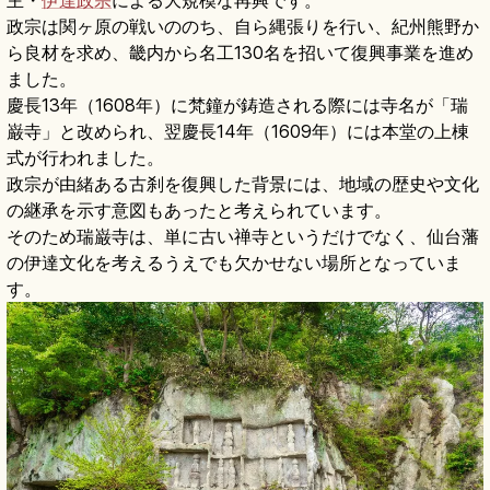
主・
伊達政宗
による大規模な再興です。
政宗は関ヶ原の戦いののち、自ら縄張りを行い、紀州熊野か
ら良材を求め、畿内から名工130名を招いて復興事業を進め
ました。
慶長13年（1608年）に梵鐘が鋳造される際には寺名が「瑞
巌寺」と改められ、翌慶長14年（1609年）には本堂の上棟
式が行われました。
政宗が由緒ある古刹を復興した背景には、地域の歴史や文化
の継承を示す意図もあったと考えられています。
そのため瑞巌寺は、単に古い禅寺というだけでなく、仙台藩
の伊達文化を考えるうえでも欠かせない場所となっていま
す。