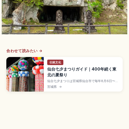
合わせて読みたい →
伝統文化
仙台七夕まつりガイド｜400年続く東
北の夏祭り
仙台七夕まつりは宮城県仙台市で毎年8月6日〜8
日に開催される伝統行事で、仙台藩祖・伊達政宗
宮城県
→
が技芸上達を願って奨励したのが始まりとされる
夏の風物詩。アーケード商店街を彩る全長5m近い
手作りの和紙の笹飾りが見どころです。短冊・紙
衣・折鶴など「七つ飾り」、前夜祭8/5の花火祭、
仙台駅徒歩のアクセスも押さえています。