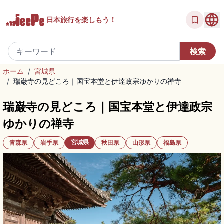
日本旅行を
楽しもう！
ホーム
/
宮城県
/
瑞巌寺の見どころ｜国宝本堂と伊達政宗ゆかりの禅寺
瑞巌寺の見どころ｜国宝本堂と伊達政宗
ゆかりの禅寺
宮城県
青森県
岩手県
秋田県
山形県
福島県