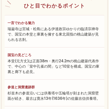
ひと目でわかるポイント
一言でわかる魅力
瑞巌寺は宮城・松島にある伊達政宗ゆかりの臨済宗禅寺
で、国宝の本堂と庫裏を擁する東北屈指の桃山建築が見
られる古刹。
国宝の見どころ
本堂(元方丈)は正面38m・奥行24.2mの桃山建築代表作
で、中心の「室中孔雀の間」など10室を構成。国宝の庫
裏と廊下も必見。
参道と洞窟遺跡群
杉並木の参道沿いには供養塔や五輪塔が刻まれた洞窟壁
面が続き、最古は寛永13年(1636年)の佐藤吉信供養塔。