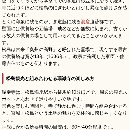
総門をくぐってから本堂までの参道は杉並木に沿って続き、
寺に近づくほどに松島のにぎわいとは少し異なる静けさが感
じられます。
とくに印象に残るのが、参道脇に残る
洞窟
遺跡群です。
壁面には供養塔や五輪塔、戒名などが無数に刻まれ、古くか
ら故人の供養の場として用いられてきたことがうかがえま
す。
松島は古来「奥州の高野」と呼ばれた霊場で、現存する最古
の供養塔は寛永13年（1636年）、政宗に殉死した家臣・佐
藤吉信のものと伝わります。
松島観光と組み合わせる瑞巌寺の楽しみ方
瑞巌寺は、松島海岸駅から徒歩約10分ほどで、周辺の観光ス
ポットとあわせて巡りやすい立地です。
景色を楽しむ時間と、寺で静かに過ごす時間を組み合わせる
と、宮城・松島という土地の魅力を立体的に感じやすくなり
ます。
拝観にかかる所要時間の目安は、30〜40分程度です。