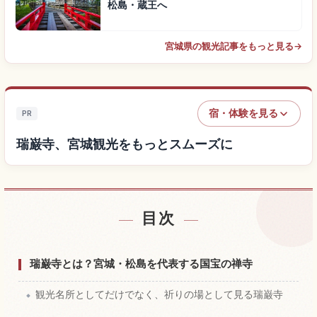
松島・蔵王へ
宮城県の観光記事をもっと見る
→
宿・体験を見る
PR
瑞巌寺、宮城観光をもっとスムーズに
目次
瑞巌寺、宮城付近の宿を探す
↗
瑞巌寺、宮城の体験を探す
↗
瑞巌寺とは？宮城・松島を代表する国宝の禅寺
観光名所としてだけでなく、祈りの場として見る瑞巌寺