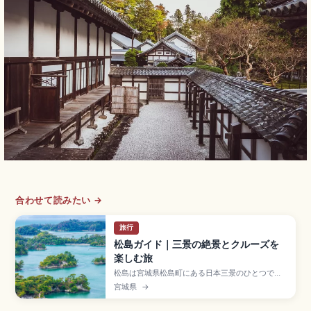
合わせて読みたい →
旅行
松島ガイド｜三景の絶景とクルーズを
楽しむ旅
松島は宮城県松島町にある日本三景のひとつで、
松島湾に点在する島々と伊達政宗ゆかりの寺社が
宮城県
→
魅力の絶景スポット。松尾芭蕉も訪れた地として
知られます。国宝の本堂・庫裡を持つ瑞巌寺(拝観