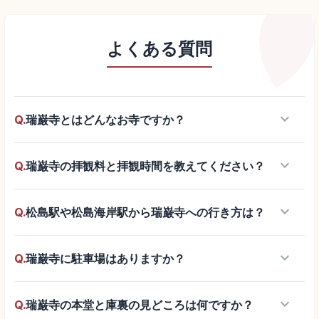
よくある質問
keyboard_arrow_down
Q.
瑞巌寺とはどんなお寺ですか？
keyboard_arrow_down
Q.
瑞巌寺の拝観料と拝観時間を教えてください？
keyboard_arrow_down
Q.
松島駅や松島海岸駅から瑞巌寺への行き方は？
keyboard_arrow_down
Q.
瑞巌寺に駐車場はありますか？
keyboard_arrow_down
Q.
瑞巌寺の本堂と庫裏の見どころは何ですか？