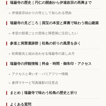
瑞巌寺の歴史｜円仁の開創から伊達政宗の再興まで
伊達政宗ゆかりの寺として知られる理由
瑞巌寺の見どころ｜国宝の本堂と庫裏で味わう桃山建築
本堂の部屋ごとの意味と障壁画に注目したい
参道と洞窟遺跡群｜松島の祈りの風景を歩く
松島観光と組み合わせる瑞巌寺の楽しみ方
瑞巌寺の拝観情報｜料金・時間・御朱印・アクセス
アクセスと車いす・バリアフリー情報
参拝マナーと写真撮影の注意点
まとめ｜瑞巌寺で味わう松島の歴史と祈り
よくある質問