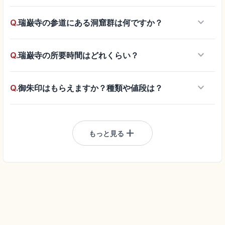
keyboard_arrow_down
Q.
瑞巌寺の参道にある洞窟群は何ですか？
keyboard_arrow_down
Q.
瑞巌寺の所要時間はどれくらい？
keyboard_arrow_down
Q.
御朱印はもらえますか？種類や値段は？
add
もっと見る