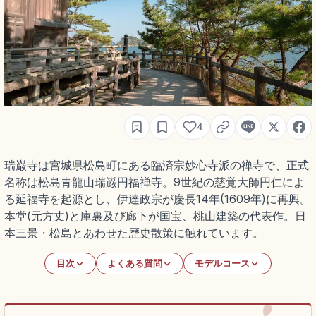
4
瑞巌寺は宮城県松島町にある臨済宗妙心寺派の禅寺で、正式
名称は松島青龍山瑞巌円福禅寺。9世紀の慈覚大師円仁によ
る延福寺を起源とし、伊達政宗が慶長14年(1609年)に再興。
本堂(元方丈)と庫裏及び廊下が国宝、桃山建築の代表作。日
本三景・松島とあわせた歴史散策に触れています。
目次
よくある質問
モデルコース