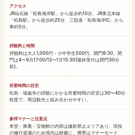
アクセス
JR仙石線「松島海岸駅」から徒歩約10分、JR東北本線
「松島駅」から徒歩約25分、三陸道「松島海岸IC」から
車約5分。
拝観料と時間
拝観料は大人1,000円・小中学生500円。開門8:30、閉
門は4〜9月17:00/12〜1月15:30(最終受付は閉門30分
前)。
所要時間の目安
松島・瑞巌寺の拝観にかかる所要時間の目安は30〜40分
程度で、周辺観光と組み合わせやすい。
参拝マナーと注意点
本堂・庫裏・宝物館の内部は撮影禁止エリアあり。現役
の修行道場のため境内は静粛に、携帯はマナーモード