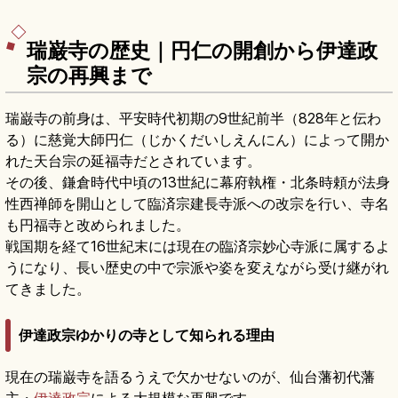
大人700円)、海上の小島に建つ重要文化財の五大
堂、約50分の松島湾クルーズ、JR仙石線で仙台駅
から約40分のアクセスも押さえました。
瑞巌寺の歴史｜円仁の開創から伊達政
宗の再興まで
瑞巌寺の前身は、平安時代初期の9世紀前半（828年と伝わ
る）に慈覚大師円仁（じかくだいしえんにん）によって開か
れた天台宗の延福寺だとされています。
その後、鎌倉時代中頃の13世紀に幕府執権・北条時頼が法身
性西禅師を開山として臨済宗建長寺派への改宗を行い、寺名
も円福寺と改められました。
戦国期を経て16世紀末には現在の臨済宗妙心寺派に属するよ
うになり、長い歴史の中で宗派や姿を変えながら受け継がれ
てきました。
伊達政宗ゆかりの寺として知られる理由
現在の瑞巌寺を語るうえで欠かせないのが、仙台藩初代藩