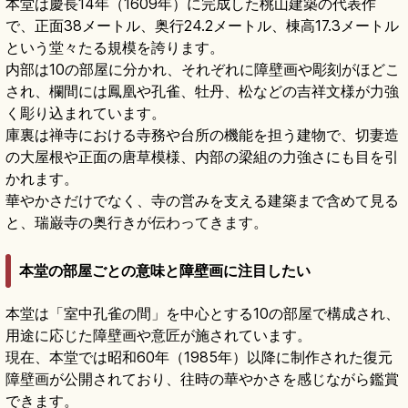
本堂は慶長14年（1609年）に完成した桃山建築の代表作
で、正面38メートル、奥行24.2メートル、棟高17.3メートル
という堂々たる規模を誇ります。
内部は10の部屋に分かれ、それぞれに障壁画や彫刻がほどこ
され、欄間には鳳凰や孔雀、牡丹、松などの吉祥文様が力強
く彫り込まれています。
庫裏は禅寺における寺務や台所の機能を担う建物で、切妻造
の大屋根や正面の唐草模様、内部の梁組の力強さにも目を引
かれます。
華やかさだけでなく、寺の営みを支える建築まで含めて見る
と、瑞巌寺の奥行きが伝わってきます。
本堂の部屋ごとの意味と障壁画に注目したい
本堂は「室中孔雀の間」を中心とする10の部屋で構成され、
用途に応じた障壁画や意匠が施されています。
現在、本堂では昭和60年（1985年）以降に制作された復元
障壁画が公開されており、往時の華やかさを感じながら鑑賞
できます。