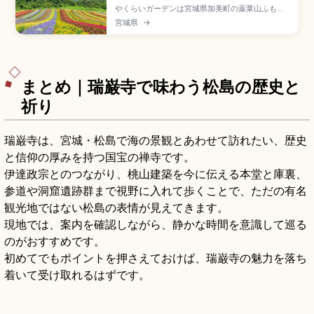
やくらいガーデンは宮城県加美町の薬莱山ふもと
に広がる総面積約15万㎡(東京ドーム約3個分)の高
宮城県
→
原ガーデンで、栽培植物約400種類の8つのテー
マガーデンが楽しめるスポット。チューリップ・
菜の花(4月中〜6月)、ラベンダー、コキア・サル
ビアの虹色の丘(9月下〜10月中)、ライトアップ
「星あかり」です。
まとめ｜瑞巌寺で味わう松島の歴史と
祈り
瑞巌寺は、宮城・松島で海の景観とあわせて訪れたい、歴史
と信仰の厚みを持つ国宝の禅寺です。
伊達政宗とのつながり、桃山建築を今に伝える本堂と庫裏、
参道や洞窟遺跡群まで視野に入れて歩くことで、ただの有名
観光地ではない松島の表情が見えてきます。
現地では、案内を確認しながら、静かな時間を意識して巡る
のがおすすめです。
初めてでもポイントを押さえておけば、瑞巌寺の魅力を落ち
着いて受け取れるはずです。