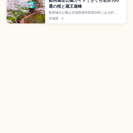
船岡城址公園ガイド｜さくら名所100
選の桜と蔵王連峰
船岡城址公園は宮城県柴田郡柴田町にある約
1,300本以上の桜が咲き誇る城址公園で、白石川
宮城県
→
堤一目千本桜とともに「日本さくら名所100選」
に選ばれた花見スポット。原田甲斐の居城・寛文
事件の舞台。船岡平和観音像(高さ24m)、しばた
桜まつり(4月上〜中)、JR船岡駅徒歩約15分で
す。