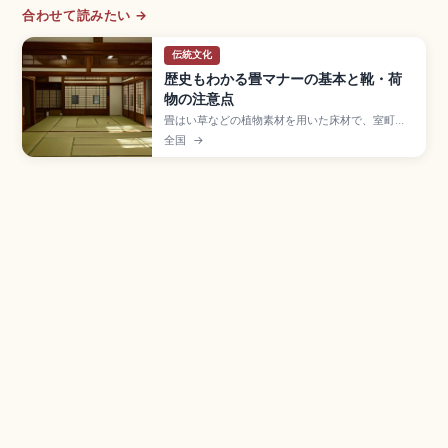
合わせて読みたい →
伝統文化
歴史もわかる畳マナーの基本と靴・荷
物の注意点
畳はい草などの植物素材を用いた床材で、室町時
代以降に部屋全体に敷き詰める形が広まった日本
全国
→
の住まい文化の象徴。土足禁止で靴は脱いだら出
口側に揃えて置く、畳縁(たたみべり)の上を避けて
歩く、キャリーケースは持ち上げる、家具を引き
ずらないなどの基本マナー、靴下の清潔さの工夫
を紹介します。