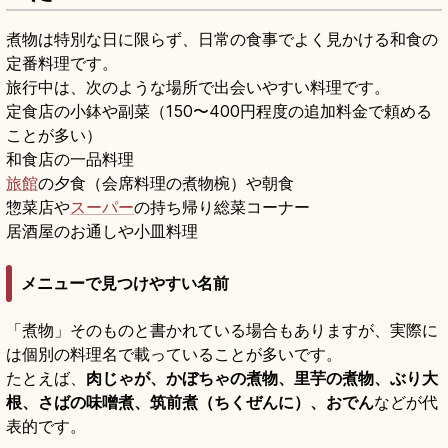
煮物は特別な日に限らず、日常の食事でよく見かける和食の
定番料理です。
旅行中は、次のような場所で出会いやすい料理です。
定食店の小鉢や副菜（150〜400円程度の追加料金で頼める
ことが多い）
和食店の一品料理
旅館
の夕食（会席料理の煮物椀）や朝食
惣菜店や
スーパー
の持ち帰り総菜コーナー
居酒屋のお通しや小皿料理
メニューで見つけやすい名前
「煮物」そのものと書かれている場合もありますが、実際に
は個別の料理名で載っていることが多いです。
たとえば、
肉じゃが、かぼちゃの煮物、里芋の煮物、ぶり大
根、さばの味噌煮、筑前煮（ちくぜんに）、おでん
などが代
表的です。