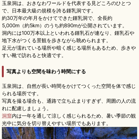
玉泉洞は、おきなわワールドを代表する見どころのひとつ
で、日本最大級の規模を誇る鍾乳洞です。
約30万年の年月をかけてできた鍾乳洞で、全長約
5,000m（約5km）のうち約890mが公開されています。
洞内には100万本以上といわれる鍾乳石が連なり、鍾乳石や
地下水がつくる景観を歩きながら眺められます。
足元が濡れている場所や暗く感じる場所もあるため、歩きや
すい靴で訪れると快適です。
写真よりも空間を味わう時間にする
玉泉洞は、自然が長い時間をかけてつくった空間を体で感じ
られる場所です。
写真を撮る場合も、通路で立ち止まりすぎず、周囲の人の流
れに配慮しましょう。
洞窟
内は一年を通して涼しく感じられるため、暑い季節の観
光中に気分を切り替えやすい場所でもあります。