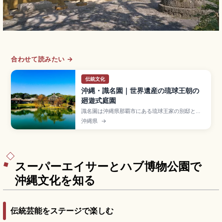
合わせて読みたい →
伝統文化
沖縄・識名園｜世界遺産の琉球王朝の
廻遊式庭園
識名園は沖縄県那覇市にある琉球王家の別邸とし
て1799年に造営された廻遊式庭園で、世界遺産
沖縄県
→
「琉球王国のグスク及び関連遺産群」の構成資
産。中国風の六角堂、心字池、琉球石灰岩の石
橋、御殿(うどぅん)や勧耕台が見どころ。入場大人
400円、那覇市内から車で約15分のアクセスをま
とめました。
スーパーエイサーとハブ博物公園で
沖縄文化を知る
伝統芸能をステージで楽しむ