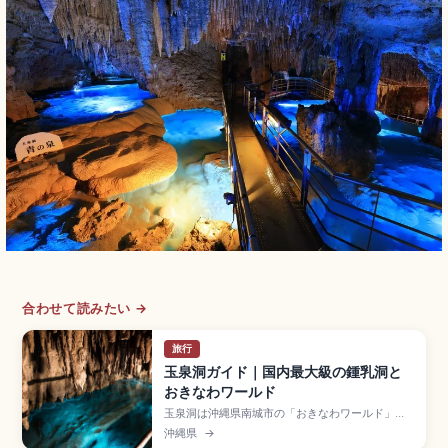
合わせて読みたい →
旅行
玉泉洞ガイド｜国内最大級の鍾乳洞と
おきなわワールド
玉泉洞は沖縄県南城市の「おきなわワールド」内
にある全長約5,000mの鍾乳洞で、100万本以上
沖縄県
→
の鍾乳石を有する国内最大級の鍾乳洞です。約