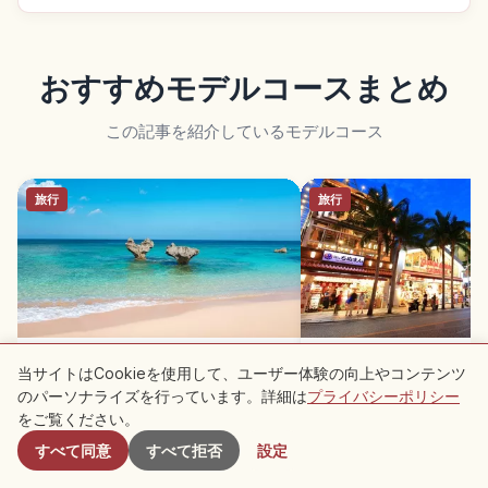
おすすめモデルコースまとめ
この記事を紹介しているモデルコース
旅行
旅行
沖縄3泊4日おすすめモデルコース｜
沖縄1泊2日おすすめモ
当サイトはCookieを使用して、ユーザー体験の向上やコンテンツ
本島北部から南部まで巡る
訪日旅行者の弾丸満喫旅
のパーソナライズを行っています。詳細は
プライバシーポリシー
付近のスポット
をご覧ください。
すべて同意
すべて拒否
設定