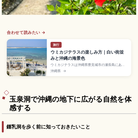
合わせて読みたい →
旅行
ウミカジテラスの楽しみ方｜白い街並
みと沖縄の海景色
ウミカジテラスは沖縄県豊見城市の瀬長島にある
白壁が美しいリゾート商業施設で、那覇空港から
沖縄県
→
車で約15分。地中海リゾートのような白い建物が
斜面に沿って海に向かって段々に広がります。約
47店舗のショップ・グルメ、慶良間諸島方面に沈
むサンセット、琉球温泉瀬長島ホテル、入場無
料・駐車場無料の便利な立地をまとめました。
玉泉洞で沖縄の地下に広がる自然を体
感する
鍾乳洞を歩く前に知っておきたいこと