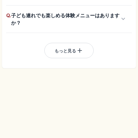
Q.
子ども連れでも楽しめる体験メニューはあります
keyboard_arrow_down
か？
add
もっと見る