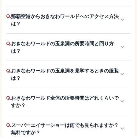
Q.
那覇空港からおきなわワールドへのアクセス方法
keyboard_arrow_down
は？
Q.
おきなわワールドの玉泉洞の所要時間と回り方
keyboard_arrow_down
は？
Q.
おきなわワールドの玉泉洞を見学するときの服装
keyboard_arrow_down
は？
Q.
おきなわワールド全体の所要時間はどれくらいで
keyboard_arrow_down
すか？
Q.
スーパーエイサーショーは雨でも見られますか？
keyboard_arrow_down
無料ですか？