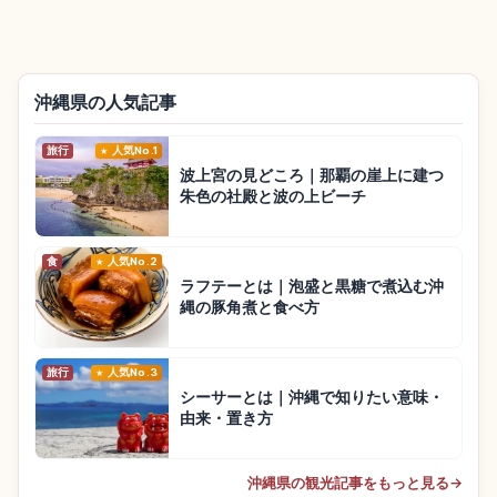
沖縄県の人気記事
旅行
人気No.1
波上宮の見どころ｜那覇の崖上に建つ
朱色の社殿と波の上ビーチ
食
人気No.2
ラフテーとは｜泡盛と黒糖で煮込む沖
縄の豚角煮と食べ方
旅行
人気No.3
シーサーとは｜沖縄で知りたい意味・
由来・置き方
沖縄県の観光記事をもっと見る
→