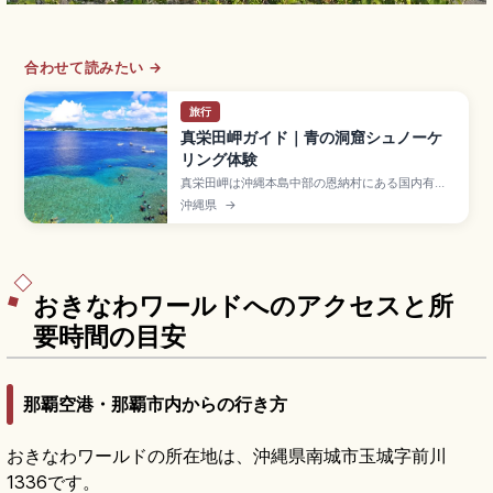
合わせて読みたい →
旅行
真栄田岬ガイド｜青の洞窟シュノーケ
リング体験
真栄田岬は沖縄本島中部の恩納村にある国内有数
のダイビング・シュノーケリングスポットで、洞
沖縄県
→
窟入口から差し込む光が水面を青く輝かせる「青
の洞窟」が名所。シュノーケリング3,000〜
6,000円、体験ダイビング8,000〜12,000円、
駐車場約180台(1時間100円)、那覇空港から車約1
時間のアクセスも押さえています。
おきなわワールドへのアクセスと所
要時間の目安
那覇空港・那覇市内からの行き方
おきなわワールドの所在地は、沖縄県南城市玉城字前川
1336です。