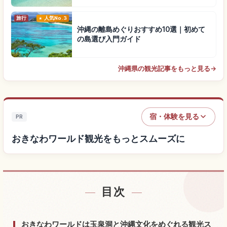
旅行
人気No.3
沖縄の離島めぐりおすすめ10選｜初めて
の島選び入門ガイド
沖縄県の観光記事をもっと見る
→
宿・体験を見る
PR
おきなわワールド観光をもっとスムーズに
目次
おきなわワールド付近の宿を探す
↗
おきなわワールドの体験を探す
↗
おきなわワールドは玉泉洞と沖縄文化をめぐれる観光ス