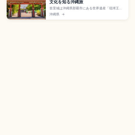
文化を知る沖縄旅
首里城は沖縄県那覇市にある世界遺産「琉球王国
のグスク及び関連遺産群」の構成資産で、約450
沖縄県
→
年間にわたり琉球王国の中心として栄えた王宮。
2019年火災で正殿が焼失し、2026年度の完成を
目標に「見せる復興」が進行中。守礼門、園比屋
武御嶽石門、有料区域大人400円、ゆいレール
「首里駅」徒歩約15分のアクセスも押さえていま
す。