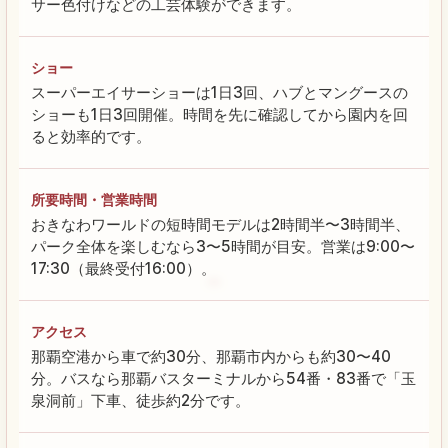
サー色付けなどの工芸体験ができます。
ショー
スーパーエイサーショーは1日3回、ハブとマングースの
ショーも1日3回開催。時間を先に確認してから園内を回
ると効率的です。
所要時間・営業時間
おきなわワールドの短時間モデルは2時間半〜3時間半、
パーク全体を楽しむなら3〜5時間が目安。営業は9:00〜
17:30（最終受付16:00）。
アクセス
那覇空港から車で約30分、那覇市内からも約30〜40
分。バスなら那覇バスターミナルから54番・83番で「玉
泉洞前」下車、徒歩約2分です。