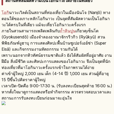
สถานที่ที่สัมผัสความเป็นโอกินาวะได้ง่ายในที่เดียว
โอกิ
นาวะเวิลด์เป็นสถานที่ท่องเที่ยวในเมืองนันโจ (Nanjō) ทาง
ตอนใต้ของเกาะหลักโอกินาวะ เป็นจุดที่สัมผัสความเป็นโอกินา
วะได้ครบในที่เดียว แม้จะเที่ยวโอกินาวะครั้งแรก
ภายในสวนสามารถเพลิดเพลินกับ
ถ้ำหินปูน
เกียวคุเซ็นโด
(Gyokusendō) เมืองจำลองอาณาจักรริวกิว (Ryūkyū) สวน
พิพิธภัณฑ์งูฮาบุ การแสดงศิลปะพื้นบ้านซูเปอร์เอย์ซ่า (Super
Eisā) และกิจกรรมงานหัตถกรรม รวมกันได้
เพราะนอกจากทิวทัศน์ธรรมชาติแล้ว ยังได้สัมผัสที่อยู่อาศัย งาน
ฝีมือ สิ่งมีชีวิต และศิลปะการแสดงของโอกินาวะ จึงเป็นจุดที่นัก
ท่องเที่ยวที่มาโอกินาวะครั้งแรกเข้าใจภาพรวมได้ง่าย
ค่าเข้าผู้ใหญ่ 2,000 เยน เด็ก (4-14 ปี) 1,000 เยน ส่วนผู้ที่อายุ
15 ปีขึ้นไปคิดราคาผู้ใหญ่
เวลาเปิด-ปิดคือ 9:00-17:30 น. (รับลงทะเบียนสุดท้าย 16:00 น.)
หากตั้งใจมาดูการแสดงหรือทำกิจกรรม ควรตรวจสอบเวลาและ
สถานะการรับลงทะเบียนก่อนมาจะอุ่นใจ