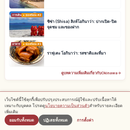
การเดินทาง
ยอดนิยม #2
ชิซ่า (Shisa) สิงห์โอกินาว่า: ปากเปิด-ปิด
จุดชม และของฝาก
อาหาร
ยอดนิยม #3
ราฟุเตะ โอกินาว่า: รสชาติและที่มา
ดูบทความเพิ่มเติมเกี่ยวกับOkinawa
→
รวมเส้นทางแนะนำ
เว็บไซต์นี้ใช้คุกกี้เพื่อปรับปรุงประสบการณ์ผู้ใช้และปรับเนื้อหาให้
เหมาะกับบุคคล โปรดดู
นโยบายความเป็นส่วนตัว
สำหรับรายละเอียด
ใกล้เคียง
เส้นทางที่แนะนำบทความนี้
เพิ่มเติม
ยอมรับทั้งหมด
ปฏิเสธทั้งหมด
การตั้งค่า
การเดินทาง
การเดินทาง