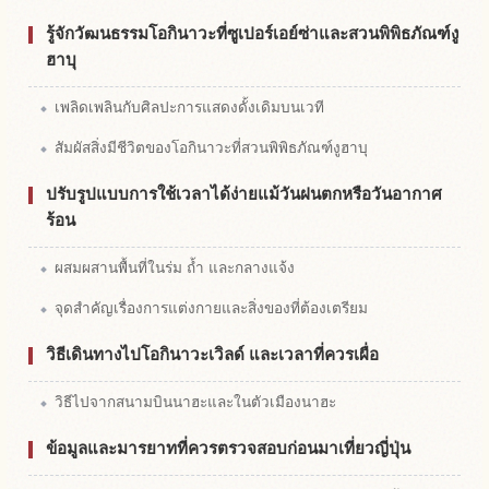
รู้จักวัฒนธรรมโอกินาวะที่ซูเปอร์เอย์ซ่าและสวนพิพิธภัณฑ์งู
ฮาบุ
เพลิดเพลินกับศิลปะการแสดงดั้งเดิมบนเวที
สัมผัสสิ่งมีชีวิตของโอกินาวะที่สวนพิพิธภัณฑ์งูฮาบุ
ปรับรูปแบบการใช้เวลาได้ง่ายแม้วันฝนตกหรือวันอากาศ
ร้อน
ผสมผสานพื้นที่ในร่ม ถ้ำ และกลางแจ้ง
จุดสำคัญเรื่องการแต่งกายและสิ่งของที่ต้องเตรียม
วิธีเดินทางไปโอกินาวะเวิลด์ และเวลาที่ควรเผื่อ
วิธีไปจากสนามบินนาฮะและในตัวเมืองนาฮะ
ข้อมูลและมารยาทที่ควรตรวจสอบก่อนมาเที่ยวญี่ปุ่น