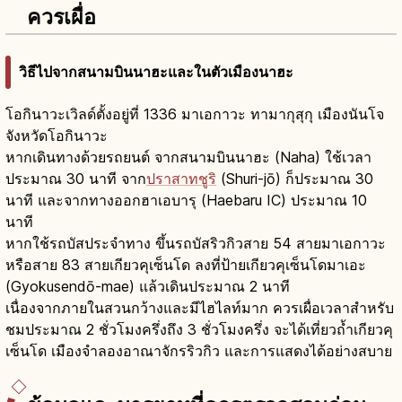
ควรเผื่อ
วิธีไปจากสนามบินนาฮะและในตัวเมืองนาฮะ
โอกินาวะเวิลด์ตั้งอยู่ที่ 1336 มาเอกาวะ ทามากุสุกุ เมืองนันโจ
จังหวัดโอกินาวะ
หากเดินทางด้วยรถยนต์ จากสนามบินนาฮะ (Naha) ใช้เวลา
ประมาณ 30 นาที จาก
ปราสาทชูริ
(Shuri-jō) ก็ประมาณ 30
นาที และจากทางออกฮาเอบารุ (Haebaru IC) ประมาณ 10
นาที
หากใช้รถบัสประจำทาง ขึ้นรถบัสริวกิวสาย 54 สายมาเอกาวะ
หรือสาย 83 สายเกียวคุเซ็นโด ลงที่ป้ายเกียวคุเซ็นโดมาเอะ
(Gyokusendō-mae) แล้วเดินประมาณ 2 นาที
เนื่องจากภายในสวนกว้างและมีไฮไลท์มาก ควรเผื่อเวลาสำหรับ
ชมประมาณ 2 ชั่วโมงครึ่งถึง 3 ชั่วโมงครึ่ง จะได้เที่ยวถ้ำเกียวคุ
เซ็นโด เมืองจำลองอาณาจักรริวกิว และการแสดงได้อย่างสบาย