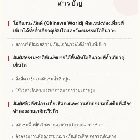
สารบัญ
หากิจกรรมในOkinawa Waarudo
↗
โอกินาวะเวิลด์ (Okinawa World) คือแหล่งท่องเที่ยวที่
เที่ยวได้ทั้งถ้ำเกียวคุเซ็นโดและวัฒนธรรมโอกินาวะ
สถานที่ที่สัมผัสความเป็นโอกินาวะได้ง่ายในที่เดียว
สัมผัสธรรมชาติที่แผ่ขยายใต้พื้นดินโอกินาวะที่ถ้ำเกียวคุ
เซ็นโด
สิ่งที่ควรรู้ก่อนเดินชมถ้ำหินปูน
ใช้เวลาเดินชมบรรยากาศมากกว่ามุ่งถ่ายรูป
สัมผัสทิวทัศน์กระเบื้องสีแดงและงานหัตถกรรมดั้งเดิมที่เมือง
จำลองอาณาจักรริวกิว
เดินชมพื้นที่ที่เรียงรายด้วยบ้านโบราณอย่างช้า ๆ
กิจกรรมงานหัตถกรรมเหมาะเป็นที่ระลึกของการเดินทาง