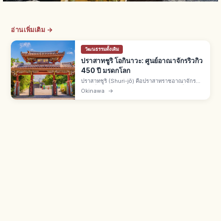
อ่านเพิ่มเติม →
วัฒนธรรมดั้งเดิม
ปราสาทชูริ โอกินาวะ: ศูนย์อาณาจักรริวกิว
450 ปี มรดกโลก
ปราสาทชูริ (Shuri-jō) คือปราสาทราชอาณาจักร
ริวกิวที่นาฮะ จ.โอกินาวะ สร้างราวศตวรรษที่ 14
Okinawa
→
รุ่งเรือง 450 ปี มรดกโลกยูเนสโกปี 2000 ไฟไหม้ปี
2019 บูรณะถึงปี 2026