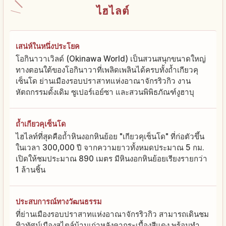
ไฮไลต์
เสน่ห์ในหนึ่งประโยค
โอกินาวาเวิลด์ (Okinawa World) เป็นสวนสนุกขนาดใหญ่
ทางตอนใต้ของโอกินาวาที่เพลิดเพลินได้ครบทั้งถ้ำเกียวคุ
เซ็นโด ย่านเมืองรอบปราสาทแห่งอาณาจักรริวกิว งาน
หัตถกรรมดั้งเดิม ซูเปอร์เอย์ซา และสวนพิพิธภัณฑ์งูฮาบุ
ถ้ำเกียวคุเซ็นโด
ไฮไลท์ที่สุดคือถ้ำหินงอกหินย้อย "เกียวคุเซ็นโด" ที่ก่อตัวขึ้น
ในเวลา 300,000 ปี จากความยาวทั้งหมดประมาณ 5 กม.
เปิดให้ชมประมาณ 890 เมตร มีหินงอกหินย้อยเรียงรายกว่า
1 ล้านชิ้น
ประสบการณ์ทางวัฒนธรรม
ที่ย่านเมืองรอบปราสาทแห่งอาณาจักรริวกิว สามารถเดินชม
ทิวทัศน์เมืองสไตล์บ้านเก่าหลังคากระเบื้องสีแดง พร้อมทำ