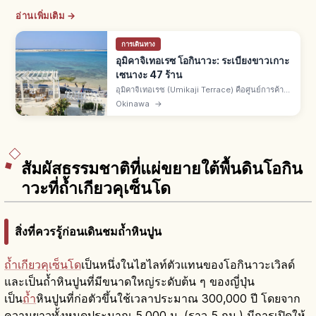
อ่านเพิ่มเติม →
การเดินทาง
อุมิคาจิเทอเรซ โอกินาวะ: ระเบียงขาวเกาะ
เซนางะ 47 ร้าน
อุมิคาจิเทอเรซ (Umikaji Terrace) คือศูนย์การค้า
แนวรีสอร์ตบนเกาะเซนางะ เมืองโทมิกุสึคุ จ.โอกินา
Okinawa
→
วะ จากสนามบินนาฮะรถยนต์ราว 15 นาที ราว 47
ร้าน วิวพระอาทิตย์ตกสวย
สัมผัสธรรมชาติที่แผ่ขยายใต้พื้นดินโอกิน
าวะที่ถ้ำเกียวคุเซ็นโด
สิ่งที่ควรรู้ก่อนเดินชมถ้ำหินปูน
ถ้ำเกียวคุเซ็นโด
เป็นหนึ่งในไฮไลท์ตัวแทนของโอกินาวะเวิลด์
และเป็นถ้ำหินปูนที่มีขนาดใหญ่ระดับต้น ๆ ของญี่ปุ่น
เป็น
ถ้ำ
หินปูนที่ก่อตัวขึ้นใช้เวลาประมาณ 300,000 ปี โดยจาก
ความยาวทั้งหมดประมาณ 5,000 ม. (ราว 5 กม.) มีการเปิดให้