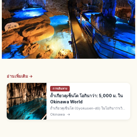
อ่านเพิ่มเติม →
การเดินทาง
ถ้ำเกียวคุเซ็นโด โอกินาว่า: 5,000 ม. ใน
Okinawa World
ถ้ำเกียวคุเซ็นโด (Gyokusen-dō) ในโอกินาว่าเวิลด์
เมืองนันโจ จ.โอกินาว่า ยาวรวม 5,000 ม. มีหินงอก
Okinawa
→
หินย้อยกว่า 1 ล้านแท่ง เปิดให้เข้าชม 890 ม. จากนา
ฮะ 30 นาที