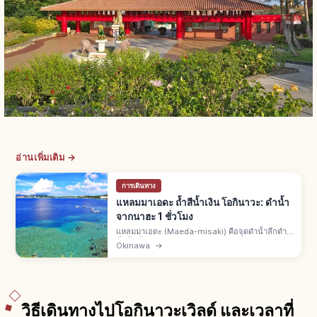
อ่านเพิ่มเติม →
การเดินทาง
แหลมมาเอดะ ถ้ำสีน้ำเงิน โอกินาวะ: ดำน้ำ
จากนาฮะ 1 ชั่วโมง
แหลมมาเอดะ (Maeda-misaki) คือจุดดำน้ำลึกดำ
น้ำตื้นชั้นนำหมู่บ้านอนนะ ตอนกลางเกาะหลักโอกิน
Okinawa
→
าวะ จากสนามบินนาฮะรถยนต์ 1–1.5 ชม. ถ้ำสีน้ำเงิน
อ่าวอุโมงค์เปล่งสีลึกลับ
วิธีเดินทางไปโอกินาวะเวิลด์ และเวลาที่