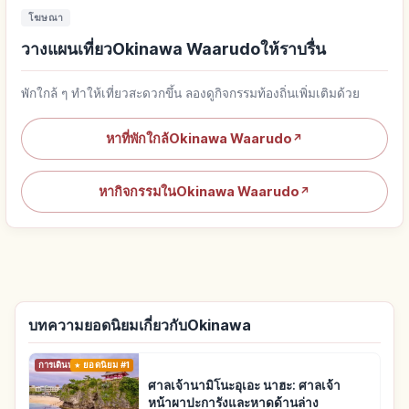
โฆษณา
วางแผนเที่ยวOkinawa Waarudoให้ราบรื่น
พักใกล้ ๆ ทำให้เที่ยวสะดวกขึ้น ลองดูกิจกรรมท้องถิ่นเพิ่มเติมด้วย
หาที่พักใกล้Okinawa Waarudo
↗
หากิจกรรมในOkinawa Waarudo
↗
บทความยอดนิยมเกี่ยวกับOkinawa
การเดินทาง
ยอดนิยม #1
ศาลเจ้านามิโนะอุเอะ นาฮะ: ศาลเจ้า
หน้าผาปะการังและหาดด้านล่าง