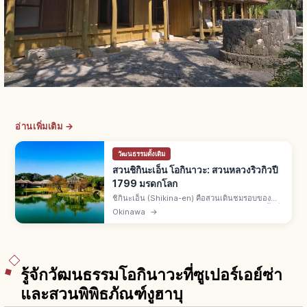
อ่านเพิ่มเติม →
วัฒนธรรมดั้งเดิม
สวนชิกินะเอ็น โอกินาวะ: สวนหลวงริวกิวปี
1799 มรดกโลก
ชิกินะเอ็น (Shikina-en) คือสวนเดินชมรอบของ
ราชวงศ์ริวกิวที่นาฮะ จ.โอกินาวะ สร้างปี 1799 พื้นที่
Okinawa
→
42,000 ตร.ม. มรดกโลกยูเนสโกปี 2000 สระชินจิ
อิเกะ ศาลาจีนหกเหลี่ยม
รู้จักวัฒนธรรมโอกินาวะที่ซูเปอร์เอย์ซ่า
และสวนพิพิธภัณฑ์งูฮาบุ