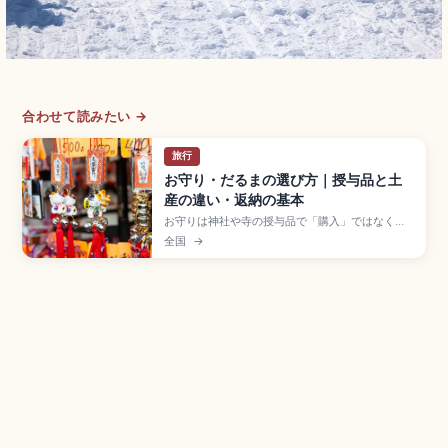
合わせて読みたい →
旅行
お守り・だるまの選び方｜授与品と土
産の違い・返納の基本
お守りは神社や寺の授与品で「購入」ではなく
「授かる」と表現する。初穂料は500〜1,000円
全国
→
が目安。古くなったお守りは1年を目安に新しく受
け、前のものは授かった社寺に返納するのが一般
的。群馬県高崎市の高崎だるま(国内シェア約8割)
など産地別の縁起物の見方、海外への持ち帰りの
規制を紹介します。