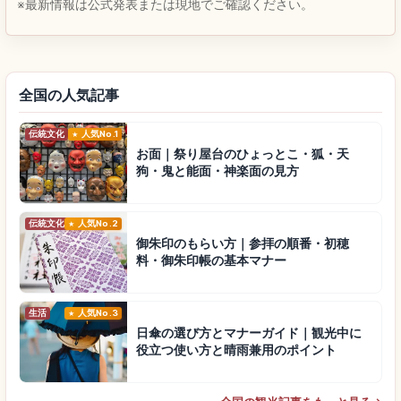
※最新情報は公式発表または現地でご確認ください。
全国の人気記事
伝統文化
人気No.1
お面｜祭り屋台のひょっとこ・狐・天
狗・鬼と能面・神楽面の見方
伝統文化
人気No.2
御朱印のもらい方｜参拝の順番・初穂
料・御朱印帳の基本マナー
生活
人気No.3
日傘の選び方とマナーガイド｜観光中に
役立つ使い方と晴雨兼用のポイント