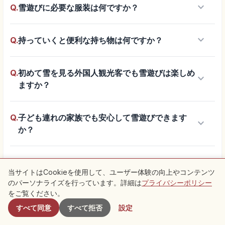
keyboard_arrow_down
Q.
雪遊びに必要な服装は何ですか？
keyboard_arrow_down
Q.
持っていくと便利な持ち物は何ですか？
Q.
初めて雪を見る外国人観光客でも雪遊びは楽しめ
keyboard_arrow_down
ますか？
Q.
子ども連れの家族でも安心して雪遊びできます
keyboard_arrow_down
か？
Q.
関東から日帰りで雪遊びができる場所はあります
keyboard_arrow_down
当サイトはCookieを使用して、ユーザー体験の向上やコンテンツ
か？
のパーソナライズを行っています。詳細は
プライバシーポリシー
付近のスポット
をご覧ください。
keyboard_arrow_down
Q.
雪道を歩くときに気をつけるべきことは？
すべて同意
すべて拒否
設定
旅行を知る
全国を探索する