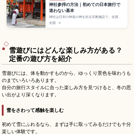
神社参拝の方法｜初めての日本旅行で
迷わない基本
神社は日本の神道の神を祀る宗教施設で、全国に
約8万社あるとされる。参拝の基本は「鳥居をくぐ
全国
→
る→手水舎で清める→拝殿で参拝」の3ステップ。
手水舎では一杯の水で左手・右手・口・柄杓の順
で清め、拝殿では二礼二拍手一礼が基本(出雲大社
は二礼四拍手一礼)。鳥居の中央は神様の通り道。
雪遊びにはどんな楽しみ方がある？
定番の遊び方を紹介
雪遊びには、体を動かすものから、ゆっくり景色を味わうも
のまでいろいろあります。
自分の旅行スタイルに合った楽しみ方を見つけると、冬の思
い出がより深くなります。
雪をさわって感触を楽しむ
初めて雪にふれるなら、まずは手に取ってみるだけでも十分
楽しい体験です。