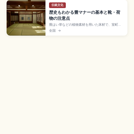
伝統文化
歴史もわかる畳マナーの基本と靴・荷
物の注意点
畳はい草などの植物素材を用いた床材で、室町時
代以降に部屋全体に敷き詰める形が広まった日本
全国
→
の住まい文化の象徴。土足禁止で靴は脱いだら出
口側に揃えて置く、畳縁(たたみべり)の上を避けて
歩く、キャリーケースは持ち上げる、家具を引き
ずらないなどの基本マナー、靴下の清潔さの工夫
を紹介します。