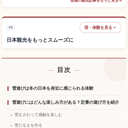
全国の観光記事をもっと見る
→
宿・体験を見る
PR
日本観光をもっとスムーズに
目次
日本付近の宿を探す
↗
日本の体験を探す
↗
雪遊びは冬の日本を身近に感じられる体験
雪遊びにはどんな楽しみ方がある？定番の遊び方を紹介
雪をさわって感触を楽しむ
雪だるまを作る