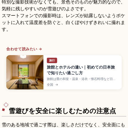
特別な撮影技術がなくても、景色そのものが魅力的なので、
気軽に残しやすいのが雪遊びのよさです。
スマートフォンでの撮影時は、レンズが結露しないようポケ
ットに入れて温度差を防ぐと、白くぼやけずきれいに撮れま
す。
合わせて読みたい →
旅行
旅館とホテルの違い｜初めての日本旅
で知りたい過ごし方
旅館は畳の和室・温泉・浴衣・懐石料理など日本
らしい滞在体験を重視する宿泊形態で、ホテルは
全国
→
立地と客室タイプの選択肢が幅広く自由度が高
い。旅館は仲居さん案内、夕食付きプランは食事
時間に間に合う到着が安心。ホテルはチェックイ
ン午後から、ビジネスホテルは深夜まで対応する
違いを紹介します。
雪遊びを安全に楽しむための注意点
雪のある地域で過ごす際は、楽しさだけでなく、安全面にも