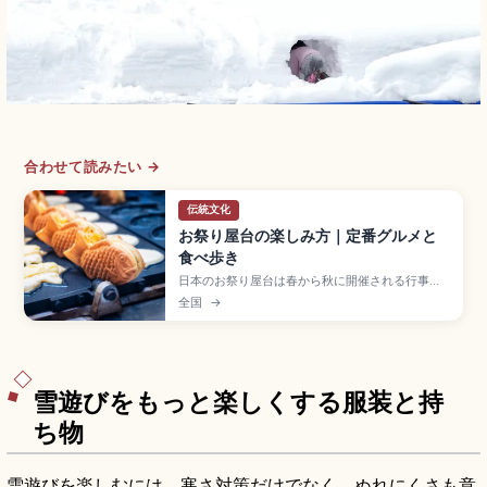
合わせて読みたい →
伝統文化
お祭り屋台の楽しみ方｜定番グルメと
食べ歩き
日本のお祭り屋台は春から秋に開催される行事で
並ぶ、食べ物や遊びの出店。りんご飴300〜500
全国
→
円、焼きそば400〜600円、ベビーカステラ
300〜500円、かき氷200〜500円、たこ焼きな
どの定番グルメ、並び方と注文の流れ、食べ歩き
マナーの基本を確認できます。
雪遊びをもっと楽しくする服装と持
ち物
雪遊びを楽しむには、寒さ対策だけでなく、ぬれにくさも意