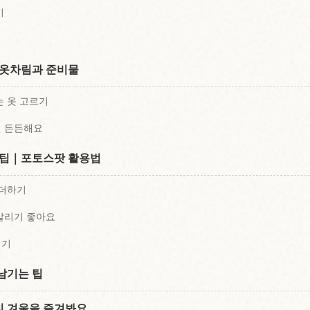
기
 옷차림과 준비물
는 옷 고르기
면 든든해요
 팁｜포토스팟 활용법
 더하기
살리기 좋아요
기기
남기는 팁
의 겨울을 즐겨봐요