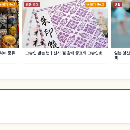
인기 No.1
전통 문화
인기 No.2
생활
릭터 종류
고슈인 받는 법｜신사·절 참배 증표와 고슈인초
일본 양산
책