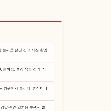
람·눈싸움·설경 산책·사진 촬영
 눈싸움, 설경 속을 걷기, 사
않는 범위에서 즐긴다. 휴식이나
 양말·수건·일회용 핫팩·신발