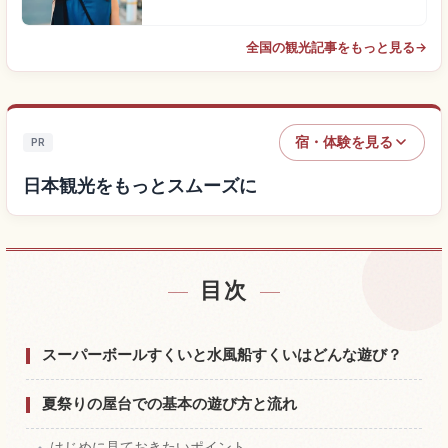
全国の観光記事をもっと見る
→
宿・体験を見る
PR
日本観光をもっとスムーズに
目次
日本付近の宿を探す
↗
日本の体験を探す
↗
スーパーボールすくいと水風船すくいはどんな遊び？
夏祭りの屋台での基本の遊び方と流れ
はじめに見ておきたいポイント