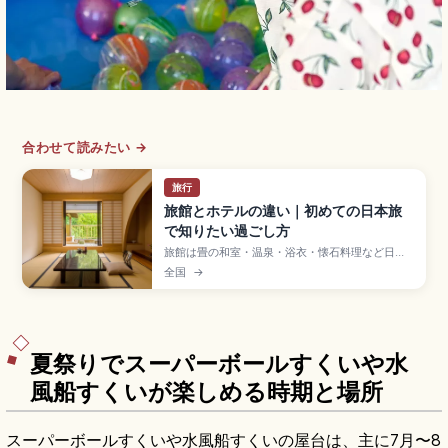
合わせて読みたい →
旅行
旅館とホテルの違い｜初めての日本旅
で知りたい過ごし方
旅館は畳の和室・温泉・浴衣・懐石料理など日本
らしい滞在体験を重視する宿泊形態で、ホテルは
全国
→
立地と客室タイプの選択肢が幅広く自由度が高
い。旅館は仲居さん案内、夕食付きプランは食事
時間に間に合う到着が安心。ホテルはチェックイ
ン午後から、ビジネスホテルは深夜まで対応する
違いを紹介します。
夏祭りでスーパーボールすくいや水
風船すくいが楽しめる時期と場所
スーパーボールすくいや水風船すくいの屋台は、主に7月〜8