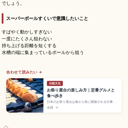
でしょう。
スーパーボールすくいで意識したいこと
すばやく動かしすぎない
一度にたくさん狙わない
持ち上げる距離を短くする
水槽の端に集まっているボールから狙う
合わせて読みたい →
伝統文化
お祭り屋台の楽しみ方｜定番グルメと
食べ歩き
日本のお祭り屋台は春から秋に開催される行事で
並ぶ、食べ物や遊びの出店。りんご飴300〜500
全国
→
円、焼きそば400〜600円、ベビーカステラ
300〜500円、かき氷200〜500円、たこ焼きな
どの定番グルメ、並び方と注文の流れ、食べ歩き
マナーの基本を確認できます。