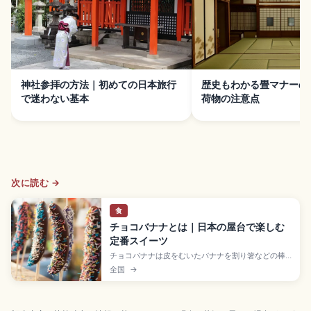
神社参拝の方法｜初めての日本旅行
歴史もわかる畳マナーの
で迷わない基本
荷物の注意点
次に読む →
食
チョコバナナとは｜日本の屋台で楽しむ
定番スイーツ
チョコバナナは皮をむいたバナナを割り箸などの棒
に縦に刺し、湯煎で溶かしたチョコレートをかけて
全国
→
冷やし固めた日本の屋台スイーツ。1970年(昭和45
年)ごろに栃木県の和菓子メーカーで考案された日本
生まれの屋台スイーツ。ミルクチョコ、ホワイトチ
ョコ、カラーチョコ、キャラチョコバナナの種類を