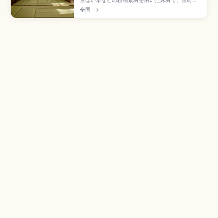
畳はい草などの植物素材を用いた床材で、室町時
代以降に部屋全体に敷き詰める形が広まった日本
全国
→
の住まい文化の象徴。土足禁止で靴は脱いだら出
口側に揃えて置く、畳縁(たたみべり)の上を避けて
歩く、キャリーケースは持ち上げる、家具を引き
ずらないなどの基本マナー、靴下の清潔さの工夫
を紹介します。