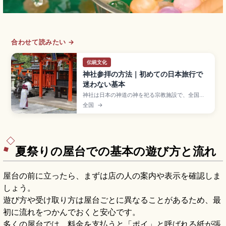
合わせて読みたい →
伝統文化
神社参拝の方法｜初めての日本旅行で
迷わない基本
神社は日本の神道の神を祀る宗教施設で、全国に
約8万社あるとされる。参拝の基本は「鳥居をくぐ
全国
→
る→手水舎で清める→拝殿で参拝」の3ステップ。
手水舎では一杯の水で左手・右手・口・柄杓の順
で清め、拝殿では二礼二拍手一礼が基本(出雲大社
は二礼四拍手一礼)。鳥居の中央は神様の通り道。
夏祭りの屋台での基本の遊び方と流れ
屋台の前に立ったら、まずは店の人の案内や表示を確認しま
しょう。
遊び方や受け取り方は屋台ごとに異なることがあるため、最
初に流れをつかんでおくと安心です。
多くの屋台では、料金を支払うと「ポイ」と呼ばれる紙が張