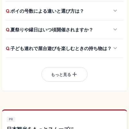
keyboard_arrow_down
Q.
ポイの号数による違いと選び方は？
keyboard_arrow_down
Q.
夏祭りや縁日はいつ頃開催されますか？
keyboard_arrow_down
Q.
子ども連れで屋台遊びを楽しむときの持ち物は？
add
もっと見る
PR