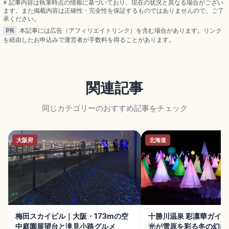
※ 記事内容は執筆時点の情報に基づいており、現在の状況と異なる場合がござい
確認できます。
ます。また掲載内容は正確性・完全性を保証するものではありませんので、ご了
承ください。
PR
本記事には広告（アフィリエイトリンク）を含む場合があります。リンク
を経由したお申込みで運営者が手数料を得ることがあります。
関連記事
同じカテゴリーのおすすめ記事をチェック
大阪府
北海道
梅田スカイビル｜大阪・173mの空
十勝川温泉 彩凛華ガイド
中庭園展望台と滝見小路グルメ
光が雪原を彩る冬の幻想