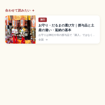
合わせて読みたい →
旅行
お守り・だるまの選び方｜授与品と土
産の違い・返納の基本
お守りは神社や寺の授与品で「購入」ではなく
「授かる」と表現する。初穂料は500〜1,000円
全国
→
が目安。古くなったお守りは1年を目安に新しく受
け、前のものは授かった社寺に返納するのが一般
的。群馬県高崎市の高崎だるま(国内シェア約8割)
など産地別の縁起物の見方、海外への持ち帰りの
規制を紹介します。