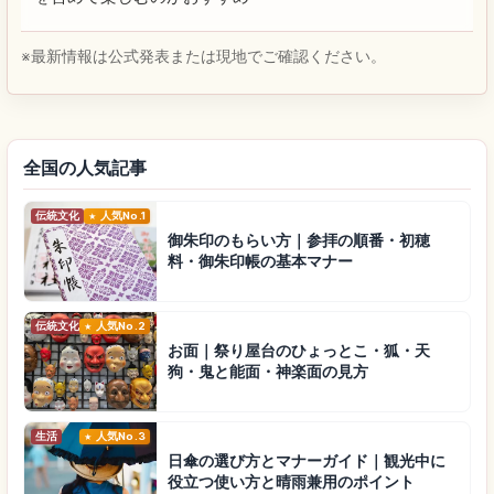
※最新情報は公式発表または現地でご確認ください。
全国の人気記事
伝統文化
人気No.1
御朱印のもらい方｜参拝の順番・初穂
料・御朱印帳の基本マナー
伝統文化
人気No.2
お面｜祭り屋台のひょっとこ・狐・天
狗・鬼と能面・神楽面の見方
生活
人気No.3
日傘の選び方とマナーガイド｜観光中に
役立つ使い方と晴雨兼用のポイント