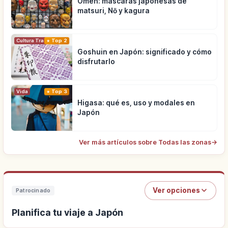
Omen: máscaras japonesas de
matsuri, Nō y kagura
Cultura Tradicional
Top 2
Goshuin en Japón: significado y cómo
disfrutarlo
Vida
Top 3
Higasa: qué es, uso y modales en
Japón
Ver más artículos sobre Todas las zonas
→
Ver opciones
Patrocinado
Planifica tu viaje a Japón