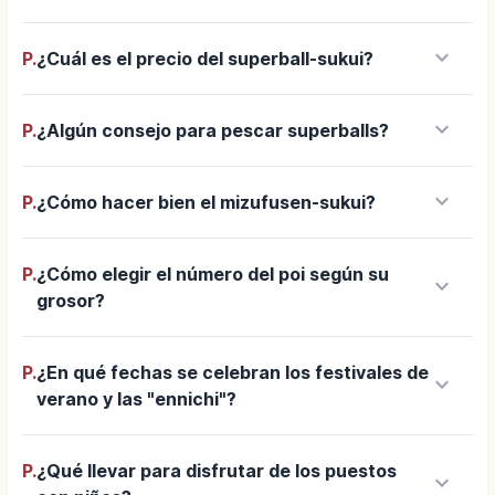
keyboard_arrow_down
P.
¿Cuál es el precio del superball-sukui?
keyboard_arrow_down
P.
¿Algún consejo para pescar superballs?
keyboard_arrow_down
P.
¿Cómo hacer bien el mizufusen-sukui?
P.
¿Cómo elegir el número del poi según su
keyboard_arrow_down
grosor?
P.
¿En qué fechas se celebran los festivales de
keyboard_arrow_down
verano y las "ennichi"?
P.
¿Qué llevar para disfrutar de los puestos
keyboard_arrow_down