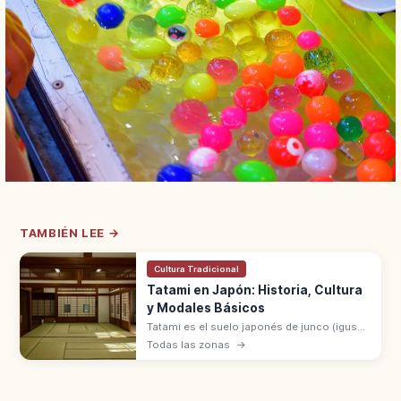
TAMBIÉN LEE →
Cultura Tradicional
Tatami en Japón: Historia, Cultura
y Modales Básicos
Tatami es el suelo japonés de junco (igusa),
símbolo del washitsu, generalizado desde
Todas las zonas
→
el periodo Muromachi. Modales: moverse
sin ruido y no dañar la superficie.