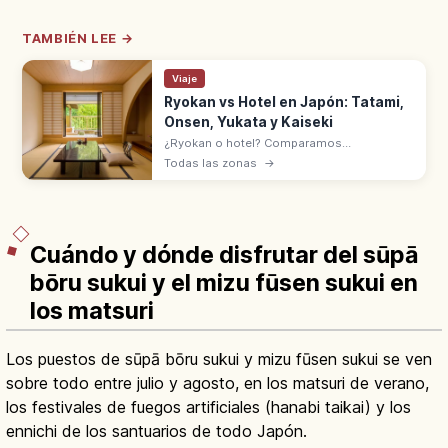
TAMBIÉN LEE →
Viaje
Ryokan vs Hotel en Japón: Tatami,
Onsen, Yukata y Kaiseki
¿Ryokan o hotel? Comparamos
habitaciones, comidas, onsen y normas del
Todas las zonas
→
check-in a la salida. Descubre cuál se
adapta mejor a tu estilo de viaje por Japón.
Cuándo y dónde disfrutar del sūpā
bōru sukui y el mizu fūsen sukui en
los matsuri
Los puestos de sūpā bōru sukui y mizu fūsen sukui se ven
sobre todo entre julio y agosto, en los matsuri de verano,
los festivales de fuegos artificiales (hanabi taikai) y los
ennichi de los santuarios de todo Japón.