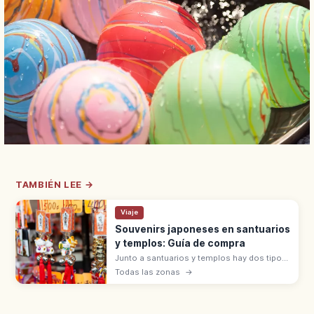
TAMBIÉN LEE →
Viaje
Souvenirs japoneses en santuarios
y templos: Guía de compra
Junto a santuarios y templos hay dos tipos
de souvenirs: objetos sagrados (omamori,
Todas las zonas
→
goshuin, ofuda) que se reciben con
hatsuho-ryō, y artesanías en tiendas.