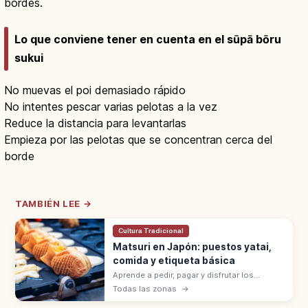
bordes.
Lo que conviene tener en cuenta en el sūpā bōru
sukui
No muevas el poi demasiado rápido
No intentes pescar varias pelotas a la vez
Reduce la distancia para levantarlas
Empieza por las pelotas que se concentran cerca del
borde
TAMBIÉN LEE →
Cultura Tradicional
Matsuri en Japón: puestos yatai,
comida y etiqueta básica
Aprende a pedir, pagar y disfrutar los
puestos de comida en los matsuri de
Todas las zonas
→
Japón, con consejos sobre basura, fotos,
alergias y niños.