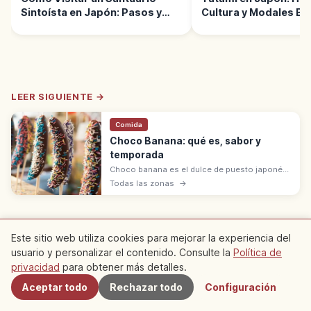
Sintoísta en Japón: Pasos y
Cultura y Modales Bá
Normas
LEER SIGUIENTE →
Comida
Choco Banana: qué es, sabor y
temporada
Choco banana es el dulce de puesto japonés:
plátano en un palillo waribashi bañado en
Todas las zonas
→
chocolate fundido, con grageas, sprinkles,
frutos secos o ramune.
※ El contenido del artículo se basa en información del momento de la
Este sitio web utiliza cookies para mejorar la experiencia del
redacción y puede diferir de la situación actual. Además, no
garantizamos la exactitud ni la integridad del contenido publicado,
usuario y personalizar el contenido. Consulte la
Política de
Cercanos
agradecemos su comprensión.
privacidad
para obtener más detalles.
Patrocinado
Este artículo puede contener anuncios (enlaces de
Aceptar todo
Rechazar todo
Configuración
afiliados); podemos ganar una comisión por las reservas realizadas a
través de ellos.