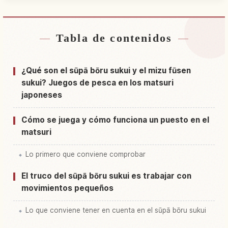
Tabla de contenidos
Buscar alojamiento cerca de Japón
↗
Buscar experiencias en Japón
↗
¿Qué son el sūpā bōru sukui y el mizu fūsen
sukui? Juegos de pesca en los matsuri
japoneses
Cómo se juega y cómo funciona un puesto en el
matsuri
Lo primero que conviene comprobar
El truco del sūpā bōru sukui es trabajar con
movimientos pequeños
Lo que conviene tener en cuenta en el sūpā bōru sukui