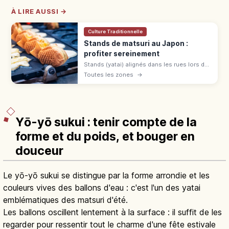
À LIRE AUSSI →
Culture Traditionnelle
Stands de matsuri au Japon :
profiter sereinement
Stands (yatai) alignés dans les rues lors des
matsuri japonais du printemps à l'automne :
Toutes les zones
→
yakisoba, baby castella et pommes
d'amour. File, commande et paiement.
Yō-yō sukui : tenir compte de la
forme et du poids, et bouger en
douceur
Le yō-yō sukui se distingue par la forme arrondie et les
couleurs vives des ballons d'eau : c'est l'un des yatai
emblématiques des matsuri d'été.
Les ballons oscillent lentement à la surface : il suffit de les
regarder pour ressentir tout le charme d'une fête estivale