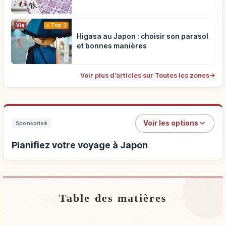
Vie
Top 3
Higasa au Japon : choisir son parasol
et bonnes manières
Voir plus d'articles sur Toutes les zones
→
Voir les options
Sponsorisé
Planifiez votre voyage à Japon
Table des matières
Hébergements près de Japon
↗