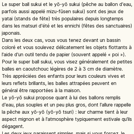
Le super ball sukui et le yō-yō sukui (pêche au ballon d'eau,
parfois aussi appelé mizu-fūsen sukui) sont des jeux de
yatai (stands de fête) très populaires depuis longtemps
dans les matsuri d'été et les ennichi (fêtes des sanctuaires)
japonais.
Dans les deux cas, vous vous tenez devant un bassin
coloré et vous soulevez délicatement les objets flottants à
l'aide d'un outil tendu de papier (souvent appelé « poi »).
Pour le super ball sukui, vous visez généralement de petites
balles en caoutchouc légères de 2 à 3 cm de diamètre.
Très appréciées des enfants pour leurs couleurs vives et
leurs reflets brillants, les balles attrapées peuvent en
général être rapportées à la maison.
Le yō-yō sukui propose quant à lui des ballons remplis
d'eau, plus souples et un peu plus gros, dont l'allure rappelle
la pêche aux yō-yō (yō-yō tsuri) : leur charme tient à leur
aspect mignon et à l'atmosphère typiquement estivale qu'ils
dégagent.
Les deux jeux paraissent simples, mais si vous forcez, le