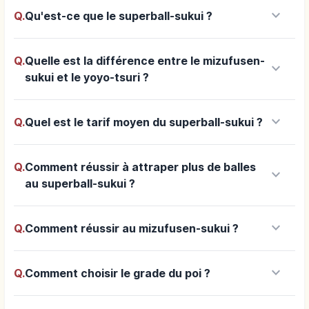
keyboard_arrow_down
Q.
Qu'est-ce que le superball-sukui ?
Q.
Quelle est la différence entre le mizufusen-
keyboard_arrow_down
sukui et le yoyo-tsuri ?
keyboard_arrow_down
Q.
Quel est le tarif moyen du superball-sukui ?
Q.
Comment réussir à attraper plus de balles
keyboard_arrow_down
au superball-sukui ?
keyboard_arrow_down
Q.
Comment réussir au mizufusen-sukui ?
keyboard_arrow_down
Q.
Comment choisir le grade du poi ?