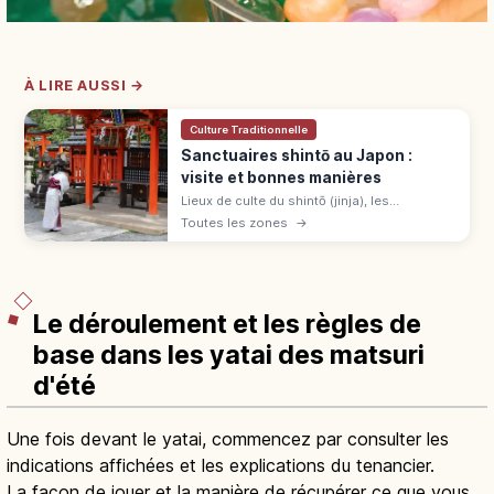
À LIRE AUSSI →
Culture Traditionnelle
Sanctuaires shintō au Japon :
visite et bonnes manières
Lieux de culte du shintō (jinja), les
sanctuaires japonais sont environ 80 000
Toutes les zones
→
dans tout l'archipel. Sens des rites, étapes
de prière et règles à respecter.
Le déroulement et les règles de
base dans les yatai des matsuri
d'été
Une fois devant le yatai, commencez par consulter les
indications affichées et les explications du tenancier.
La façon de jouer et la manière de récupérer ce que vous