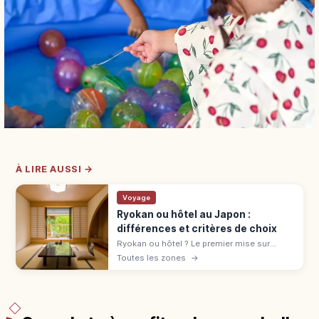
À LIRE AUSSI →
Voyage
Ryokan ou hôtel au Japon :
différences et critères de choix
Ryokan ou hôtel ? Le premier mise sur
l'omotenashi : tatami, onsen, yukata,
Toutes les zones
→
kaiseki. L'hôtel offre variété et liberté.
Comparatif pour bien choisir.