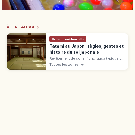
À LIRE AUSSI →
Culture Traditionnelle
Tatami au Japon : règles, gestes et
histoire du sol japonais
Revêtement de sol en jonc igusa typique du
washitsu, le tatami se généralise à l'époque
Toutes les zones
→
Muromachi. Règles : chaussettes, bord,
bagages en ryokan et auberge.