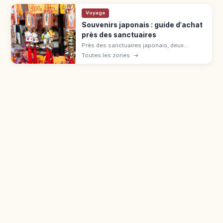
Voyage
Souvenirs japonais : guide d'achat
près des sanctuaires
Près des sanctuaires japonais, deux
catégories : juyohin sacrés (omamori,
Toutes les zones
→
ofuda) et souvenirs commerciaux (daruma,
sensu). Différence et bagage cabine.