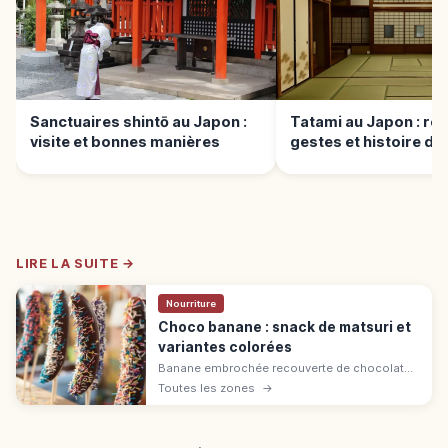
Sanctuaires shintō au Japon :
Tatami au Japon : règ
visite et bonnes manières
gestes et histoire du 
japonais
LIRE LA SUITE →
Nourriture
Choco banane : snack de matsuri et
variantes colorées
Banane embrochée recouverte de chocolat
fondu et de garnitures colorées, la choco
Toutes les zones
→
banane est un classique des stands de
matsuri japonais. Commande et étiquette.