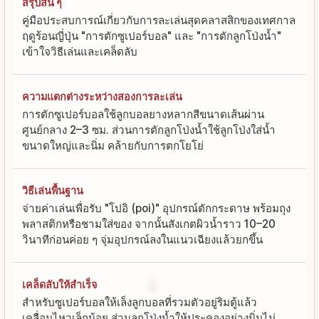
สรุปสั้น ๆ
คู่มือประสบการณ์เกี่ยวกับการละเล่นสุดคลาสสิกของเทศกาล
ฤดูร้อนญี่ปุ่น "การตักซูเปอร์บอล" และ "การตักลูกโป่งน้ำ"
เข้าใจวิธีเล่นและเคล็ดลับ
ความแตกต่างระหว่างสองการละเล่น
การตักซูเปอร์บอลใช้ลูกบอลยางหลากสีขนาดเส้นผ่าน
ศูนย์กลาง 2–3 ซม. ส่วนการตักลูกโป่งน้ำใช้ลูกโป่งใส่น้ำ
ขนาดใหญ่และนิ่ม คล้ายกับการตกโยโย่
วิธีเล่นพื้นฐาน
จ่ายค่าเล่นเพื่อรับ "โปอิ (poi)" อุปกรณ์ตักกระดาษ พร้อมถุง
พลาสติกหรือชามใส่ของ จากนั้นสังเกตผิวน้ำราว 10–20
วินาทีก่อนค่อย ๆ จุ่มอุปกรณ์ลงในแนวเฉียงแล้วยกขึ้น
เคล็ดลับให้สำเร็จ
สำหรับซูเปอร์บอลให้เล็งลูกบอลที่รวมตัวอยู่ริมตู้แล้ว
เคลื่อนไหวเล็กน้อย ส่วนลูกโป่งน้ำให้ประคองอย่างนิ่มไม่