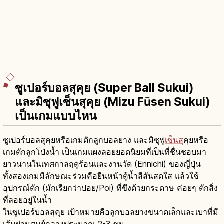
ซูเปอร์บอลสุคุย (Super Ball Sukui)
และมิซุฟูเซ็นสุคุย (Mizu Fūsen Sukui)
เป็นเกมแบบไหน
ซูเปอร์บอลสุคุยหรือเกมตักลูกบอลยาง และมิซุฟู
เซ็นสุ
คุยหรือ
เกมตักลูกโป่งน้ำ เป็นเกมแผงลอยยอดนิยมที่เป็นที่ชื่นชอบมา
ยาวนานในเทศกาลฤดูร้อนและงานวัด (Ennichi) ของญี่ปุ่น
ทั้งสองเกมมีลักษณะร่วมคือยืนหน้าตู้น้ำสีสันสดใส แล้วใช้
อุปกรณ์ตัก (มักเรียกว่าปอย/Poi) ที่ขึงด้วยกระดาษ ค่อยๆ ตักสิ่ง
ที่ลอยอยู่ในน้ำ
ในซูเปอร์บอลสุคุย เป้าหมายคือลูกบอลยางขนาดเล็กและเบาที่มี
เส้นผ่านศูนย์กลางประมาณ 2-3 ซม.