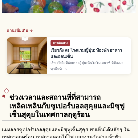
อ่านเพิ่มเติม →
การเดินทาง
เรียวกัง vs โรงแรมญี่ปุ่น: ห้องพัก อาหาร
และออนเซ็น
เรียวกังคือที่พักแบบญี่ปุ่นเน้นโอโมเตนาชิ มีห้องวา
ชิตสึทาทามิ ออนเซ็น ยูกาตะ และอาหารไคเซกิ ส่วน
ทุกพื้นที่
→
โรงแรมมีหลายแบบทั้งธุรกิจ-ซิตี้-รีสอร์ท อิสระ
มากกว่า
ช่วงเวลาและสถานที่ที่สามารถ
เพลิดเพลินกับซูเปอร์บอลสุคุยและมิซุฟู
เซ็นสุคุยในเทศกาลฤดูร้อน
แผงลอยซูเปอร์บอลสุคุยและมิซุฟูเซ็นสุคุย พบเห็นได้หลักๆ ใน
เทศกาลฤดูร้อน เทศกาลดอกไม้ไฟ และงานวัดศาลเจ้าทั่ว