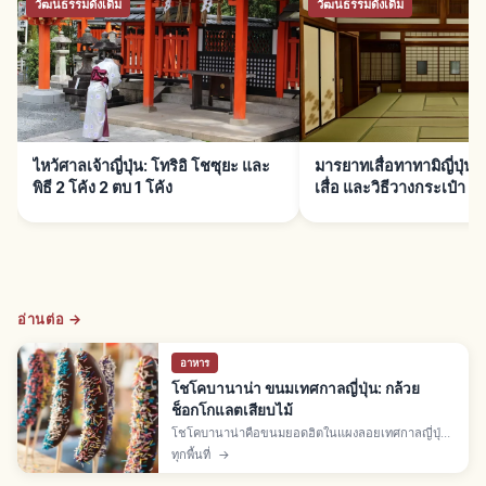
วัฒนธรรมดั้งเดิม
วัฒนธรรมดั้งเดิม
ไหว้ศาลเจ้าญี่ปุ่น: โทริอิ โชซุยะ และ
มารยาทเสื่อทาทามิญี่ปุ่น:
พิธี 2 โค้ง 2 ตบ 1 โค้ง
เสื่อ และวิธีวางกระเป๋า
อ่านต่อ →
อาหาร
โชโคบานาน่า ขนมเทศกาลญี่ปุ่น: กล้วย
ช็อกโกแลตเสียบไม้
โชโคบานาน่าคือขนมยอดฮิตในแผงลอยเทศกาลญี่ปุ่น
กล้วยเสียบไม้เคลือบช็อกโกแลตแล้วแช่ให้แข็ง โรย
ทุกพื้นที่
→
ท็อปปิ้งสีสันสดใส เหมาะกับการเดินกิน