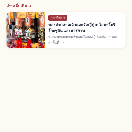
อ่านเพิ่มเติม →
การเดินทาง
ของฝากศาลเจ้าและวัดญี่ปุ่น: โอมาโมริ
โกะชูอิน และมารยาท
ของฝากรอบศาลเจ้าและวัดของญี่ปุ่นแบ่ง 2 ประเภท:
ของศักดิ์สิทธิ์ในเขตวัด (โอมาโมริ โกะชูอิน เอมะ) ที่
ทุกพื้นที่
→
"ได้รับ" ผ่านฮัตสึโฮเรียว และของฝากที่ "ซื้อ" จาก
ร้านรอบนอก