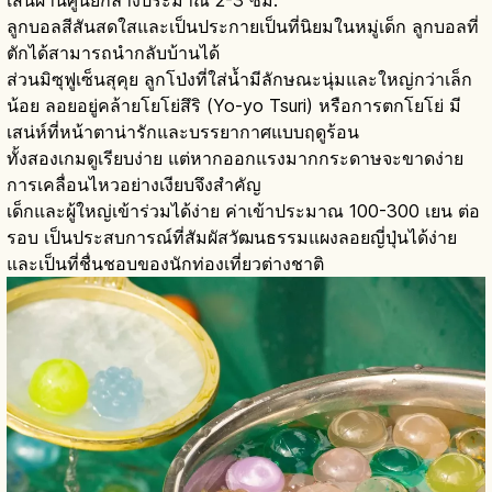
ลูกบอลสีสันสดใสและเป็นประกายเป็นที่นิยมในหมู่เด็ก ลูกบอลที่
ตักได้สามารถนำกลับบ้านได้
ส่วนมิซุฟูเซ็นสุคุย ลูกโป่งที่ใส่น้ำมีลักษณะนุ่มและใหญ่กว่าเล็ก
น้อย ลอยอยู่คล้ายโยโย่สึริ (Yo-yo Tsuri) หรือการตกโยโย่ มี
เสน่ห์ที่หน้าตาน่ารักและบรรยากาศแบบฤดูร้อน
ทั้งสองเกมดูเรียบง่าย แต่หากออกแรงมากกระดาษจะขาดง่าย
การเคลื่อนไหวอย่างเงียบจึงสำคัญ
เด็กและผู้ใหญ่เข้าร่วมได้ง่าย ค่าเข้าประมาณ 100-300 เยน ต่อ
รอบ เป็นประสบการณ์ที่สัมผัสวัฒนธรรมแผงลอยญี่ปุ่นได้ง่าย
และเป็นที่ชื่นชอบของนักท่องเที่ยวต่างชาติ