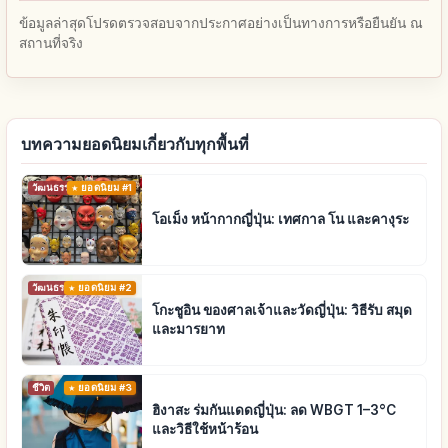
ข้อมูลล่าสุดโปรดตรวจสอบจากประกาศอย่างเป็นทางการหรือยืนยัน ณ
สถานที่จริง
บทความยอดนิยมเกี่ยวกับทุกพื้นที่
วัฒนธรรมดั้งเดิม
ยอดนิยม #1
โอเม็ง หน้ากากญี่ปุ่น: เทศกาล โน และคางุระ
วัฒนธรรมดั้งเดิม
ยอดนิยม #2
โกะชูอิน ของศาลเจ้าและวัดญี่ปุ่น: วิธีรับ สมุด
และมารยาท
ชีวิต
ยอดนิยม #3
ฮิงาสะ ร่มกันแดดญี่ปุ่น: ลด WBGT 1–3°C
และวิธีใช้หน้าร้อน