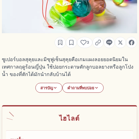
3
ซูเปอร์บอลสุคุยและมิซุฟูเซ็นสุคุยคือเกมแผงลอยยอดนิยมใน
เทศกาลฤดูร้อนญี่ปุ่น ใช้ปอยกระดาษตักลูกบอลยางหรือลูกโป่ง
น้ำ ของที่ตักได้มักนำกลับบ้านได้
สารบัญ
คำถามที่พบบ่อย
ไฮไลต์