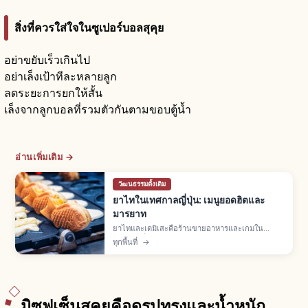
สิ่งที่ควรใส่ใจในซูเปอร์บอลสุคุย
อย่าขยับเร็วเกินไป
อย่าเล็งเป้าทีละหลายลูก
ลดระยะการยกให้สั้น
เล็งจากลูกบอลที่รวมตัวกันตามขอบตู้น้ำ
อ่านเพิ่มเติม →
วัฒนธรรมดั้งเดิม
ยาไทในเทศกาลญี่ปุ่น: เมนูยอดฮิตและ
มารยาท
ยาไทและเดมิเสะคือร้านขายอาหารและเกมใน
เทศกาลญี่ปุ่น พบมากเดือนมี.ค.-พ.ย. เมนูยอดฮิตยา
ทุกพื้นที่
→
กิโซบะ เบบี้คาสเทลลา ทาโกะยากิ แอปเปิลเคลือบ
ต่อคิว จ่ายเงินสด ไม่ทิ้งขยะ
มิซุฟูเซ็นสุคุยคือดูรูปทรงและน้ำหนัก