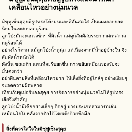
เคลื่อนไหวอย่างนุ่มนวล
มิซุฟูเซ็นสุคุยมีรูปทรงโค้งมนและสีสันสดใส เป็นแผงลอยยอด
นิยมในเทศกาลฤดูร้อน
ลูกโป่งมักจะแกว่งช้าๆ ที่ผิวน้ำ แค่ดูก็สัมผัสบรรยากาศเทศกาล
ฤดูร้อนได้
อย่างไรก็ตาม แม้ลูกโป่งน้ำดูนุ่ม แต่เนื่องจากมีน้ำอยู่ข้างใน จึง
สัมผัสน้ำหนักได้
ดังนั้น ขณะตัก แทนที่จะรีบยกขึ้น การขยับเหมือนรองรับจะ
มั่นคงกว่า
อย่าฝืนตามสิ่งที่เคลื่อนไหวมาก ให้เล็งสิ่งที่อยู่ใกล้ๆ อย่างเงียบๆ
จะลดความผิดพลาด
เทียบกับซูเปอร์บอลสุคุย การจัดการอย่างนุ่มนวลไม่ให้รูปทรง
เสียจึงสำคัญ
ลูกโป่งน้ำมีเชือกยางเล็กๆ ติดอยู่ บางประเภทสามารถเล่น
เหมือนโยโย่หลังจากตักได้โดยเด้งด้วยข้อมือ
สิ่งที่ควรใส่ใจในมิซุฟูเซ็นสุคุย