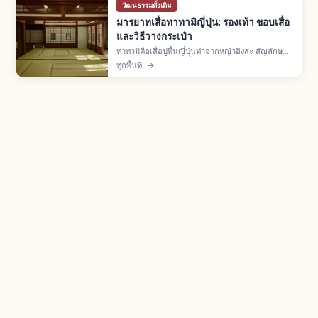
วัฒนธรรมดั้งเดิม
มารยาทเสื่อทาทามิญี่ปุ่น: รองเท้า ขอบเสื่อ
และวิธีวางกระเป๋า
ทาทามิคือเสื่อปูพื้นญี่ปุ่นทำจากหญ้าอิงุสะ สัญลักษณ์
ห้องวาชิตสึ ปูเต็มห้องตั้งแต่ยุคมุโรมาจิ มารยาท: ถอด
ทุกพื้นที่
→
รองเท้าก่อนเข้า ไม่เหยียบขอบทาทามิเบริ ยก
สัมภาระไม่ลาก