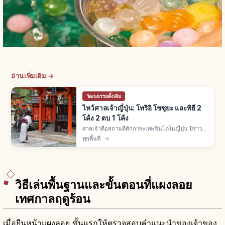
อ่านเพิ่มเติม →
วัฒนธรรมดั้งเดิม
ไหว้ศาลเจ้าญี่ปุ่น: โทริอิ โชซุยะ และพิธี 2
โค้ง 2 ตบ 1 โค้ง
ศาลเจ้าคือสถานที่สักการะเทพชินโตในญี่ปุ่น มีราว
80,000 แห่ง พิธี 3 ขั้น: ลอดโทริอิ ล้างมือโชซุยะ
ทุกพื้นที่
→
สักการะไฮเด็นด้วย 2 โค้ง 2 ตบมือ 1 โค้ง โอมาโมริ
500-1,000 เยน
วิธีเล่นพื้นฐานและขั้นตอนที่แผงลอย
เทศกาลฤดูร้อน
เมื่อยืนหน้าแผงลอย ขั้นแรกให้ตรวจสอบคำแนะนำของเจ้าของ