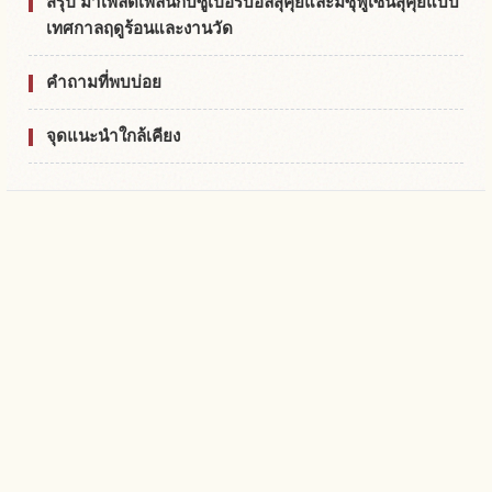
สรุป มาเพลิดเพลินกับซูเปอร์บอลสุคุยและมิซุฟูเซ็นสุคุยแบบ
เทศกาลฤดูร้อนและงานวัด
คำถามที่พบบ่อย
จุดแนะนำใกล้เคียง