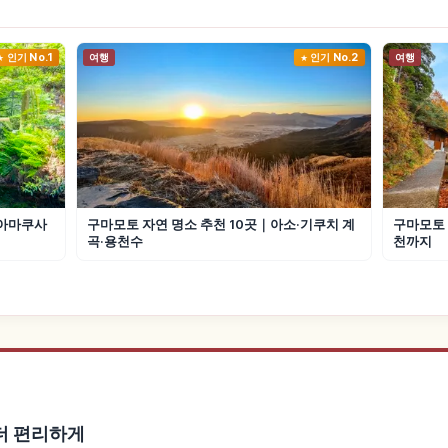
인기 No.1
여행
인기 No.2
여행
·아마쿠사
구마모토 자연 명소 추천 10곳｜아소·기쿠치 계
구마모토 
곡·용천수
천까지
을 더 편리하게