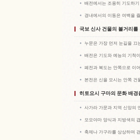
배전에서는 조용히 기도하기
경내에서의 이동은 여백을 
국보 신사 건물의 볼거리를
누문은 가장 먼저 눈길을 끄
배전은 기도와 예능의 기척이
폐전과 복도는 안쪽으로 이
본전은 신을 모시는 안쪽 건
히토요시 구마의 문화 배경
사가라 가문과 지역 신앙의 
모모야마 양식과 지방색의 
축제나 가구라를 상상하며 