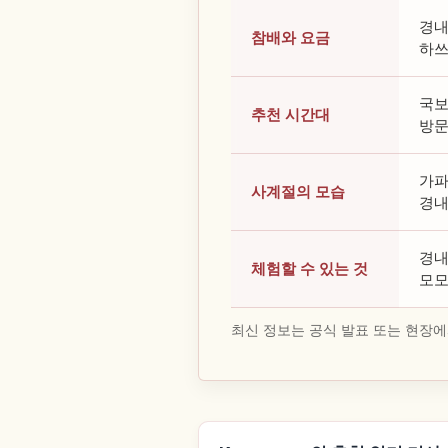
경내
참배와 요금
하쓰
국보
추천 시간대
방문
가파
사계절의 모습
경내
경내
체험할 수 있는 것
모모
최신 정보는 공식 발표 또는 현장에