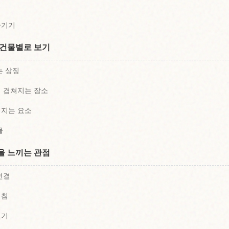
즐기기
 건물별로 보기
는 상징
 겹쳐지는 장소
어지는 요소
물
을 느끼는 관점
연결
겹침
걷기