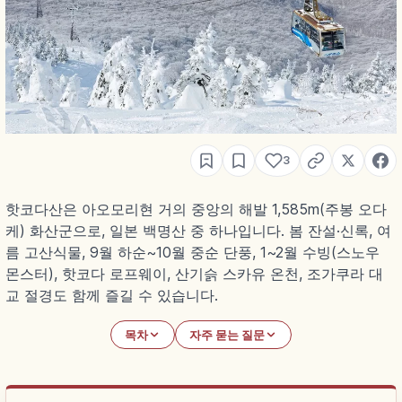
3
핫코다산은 아오모리현 거의 중앙의 해발 1,585m(주봉 오다
케) 화산군으로, 일본 백명산 중 하나입니다. 봄 잔설·신록, 여
름 고산식물, 9월 하순~10월 중순 단풍, 1~2월 수빙(스노우
몬스터), 핫코다 로프웨이, 산기슭 스카유 온천, 조가쿠라 대
교 절경도 함께 즐길 수 있습니다.
목차
자주 묻는 질문