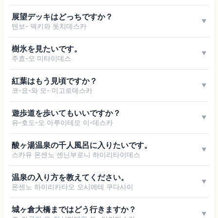
展望デッキはどっちですか？
▼
텐보- 덱키와 돗치데스카
樹氷を見たいです。
▼
주효-오 미타이데스
紅葉はもう見頃ですか？
▼
코-요-와 모- 미고로데스카
遊歩道を歩いてもいいですか？
▼
유-호도-오 아루이테모 이-데스카
酸ヶ湯温泉の千人風呂に入りたいです。
▼
스카유 온센노 센닌부로니 하이리타이데스
温泉の入り方を教えてください。
▼
온센노 하이리카타오 오시에테 쿠다사이
城ヶ倉大橋まではどう行きますか？
▼