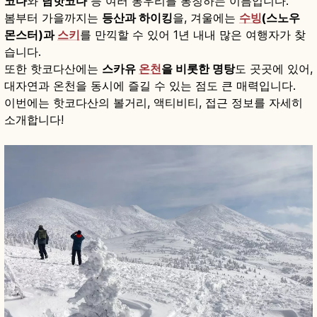
코다
와
남핫코다
등 여러 봉우리를 통칭하는 이름입니다.
봄부터 가을까지는
등산과 하이킹
을, 겨울에는
수빙
(스노우
몬스터)과
스키
를 만끽할 수 있어 1년 내내 많은 여행자가 찾
습니다.
또한 핫코다산에는
스카유
온천
을 비롯한 명탕
도 곳곳에 있어,
대자연과 온천을 동시에 즐길 수 있는 점도 큰 매력입니다.
이번에는 핫코다산의 볼거리, 액티비티, 접근 정보를 자세히
소개합니다!