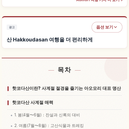
옵션 보기
광고
산 Hakkoudasan 여행을 더 편리하게
목차
산 Hakkoudasan 근처 숙소 찾기
↗
산 Hakkoudasan 체험 찾기
↗
핫코다산이란? 사계절 절경을 즐기는 아오모리 대표 명산
핫코다산 사계절 매력
1. 봄(4월〜6월)：잔설과 신록의 대비
2. 여름(7월〜8월)：고산식물과 트레킹