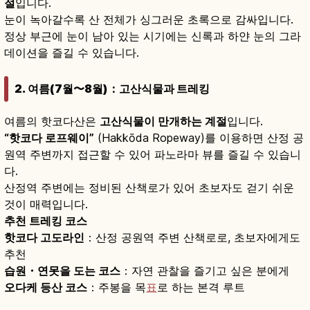
절
입니다.
눈이 녹아갈수록 산 전체가 싱그러운 초록으로 감싸입니다.
정상 부근에 눈이 남아 있는 시기에는 신록과 하얀 눈의 그라
데이션을 즐길 수 있습니다.
2. 여름(7월〜8월)：고산식물과 트레킹
여름의 핫코다산은
고산식물이 만개하는 계절
입니다.
“핫코다 로프웨이”
(Hakkōda Ropeway)를 이용하면 산정 공
원역 주변까지 접근할 수 있어 파노라마 뷰를 즐길 수 있습니
다.
산정역 주변에는 정비된 산책로가 있어 초보자도 걷기 쉬운
것이 매력입니다.
추천 트레킹 코스
핫코다 고도라인
：산정 공원역 주변 산책로로, 초보자에게도
추천
습원・연못을 도는 코스
：자연 관찰을 즐기고 싶은 분에게
오다케 등산 코스
：주봉을 목
표
로 하는 본격 루트