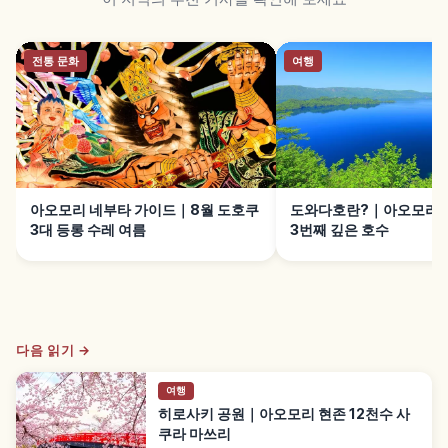
전통 문화
여행
아오모리 네부타 가이드｜8월 도호쿠
도와다호란?｜아오모리·
3대 등롱 수레 여름
3번째 깊은 호수
다음 읽기 →
여행
히로사키 공원｜아오모리 현존 12천수 사
쿠라 마쓰리