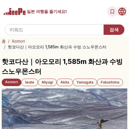
일본 여행을
즐기세요!
홈
/
Aomori
/
핫코다산｜아오모리 1,585m 화산과 수빙 스노우몬스터
핫코다산｜아오모리 1,585m 화산과 수빙
스노우몬스터
Aomori
Iwate
Miyagi
Akita
Yamagata
Fukushima