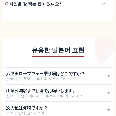
keyboard_arrow_down
Q.
사진을 잘 찍는 팁이 있나요?
유용한 일본어 표현
八甲田ロープウェー乗り場はどこですか？
▼
핫코다 로-푸웨- 노리바와 도코데스카
山頂公園駅まで往復でお願いします。
▼
산초- 코-엔에키마데 오-후쿠데 오네가이시마스
次の便は何時ですか？
▼
츠기노 빈와 난지데스카