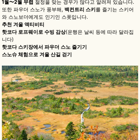
1월〜2월 무렵
절정을 맞는 경우가 많다고 알려져 있습니다.
또한 파우더 스노가 풍부해,
백컨트리 스키
를 즐기는 스키어
와 스노보더에게도 인기인 스폿입니다.
추천 겨울 액티비티
핫코다 로프웨이로 수빙 감상
(운행은 날씨 등에 따라 달라집
니다)
핫코다 스키장에서 파우더 스노 즐기기
스노슈 체험으로 겨울 산길 걷기