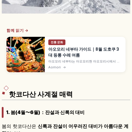
함께 읽기 →
전통 문화
아오모리 네부타 가이드｜8월 도호쿠 3
대 등롱 수레 여름
아오모리 네부타는 아오모리현 아오모리시에서 매
년 8월 2~7일 열리는 도호쿠 3대 축제로, 국가 중요
Aomori
→
무형민속문화재입니다. 사카노우에노 다무라마로
전설 등 유래 다수, 거대 네부타(폭 약 9m·높이 약
5m) 행진, 하네토 '랏세라' 구호, 100만 명 인파 등
을 함께 안내합니다.
핫코다산 사계절 매력
1. 봄(4월〜6월)：잔설과 신록의 대비
봄의 핫코다산은
신록과 잔설이 어우러진 대비가 아름다운 계