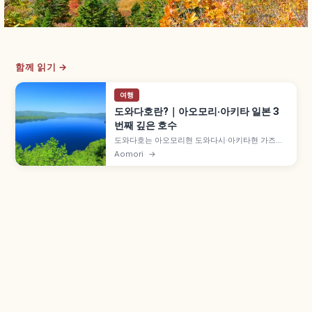
함께 읽기 →
여행
도와다호란?｜아오모리·아키타 일본 3
번째 깊은 호수
도와다호는 아오모리현 도와다시·아키타현 가즈노
군 고사카마치 경계의 칼데라호로, 면적 약 59.8㎢·
Aomori
→
최대 수심 326.8m 일본 3번째로 깊은 호수입니다.
약 20만 년 전 이중 칼데라 형성, 「도와다 블루」
호수색, 도와다하치만타이 국립공원 등을 함께 안내
합니다.