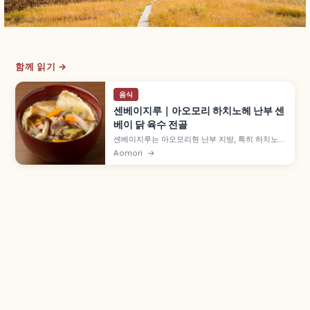
함께 읽기 →
음식
센베이지루｜아오모리 하치노헤 난부 센
베이 닭 육수 전골
센베이지루는 아오모리현 난부 지방, 특히 하치노헤
시의 향토 전골로, 닭 육수 간장 국물에 전골 전용
Aomori
→
'오쓰유 센베이'를 넣어 끓입니다. 농림수산성 농산
어촌 향토요리 100선, 아오모리 샤모로쿠 닭과 우
엉·당근·버섯, 미나토 쇼쿠도·민게이 요리 쿠라 등을
함께 안내합니다.