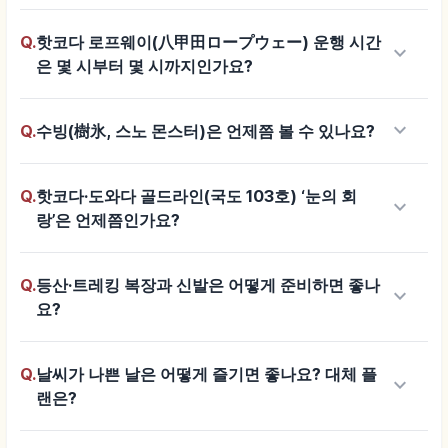
Q.
핫코다 로프웨이(八甲田ロープウェー) 운행 시간
keyboard_arrow_down
은 몇 시부터 몇 시까지인가요?
keyboard_arrow_down
Q.
수빙(樹氷, 스노 몬스터)은 언제쯤 볼 수 있나요?
Q.
핫코다·도와다 골드라인(국도 103호) ‘눈의 회
keyboard_arrow_down
랑’은 언제쯤인가요?
Q.
등산·트레킹 복장과 신발은 어떻게 준비하면 좋나
keyboard_arrow_down
요?
Q.
날씨가 나쁜 날은 어떻게 즐기면 좋나요? 대체 플
keyboard_arrow_down
랜은?