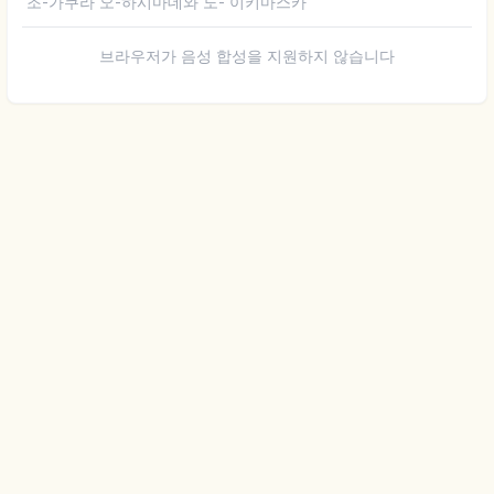
조-가쿠라 오-하시마데와 도- 이키마스카
브라우저가 음성 합성을 지원하지 않습니다