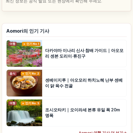
최신 정보는 공식 발표 또는 현장에서 확인해 주세요.
Aomori의 인기 기사
여행
인기 No.1
다카야마 이나리 신사 참배 가이드｜아오모
리 센본 도리이·류진구
음식
인기 No.2
센베이지루｜아오모리 하치노헤 난부 센베
이 닭 육수 전골
여행
인기 No.3
조시오타키｜오이라세 본류 유일 폭 20m
명폭
Aomori 여행 기사 더 보기
→