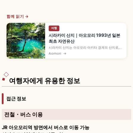
함께 읽기 →
여행
시라카미 산지｜아오모리 1993년 일본
최초 자연유산
시라카미 산지는 아오모리·아키타 경계의 산지로,
1993년 야쿠시마와 함께 유네스코 세계자연유산에
Aomori
→
일본 최초로 등재되었습니다. 광대한 약 1,300㎢ 중
등록 구역 약 17,000ha 너도밤나무 원생림과 후카
우라마치 주니코·아오이케, 안몬 폭포 트레킹 코스
까지 함께 살펴봅니다.
여행자에게 유용한 정보
접근 정보
전철・버스 이용
JR 아오모리역 방면에서 버스로 이동 가능