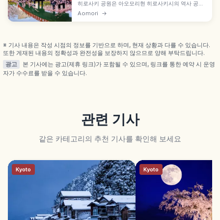
히로사키 공원은 아오모리현 히로사키시의 역사 공원
으로, 현존 12천수 중 하나인 히로사키성을 중심으로
Aomori
→
펼쳐집니다. 천수는 국가 중요문화재 도호쿠 현존 에
도 시대 천수. 4월 하순~5월 상순 히로사키 사쿠라 마
쓰리 니시보리 벚꽃 터널·소토보리 하나이카다.
※ 기사 내용은 작성 시점의 정보를 기반으로 하며, 현재 상황과 다를 수 있습니다.
또한 게재된 내용의 정확성과 완전성을 보장하지 않으므로 양해 부탁드립니다.
광고
본 기사에는 광고(제휴 링크)가 포함될 수 있으며, 링크를 통한 예약 시 운영
자가 수수료를 받을 수 있습니다.
관련 기사
같은 카테고리의 추천 기사를 확인해 보세요
Kyoto
Kyoto