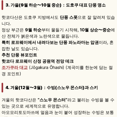
3. 가을(9월 하순〜10월 중순)：도호쿠 대표 단풍 명소
핫코다산은 도호쿠 지방에서도
단풍 스폿
으로 잘 알려져 있습
니다.
정상 부근은
9월 하순
부터 물들기 시작해,
10월 상순〜중순
에
산 전체가 붉은색과 노란색으로 물듭니다.
특히 로프웨이에서 내려다보는 단풍 파노라마는 압권
이라, 혼
잡한 날도 있습니다.
추천 단풍 뷰포인트
핫코다 로프웨이 산정 공원역 전망 데크
조가쿠라 대교
(Jōgakura Ōhashi) (계곡미를 한눈에 담는 절
경 포인트)
4. 겨울(12월〜3월)：수빙(스노우 몬스터)과 스키
겨울의 핫코다산은
“스노우 몬스터”
라고 불리는 수빙을 볼 수
있는 곳으로 세계적으로 유명합니다.
아오모리토도마쓰에 얼음과 눈이 붙어 성장하는 수빙은 보통