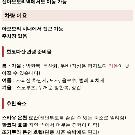
신아오모리역에서도 이동 가능
차량 이용
아오모리 시내에서 접근 가능
주차장 있음
핫코다산 관광 준비물
봄・가을
：방한복, 등산화, 우비(정상은 평지보다
기온
이 낮
아질 수 있습니다)
여름
：자외선 차단제, 모자, 음료수, 벌레 퇴치제
겨울
：스노부츠, 두꺼운 방한복, 장갑
추천 숙소
스카유 온천 료칸
(센닌부로를 즐길 수 있는 숙소로 알려짐)
핫코다 호텔
(자연 속에서 머무는 경험이 매력)
조가쿠라 온천 호텔
(단풍 시즌 숙박에도 편리)