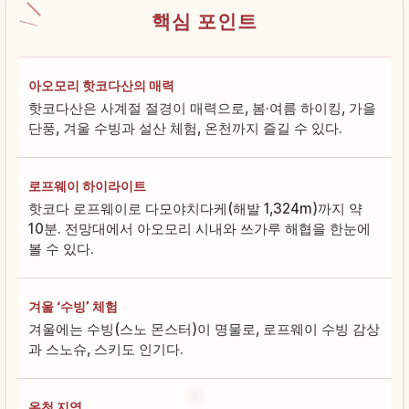
핵심 포인트
아오모리 핫코다산의 매력
핫코다산은 사계절 절경이 매력으로, 봄·여름 하이킹, 가을
단풍, 겨울 수빙과 설산 체험, 온천까지 즐길 수 있다.
로프웨이 하이라이트
핫코다 로프웨이로 다모야치다케(해발 1,324m)까지 약
10분. 전망대에서 아오모리 시내와 쓰가루 해협을 한눈에
볼 수 있다.
겨울 ‘수빙’ 체험
겨울에는 수빙(스노 몬스터)이 명물로, 로프웨이 수빙 감상
과 스노슈, 스키도 인기다.
온천 지역