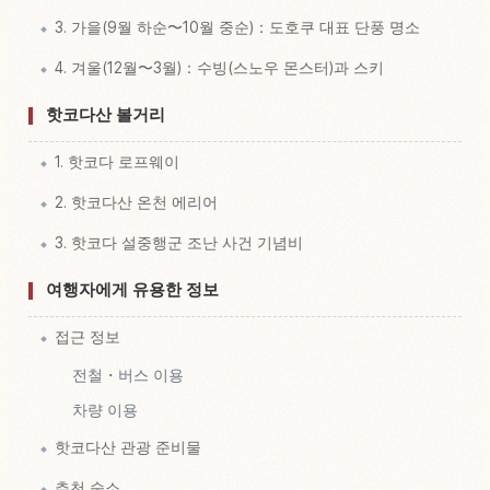
3. 가을(9월 하순〜10월 중순)：도호쿠 대표 단풍 명소
4. 겨울(12월〜3월)：수빙(스노우 몬스터)과 스키
핫코다산 볼거리
1. 핫코다 로프웨이
2. 핫코다산 온천 에리어
3. 핫코다 설중행군 조난 사건 기념비
여행자에게 유용한 정보
접근 정보
전철・버스 이용
차량 이용
핫코다산 관광 준비물
추천 숙소