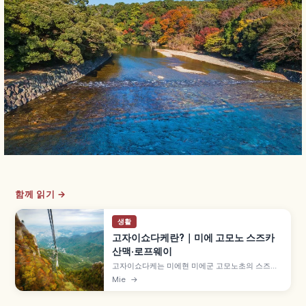
함께 읽기 →
생활
고자이쇼다케란?｜미에 고모노 스즈카
산맥·로프웨이
고자이쇼다케는 미에현 미에군 고모노초의 스즈카
산맥 산으로, 신메이신 고속도로 고모노 IC에서 약
Mie
→
10분 거리입니다. 산기슭 유노야마 온천 인접, 고자
이쇼 로프웨이 왕복 성인 2,600엔, 4월~11월 9~17