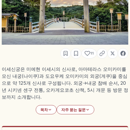
11
이세신궁은 미에현 이세시의 신사로, 아마테라스 오미카미를
모신 내궁(나이쿠)과 도요우케 오미카미의 외궁(게쿠)을 중심
으로 약 125개 신사로 구성됩니다. 외궁→내궁 참배 순서, 20
년 시키넨 센구 전통, 오카게요코초 산책, 5시 개문 등 방문 정
보까지 소개합니다.
목차
자주 묻는 질문