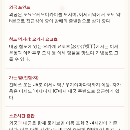
외궁 포인트
외궁은 도요우케오미카미를 모시며, 이세시역에서 도보 약
5분으로 접근성이 좋아 참배의 출발점으로 삼기 좋다.
참도 먹거리: 오카게 요코초
내궁 참도에 있는 오카게 요코초(おかげ横丁)에서는 이세
우동과 아카후쿠 모치 등 이세 명물을 맛보며 기념품도 고
를 수 있다.
가는 법(전철·차)
긴테쓰 또는 JR로 이세시역 / 우지야마다역까지 이동. 자가
용은 이세도 ‘이세니시 IC’에서 내궁 주변으로 접근하기 쉽
다.
소요시간·혼잡
외궁과 내궁을 함께 둘러보면 이동 포함 3~4시간이 기준
이다. 이른 아침 시간대는 비교적 조용히 참배하기 쉽고, 내