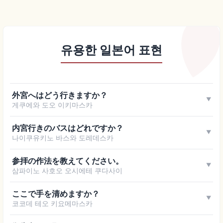
유용한 일본어 표현
外宮へはどう行きますか？
▼
게쿠에와 도오 이키마스카
内宮行きのバスはどれですか？
▼
나이쿠유키노 바스와 도레데스카
参拝の作法を教えてください。
▼
삼파이노 사호오 오시에테 쿠다사이
ここで手を清めますか？
▼
코코데 테오 키요메마스카