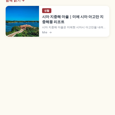
함께 읽기 →
생활
시마 지중해 마을｜미에 시마 아고만 지
중해풍 리조트
시마 지중해 마을은 미에현 시마시 아고만을 내려다
보는 오사키 반도의 지중해풍 리조트로, 약 10,000
Mie
→
쓰보 부지에 사르데냐·카스티야·안달루시아·미코노
르카·알함브라 5개 구역이 펼쳐집니다. 하얀 벽·오
렌지 지붕, 레스토랑 'RIAS' 등을 함께 안내합니다.