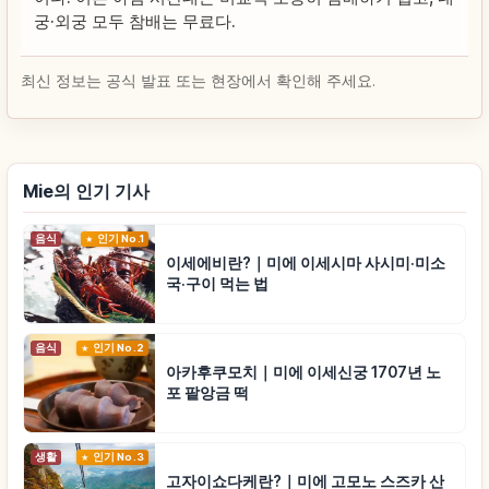
궁·외궁 모두 참배는 무료다.
최신 정보는 공식 발표 또는 현장에서 확인해 주세요.
Mie의 인기 기사
음식
인기 No.1
이세에비란?｜미에 이세시마 사시미·미소
국·구이 먹는 법
음식
인기 No.2
아카후쿠모치｜미에 이세신궁 1707년 노
포 팥앙금 떡
생활
인기 No.3
고자이쇼다케란?｜미에 고모노 스즈카 산