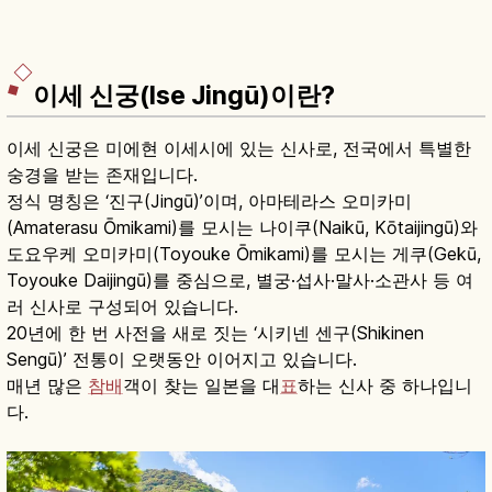
이세 신궁(Ise Jingū)이란?
이세 신궁은 미에현 이세시에 있는 신사로, 전국에서 특별한
숭경을 받는 존재입니다.
정식 명칭은 ‘진구(Jingū)’이며, 아마테라스 오미카미
(Amaterasu Ōmikami)를 모시는 나이쿠(Naikū, Kōtaijingū)와
도요우케 오미카미(Toyouke Ōmikami)를 모시는 게쿠(Gekū,
Toyouke Daijingū)를 중심으로, 별궁·섭사·말사·소관사 등 여
러 신사로 구성되어 있습니다.
20년에 한 번 사전을 새로 짓는 ‘시키넨 센구(Shikinen
Sengū)’ 전통이 오랫동안 이어지고 있습니다.
매년 많은
참배
객이 찾는 일본을 대
표
하는 신사 중 하나입니
다.