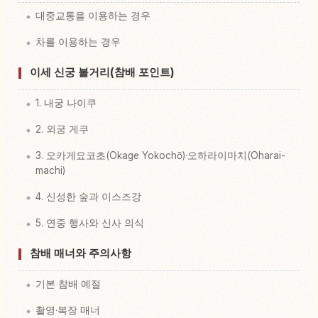
대중교통을 이용하는 경우
차를 이용하는 경우
이세 신궁 볼거리(참배 포인트)
1. 내궁 나이쿠
2. 외궁 게쿠
3. 오카게요코초(Okage Yokochō)·오하라이마치(Oharai-
machi)
4. 신성한 숲과 이스즈강
5. 연중 행사와 신사 의식
참배 매너와 주의사항
기본 참배 예절
촬영·복장 매너