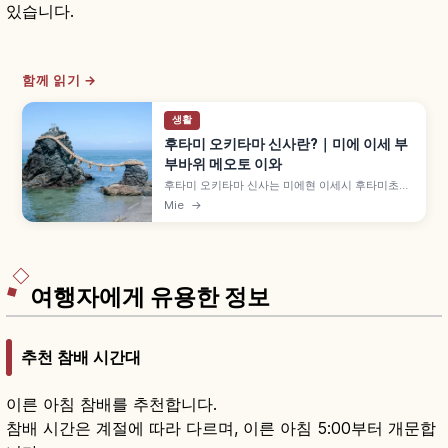
있습니다.
함께 읽기 →
생활
후타미 오키타마 신사란?｜미에 이세 부
부바위 메오토 이와
후타미 오키타마 신사는 미에현 이세시 후타미초의
사루타히코 오카미를 모신 신사로, 부부바위 메오토
Mie
→
이와로 유명합니다. 큰 바위 9m·작은 바위 4m가
길이 약 35m 시메나와로 연결, 이세 신궁 참배 전
정화 '하마산구' 풍습, 5~7월 부부바위 사이 일출도
함께 즐길 수 있습니다.
여행자에게 유용한 정보
추천 참배 시간대
이른 아침 참배를 추천합니다.
참배 시간은 계절에 따라 다르며, 이른 아침 5:00부터 개문합