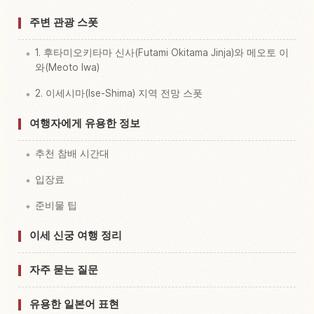
주변 관광 스폿
1. 후타미오키타마 신사(Futami Okitama Jinja)와 메오토 이
와(Meoto Iwa)
2. 이세시마(Ise-Shima) 지역 전망 스폿
여행자에게 유용한 정보
추천 참배 시간대
입장료
준비물 팁
이세 신궁 여행 정리
자주 묻는 질문
유용한 일본어 표현