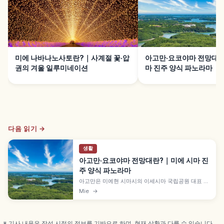
미에 나바나노사토란?｜사계절 꽃·압
아고만·요코야마 전망대란
권의 겨울 일루미네이션
마 진주 양식 파노라마
다음 읽기 →
생활
아고만·요코야마 전망대란?｜미에 시마 진
주 양식 파노라마
아고만은 미에현 시마시의 이세시마 국립공원 대표 경
관으로, 리아스 해안 굴곡진 해안선과 만 안 진주 양식
Mie
→
뗏목 풍경이 유명합니다. 해발 약 140m 요코야마 전
망대 360도 파노라마, 요코야마 텐쿠 카페 테라스, 산
책 40분~1시간, 무료 입장, 비지터 센터 등을 함께 안
내합니다.
※ 기사 내용은 작성 시점의 정보를 기반으로 하며, 현재 상황과 다를 수 있습니다.