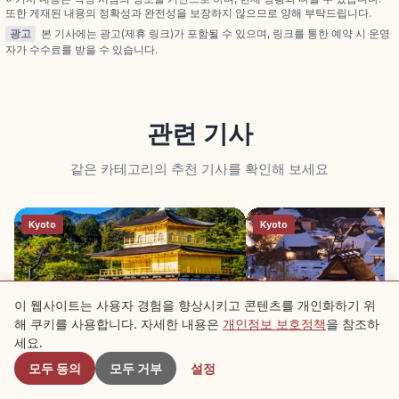
또한 게재된 내용의 정확성과 완전성을 보장하지 않으므로 양해 부탁드립니다.
광고
본 기사에는 광고(제휴 링크)가 포함될 수 있으며, 링크를 통한 예약 시 운영
자가 수수료를 받을 수 있습니다.
관련 기사
같은 카테고리의 추천 기사를 확인해 보세요
Kyoto
Kyoto
이 웹사이트는 사용자 경험을 향상시키고 콘텐츠를 개인화하기 위
해 쿠키를 사용합니다. 자세한 내용은
개인정보 보호정책
을 참조하
근처 스팟
세요.
금각사｜교토 로쿠온지 황금 누각과
가야부키노사토｜교토 난
모두 동의
모두 거부
설정
교코치 정원 가이드
39채 초가지붕 마을