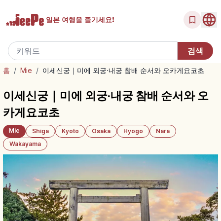
일본 여행을
즐기세요!
홈
/
Mie
/
이세신궁｜미에 외궁·내궁 참배 순서와 오카게요코초
이세신궁｜미에 외궁·내궁 참배 순서와 오
카게요코초
Mie
Shiga
Kyoto
Osaka
Hyogo
Nara
Wakayama