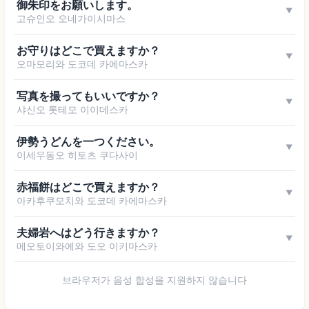
御朱印をお願いします。
▼
고슈인오 오네가이시마스
お守りはどこで買えますか？
▼
오마모리와 도코데 카에마스카
写真を撮ってもいいですか？
▼
샤신오 톳테모 이이데스카
伊勢うどんを一つください。
▼
이세우동오 히토츠 쿠다사이
赤福餅はどこで買えますか？
▼
아카후쿠모치와 도코데 카에마스카
夫婦岩へはどう行きますか？
▼
메오토이와에와 도오 이키마스카
브라우저가 음성 합성을 지원하지 않습니다