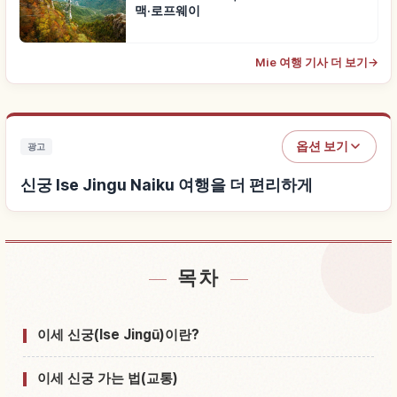
맥·로프웨이
Mie 여행 기사 더 보기
→
옵션 보기
광고
신궁 Ise Jingu Naiku 여행을 더 편리하게
목차
신궁 Ise Jingu Naiku 근처 숙소 찾기
↗
신궁 Ise Jingu Naiku 체험 찾기
↗
이세 신궁(Ise Jingū)이란?
이세 신궁 가는 법(교통)