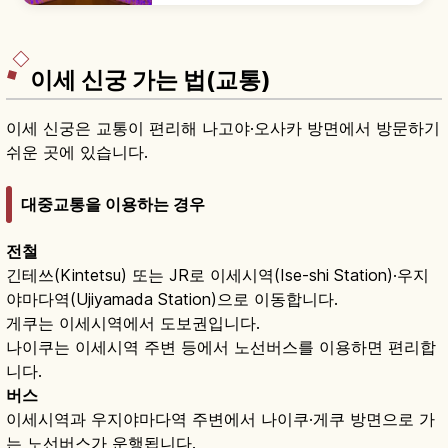
종 12,000주 베고니아 가든, 빛의 터널, 족욕, 입장
2,500~3,000엔, 긴테쓰 나가시마역 버스 10분 등
을 함께 안내합니다.
이세 신궁 가는 법(교통)
이세 신궁은 교통이 편리해 나고야·오사카 방면에서 방문하기
쉬운 곳에 있습니다.
대중교통을 이용하는 경우
전철
긴테쓰(Kintetsu) 또는 JR로 이세시역(Ise-shi Station)·우지
야마다역(Ujiyamada Station)으로 이동합니다.
게쿠는 이세시역에서 도보권입니다.
나이쿠는 이세시역 주변 등에서 노선버스를 이용하면 편리합
니다.
버스
이세시역과 우지야마다역 주변에서 나이쿠·게쿠 방면으로 가
는 노선버스가 운행됩니다.