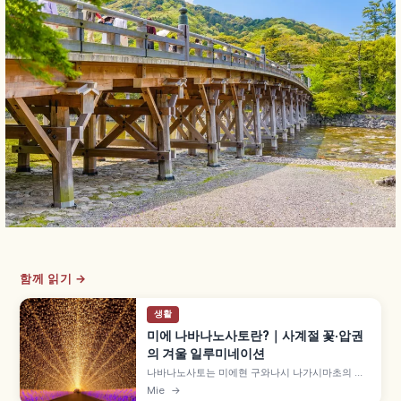
함께 읽기 →
생활
미에 나바나노사토란?｜사계절 꽃·압권
의 겨울 일루미네이션
나바나노사토는 미에현 구와나시 나가시마초의 꽃
과 일루미네이션 테마파크로, 사계절 꽃밭과 일본
Mie
→
최대급 겨울 일루미네이션이 유명합니다. 약 600