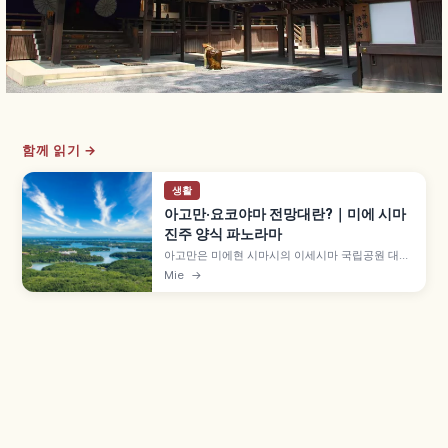
함께 읽기 →
생활
아고만·요코야마 전망대란?｜미에 시마
진주 양식 파노라마
아고만은 미에현 시마시의 이세시마 국립공원 대표
경관으로, 리아스 해안 굴곡진 해안선과 만 안 진주
Mie
→
양식 뗏목 풍경이 유명합니다. 해발 약 140m 요코
야마 전망대 360도 파노라마, 요코야마 텐쿠 카페
테라스, 산책 40분~1시간, 무료 입장, 비지터 센터
등을 함께 안내합니다.