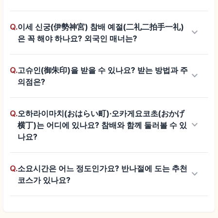
Q.
이세 신궁(伊勢神宮) 참배 예절(二礼二拍手一礼)
keyboard_arrow_down
은 꼭 해야 하나요? 외국인 매너는?
Q.
고슈인(御朱印)을 받을 수 있나요? 받는 방법과 주
keyboard_arrow_down
의점은?
Q.
오하라이마치(おはらい町)·오카게요코초(おかげ
keyboard_arrow_down
横丁)는 어디에 있나요? 참배와 함께 둘러볼 수 있
나요?
Q.
소요시간은 어느 정도인가요? 반나절에 도는 추천
keyboard_arrow_down
코스가 있나요?