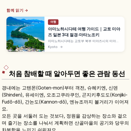
함께 읽기 →
여행
아마노하시다테 여행 가이드｜교토 미야
즈 일본 3대 절경·마타노조키
아마노하시다테는 교토부 북부 미야즈시의 미야기
마쓰시마·히로시마 미야지마와 함께 '일본 3대 절
Kyoto
→
경'으로 꼽히는 모래톱입니다. 길이 약 3.6km 모래
톱에 약 6,700그루 소나무가 우거진 특별명승, 뷰
랜드·가사마쓰공원의 거꾸로 보는 '마타노조키', 셋
슈 국보 그림 등을 함께 안내합니다.
처음 참배할 때 알아두면 좋은 관람 동선
경내에는 고텐몬(Goten-mon)부터 객전, 슈헤키엔, 신덴
(Shinden), 유세이엔, 오조고쿠라쿠인, 곤지키후도도(Konjiki-
Fudō-dō), 간논도(Kannon-dō), 엔뉴조까지 볼거리가 이어져
요.
모든 곳을 서둘러 도는 것보다, 정원을 감상하는 장소와 걸으
며 즐기는 장소를 나눠서 계획하면 산골마을의 공기와 당우의
차분함을 느끼기 쉬워져요.