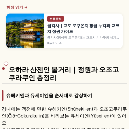
함께 읽기 →
전통 문화
금각사｜교토 로쿠온지 황금 누각과 교코
치 정원 가이드
금각사(정식명 로쿠온지)는 교토시 기타구의 세계
문화유산 사찰로, 금박 3층 누각 샤리덴이 상징입니
Kyoto
→
다. 교코치 연못에 비친 금각, 가을 단풍, 입장료와
9~17시 관람 정보를 소개합니다.
오하라 산젠인 볼거리｜정원과 오조고
쿠라쿠인 총정리
슈헤키엔과 유세이엔을 순서대로 감상하기
경내에는 객전에 면한 슈헤키엔(Shūheki-en)과 오조고쿠라쿠
인(Ōjō-Gokuraku-in)을 바라보는 유세이엔(Yūsei-en)이 있어
요.