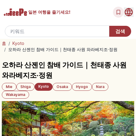
일본 여행을
즐기세요!
홈
/
Kyoto
/
오하라 산젠인 참배 가이드｜천태종 사원 와라베지조·정원
오하라 산젠인 참배 가이드｜천태종 사원
와라베지조·정원
Kyoto
Mie
Shiga
Osaka
Hyogo
Nara
Wakayama