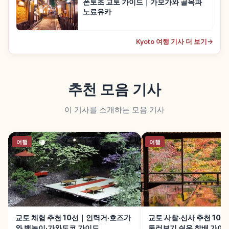
폰토초 교토 가이드｜가모가와 골목과
노료유카
Kyoto 여행 기사 더 보기
→
추천 모음 기사
이 기사를 소개하는 모음 기사
여행
여행
교토 체험 추천 10선｜인력거·호즈가
교토 사찰·신사 추천 10
와 뱃놀이·가와도코 가이드
둘러보기 쉬운 참배 가이