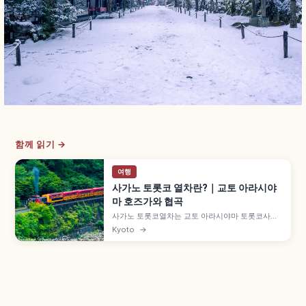
함께 읽기 →
여행
사가노 토롯코 열차란?｜교토 아라시야
마 호즈가와 협곡
사가노 토롯코열차는 교토 아라시야마 토롯코사가
역에서 토롯코가메오카역까지 약 7.3km를 잇는 관
Kyoto
→
광 열차로, 1991년 JR 산인 본선 구선을 활용해 개
업했습니다. 호즈가와 계곡 절경, 5호차 '더 리치호'
오픈 차량, 성인 880엔, 12월 30일~2월 말 운휴 등
을 함께 안내합니다.