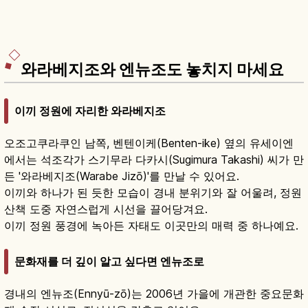
와라베지조와 엔뉴조도 놓치지 마세요
이끼 정원에 자리한 와라베지조
오조고쿠라쿠인 남쪽, 벤텐이케(Benten-ike) 옆의 유세이엔
에서는 석조각가 스기무라 다카시(Sugimura Takashi) 씨가 만
든 '와라베지조(Warabe Jizō)'를 만날 수 있어요.
이끼와 하나가 된 듯한 모습이 경내 분위기와 잘 어울려, 정원
산책 도중 자연스럽게 시선을 끌어당겨요.
이끼 정원 풍경에 녹아든 자태도 이곳만의 매력 중 하나예요.
문화재를 더 깊이 알고 싶다면 엔뉴조로
경내의 엔뉴조(Ennyū-zō)는 2006년 가을에 개관한 중요문화