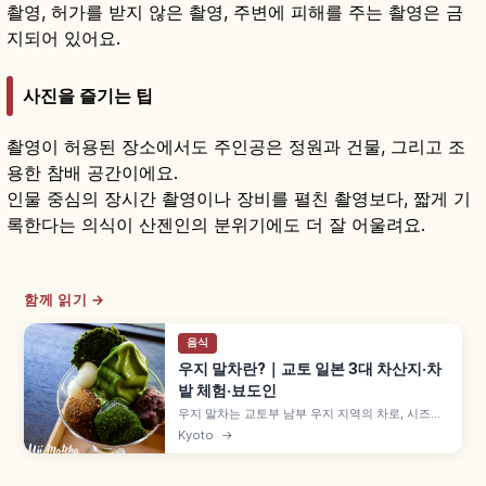
촬영, 허가를 받지 않은 촬영, 주변에 피해를 주는 촬영은 금
지되어 있어요.
사진을 즐기는 팁
촬영이 허용된 장소에서도 주인공은 정원과 건물, 그리고 조
용한 참배 공간이에요.
인물 중심의 장시간 촬영이나 장비를 펼친 촬영보다, 짧게 기
록한다는 의식이 산젠인의 분위기에도 더 잘 어울려요.
함께 읽기 →
음식
우지 말차란?｜교토 일본 3대 차산지·차
밭 체험·뵤도인
우지 말차는 교토부 남부 우지 지역의 차로, 시즈오
카·사야마와 함께 일본 3대 차산지로 꼽힙니다. 에
Kyoto
→
이사이와 센노리큐로 이어지는 차 문화, 차잎 따기·
점다 체험, 뵤도인·우지가미 신사와 말차 디저트를
함께 살펴봅니다.