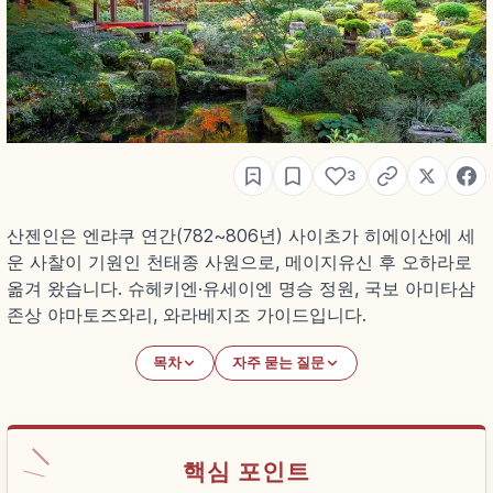
3
산젠인은 엔랴쿠 연간(782~806년) 사이초가 히에이산에 세
운 사찰이 기원인 천태종 사원으로, 메이지유신 후 오하라로
옮겨 왔습니다. 슈헤키엔·유세이엔 명승 정원, 국보 아미타삼
존상 야마토즈와리, 와라베지조 가이드입니다.
목차
자주 묻는 질문
핵심 포인트