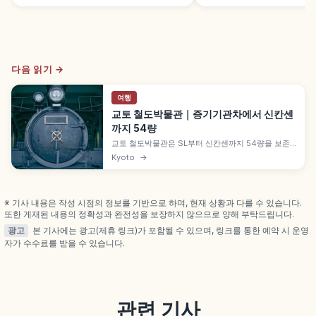
다음 읽기 →
여행
교토 철도박물관｜증기기관차에서 신칸센
까지 54량
교토 철도박물관은 SL부터 신칸센까지 54량을 보존·
전시하는 일본 최대급 철도박물관입니다. 부채꼴 차
Kyoto
→
고, SL 스팀호, 운전 시뮬레이터 등 전시와 체험 포인
트도 짚어 봅니다.
※ 기사 내용은 작성 시점의 정보를 기반으로 하며, 현재 상황과 다를 수 있습니다.
또한 게재된 내용의 정확성과 완전성을 보장하지 않으므로 양해 부탁드립니다.
광고
본 기사에는 광고(제휴 링크)가 포함될 수 있으며, 링크를 통한 예약 시 운영
자가 수수료를 받을 수 있습니다.
관련 기사