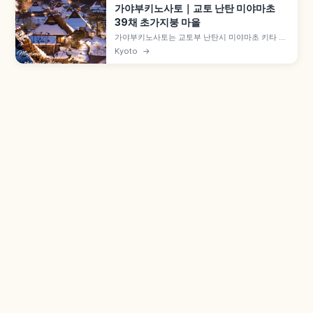
가야부키노사토｜교토 난탄 미야마초
39채 초가지붕 마을
가야부키노사토는 교토부 난탄시 미야마초 키타 집
락에 자리한 초가지붕 마을로, 약 50채 중 39채가
Kyoto
→
초가지붕 민가입니다. 에도시대 중기 건물도 남은
'기타야마형 민가' 양식, 1993년 중요전통적건조물
군 보존지구, 9월 중순 메밀꽃, 겨울 라이트업 후유
토로를 함께 살펴봅니다.