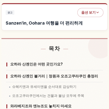
옵션 보기
광고
Sanzen'in, Oohara 여행을 더 편리하게
목차
Sanzen'in, Oohara 근처 숙소 찾기
↗
Sanzen'in, Oohara 체험 찾기
↗
오하라 산젠인은 어떤 곳인가요?
오하라 산젠인 볼거리｜정원과 오조고쿠라쿠인 총정리
슈헤키엔과 유세이엔을 순서대로 감상하기
오조고쿠라쿠인에서는 건물과 불상 모두에 주목
와라베지조와 엔뉴조도 놓치지 마세요