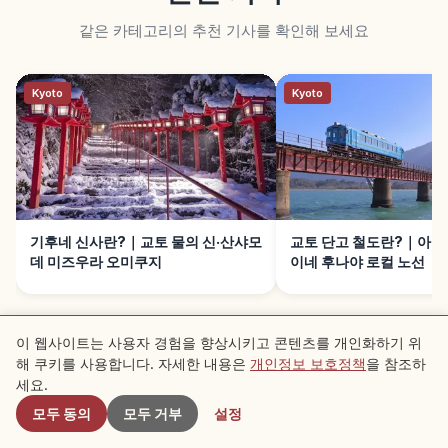
같은 카테고리의 추천 기사를 확인해 보세요
Kyoto
Kyoto
기후네 신사란?｜교토 물의 신·산샤모
교토 단고 철도란?｜아마
데 미즈우라 오미쿠지
이네 후나야 로컬 노선
이 웹사이트는 사용자 경험을 향상시키고 콘텐츠를 개인화하기 위
해 쿠키를 사용합니다. 자세한 내용은
개인정보 보호정책
을 참조하
근처 스팟
세요.
모두 동의
모두 거부
설정