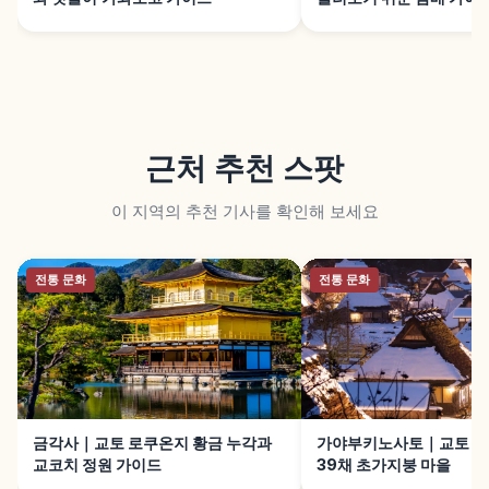
근처 추천 스팟
이 지역의 추천 기사를 확인해 보세요
전통 문화
전통 문화
금각사｜교토 로쿠온지 황금 누각과
가야부키노사토｜교토 난
교코치 정원 가이드
39채 초가지붕 마을