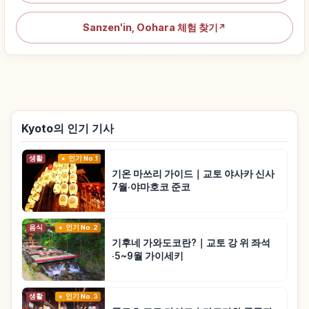
Sanzen'in, Oohara 체험 찾기
↗
Kyoto의 인기 기사
생활
인기 No.1
기온 마쓰리 가이드｜교토 야사카 신사
7월·야마호코 준코
음식
인기 No.2
기후네 가와도코란?｜교토 강 위 좌석
·5~9월 가이세키
생활
인기 No.3