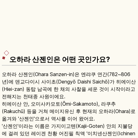
오하라 산젠인은 어떤 곳인가요?
오하라 산젠인(Ohara Sanzen-in)은 엔랴쿠 연간(782~806
년)에 덴교다이시 사이초(Dengyō Daishi Saichō)가 히에이산
(Hiei-zan) 동탑 남곡에 한 채의 사찰을 세운 것이 시작이라고
전해지는 천태종 사원이에요.
히에이산 안, 오미사카모토(Ōmi-Sakamoto), 라쿠추
(Rakuchū) 등을 거쳐 메이지유신 후 현재의 오하라(Ohara)로
옮겨와 '산젠인'으로서 역사를 이어 왔어요.
'산젠인'이라는 이름은 가지이고텐(Kajii-Goten) 안의 지불당
에 걸려 있던 레이겐 천황 어진필 칙액 '이치넨산젠인(Ichinen