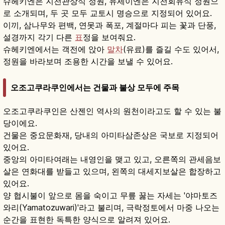
슈헤키엔은 지천관상식 정원, 유세이엔은 지천회유식 정원으
로 소개되며, 두 곳 모두 교토시 명승으로 지정되어 있어요.
이끼, 삼나무와 편백, 연못과 폭포, 계절마다 피는 꽃과 단풍,
설경까지 각기 다른
표
정을 보여줘요.
슈헤키엔에서는 객전에 앉아
말차
(유료)를 즐길 수도 있어서,
정원을 바라보며 조용한 시간을 보낼 수 있어요.
오조고쿠라쿠인에서는 건물과 불상 모두에 주목
오조고쿠라쿠인은 산젠인 역사의 원천이라고도 할 수 있는 불
당이에요.
건물은 중요문화재, 당내의 아미타삼존상은 국보로 지정되어
있어요.
중앙의 아미타여래는 내영인을 맺고 있고, 오른쪽의 관세음보
살은 연화대를 받들고 있으며, 왼쪽의 대세지보살은 합장하고
있어요.
양 협시불이 앞으로 몸을 숙이고 무릎 꿇는 자세는 '야마토즈
와리(Yamatozuwari)'라고 불리며, 극락정토에서 마중 나오는
순간을 표현한 독특한 양식으로 알려져 있어요.