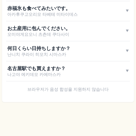
赤福氷も食べてみたいです。
▼
아카후쿠고오리모 타베테 미타이데스
お土産用に包んでください。
▼
오미야게요오니 츠츤데 쿠다사이
何日くらい日持ちしますか？
▼
난니치 쿠라이 히모치 시마스카
名古屋駅でも買えますか？
▼
나고야 에키데모 카에마스카
브라우저가 음성 합성을 지원하지 않습니다