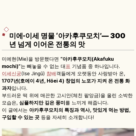
미에·이세 명물 ‘아카후쿠모치’— 300
년 넘게 이어온 전통의 맛
미에현(Mie)을 방문했다면
“아카후쿠모치(Akafuku
mochi)”
는 빼놓을 수 없는 대
표
기념품 중 하나입니다.
이세신궁
(Ise Jingū)
참배
객들에게 오랫동안 사랑받아 온,
1707년(호에이 4년, Hōei 4) 창업의 노포가 지켜 온 전통 화
과자
입니다.
부드러운 떡 위에 매끈한 고시안(체친 팥앙금)을 올린 소박한
모습은,
심플하지만 깊은 풍미
를 느끼게 해줍니다.
이 글에서는
아카후쿠모치의 특징과 역사, 맛있게 먹는 방법,
구입할 수 있는 곳
등을 자세히 소개합니다!