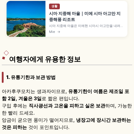
생활
시마 지중해 마을｜미에 시마 아고만 지
중해풍 리조트
시마 지중해 마을은 미에현 시마시 아고만을 내려다
보는 오사키 반도의 지중해풍 리조트로, 약 10,000
Mie
→
쓰보 부지에 사르데냐·카스티야·안달루시아·미코노
르카·알함브라 5개 구역이 펼쳐집니다. 하얀 벽·오
렌지 지붕, 레스토랑 'RIAS' 등을 함께 안내합니다.
여행자에게 유용한 정보
1. 유통기한과 보관 방법
아카후쿠모치는 생과자이므로,
유통기한이 여름은 제조일 포
함 2일, 겨울은 3일
로 짧은 편입니다.
구입 후에는
직사광선과 고온을 피하고 실온 보관
하며, 가능한
한 빨리 드세요.
앙금이 굳으면 풍미가 떨어지므로,
냉장고에 장시간 보관하는
것은 피하는
것이 포인트입니다.