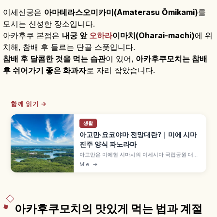
이세신궁은
아마테라스오미카미(Amaterasu Ōmikami)
를
모시는 신성한 장소입니다.
아카후쿠 본점은
내궁 앞
오하라
이마치(Oharai-machi)
에 위
치해, 참배 후 들르는 단골 스폿입니다.
참배 후 달콤한 것을 먹는 습관
이 있어,
아카후쿠모치는 참배
후 쉬어가기 좋은 화과자
로 자리 잡았습니다.
함께 읽기 →
생활
아고만·요코야마 전망대란?｜미에 시마
진주 양식 파노라마
아고만은 미에현 시마시의 이세시마 국립공원 대표
경관으로, 리아스 해안 굴곡진 해안선과 만 안 진주
Mie
→
양식 뗏목 풍경이 유명합니다. 해발 약 140m 요코
야마 전망대 360도 파노라마, 요코야마 텐쿠 카페
테라스, 산책 40분~1시간, 무료 입장, 비지터 센터
등을 함께 안내합니다.
아카후쿠모치의 맛있게 먹는 법과 계절