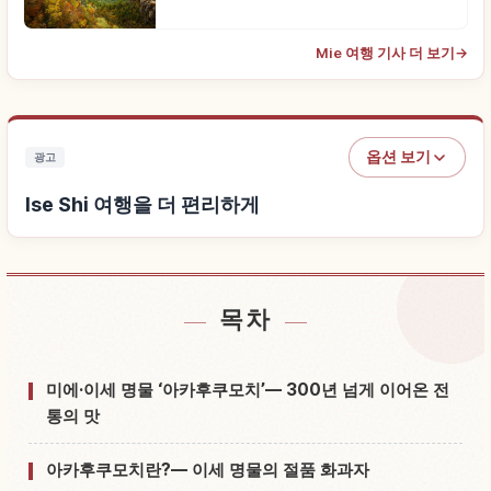
Mie 여행 기사 더 보기
→
옵션 보기
광고
Ise Shi 여행을 더 편리하게
목차
Ise Shi 근처 숙소 찾기
↗
Ise Shi 체험 찾기
↗
미에·이세 명물 ‘아카후쿠모치’— 300년 넘게 이어온 전
통의 맛
아카후쿠모치란?— 이세 명물의 절품 화과자