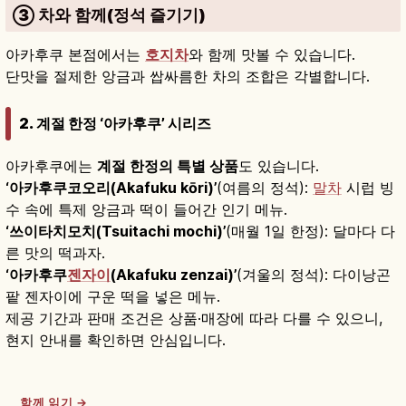
③ 차와 함께(정석 즐기기)
아카후쿠 본점에서는
호지차
와 함께 맛볼 수 있습니다.
단맛을 절제한 앙금과 쌉싸름한 차의 조합은 각별합니다.
2. 계절 한정 ‘아카후쿠’ 시리즈
아카후쿠에는
계절 한정의 특별 상품
도 있습니다.
‘아카후쿠코오리(Akafuku kōri)’
(여름의 정석):
말차
시럽 빙
수 속에 특제 앙금과 떡이 들어간 인기 메뉴.
‘쓰이타치모치(Tsuitachi mochi)’
(매월 1일 한정): 달마다 다
른 맛의 떡과자.
‘아카후쿠
젠자이
(Akafuku zenzai)’
(겨울의 정석): 다이낭곤
팥 젠자이에 구운 떡을 넣은 메뉴.
제공 기간과 판매 조건은 상품·매장에 따라 다를 수 있으니,
현지 안내를 확인하면 안심입니다.
함께 읽기 →