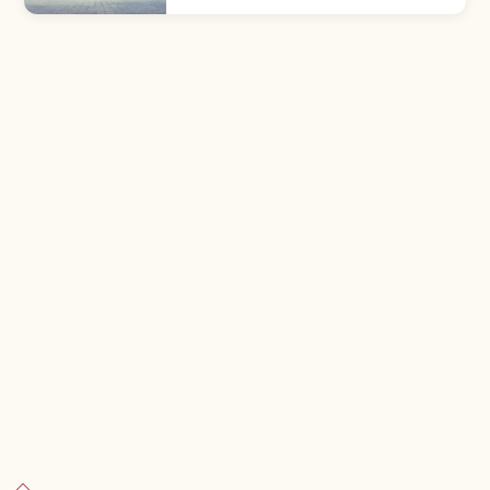
의 외궁(게쿠)을 중심으로 약 125개 신사로 구성됩
니다. 외궁→내궁 참배 순서, 20년 시키넨 센구 전
통, 오카게요코초 산책, 5시 개문 등 방문 정보까지
소개합니다.