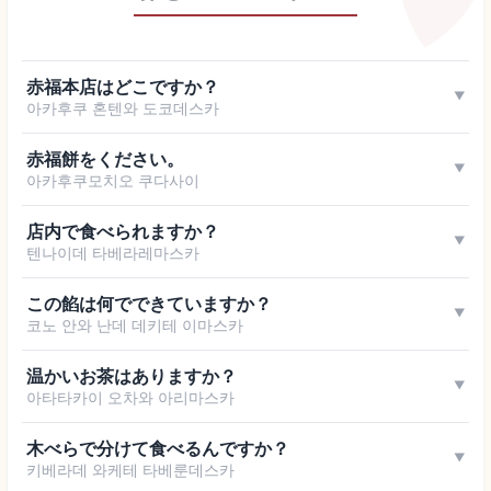
赤福本店はどこですか？
▼
아카후쿠 혼텐와 도코데스카
赤福餅をください。
▼
아카후쿠모치오 쿠다사이
店内で食べられますか？
▼
텐나이데 타베라레마스카
この餡は何でできていますか？
▼
코노 안와 난데 데키테 이마스카
温かいお茶はありますか？
▼
아타타카이 오차와 아리마스카
木べらで分けて食べるんですか？
▼
키베라데 와케테 타베룬데스카