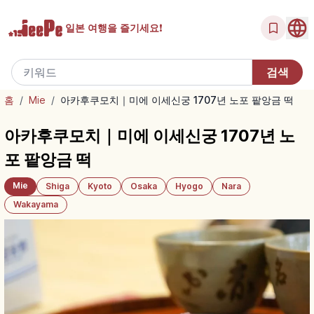
일본 여행을
즐기세요!
홈
/
Mie
/
아카후쿠모치｜미에 이세신궁 1707년 노포 팥앙금 떡
아카후쿠모치｜미에 이세신궁 1707년 노
포 팥앙금 떡
Mie
Shiga
Kyoto
Osaka
Hyogo
Nara
Wakayama