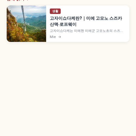
생활
고자이쇼다케란?｜미에 고모노 스즈카
산맥·로프웨이
고자이쇼다케는 미에현 미에군 고모노초의 스즈카
산맥 산으로, 신메이신 고속도로 고모노 IC에서 약
Mie
→
10분 거리입니다. 산기슭 유노야마 온천 인접, 고자
이쇼 로프웨이 왕복 성인 2,600엔, 4월~11월 9~17
시, 신록·단풍·겨울 상고대 사계절 풍경도 함께 즐길
수 있습니다.