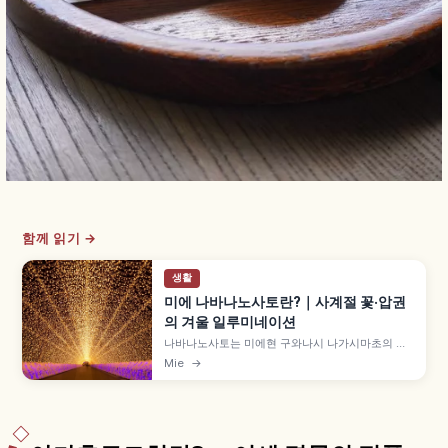
함께 읽기 →
생활
미에 나바나노사토란?｜사계절 꽃·압권
의 겨울 일루미네이션
나바나노사토는 미에현 구와나시 나가시마초의 꽃
과 일루미네이션 테마파크로, 사계절 꽃밭과 일본
Mie
→
최대급 겨울 일루미네이션이 유명합니다. 약 600
종 12,000주 베고니아 가든, 빛의 터널, 족욕, 입장
2,500~3,000엔, 긴테쓰 나가시마역 버스 10분 등
을 함께 안내합니다.