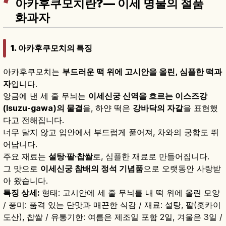
아카후쿠모치란?— 이세 명물의 절품
화과자
1. 아카후쿠모치의 특징
아카후쿠모치는
부드러운 떡 위에 고시안을 올린, 심플한 떡과
자
입니다.
앙금에 낸 세 줄 무늬는
이세신궁 신역을 흐르는 이스즈강
(Isuzu-gawa)의 물결
을, 하얀 떡은
강바닥의 자갈
을 표현했
다고 전해집니다.
너무 달지 않고 입안에서 부드럽게 풀어져, 차와의 궁합도 뛰
어납니다.
주요 재료는
설탕·팥·찹쌀
로, 심플한 재료로 만들어집니다.
그 맛으로
이세신궁 참배의 정석 기념품
으로 오랫동안 사랑받
아 왔습니다.
특징 상세:
형태: 고시안에 세 줄 무늬를 내 떡 위에 올린 모양
/ 풍미: 품격 있는 단맛과 매끈한 식감 / 재료: 설탕, 팥(홋카이
도산), 찹쌀 / 유통기한: 여름은 제조일 포함 2일, 겨울은 3일 /