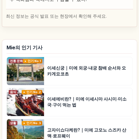
최신 정보는 공식 발표 또는 현장에서 확인해 주세요.
Mie의 인기 기사
전통 문화
인기 No.1
이세신궁｜미에 외궁·내궁 참배 순서와 오
카게요코초
음식
인기 No.2
이세에비란?｜미에 이세시마 사시미·미소
국·구이 먹는 법
생활
인기 No.3
고자이쇼다케란?｜미에 고모노 스즈카 산
맥·로프웨이