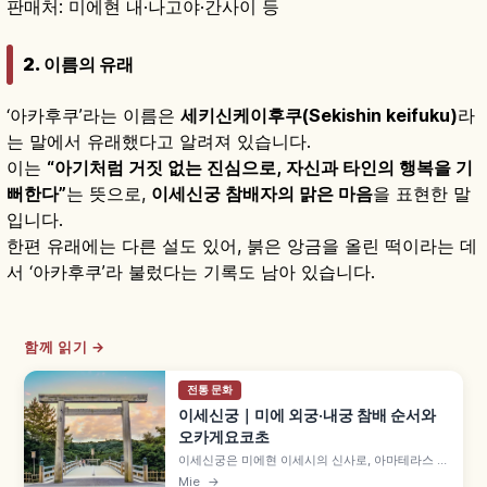
판매처: 미에현 내·나고야·간사이 등
2. 이름의 유래
‘아카후쿠’라는 이름은
세키신케이후쿠(Sekishin keifuku)
라
는 말에서 유래했다고 알려져 있습니다.
이는
“아기처럼 거짓 없는 진심으로, 자신과 타인의 행복을 기
뻐한다”
는 뜻으로,
이세신궁 참배자의 맑은 마음
을 표현한 말
입니다.
한편 유래에는 다른 설도 있어, 붉은 앙금을 올린 떡이라는 데
서 ‘아카후쿠’라 불렀다는 기록도 남아 있습니다.
함께 읽기 →
전통 문화
이세신궁｜미에 외궁·내궁 참배 순서와
오카게요코초
이세신궁은 미에현 이세시의 신사로, 아마테라스 오
미카미를 모신 내궁(나이쿠)과 도요우케 오미카미
Mie
→