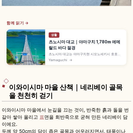
함께 읽기 →
생활
츠노시마 대교｜야마구치 1,780m 에메
랄드 바다 절경
츠노시마 대교는 야마구치현 시모노세키시 호호쿠
초와 츠노시마를 잇는 총연장 1,780m의 다리로,
Yamaguchi
→
2000년 11월 개통한 통행료 무료 다리입니다. 에메
랄드 그린 바다와 흰 다리의 아름다운 대비, 아마가
세 공원 무료 주차장 전망 포인트, 츠노시마 등대·오
하마 해수욕장 등을 함께 안내합니다.
이와이시마 마을 산책｜네리베이 골목
을 천천히 걷기
이와이시마 마을에서 눈길을 끄는 것이, 반죽한 흙과 돌을 번
갈아 쌓아 올리고
표
면을 회반죽으로 굳혀 만든 네리베이 담
이에요.
두께 약 50cm의 담이 좁은 골목과 어우러지면서, 태풍이나