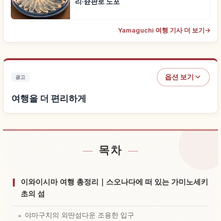
리·슌판로 노포
Yamaguchi 여행 기사 더 보기
→
옵션 보기
광고
여행을 더 편리하게
목차
숙소 찾기
↗
체험 찾기
↗
이와이시마 여행 총정리｜스오나다에 떠 있는 가미노세키
초의 섬
야마구치의 외딴섬다운 조용한 입구