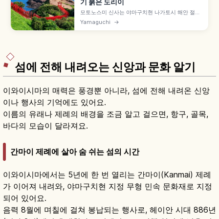
기 붉은 도리이
모토노스미 신사는 야마구치현 나가토시 해안 절벽
위 신사로, 일본해를 향해 123기의 붉은 도리이가
Yamaguchi
→
이어지는 절경 명소입니다. CNN '일본에서 가장 아
름다운 곳' 중 하나로 선정된 배경, 높은 위치 헌금함
동전 던지기, 류구의 시오후키 명소, 차량 접근 팁까
지 함께 담았습니다.
섬에 전해 내려오는 신앙과 문화 알기
이와이시마의 매력은 풍경뿐 아니라, 섬에 전해 내려온 신앙
이나 행사의 기억에도 있어요.
이름의 유래나 제례의 배경을 조금 알고 걸으면, 항구, 골목,
바다의 모습이 달라져요.
간마이 제례에 살아 숨 쉬는 섬의 시간
이와이시마에서는 5년에 한 번 열리는 간마이(Kanmai) 제례
가 이어져 내려와, 야마구치현 지정 무형 민속 문화재로 지정
되어 있어요.
음력 8월에 며칠에 걸쳐 봉납되는 행사로, 헤이안 시대 886년