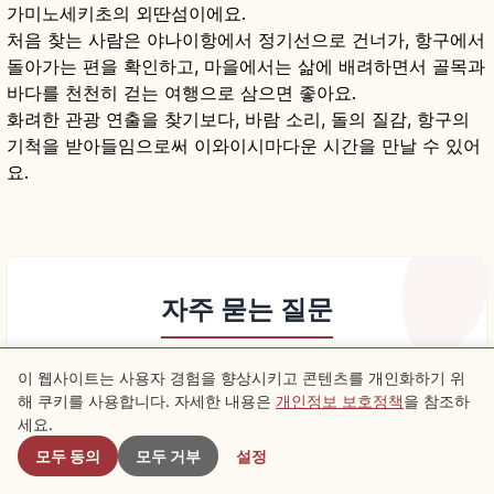
가미노세키초의 외딴섬이에요.
처음 찾는 사람은 야나이항에서 정기선으로 건너가, 항구에서
돌아가는 편을 확인하고, 마을에서는 삶에 배려하면서 골목과
바다를 천천히 걷는 여행으로 삼으면 좋아요.
화려한 관광 연출을 찾기보다, 바람 소리, 돌의 질감, 항구의
기척을 받아들임으로써 이와이시마다운 시간을 만날 수 있어
요.
자주 묻는 질문
이 웹사이트는 사용자 경험을 향상시키고 콘텐츠를 개인화하기 위
해 쿠키를 사용합니다. 자세한 내용은
개인정보 보호정책
을 참조하
근처 스팟
keyboard_arrow_down
Q.
이와이시마는 어떤 섬인가요?
세요.
모두 동의
모두 거부
설정
keyboard_arrow_down
Q.
이와이시마의 네리베이란 무엇인가요?