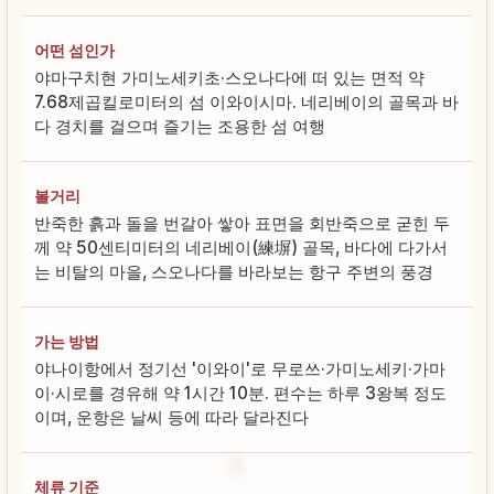
어떤 섬인가
야마구치현 가미노세키초·스오나다에 떠 있는 면적 약
7.68제곱킬로미터의 섬 이와이시마. 네리베이의 골목과 바
다 경치를 걸으며 즐기는 조용한 섬 여행
볼거리
반죽한 흙과 돌을 번갈아 쌓아 표면을 회반죽으로 굳힌 두
께 약 50센티미터의 네리베이(練塀) 골목, 바다에 다가서
는 비탈의 마을, 스오나다를 바라보는 항구 주변의 풍경
가는 방법
야나이항에서 정기선 '이와이'로 무로쓰·가미노세키·가마
이·시로를 경유해 약 1시간 10분. 편수는 하루 3왕복 정도
이며, 운항은 날씨 등에 따라 달라진다
체류 기준