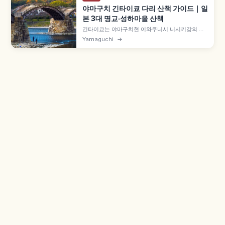
야마구치 긴타이쿄 다리 산책 가이드｜일
본 3대 명교·성하마을 산책
긴타이쿄는 야마구치현 이와쿠니시 니시키강의 목
조 다리로, 1673년 이와쿠니번 3대 번주 깃카와 히
Yamaguchi
→
로요시가 놓은 일본 3대 명교 중 하나입니다. 길이
약 193.3m·폭 5m, 5연속 아치 곡선이 특징인 국가
명승, 봄 벚꽃·여름 우카이·가을 단풍·겨울 설경도 함
께 즐길 수 있습니다.