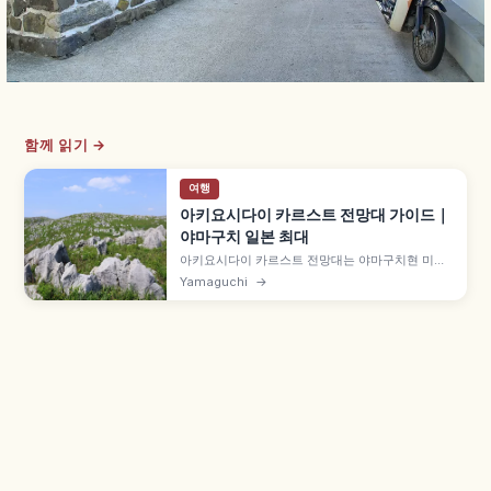
함께 읽기 →
여행
아키요시다이 카르스트 전망대 가이드｜
야마구치 일본 최대
아키요시다이 카르스트 전망대는 야마구치현 미네
시의 카르스트 지형 전망 명소로, 일본 최대 규모 카
Yamaguchi
→
르스트 대지를 한눈에 볼 수 있습니다. 카렌펠트(석
회암 돌기)·돌리네(그릇 모양 함몰지) 지형, 초봄 산
야키·여름 푸른 초원·가을 억새·겨울 맑은 공기 사계
절 풍경도 함께 즐길 수 있습니다.