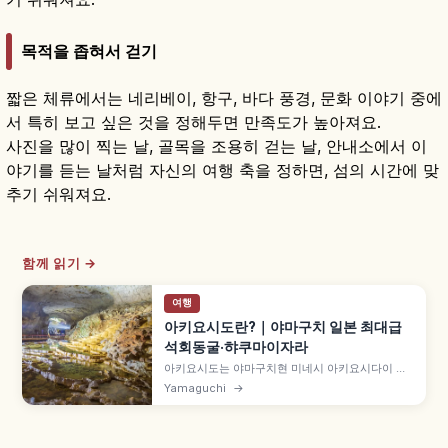
목적을 좁혀서 걷기
짧은 체류에서는 네리베이, 항구, 바다 풍경, 문화 이야기 중에
서 특히 보고 싶은 것을 정해두면 만족도가 높아져요.
사진을 많이 찍는 날, 골목을 조용히 걷는 날, 안내소에서 이
야기를 듣는 날처럼 자신의 여행 축을 정하면, 섬의 시간에 맞
추기 쉬워져요.
함께 읽기 →
여행
아키요시도란?｜야마구치 일본 최대급
석회동굴·햐쿠마이자라
아키요시도는 야마구치현 미네시 아키요시다이 지
하의 일본 최대급 석회동굴로, 총 연장 약 10km 중
Yamaguchi
→
약 1km 구간이 관광용으로 정비되어 있습니다. 계
단식 논 모양 종유석 '햐쿠마이자라(백매접)', 대형
종유석 '고가네바시라(황금기둥)', 연중 약 17℃ 쾌
적한 기온 등을 함께 안내합니다.