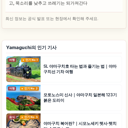
고, 목소리를 낮추고 쓰레기는 되가져간다
최신 정보는 공식 발표 또는 현장에서 확인해 주세요.
Yamaguchi의 인기 기사
여행
인기 No.1
SL 야마구치호 타는 법과 즐기는 법｜야마
구치선 기차 여행
여행
인기 No.2
모토노스미 신사｜야마구치 일본해 123기
붉은 도리이
음식
인기 No.3
야마구치 복어란?｜시모노세키 텟사·텟치