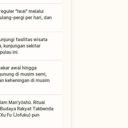
eguler "Iwai" melalui
ulang-pergi per hari, dan
njungi fasilitas wisata
a, kunjungan sekitar
ulau ini.
mekar awal hingga
gunung di musim semi,
an keheningan di musim
lam Man’yōshū. Ritual
ti Budaya Rakyat Takbenda
Xu Fu (Jofuku) pun