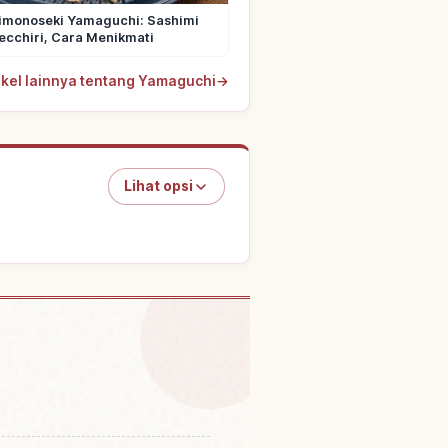
imonoseki Yamaguchi: Sashimi
ecchiri, Cara Menikmati
tikel lainnya tentang Yamaguchi
→
Lihat opsi
tivitas
↗