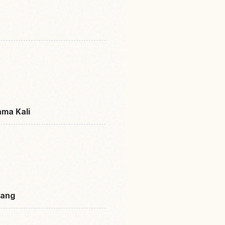
ama Kali
pang