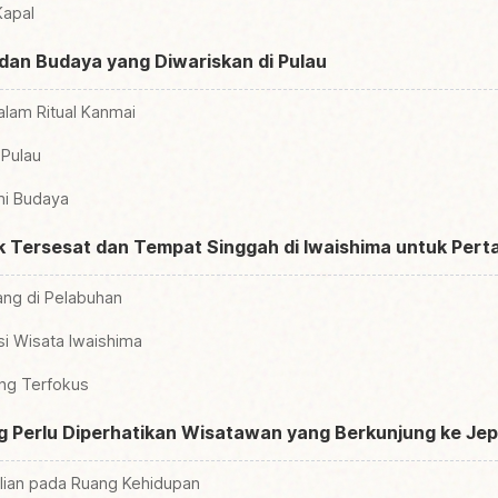
Kapal
an Budaya yang Diwariskan di Pulau
alam Ritual Kanmai
Pulau
mi Budaya
k Tersesat dan Tempat Singgah di Iwaishima untuk Pert
ang di Pelabuhan
i Wisata Iwaishima
ang Terfokus
ng Perlu Diperhatikan Wisatawan yang Berkunjung ke Je
ian pada Ruang Kehidupan