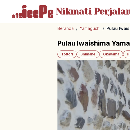
Nikmati Perjala
Beranda
/
Yamaguchi
/
Pulau Iwai
Pulau Iwaishima Yama
Tottori
Shimane
Okayama
H