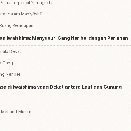
Pulau Terpencil Yamaguchi
atat dalam Man'yōshū
 Ruang Kehidupan
an Iwaishima: Menyusuri Gang Neribei dengan Perlahan
rlalu Dekat
a Gang
g Neribei
asa di Iwaishima yang Dekat antara Laut dan Gunung
h Menurut Musim