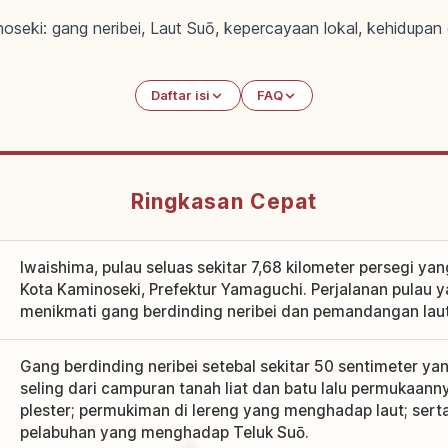
oseki: gang neribei, Laut Suō, kepercayaan lokal, kehidupan
Daftar isi
FAQ
Ringkasan Cepat
Iwaishima, pulau seluas sekitar 7,68 kilometer persegi yang
Kota Kaminoseki, Prefektur Yamaguchi. Perjalanan pulau 
menikmati gang berdinding neribei dan pemandangan laut 
Gang berdinding neribei setebal sekitar 50 sentimeter ya
seling dari campuran tanah liat dan batu lalu permukaan
plester; permukiman di lereng yang menghadap laut; ser
pelabuhan yang menghadap Teluk Suō.