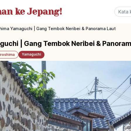
nan
ke Jepang!
shima Yamaguchi | Gang Tembok Neribei & Panorama Laut
guchi | Gang Tembok Neribei & Panoram
Yamaguchi
iroshima