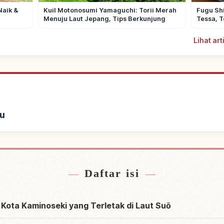
Naik &
Kuil Motonosumi Yamaguchi: Torii Merah
Fugu Sh
Menuju Laut Jepang, Tips Berkunjung
Tessa, T
Lihat ar
u
ginapan
Cari ak
↗
Daftar isi
u Kota Kaminoseki yang Terletak di Laut Suō