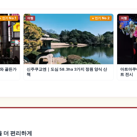
인기 No.1
여행
인기 No.2
여행
와 골든가
신주쿠교엔｜도심 58.3ha 3가지 정원 양식 산
아트아쿠
책
트 전시
행을 더 편리하게