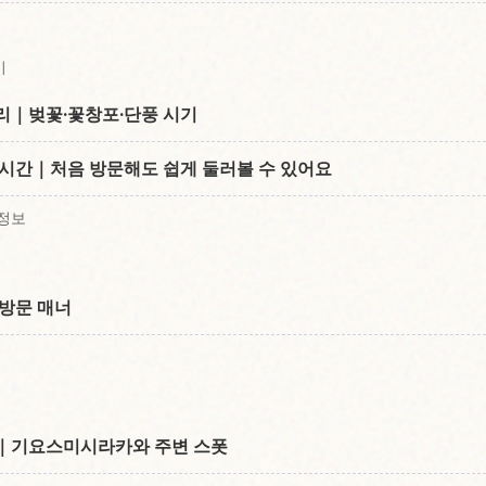
비
리｜벚꽃·꽃창포·단풍 시기
요시간｜처음 방문해도 쉽게 둘러볼 수 있어요
 정보
 방문 매너
지｜기요스미시라카와 주변 스폿