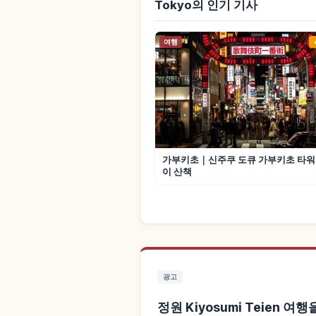
Tokyo의 인기 기사
여행
가부키초｜신주쿠 도큐 가부키초 타워
이 산책
광고
정원 Kiyosumi Teien 여