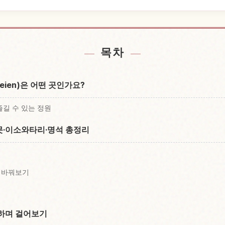
ien 근처 숙소 찾기
정원 Kiyosumi
↗
목차
Teien)은 어떤 곳인가요?
즐길 수 있는 정원
·이소와타리·명석 총정리
 바꿔보기
기
하며 걸어보기