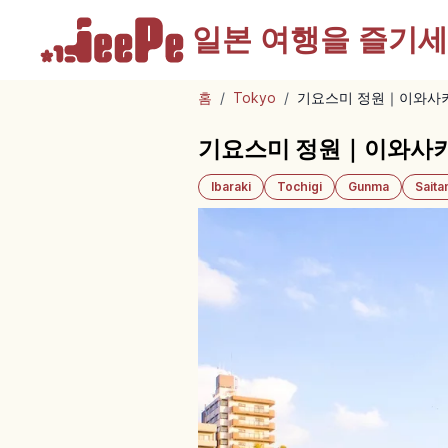
일본 여행을
즐기세
홈
/
Tokyo
/
기요스미 정원｜이와사키
기요스미 정원｜이와사키
Ibaraki
Tochigi
Gunma
Sait