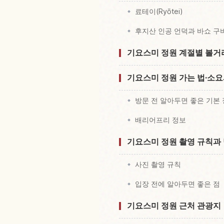
료테이(Ryōtei)
후지산 인공 언덕과 바쇼 구
기요스미 정원 계절별 볼거
기요스미 정원 가는 법·소
방문 전 알아두면 좋은 기본
배리어프리 정보
기요스미 정원 촬영 규칙과
사진 촬영 규칙
입장 전에 알아두면 좋은 점
기요스미 정원 근처 관광