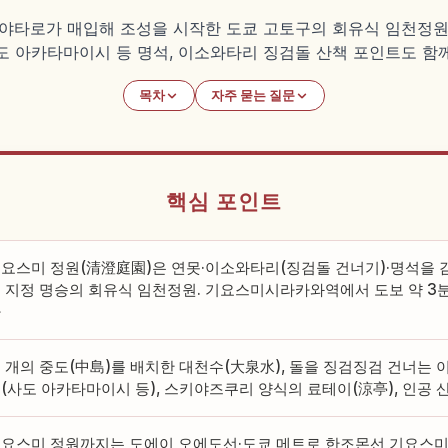
 야타로가 매입해 조성을 시작한 도쿄 고토구의 회유식 임천정원
도 아카타마이시 등 명석, 이소와타리 징검돌 산책 포인트도 함
목차
자주 묻는 질문
핵심 포인트
요스미 정원(清澄庭園)은 연못·이소와타리(징검돌 건너기)·명석을 
 지정 명승의 회유식 임천정원. 기요스미시라카와역에서 도보 약 3분
다
 개의 중도(中島)를 배치한 대천수(大泉水), 돌을 징검징검 건너는 
(사도 아카타마이시 등), 스키야즈쿠리 양식의 료테이(涼亭), 인공 산 
요스미 정원까지는 도에이 오에도선·도쿄 메트로 한조몬선 기요스미