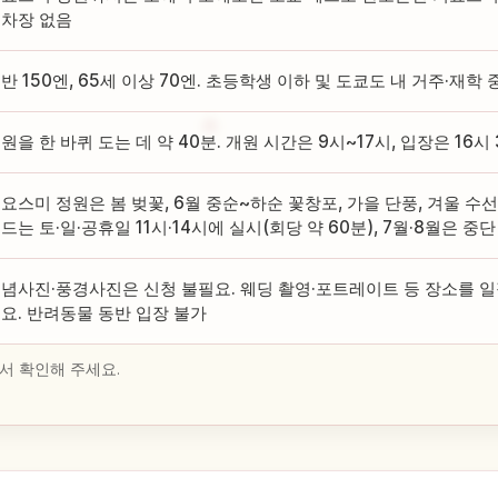
차장 없음
반 150엔, 65세 이상 70엔. 초등학생 이하 및 도쿄도 내 거주·재학
원을 한 바퀴 도는 데 약 40분. 개원 시간은 9시~17시, 입장은 16시
요스미 정원은 봄 벚꽃, 6월 중순~하순 꽃창포, 가을 단풍, 겨울 수
드는 토·일·공휴일 11시·14시에 실시(회당 약 60분), 7월·8월은 중단
념사진·풍경사진은 신청 불필요. 웨딩 촬영·포트레이트 등 장소를 일
요. 반려동물 동반 입장 불가
서 확인해 주세요.