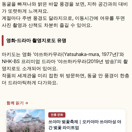
동굴을 빠져나와 밝은 바깥 풍경을 보면, 지하 공간과의 대비
가 또렷하게 느껴져요.
계절마다 주변 풍경도 달라지므로, 이동시간에 여유를 두면
사진 촬영과 산책도 차분히 즐길 수 있어요.
영화·드라마 촬영지로도 유명
마키도는 영화 ‘야쓰하카무라(Yatsuhaka-mura, 1977년)’와
NHK-BS 프리미엄 드라마 ‘야쓰하카무라(2019년 방송)’의 촬
영지로도 소개되어 있어요.
작품의 세계관을 미리 접한 뒤 방문하면, 동굴 안 풍경이 한층
더 드라마틱하게 다가와요.
함께 읽기 →
전통 문화
쓰야마 벚꽃축제｜오카야마 쓰야마성 야
간 벚꽃 라이트업