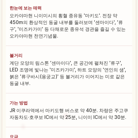
한눈에 보는 매력
오카야마현 니이미시의 횡혈 종유동 '마키도'. 전장 약
450m의 환상적인 동굴 내부를 둘러보며 '센마이다', '류
구', '미즈카가미' 등 다채로운 종유석 경관을 즐길 수 있는
오카야마현 천연기념물.
볼거리
계단 모양의 림스톤 '센마이다', 큰 공간에 펼쳐진 '류구',
LED 조명에 빛나는 '미즈카가미', 하트 모양의 '연인의 샘',
붉은 '류구바시(용궁교)' 등 볼거리가 이어지는 미로 같은
동굴 내부.
가는 방법
JR 이쿠라역에서 마키도행 버스로 약 40분. 차량은 주고쿠
자동차도·호쿠보 IC에서 약 25분, 니이미 IC에서 약 30분.
요금