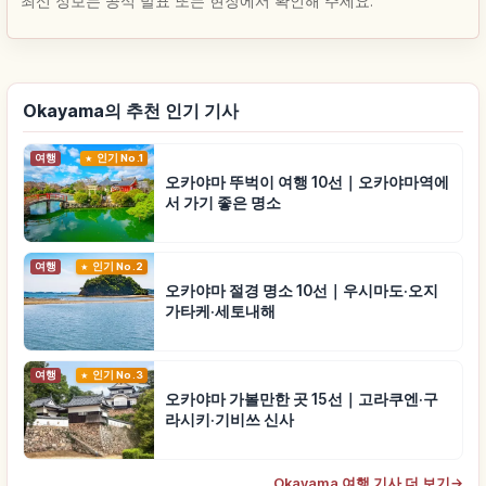
최신 정보는 공식 발표 또는 현장에서 확인해 주세요.
Okayama의 추천 인기 기사
여행
인기 No.1
오카야마 뚜벅이 여행 10선｜오카야마역에
서 가기 좋은 명소
여행
인기 No.2
오카야마 절경 명소 10선｜우시마도·오지
가타케·세토내해
여행
인기 No.3
오카야마 가볼만한 곳 15선｜고라쿠엔·구
라시키·기비쓰 신사
Okayama 여행 기사 더 보기
→