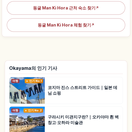
동굴 Man Ki Hora 근처 숙소 찾기
↗
동굴 Man Ki Hora 체험 찾기
↗
Okayama의 인기 기사
여행
인기 No.1
코지마 진스 스트리트 가이드｜일본 데
님 쇼핑
여행
인기 No.2
구라시키 미관지구란?｜오카야마 흰 벽
창고·오하라 미술관