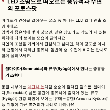
LED 조명으로 떠오르는 종유석과 수면
의 포토스팟
마키도의 인상을 결정짓는 요소 중 하나는 LED 컬러 연출 조
명이에요.
암벽과 종유석에 빛이 닿으면, 같은 장소라도 각도와 서 있는
위치에 따라 보이는 모습이 달라져요.
자연의 조형을 가까이서 관찰하고 싶다면, 색의 강도뿐 아니
라 천장에서 자라난 종유석, 암반의 층, 수면에 비치는 반사도
함께 살펴보세요.
센마이다(Senmaida)와 류구(Ryūgū)에서 만나는 종유동
의 조형미
동굴 내부에는
계단식 논
처럼 층층이 펼쳐진 림스톤 ‘센마이
다(Senmaida)’, 넓은 공간에 종유석이 줄지어 있는 ‘류구
(Ryūgū)’, 단층 라인이 보이는 ‘유메노큐덴(Yume no Kyūden)’
등 지형이 다른 볼거리가 차례로 나타나요.