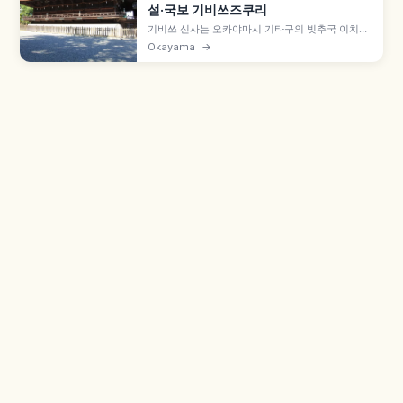
설·국보 기비쓰즈쿠리
기비쓰 신사는 오카야마시 기타구의 빗추국 이치노
미야로, '모모타로 전설'의 모델 기비쓰히코노미코
Okayama
→
토를 모십니다. 1425년 재건된 본전·배전은 독자적
'기비쓰즈쿠리' 양식의 국보, 약 360m 회랑(현 중
요문화재), 우라 전설의 오카마덴 나루카마 신지 등
을 함께 안내합니다.