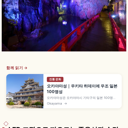
함께 읽기 →
전통 문화
오카야마성｜우키타 히데이에 우조 일본
100명성
오카야마성은 오카야마시 기타구의 일본 100명성
으로, 도요토미 오대로 우키타 히데이에가 1597년
Okayama
→
(게이초 2년) 천수 완성, 검은 옻칠 시타미이타 칠흑
외관 「우조」, 금박 기와 「긴우조」, 1945년 공습
소실, 1966년 재건, 2022년 11월 리뉴얼 등을 함께
안내합니다.