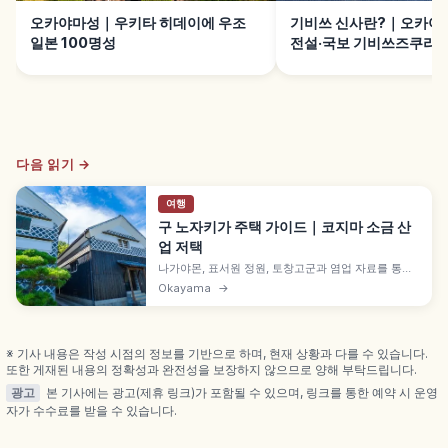
오카야마성｜우키타 히데이에 우조
기비쓰 신사란?｜오카야
일본 100명성
전설·국보 기비쓰즈쿠리
다음 읽기 →
여행
구 노자키가 주택 가이드｜코지마 소금 산
업 저택
나가야몬, 표서원 정원, 토창고군과 염업 자료를 통해
세토우치 소금 산업사를 살펴볼 수 있는 구 노자키가
Okayama
→
주택의 볼거리와 방문 포인트를 소개합니다.
※ 기사 내용은 작성 시점의 정보를 기반으로 하며, 현재 상황과 다를 수 있습니다.
또한 게재된 내용의 정확성과 완전성을 보장하지 않으므로 양해 부탁드립니다.
광고
본 기사에는 광고(제휴 링크)가 포함될 수 있으며, 링크를 통한 예약 시 운영
자가 수수료를 받을 수 있습니다.