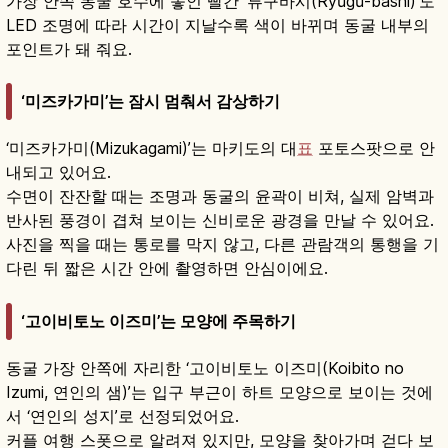
가장 안쪽 동굴 호수에 놓인 빨간 ‘류구바시(Ryūgū-bashi)’도
LED 조명에 따라 시간이 지날수록 색이 바뀌며 동굴 내부의
포인트가 돼 줘요.
‘미즈카가미’는 잠시 멈춰서 감상하기
‘미즈카가미(Mizukagami)’는 마키도의 대
표
포토스팟으로 안
내되고 있어요.
수면이 잔잔할 때는 조명과 동굴의 윤곽이 비쳐, 실제 암벽과
반사된 풍경이 겹쳐 보이는 신비로운 광경을 만날 수 있어요.
사진을 찍을 때는 통로를 막지 않고, 다른 관람객의 통행을 기
다린 뒤 짧은 시간 안에 촬영하면 안심이에요.
‘고이비토노 이즈미’는 모양에 주목하기
동굴 가장 안쪽에 자리한 ‘고이비토노 이즈미(Koibito no
Izumi, 연인의 샘)’는 입구 부근이 하트 모양으로 보이는 것에
서 ‘연인의 성지’로 선정되었어요.
커플 여행 스폿으로 알려져 있지만, 모양을 찾아가며 걷다 보