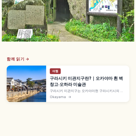
함께 읽기 →
여행
구라시키 미관지구란?｜오카야마 흰 벽
창고·오하라 미술관
구라시키 미관지구는 오카야마현 구라시키시의 에
도시대부터 이어진 흰 벽 창고와 마치야가 보존된
Okayama
→
거리로, 중요전통적건조물군 보존지구입니다.
1930년 실업가 오하라 마고사부로 설립 오하라 미
술관, 구라시키 가와후네 약 20분 뱃놀이, 메이지
시대 아이비 스퀘어 등을 함께 안내합니다.