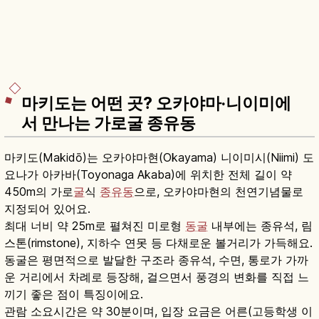
마키도는 어떤 곳? 오카야마·니이미에
서 만나는 가로굴 종유동
마키도(Makidō)는 오카야마현(Okayama) 니이미시(Niimi) 도
요나가 아카바(Toyonaga Akaba)에 위치한 전체 길이 약
450m의 가로
굴
식
종유동
으로, 오카야마현의 천연기념물로
지정되어 있어요.
최대 너비 약 25m로 펼쳐진 미로형
동굴
내부에는 종유석, 림
스톤(rimstone), 지하수 연못 등 다채로운 볼거리가 가득해요.
동굴은 평면적으로 발달한 구조라 종유석, 수면, 통로가 가까
운 거리에서 차례로 등장해, 걸으면서 풍경의 변화를 직접 느
끼기 좋은 점이 특징이에요.
관람 소요시간은 약 30분이며, 입장 요금은 어른(고등학생 이