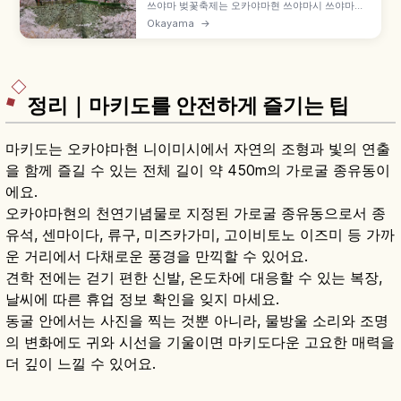
쓰야마 벚꽃축제는 오카야마현 쓰야마시 쓰야마성
(가쿠잔공원)에서 매년 봄 열리는 벚꽃 축제입니다.
Okayama
→
일본 100명성 쓰야마성 석벽과 약 1,000그루 소메
이요시노, 18:00~22:00 야간 벚꽃 라이트업, 복원
빗추야구라, 호르몬 우동 노점, JR 쓰야마역 도보
10분 등을 함께 안내합니다.
정리｜마키도를 안전하게 즐기는 팁
마키도는 오카야마현 니이미시에서 자연의 조형과 빛의 연출
을 함께 즐길 수 있는 전체 길이 약 450m의 가로굴 종유동이
에요.
오카야마현의 천연기념물로 지정된 가로굴 종유동으로서 종
유석, 센마이다, 류구, 미즈카가미, 고이비토노 이즈미 등 가까
운 거리에서 다채로운 풍경을 만끽할 수 있어요.
견학 전에는 걷기 편한 신발, 온도차에 대응할 수 있는 복장,
날씨에 따른 휴업 정보 확인을 잊지 마세요.
동굴 안에서는 사진을 찍는 것뿐 아니라, 물방울 소리와 조명
의 변화에도 귀와 시선을 기울이면 마키도다운 고요한 매력을
더 깊이 느낄 수 있어요.