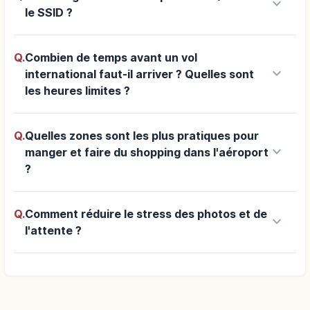
keyboard_arrow_down
le SSID ?
Q.
Combien de temps avant un vol
keyboard_arrow_down
international faut-il arriver ? Quelles sont
les heures limites ?
Q.
Quelles zones sont les plus pratiques pour
keyboard_arrow_down
manger et faire du shopping dans l'aéroport
?
Q.
Comment réduire le stress des photos et de
keyboard_arrow_down
l'attente ?