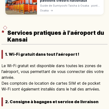
pavillons trésors nationaux
Guide de Sumiyoshi Taisha à Osaka : pont
Taiko, quatre pavillons Trésors nationaux et
Osaka
→
accès rapide depuis la gare Sumiyoshi
Taisha.
Services pratiques à l'aéroport du
Kansai
1. Wi-Fi gratuit dans tout l'aéroport !
Le Wi-Fi gratuit est disponible dans toutes les zones de
l'aéroport, vous permettant de vous connecter dès votre
arrivée.
Des comptoirs de location de cartes SIM et de pocket
Wi-Fi sont également installés dans le hall des arrivées.
2. Consigne à bagages et service de livraison