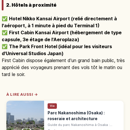
2. Hôtels à proximité
✅
Hotel Nikko Kansai Airport (relié directement à
l'aéroport, à 1 minute à pied du Terminal 1)
✅
First Cabin Kansai Airport (hébergement de type
capsule, 3e étage de l'Aeroplaza)
✅
The Park Front Hotel (idéal pour les visiteurs
d'Universal Studios Japan)
First Cabin dispose également d'un grand bain public, très
apprécié des voyageurs prenant des vols tôt le matin ou
tard le soir.
À LIRE AUSSI →
Vie
Parc Nakanoshima (Osaka) :
roseraie et architecture
Guide du parc Nakanoshima à Osaka :
roseraie, bâtiments historiques, quais entre