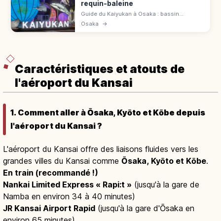
requin-baleine
Guide du Kaiyukan à Osaka : bassin
Pacifique, requin-baleine, 620 espèces et
Osaka
→
accès depuis Osakako sur la ligne Chūō
pour préparer la visite.
Caractéristiques et atouts de
l'aéroport du Kansai
1. Comment aller à Ōsaka, Kyōto et Kōbe depuis
l'aéroport du Kansai ?
L'aéroport du Kansai offre des liaisons fluides vers les
grandes villes du Kansai comme
Ōsaka, Kyōto et Kōbe
.
En train (recommandé !)
Nankai Limited Express « Rapi:t »
(jusqu'à la gare de
Namba en environ 34 à 40 minutes)
JR Kansai Airport Rapid
(jusqu'à la gare d'Ōsaka en
environ 65 minutes)