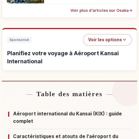
Voir plus d'articles sur Osaka
→
Voir les options
Sponsorisé
Planifiez votre voyage à Aéroport Kansai
International
Table des matières
Hébergements près de Aéroport Kansai
↗
International
Aéroport international du Kansai (KIX) : guide
Activités à Aéroport Kansai International
↗
complet
Caractéristiques et atouts de l'aéroport du