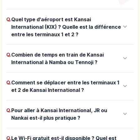
Q.
Quel type d'aéroport est Kansai
keyboard_arrow_down
International (KIX) ? Quelle est la différence
entre les terminaux 1 et 2 ?
Q.
Combien de temps en train de Kansai
keyboard_arrow_down
International à Namba ou Tennoji ?
Q.
Comment se déplacer entre les terminaux 1
keyboard_arrow_down
et 2 de Kansai International ?
Q.
Pour aller à Kansai International, JR ou
keyboard_arrow_down
Nankai est-il plus pratique ?
Q.
Le Wi-Fi gratuit est-il disponible ? Quel est