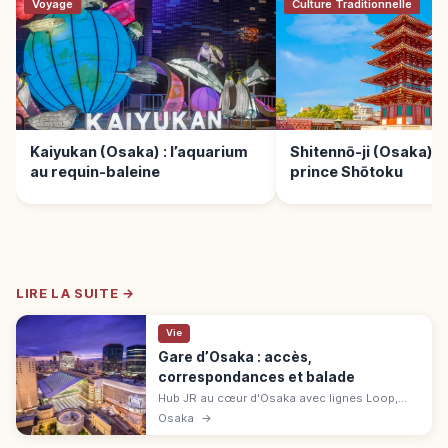
Voyage
Culture Traditionnelle
Kaiyukan (Osaka) : l’aquarium
Shitennō-ji (Osaka) :
au requin-baleine
prince Shōtoku
LIRE LA SUITE →
Vie
Gare d’Osaka : accès,
correspondances et balade
Hub JR au cœur d'Osaka avec lignes Loop,
Kyoto, Kobe et Kansai Airport, la gare d'Osaka
Osaka
→
donne sur Umeda et le complexe Osaka
Station City. Correspondances.