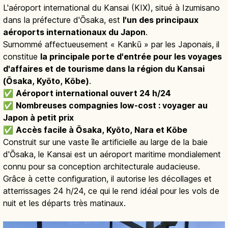
L'aéroport international du Kansai (KIX), situé à Izumisano
dans la préfecture d'Ōsaka, est
l'un des principaux
aéroports internationaux du Japon
.
Surnommé affectueusement « Kankū » par les Japonais, il
constitue
la principale porte d'entrée pour les voyages
d'affaires et de tourisme dans la région du Kansai
(Ōsaka, Kyōto, Kōbe)
.
✅
Aéroport international ouvert 24 h/24
✅
Nombreuses compagnies low-cost : voyager au
Japon à petit prix
✅
Accès facile à Ōsaka, Kyōto, Nara et Kōbe
Construit sur une vaste île artificielle au large de la baie
d'Ōsaka, le Kansai est un aéroport maritime mondialement
connu pour sa conception architecturale audacieuse.
Grâce à cette configuration, il autorise les décollages et
atterrissages 24 h/24, ce qui le rend idéal pour les vols de
nuit et les départs très matinaux.