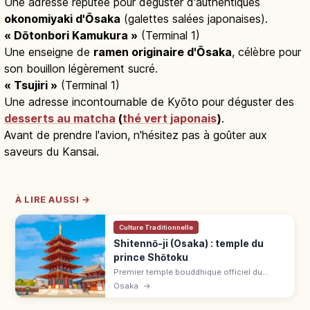
Une adresse réputée pour déguster d'authentiques
okonomiyaki d'Ōsaka
(galettes salées japonaises).
« Dōtonbori Kamukura »
(Terminal 1)
Une enseigne de
ramen originaire d'Ōsaka
, célèbre pour
son bouillon légèrement sucré.
« Tsujiri »
(Terminal 1)
Une adresse incontournable de Kyōto pour déguster des
desserts au matcha
(
thé vert japonais
)
.
Avant de prendre l'avion, n'hésitez pas à goûter aux
saveurs du Kansai.
À LIRE AUSSI →
Culture Traditionnelle
Shitennō-ji (Osaka) : temple du
prince Shōtoku
Premier temple bouddhique officiel du
Japon, fondé en 593 par le prince Shōtoku à
Osaka
→
Osaka. Pagode à 5 étages, complexe 500 ¥,
jardins 300 ¥. 5 min du métro.