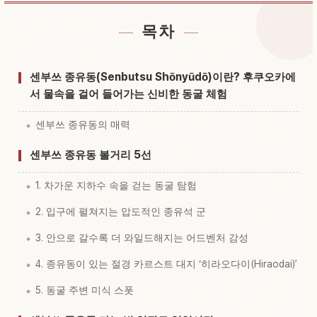
목차
석회동굴 Sen Hotoke Shounyuudou 근처 숙소 찾기
↗
석회동굴 Sen Hotoke Shounyuudou 체험 찾기
↗
센부쓰 종유동(Senbutsu Shōnyūdō)이란? 후쿠오카에
서 물속을 걸어 들어가는 신비한 동굴 체험
센부쓰 종유동의 매력
센부쓰 종유동 볼거리 5선
1. 차가운 지하수 속을 걷는 동굴 탐험
2. 입구에 펼쳐지는 압도적인 종유석 군
3. 안으로 갈수록 더 와일드해지는 어드벤처 감성
4. 종유동이 있는 절경 카르스트 대지 ‘히라오다이(Hiraodai)’
5. 동굴 주변 미식 스폿