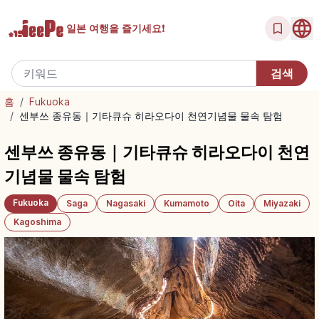
일본 여행을
즐기세요!
홈
/
Fukuoka
/
센부쓰 종유동｜기타큐슈 히라오다이 천연기념물 물속 탐험
센부쓰 종유동｜기타큐슈 히라오다이 천연
기념물 물속 탐험
Fukuoka
Saga
Nagasaki
Kumamoto
Oita
Miyazaki
Kagoshima