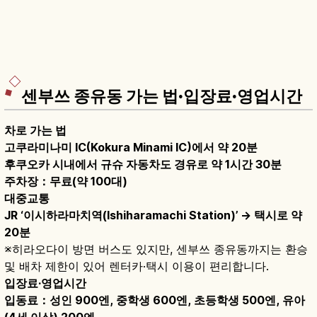
센부쓰 종유동 가는 법·입장료·영업시간
차로 가는 법
고쿠라미나미 IC(Kokura Minami IC)에서 약 20분
후쿠오카 시내에서 규슈 자동차도 경유로 약 1시간 30분
주차장：무료(약 100대)
대중교통
JR ‘이시하라마치역(Ishiharamachi Station)’ → 택시로 약
20분
※히라오다이 방면 버스도 있지만, 센부쓰 종유동까지는 환승
및 배차 제한이 있어 렌터카·택시 이용이 편리합니다.
입장료·영업시간
입동료：성인 900엔, 중학생 600엔, 초등학생 500엔, 유아
(4세 이상) 200엔