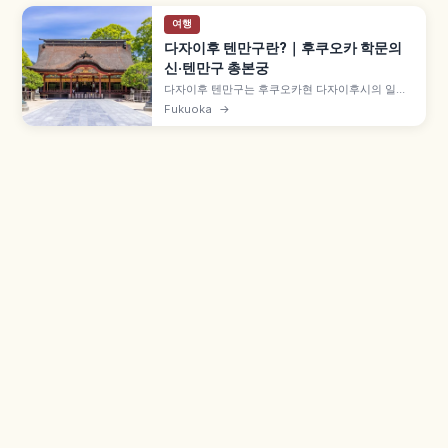
여행
다자이후 텐만구란?｜후쿠오카 학문의
신·텐만구 총본궁
다자이후 텐만구는 후쿠오카현 다자이후시의 일본
전국 텐만구 총본궁으로, 학문의 신 스가와라노 미
Fukuoka
→
치자네 공을 모십니다. 903년 미치자네 묘소가 시
작이며, 1591년 본전(중요문화재), 후지모토 소스케
설계 가리덴, 우메가에모치 명물, 후쿠오카 시내 전
철 30~40분 등을 함께 안내합니다.