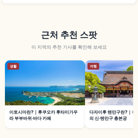
근처 추천 스팟
이 지역의 추천 기사를 확인해 보세요
생활
여행
이토시마란?｜후쿠오카 후타미가우
다자이후 텐만구란?｜후
라 부부바위·바다 카페
의 신·텐만구 총본궁