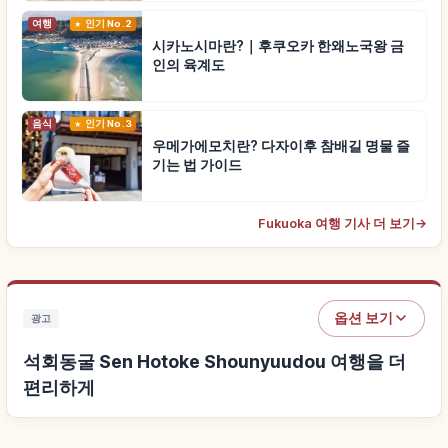
여행
인기 No.2
시카노시마란?｜후쿠오카 한왜노국왕 금
인의 육계도
음식
인기 No.3
우메가에모치란? 다자이후 참배길 명물 즐
기는 법 가이드
Fukuoka 여행 기사 더 보기
→
옵션 보기
광고
석회동굴 Sen Hotoke Shounyuudou 여행을 더
편리하게