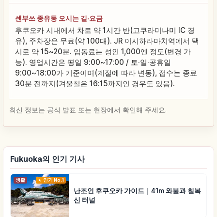
센부쓰 종유동 오시는 길·요금
후쿠오카 시내에서 차로 약 1시간 반(고쿠라미나미 IC 경
유), 주차장은 무료(약 100대). JR 이시하라마치역에서 택
시로 약 15~20분. 입동료는 성인 1,000엔 정도(변경 가
능). 영업시간은 평일 9:00~17:00 / 토·일·공휴일
9:00~18:00가 기준이며(계절에 따라 변동), 접수는 종료
30분 전까지(겨울철은 16:15까지인 경우도 있음).
최신 정보는 공식 발표 또는 현장에서 확인해 주세요.
Fukuoka의 인기 기사
생활
인기 No.1
난조인 후쿠오카 가이드｜41m 와불과 칠복
신 터널