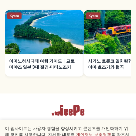
Kyoto
Kyoto
아마노하시다테 여행 가이드｜교토
사가노 토롯코 열차란?｜
미야즈 일본 3대 절경·마타노조키
야마 호즈가와 협곡
이용약관
개인정보 보호정책
쿠키 설정
이 웹사이트는 사용자 경험을 향상시키고 콘텐츠를 개인화하기 위
해 쿠키를 사용합니다. 자세한 내용은
개인정보 보호정책
을 참조하
근처 스팟