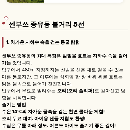
당일치기 여행지입니다. 후타미가우라 '부부바위(메
오토이와)'와 흰 도리이의 선셋 명소, 국가 천연기념
물 게야노오토 해식동(높이 64m·깊이 90m), 굴구
이 카키고야 등을 함께 안내합니다.
센부쓰 종유동 볼거리 5선
1. 차가운 지하수 속을 걷는 동굴 탐험
센부쓰 종유동의 최대 특징
은
발밑을 흐르는 지하수 속을 걸어
가는 것
입니다.
입구에서 480m 지점까지는 신발을 신은 채로 걸을 수 있는
마른 통로지만, 그 이후에는 석회암 한 장 바위 위를 흐르는
맑은 물속으로 들어가 전진합니다.
입구에서 무료로 빌려주는
조리(조리 슬리퍼)
로 갈아신고 탐
험을 시작합니다.
즐기는 방법
수온 14℃의 차가운 물속을 걷는 천연 쿨다운 체험!
조리 무료 대여. 아이용 샌들 지참도 환영!
수심은 무릎 아래 정도. 어른도 아이도 즐기기 좋은 깊이!