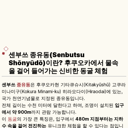
센부쓰 종유동(Senbutsu
Shōnyūdō)이란? 후쿠오카에서 물속
을 걸어 들어가는 신비한 동굴 체험
센부쓰
종유동
은 후쿠오카현 기타큐슈시(Kitakyūshū) 고쿠라
미나미구(Kokura Minami-ku) 히라오다이(Hiraodai)에 있는,
국가 천연기념물로 지정된 종유동입니다.
전체 길이는 수천 미터에 달한다고 하며, 조명이 설치된
입구
에서 약 900m
까지 관람 가능합니다.
이
동굴
의 가장 큰 특징은, 입구에서
480m 지점부터는 지하
수 속을 걸어 전진하는
유니크한 체험을 할 수 있다는 점입니