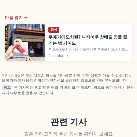
다음 읽기 →
음식
우메가에모치란? 다자이후 참배길 명물 즐
기는 법 가이드
우메가에모치는 다자이후텐만구 몬젠마치에서 사랑받
는 명물 구운 떡으로, 찹쌀·멥쌀 반죽에 쓰부앙을 넣고
Fukuoka
→
매화 각인 철판에 구워냅니다. 참배길에 30곳 이상 가
게가 모여 있으며, 스가와라노 미치자네와 조묘니 노
파의 유래 전설을 이해하는 데 도움이 됩니다.
※ 기사 내용은 작성 시점의 정보를 기반으로 하며, 현재 상황과 다를 수 있습니다.
또한 게재된 내용의 정확성과 완전성을 보장하지 않으므로 양해 부탁드립니다.
광고
본 기사에는 광고(제휴 링크)가 포함될 수 있으며, 링크를 통한 예약 시 운영
자가 수수료를 받을 수 있습니다.
관련 기사
같은 카테고리의 추천 기사를 확인해 보세요