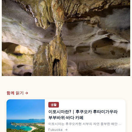
함께 읽기 →
생활
이토시마란?｜후쿠오카 후타미가우라
부부바위·바다 카페
이토시마는 후쿠오카현 서부의 자연 풍부한 해안 지
역으로, 후쿠오카 시내에서 차로 약 30분 거리 인기
Fukuoka
→