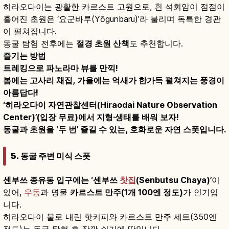
히라오다이는 광활한 카르스트 고원으로, 흰 석회암이 점점이
흩어진 초원은 ‘요군바루(Yōgunbaru)’라 불리며 독특한 경관
이 펼쳐집니다.
동굴 탐험 전후에는
절경 초원 산책
도 추천합니다.
즐기는 방법
트레킹으로 파노라마 뷰를 만끽!
봄에는 고사리 채집, 가을에는 억새가 한가득 펼쳐지는 풍경이
아름답다!
‘히라오다이 자연관찰센터(Hiraodai Nature Observation
Center)’(입장 무료)에서 지형·생태를 배워 보자!
동굴과 초원을 ‘두 번’ 즐길 수 있는, 호화로운 자연 스폿입니다.
5. 동굴 주변 미식 스폿
센부쓰 종유동 입구에는 ‘센부쓰
찻집
(Senbutsu Chaya)’
이
있어,
우동
과 명물
카르스트 만주(1개 100엔 정도)
가 인기입
니다.
히라오다이 물로 내린 핫커피와 카르스트 만주 세트(350엔