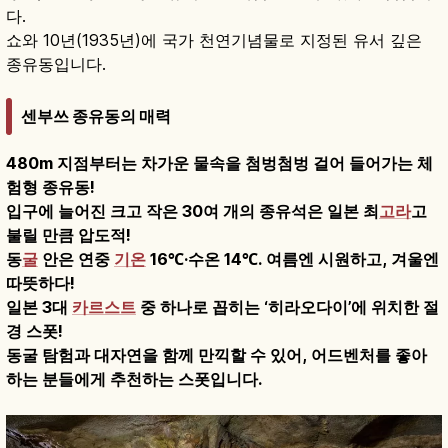
다.
쇼와 10년(1935년)에 국가 천연기념물로 지정된 유서 깊은
종유동입니다.
센부쓰 종유동의 매력
480m 지점부터는 차가운 물속을 첨벙첨벙 걸어 들어가는 체
험형 종유동!
입구에 늘어진 크고 작은 30여 개의 종유석은 일본 최
고라
고
불릴 만큼 압도적!
동
굴
안은 연중
기온
16℃·수온 14℃. 여름엔 시원하고, 겨울엔
따뜻하다!
일본 3대
카르스트
중 하나로 꼽히는 ‘히라오다이’에 위치한 절
경 스폿!
동굴 탐험과 대자연을 함께 만끽할 수 있어, 어드벤처를 좋아
하는 분들에게 추천하는 스폿입니다.