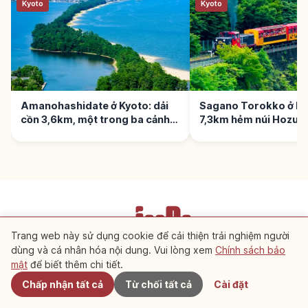
Kyoto
Kyoto
Amanohashidate ở Kyoto: dải
Sagano Torokko ở Ky
cồn 3,6km, một trong ba cảnh
7,3km hẻm núi Hozu-
Nhật
Trang web này sử dụng cookie để cải thiện trải nghiệm người
dùng và cá nhân hóa nội dung. Vui lòng xem
Chính sách bảo
Gần đây
Điều khoản dịch vụ
Chính sách bảo mật
Cài đặt cookie
mật
để biết thêm chi tiết.
Chấp nhận tất cả
Từ chối tất cả
Cài đặt
Copyright © 2026 JeePe Inc. All rights reserved.