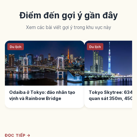
Điểm đến gợi ý gần đây
Xem các bài viết gợi ý trong khu vực này
Du lịch
Du lịch
Odaiba ở Tokyo: đảo nhân tạo
Tokyo Skytree: 634m 
vịnh và Rainbow Bridge
quan sát 350m, 450
ĐỌC TIẾP →