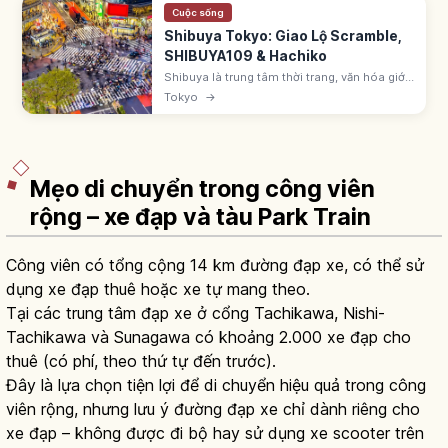
Cuộc sống
Shibuya Tokyo: Giao Lộ Scramble,
SHIBUYA109 & Hachiko
Shibuya là trung tâm thời trang, văn hóa giới
trẻ Tokyo với giao lộ Scramble, tượng
Tokyo
→
Hachiko, SHIBUYA109 và Shibuya Scramble
Square. Đi JR Yamanote ga Shibuya.
Mẹo di chuyển trong công viên
rộng – xe đạp và tàu Park Train
Công viên có tổng cộng 14 km đường đạp xe, có thể sử
dụng xe đạp thuê hoặc xe tự mang theo.
Tại các trung tâm đạp xe ở cổng Tachikawa, Nishi-
Tachikawa và Sunagawa có khoảng 2.000 xe đạp cho
thuê (có phí, theo thứ tự đến trước).
Đây là lựa chọn tiện lợi để di chuyển hiệu quả trong công
viên rộng, nhưng lưu ý đường đạp xe chỉ dành riêng cho
xe đạp – không được đi bộ hay sử dụng xe scooter trên