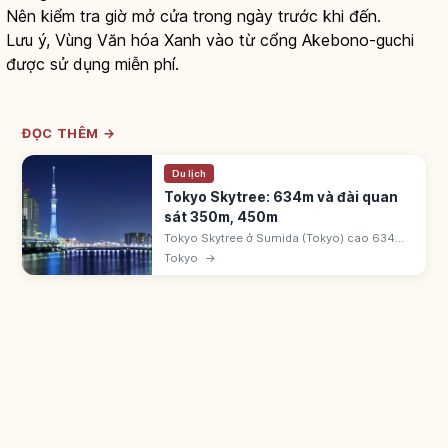
Nên kiểm tra giờ mở cửa trong ngày trước khi đến.
Lưu ý, Vùng Văn hóa Xanh vào từ cổng Akebono-guchi
được sử dụng miễn phí.
ĐỌC THÊM →
Du lịch
Tokyo Skytree: 634m và đài quan
sát 350m, 450m
Tokyo Skytree ở Sumida (Tokyo) cao 634m,
khai trương 2012. Tembo Deck 350m và
Tokyo
→
Tembo Galleria 450m. Sorakara Point
~451,2m. Tokyo Solamachi >300 cửa hàng.