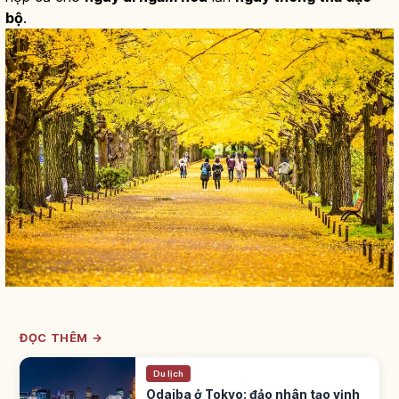
bộ
.
ĐỌC THÊM →
Du lịch
Odaiba ở Tokyo: đảo nhân tạo vịnh