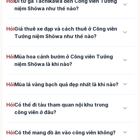
Hỏi
Đi từ ga Tachikawa đến Công viên Tưởng
keyboard_arrow_down
niệm Shōwa như thế nào?
Hỏi
Giá thuê xe đạp và cách thuê ở Công viên
keyboard_arrow_down
Tưởng niệm Shōwa như thế nào?
Hỏi
Mùa hoa cánh bướm ở Công viên Tưởng
keyboard_arrow_down
niệm Shōwa là khi nào?
keyboard_arrow_down
Hỏi
Mùa lá vàng bạch quả đẹp nhất là khi nào?
Hỏi
Có thể đi tàu tham quan nội khu trong
keyboard_arrow_down
công viên ở đâu?
keyboard_arrow_down
Hỏi
Có thể mang đồ ăn vào công viên không?