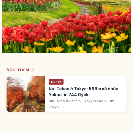
ĐỌC THÊM →
Du lịch
Núi Takao ở Tokyo: 599m và chùa
Yakuo-in 744 Gyoki
Núi Takao ở Hachioji (Tokyo) cao 599m,
Michelin 3 sao, ~3 triệu khách/năm. Chùa
Tokyo
→
Yakuo-in Shingon Chisan do Gyoki Bosatsu
khai sơn 744. Cáp treo ~1.020m.