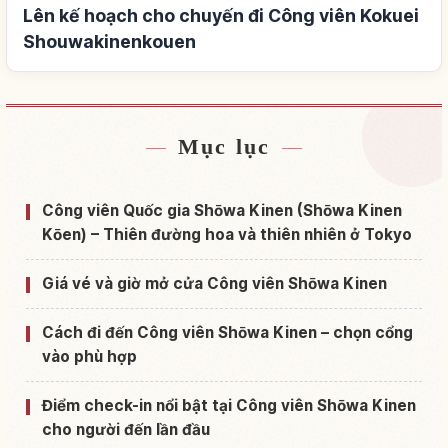
Lên kế hoạch cho chuyến đi Công viên Kokuei
Shouwakinenkouen
Mục lục
Tìm chỗ ở gần Công viên Kokuei
↗
Shouwakinenkouen
Công viên Quốc gia Shōwa Kinen (Shōwa Kinen
Tìm trải nghiệm tại Công viên Kokuei
Kōen) – Thiên đường hoa và thiên nhiên ở Tokyo
↗
Shouwakinenkouen
Giá vé và giờ mở cửa Công viên Shōwa Kinen
Cách đi đến Công viên Shōwa Kinen – chọn cổng
vào phù hợp
Điểm check-in nổi bật tại Công viên Shōwa Kinen
cho người đến lần đầu