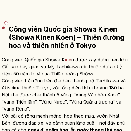
Công viên Quốc gia Shōwa Kinen
(Shōwa Kinen Kōen) – Thiên đường
hoa và thiên nhiên ở Tokyo
Công viên Quốc gia Shōwa K
ine
n được xây dựng trên khu
đất sân bay quân sự Mỹ Tachikawa cũ, thuộc dự án kỷ
niệm 50 năm trị vì của Thiên hoàng Shōwa.
Công viên trải rộng trên địa bàn thành phố Tachikawa và
Akishima thuộc Tokyo, với tổng diện tích khoảng 180 ha.
Nội khu được chia thành 5 vùng: "Vùng Văn hóa Xanh",
"Vùng Triển lãm", "Vùng Nước", "Vùng Quảng trường" và
"Vùng Rừng".
Với bãi cỏ rộng mênh mông, hoa theo mùa, vườn Nhật
Bản, đường đạp xe, và cảnh quan làng quê – nơi đây phù
hợp cả cho
ngày đi ngắm hoa
lẫn
ngày thong thả dạo