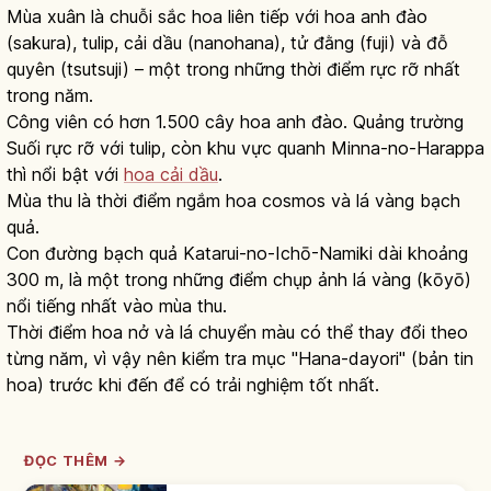
Mùa xuân là chuỗi sắc hoa liên tiếp với hoa anh đào
(sakura), tulip, cải dầu (nanohana), tử đằng (fuji) và đỗ
quyên (tsutsuji) – một trong những thời điểm rực rỡ nhất
trong năm.
Công viên có hơn 1.500 cây hoa anh đào. Quảng trường
Suối rực rỡ với tulip, còn khu vực quanh Minna-no-Harappa
thì nổi bật với
hoa cải dầu
.
Mùa thu là thời điểm ngắm hoa cosmos và lá vàng bạch
quả.
Con đường bạch quả Katarui-no-Ichō-Namiki dài khoảng
300 m, là một trong những điểm chụp ảnh lá vàng (kōyō)
nổi tiếng nhất vào mùa thu.
Thời điểm hoa nở và lá chuyển màu có thể thay đổi theo
từng năm, vì vậy nên kiểm tra mục "Hana-dayori" (bản tin
hoa) trước khi đến để có trải nghiệm tốt nhất.
ĐỌC THÊM →