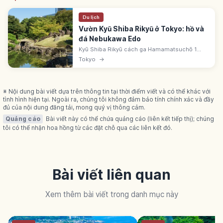
Du lịch
Vườn Kyū Shiba Rikyū ở Tokyo: hồ và
đá Nebukawa Edo
Kyū Shiba Rikyū cách ga Hamamatsuchō 1
phút, vườn daimyō Edo của Ōkubo Tadatomo
Tokyo
→
1678. Hồ thủy triều, đá Nebukawa từ Odawara,
đê Seiko-no-Tsutsumi như Tây Hồ.
※ Nội dung bài viết dựa trên thông tin tại thời điểm viết và có thể khác với
tình hình hiện tại. Ngoài ra, chúng tôi không đảm bảo tính chính xác và đầy
đủ của nội dung đăng tải, mong quý vị thông cảm.
Quảng cáo
Bài viết này có thể chứa quảng cáo (liên kết tiếp thị); chúng
tôi có thể nhận hoa hồng từ các đặt chỗ qua các liên kết đó.
Bài viết liên quan
Xem thêm bài viết trong danh mục này