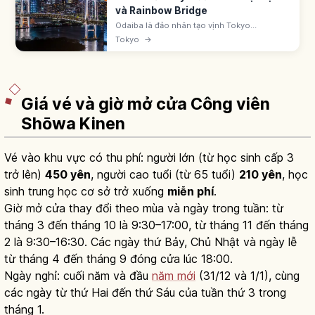
và Rainbow Bridge
Odaiba là đảo nhân tạo vịnh Tokyo
(Minato/Koto), nổi tiếng Rainbow Bridge và
Tokyo
→
DiverCity Tokyo Plaza có Unicorn Gundam.
Rainbow Promenade 1,7km. Bãi cát 800m.
Giá vé và giờ mở cửa Công viên
Shōwa Kinen
Vé vào khu vực có thu phí: người lớn (từ học sinh cấp 3
trở lên)
450 yên
, người cao tuổi (từ 65 tuổi)
210 yên
, học
sinh trung học cơ sở trở xuống
miễn phí
.
Giờ mở cửa thay đổi theo mùa và ngày trong tuần: từ
tháng 3 đến tháng 10 là 9:30–17:00, từ tháng 11 đến tháng
2 là 9:30–16:30. Các ngày thứ Bảy, Chủ Nhật và ngày lễ
từ tháng 4 đến tháng 9 đóng cửa lúc 18:00.
Ngày nghỉ: cuối năm và đầu
năm mới
(31/12 và 1/1), cùng
các ngày từ thứ Hai đến thứ Sáu của tuần thứ 3 trong
tháng 1.