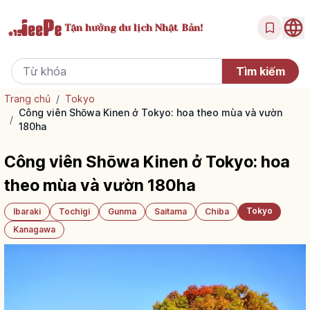
Tận hưởng
du lịch Nhật Bản!
Trang chủ
/
Tokyo
Công viên Shōwa Kinen ở Tokyo: hoa theo mùa và vườn
/
180ha
Công viên Shōwa Kinen ở Tokyo: hoa
theo mùa và vườn 180ha
Tokyo
Ibaraki
Tochigi
Gunma
Saitama
Chiba
Kanagawa