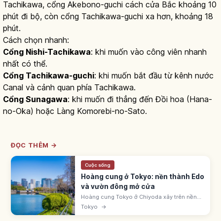
Tachikawa, cổng Akebono-guchi cách cửa Bắc khoảng 10
phút đi bộ, còn cổng Tachikawa-guchi xa hơn, khoảng 18
phút.
Cách chọn nhanh:
Cổng Nishi-Tachikawa
: khi muốn vào công viên nhanh
nhất có thể.
Cổng Tachikawa-guchi
: khi muốn bắt đầu từ kênh nước
Canal và cảnh quan phía Tachikawa.
Cổng Sunagawa
: khi muốn đi thẳng đến Đồi hoa (Hana-
no-Oka) hoặc Làng Komorebi-no-Sato.
ĐỌC THÊM →
Cuộc sống
Hoàng cung ở Tokyo: nền thành Edo
và vườn đông mở cửa
Hoàng cung Tokyo ở Chiyoda xây trên nền
thành Edo. Nơi ở Thiên hoàng từ 1869 (Minh
Tokyo
→
Trị 2). Vườn Đông ~21ha mở miễn phí từ
1968. Cách ga Tokyo đi bộ ~15 phút.