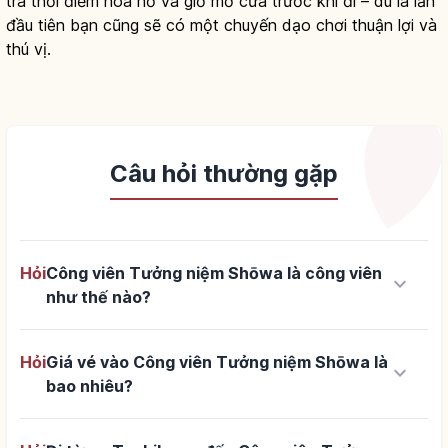
tra thời điểm hoa nở và giờ mở cửa trước khi đi – dù là lần
đầu tiên bạn cũng sẽ có một chuyến dạo chơi thuận lợi và
thú vị.
Câu hỏi thường gặp
Hỏi
Công viên Tưởng niệm Shōwa là công viên
keyboard_arrow_down
như thế nào?
Hỏi
Giá vé vào Công viên Tưởng niệm Shōwa là
keyboard_arrow_down
bao nhiêu?