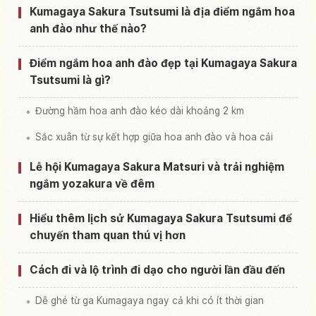
Tìm trải nghiệm tại Kumagaya Sakurazutsumi
↗
Kumagaya Sakura Tsutsumi là địa điểm ngắm hoa
anh đào như thế nào?
Điểm ngắm hoa anh đào đẹp tại Kumagaya Sakura
Tsutsumi là gì?
Đường hầm hoa anh đào kéo dài khoảng 2 km
Sắc xuân từ sự kết hợp giữa hoa anh đào và hoa cải
Lễ hội Kumagaya Sakura Matsuri và trải nghiệm
ngắm yozakura về đêm
Hiểu thêm lịch sử Kumagaya Sakura Tsutsumi để
chuyến tham quan thú vị hơn
Cách đi và lộ trình đi dạo cho người lần đầu đến
Dễ ghé từ ga Kumagaya ngay cả khi có ít thời gian