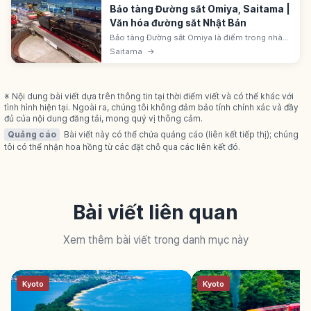
Bảo tàng Đường sắt Omiya, Saitama |
Văn hóa đường sắt Nhật Bản
Bảo tàng Đường sắt Omiya là điểm trong nhà
với toa tàu thật, mô hình và trưng bày lịch sử.
Saitama
→
Hướng dẫn kiểm tra vé, trải nghiệm và quy tắc
chụp ảnh.
※ Nội dung bài viết dựa trên thông tin tại thời điểm viết và có thể khác với
tình hình hiện tại. Ngoài ra, chúng tôi không đảm bảo tính chính xác và đầy
đủ của nội dung đăng tải, mong quý vị thông cảm.
Quảng cáo
Bài viết này có thể chứa quảng cáo (liên kết tiếp thị); chúng
tôi có thể nhận hoa hồng từ các đặt chỗ qua các liên kết đó.
Bài viết liên quan
Xem thêm bài viết trong danh mục này
Kyoto
Kyoto