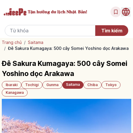
Tận hưởng
du lịch Nhật Bản!
Trang chủ
/
Saitama
/
Đê Sakura Kumagaya: 500 cây Somei Yoshino dọc Arakawa
Đê Sakura Kumagaya: 500 cây Somei
Yoshino dọc Arakawa
Saitama
Ibaraki
Tochigi
Gunma
Chiba
Tokyo
Kanagawa