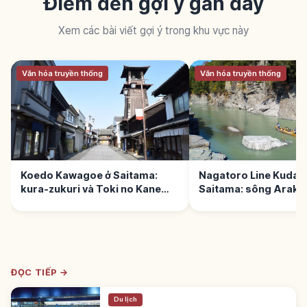
Điểm đến gợi ý gần đây
Xem các bài viết gợi ý trong khu vực này
Văn hóa truyền thống
Văn hóa truyền thống
Koedo Kawagoe ở Saitama:
Nagatoro Line Kudari
kura-zukuri và Toki no Kane
Saitama: sông Araka
16m
Iwadatami
ĐỌC TIẾP →
Du lịch