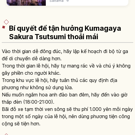
Saitama
→
tự nhiên ~8m×30m, cột nhân tạo
~50m×25m. Đẹp nhất giữa tháng 1-giữa
tháng 2; có chiếu sáng đêm.
Bí quyết để tận hưởng Kumagaya
Sakura Tsutsumi thoải mái
Vào thời gian dễ đông đúc, hãy lập kế hoạch đi bộ từ ga
để di chuyển dễ dàng hơn.
Trong thời gian lễ hội, hãy tự mang rác về và chú ý không
gây phiền cho người khác.
Trong khu vực lễ hội, hãy tuân thủ các quy định địa
phương như không sử dụng lửa.
Nếu muốn ngắm hoa anh đào ban đêm, hãy đến vào giờ
thắp đèn (18:00-21:00).
Bãi đỗ xe tạm thời ven sông sẽ thu phí 1.000 yên mỗi ngày
trong một số ngày của lễ hội, nên dùng phương tiện công
cộng sẽ tiện hơn.