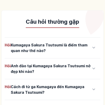
Câu hỏi thường gặp
Hỏi
Kumagaya Sakura Tsutsumi là điểm tham
keyboard_arrow_down
quan như thế nào?
Hỏi
Anh đào tại Kumagaya Sakura Tsutsumi nở
keyboard_arrow_down
đẹp khi nào?
Hỏi
Cách đi từ ga Kumagaya đến Kumagaya
keyboard_arrow_down
Sakura Tsutsumi?