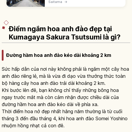
zukuri từ Edo-Meiji. Khu bảo tồn 1999. Phố
Saitama
→
Kura-zukuri ~400m. Toki no Kane xây 1627-
34, thế hệ 4 cao ~16m.
Điểm ngắm hoa anh đào đẹp tại
Kumagaya Sakura Tsutsumi là gì?
Đường hầm hoa anh đào kéo dài khoảng 2 km
Sức hấp dẫn của nơi này không phải là ngắm một cây hoa
anh đào riêng lẻ, mà là vừa đi dạo vừa thưởng thức toàn
bộ hàng cây hoa anh đào trải dài khoảng 2 km.
Khi bước lên đê, bạn không chỉ thấy những bông hoa
ngay trước mắt mà còn cảm nhận được chiều dài của
đường hầm hoa anh đào kéo dài về phía xa.
Thời điểm hoa nở đẹp nhất hằng năm thường là từ cuối
tháng 3 đến đầu tháng 4, khi hoa anh đào Somei Yoshino
nhuộm hồng nhạt cả con đê.