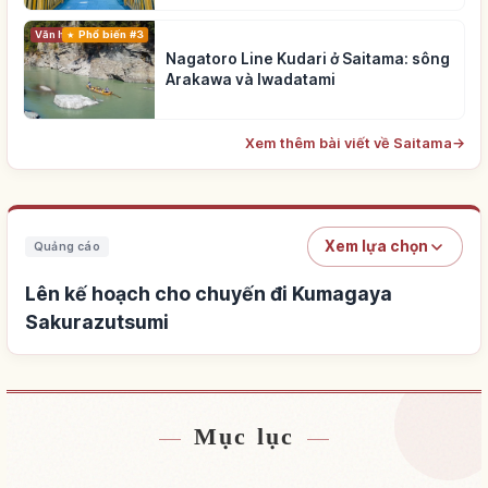
Phổ biến #3
Văn hóa truyền thống
Nagatoro Line Kudari ở Saitama: sông
Arakawa và Iwadatami
Xem thêm bài viết về Saitama
→
Xem lựa chọn
Quảng cáo
Lên kế hoạch cho chuyến đi Kumagaya
Sakurazutsumi
Mục lục
Tìm chỗ ở gần Kumagaya Sakurazutsumi
↗