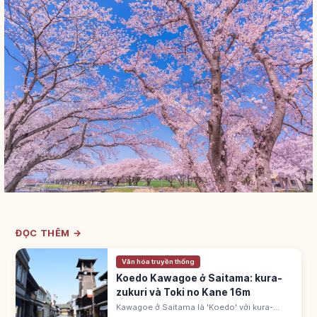
ĐỌC THÊM →
Văn hóa truyền thống
Koedo Kawagoe ở Saitama: kura-
zukuri và Toki no Kane 16m
Kawagoe ở Saitama là 'Koedo' với kura-