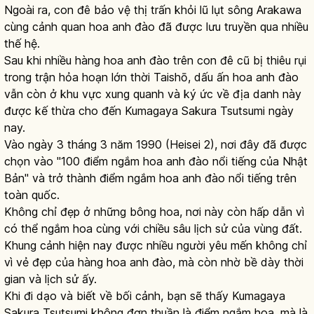
Ngoài ra, con đê bảo vệ thị trấn khỏi lũ lụt sông Arakawa
cùng cảnh quan hoa anh đào đã được lưu truyền qua nhiều
thế hệ.
Sau khi nhiều hàng hoa anh đào trên con đê cũ bị thiêu rụi
trong trận hỏa hoạn lớn thời Taishō, dấu ấn hoa anh đào
vẫn còn ở khu vực xung quanh và ký ức về địa danh này
được kế thừa cho đến Kumagaya Sakura Tsutsumi ngày
nay.
Vào ngày 3 tháng 3 năm 1990 (Heisei 2), nơi đây đã được
chọn vào "100 điểm ngắm hoa anh đào nổi tiếng của Nhật
Bản" và trở thành điểm ngắm hoa anh đào nổi tiếng trên
toàn quốc.
Không chỉ đẹp ở những bông hoa, nơi này còn hấp dẫn vì
có thể ngắm hoa cùng với chiều sâu lịch sử của vùng đất.
Khung cảnh hiện nay được nhiều người yêu mến không chỉ
vì vẻ đẹp của hàng hoa anh đào, mà còn nhờ bề dày thời
gian và lịch sử ấy.
Khi đi dạo và biết về bối cảnh, bạn sẽ thấy Kumagaya
Sakura Tsutsumi không đơn thuần là điểm ngắm hoa, mà là