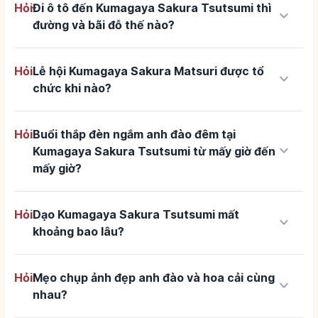
Hỏi
Đi ô tô đến Kumagaya Sakura Tsutsumi thì
keyboard_arrow_down
đường và bãi đỗ thế nào?
Hỏi
Lễ hội Kumagaya Sakura Matsuri được tổ
keyboard_arrow_down
chức khi nào?
Hỏi
Buổi thắp đèn ngắm anh đào đêm tại
keyboard_arrow_down
Kumagaya Sakura Tsutsumi từ mấy giờ đến
mấy giờ?
Hỏi
Dạo Kumagaya Sakura Tsutsumi mất
keyboard_arrow_down
khoảng bao lâu?
Hỏi
Mẹo chụp ảnh đẹp anh đào và hoa cải cùng
keyboard_arrow_down
nhau?