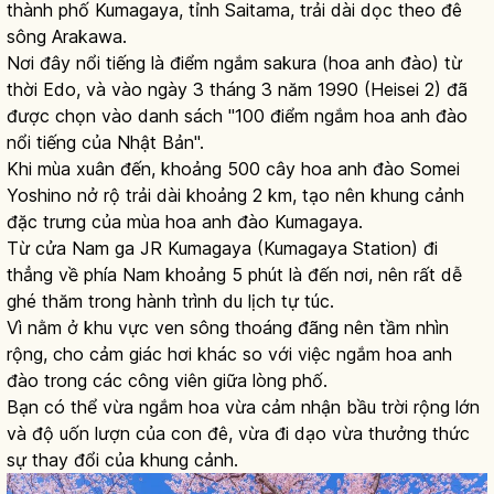
thành phố Kumagaya, tỉnh Saitama, trải dài dọc theo đê
sông Arakawa.
Nơi đây nổi tiếng là điểm ngắm sakura (hoa anh đào) từ
thời Edo, và vào ngày 3 tháng 3 năm 1990 (Heisei 2) đã
được chọn vào danh sách "100 điểm ngắm hoa anh đào
nổi tiếng của Nhật Bản".
Khi mùa xuân đến, khoảng 500 cây hoa anh đào Somei
Yoshino nở rộ trải dài khoảng 2 km, tạo nên khung cảnh
đặc trưng của mùa hoa anh đào Kumagaya.
Từ cửa Nam ga JR Kumagaya (Kumagaya Station) đi
thẳng về phía Nam khoảng 5 phút là đến nơi, nên rất dễ
ghé thăm trong hành trình du lịch tự túc.
Vì nằm ở khu vực ven sông thoáng đãng nên tầm nhìn
rộng, cho cảm giác hơi khác so với việc ngắm hoa anh
đào trong các công viên giữa lòng phố.
Bạn có thể vừa ngắm hoa vừa cảm nhận bầu trời rộng lớn
và độ uốn lượn của con đê, vừa đi dạo vừa thưởng thức
sự thay đổi của khung cảnh.