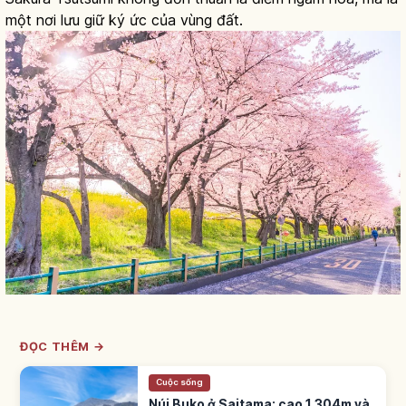
một nơi lưu giữ ký ức của vùng đất.
ĐỌC THÊM →
Cuộc sống
Núi Buko ở Saitama: cao 1.304m và