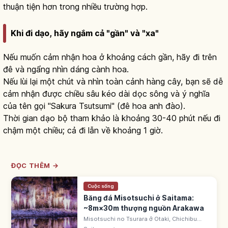
thuận tiện hơn trong nhiều trường hợp.
Khi đi dạo, hãy ngắm cả "gần" và "xa"
Nếu muốn cảm nhận hoa ở khoảng cách gần, hãy đi trên
đê và ngẩng nhìn dáng cành hoa.
Nếu lùi lại một chút và nhìn toàn cảnh hàng cây, bạn sẽ dễ
cảm nhận được chiều sâu kéo dài dọc sông và ý nghĩa
của tên gọi "Sakura Tsutsumi" (đê hoa anh đào).
Thời gian dạo bộ tham khảo là khoảng 30-40 phút nếu đi
chậm một chiều; cả đi lẫn về khoảng 1 giờ.
ĐỌC THÊM →
Cuộc sống
Băng đá Misotsuchi ở Saitama:
~8m×30m thượng nguồn Arakawa
Misotsuchi no Tsurara ở Otaki, Chichibu
(Saitama), thượng nguồn Arakawa. Cột băng