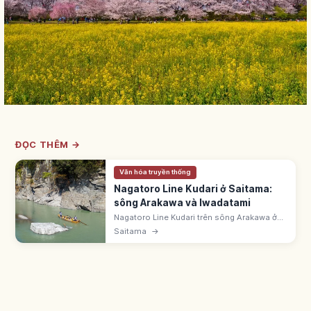
ĐỌC THÊM →
Văn hóa truyền thống
Nagatoro Line Kudari ở Saitama:
sông Arakawa và Iwadatami
Nagatoro Line Kudari trên sông Arakawa ở
Chichibu (Saitama), tuyến ~3km/chặng.
Saitama
→
Iwadatami đá phiến ~500m - 'cửa sổ Trái
Đất'. Danh thắng và di tích thiên nhiên.