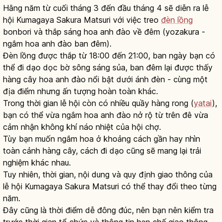
Hằng năm từ cuối tháng 3 đến đầu tháng 4 sẽ diễn ra lễ
hội Kumagaya Sakura Matsuri với việc treo
đèn lồng
bonbori và thắp sáng hoa anh đào về đêm (yozakura -
ngắm hoa anh đào ban đêm).
Đèn lồng được thắp từ 18:00 đến 21:00, ban ngày bạn có
thể đi dạo dọc bờ sông sáng sủa, ban đêm lại được thấy
hàng cây hoa anh đào nổi bật dưới ánh đèn - cùng một
địa điểm nhưng ấn tượng hoàn toàn khác.
Trong thời gian lễ hội còn có nhiều quầy hàng rong (
yatai
),
bạn có thể vừa ngắm hoa anh đào nở rộ từ trên đê vừa
cảm nhận không khí náo nhiệt của hội chợ.
Tùy bạn muốn ngắm hoa ở khoảng cách gần hay nhìn
toàn cảnh hàng cây, cách đi dạo cũng sẽ mang lại trải
nghiệm khác nhau.
Tuy nhiên, thời gian, nội dung và quy định giao thông của
lễ hội Kumagaya Sakura Matsuri có thể thay đổi theo từng
năm.
Đây cũng là thời điểm dễ đông đúc, nên bạn nên kiểm tra
trước thời gian tổ chức và thông tin hạn chế giao thông