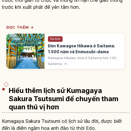
trước khi xuất phát để yên tâm hơn.
ĐỌC THÊM →
Du lịch
Đền Kawagoe Hikawa ở Saitama:
1.500 năm và Enmusubi-dama
Kawagoe Hikawa Jinja ở Saitama hơn 1.500
năm, thờ 5 vị thần đứng đầu Susanoo (có 2
Saitama
→
cặp vợ chồng). Enmusubi-dama là bùa cầu
duyên từ sỏi trắng do miko nhặt.
Hiểu thêm lịch sử Kumagaya
Sakura Tsutsumi để chuyến tham
quan thú vị hơn
Kumagaya Sakura Tsutsumi có lịch sử lâu đời, được biết
đến là điểm ngắm hoa anh đào từ thời Edo.