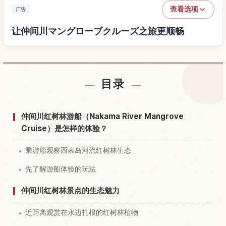
查看选项
广告
让仲间川マングローブクルーズ之旅更顺畅
查找仲间川マングローブクルーズ附近的酒店
↗
目录
查找仲间川マングローブクルーズ的体验
↗
仲间川红树林游船（Nakama River Mangrove
Cruise）是怎样的体验？
乘游船观察西表岛河流红树林生态
先了解游船体验的玩法
仲间川红树林景点的生态魅力
近距离观赏在水边扎根的红树林植物