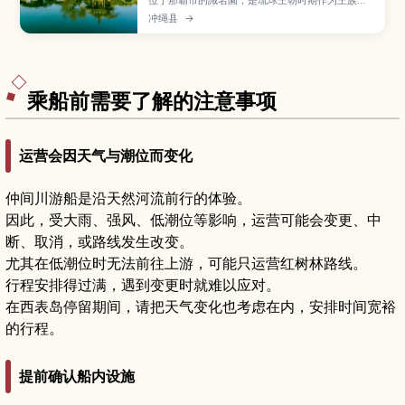
邸与接待使节之用而建的庭园，并已列入世界遗
冲绳县
→
产。文章介绍以池塘与六角堂为中心的庭园景观、
红瓦御殿建筑、石桥与石墙、遍布亚热带植物的散
步小径，以及交通方式、参观所需时间和适合拍
照、静心散步的建议。
乘船前需要了解的注意事项
运营会因天气与潮位而变化
仲间川游船是沿天然河流前行的体验。
因此，受大雨、强风、低潮位等影响，运营可能会变更、中
断、取消，或路线发生改变。
尤其在低潮位时无法前往上游，可能只运营红树林路线。
行程安排得过满，遇到变更时就难以应对。
在西表岛停留期间，请把天气变化也考虑在内，安排时间宽裕
的行程。
提前确认船内设施