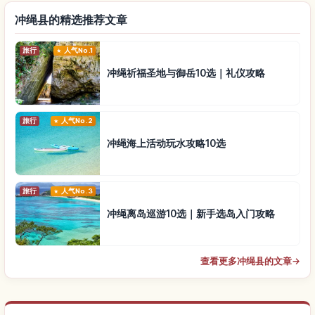
冲绳县的精选推荐文章
旅行
人气No.1
冲绳祈福圣地与御岳10选｜礼仪攻略
旅行
人气No.2
冲绳海上活动玩水攻略10选
旅行
人气No.3
冲绳离岛巡游10选｜新手选岛入门攻略
查看更多冲绳县的文章
→