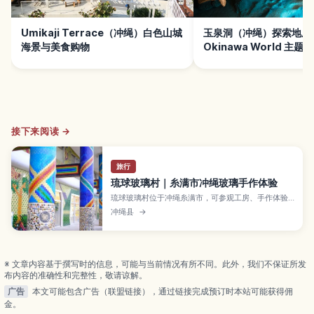
Umikaji Terrace（冲绳）白色山城
玉泉洞（冲绳）探索地底
海景与美食购物
Okinawa World 主题
接下来阅读 →
旅行
琉球玻璃村｜糸满市冲绳玻璃手作体验
琉球玻璃村位于冲绳糸满市，可参观工房、手作体验
与逛店。感受缤纷琉球玻璃魅力，挑选伴手礼拍美
冲绳县
→
照。介绍看点、体验与交通。
※ 文章内容基于撰写时的信息，可能与当前情况有所不同。此外，我们不保证所发
布内容的准确性和完整性，敬请谅解。
广告
本文可能包含广告（联盟链接），通过链接完成预订时本站可能获得佣
金。