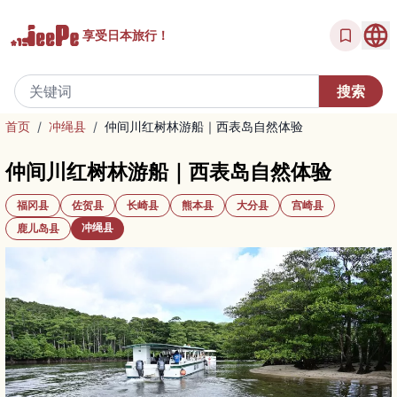
享受
日本旅行！
首页
/
冲绳县
/
仲间川红树林游船｜西表岛自然体验
仲间川红树林游船｜西表岛自然体验
福冈县
佐贺县
长崎县
熊本县
大分县
宫崎县
冲绳县
鹿儿岛县