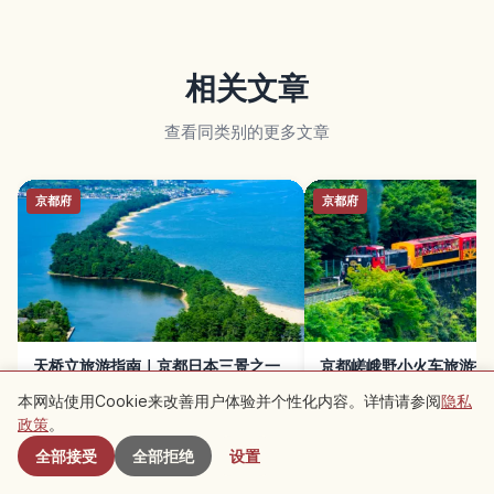
相关文章
查看同类别的更多文章
京都府
京都府
天桥立旅游指南｜京都日本三景之一
京都嵯峨野小火车旅游指
的绝美沙洲
景、电车乘坐与交通攻略
本网站使用Cookie来改善用户体验并个性化内容。详情请参阅
隐私
附近景点
政策
。
全部接受
全部拒绝
设置