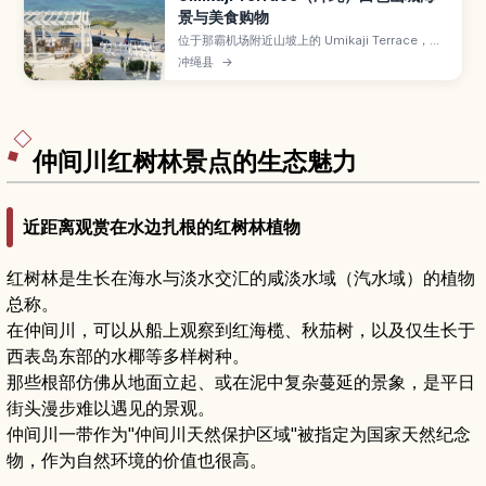
景与美食购物
位于那霸机场附近山坡上的 Umikaji Terrace，是
白墙建筑层层向海延伸的网红海景商圈。文章介绍
冲绳县
→
可以眺望碧海蓝天的露台、汇集冲绳料理与甜点的
餐厅和咖啡馆、本地手作与艺术小店、看夕阳的最
佳时段与角度，以及交通方式与适合停留的时间规
划。
仲间川红树林景点的生态魅力
近距离观赏在水边扎根的红树林植物
红树林是生长在海水与淡水交汇的咸淡水域（汽水域）的植物
总称。
在仲间川，可以从船上观察到红海榄、秋茄树，以及仅生长于
西表岛东部的水椰等多样树种。
那些根部仿佛从地面立起、或在泥中复杂蔓延的景象，是平日
街头漫步难以遇见的景观。
仲间川一带作为"仲间川天然保护区域"被指定为国家天然纪念
物，作为自然环境的价值也很高。