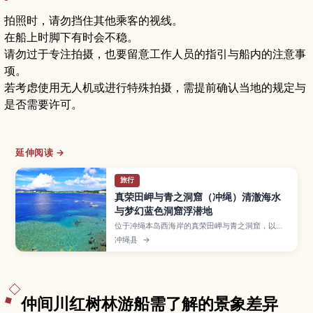
拍照时，请勿挡住其他乘客的视线。
在船上时脚下有时会不稳。
请勿过于专注拍摄，也要留意工作人员的指引与船内的注意事
项。
若考虑使用无人机或进行特殊拍摄，需提前确认当地的规定与
是否需要许可。
延伸阅读 →
旅行
真荣田岬与青之洞窟（冲绳）清澈海水
与梦幻蓝色洞窟浮潜地
位于冲绳本岛西海岸的真荣田岬与青之洞窟，以透
明海水和梦幻蔚蓝光影而闻名，是人气浮潜与潜水
冲绳县
→
圣地。本文介绍报名前需了解的行程类型、适合初
学者的玩法、最佳季节与时段、必备装备与交通方
式，帮助你安全又尽兴地探索冲绳代表性的海中景
观。
仲间川红树林游船需了解的景象差异