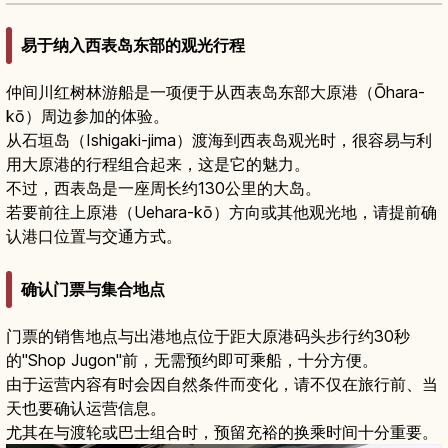
易于纳入西表岛东部的观光行程
仲间川红树林游船是一项便于从西表岛东部大原港（Ōhara-
kō）周边参加的体验。
从石垣岛（Ishigaki-jima）渡海到西表岛观光时，很容易与利
用大原港的行程组合起来，这是它的魅力。
不过，西表岛是一座周长约130公里的大岛。
若要前往上原港（Uehara-kō）方向或其他观光地，请提前确
认港口位置与交通方式。
确认门票与集合地点
门票的销售地点与出港地点位于距大原港码头步行约30秒
的"Shop Jugon"前，无需预约即可乘船，十分方便。
由于运营内容有时会因自然条件而变化，请不仅在旅行前、当
天也要确认运营信息。
尤其在与渡轮或巴士组合时，预留充裕的换乘时间十分重要。