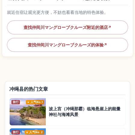
就近住宿让观光更方便，不妨也看看当地的特色体验。
查找仲间川マングローブクルーズ附近的酒店
↗
查找仲间川マングローブクルーズ的体验
↗
冲绳县的热门文章
旅行
人气No.1
波上宫（冲绳那霸）临海悬崖上的能量
神社与海滩风景
旅行
人气No.2