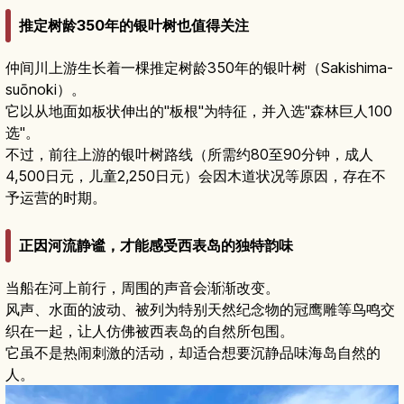
推定树龄350年的银叶树也值得关注
仲间川上游生长着一棵推定树龄350年的银叶树（Sakishima-
suōnoki）。
它以从地面如板状伸出的"板根"为特征，并入选"森林巨人100
选"。
不过，前往上游的银叶树路线（所需约80至90分钟，成人
4,500日元，儿童2,250日元）会因木道状况等原因，存在不
予运营的时期。
正因河流静谧，才能感受西表岛的独特韵味
当船在河上前行，周围的声音会渐渐改变。
风声、水面的波动、被列为特别天然纪念物的冠鹰雕等鸟鸣交
织在一起，让人仿佛被西表岛的自然所包围。
它虽不是热闹刺激的活动，却适合想要沉静品味海岛自然的
人。