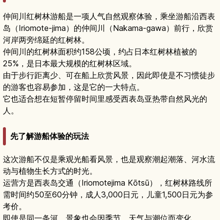
仲间川红树林游船是一项人气自然观察体验，乘坐游船沿西表
岛（Iriomote-jima）的仲间川（Nakama-gawa）前行，欣赏
河岸两旁绵延的红树林。
仲间川的红树林面积约158公顷，约占日本红树林植被的
25%，是日本最大规模的红树林区域。
由于步行距离少、可在船上欣赏风景，因此即使是不习惯徒步
的游客也容易参加，这是它的一大特点。
它也适合想在短暂停留时间里感受西表岛亚热带自然风光的
人。
先了解游船体验的玩法
这次游船不仅是乘观光船看风景，也是观察潮起潮落、河水流
动与植物生长方式的时光。
运营方是西表岛交通（Iriomotejima Kōtsū），红树林路线所
需时间约50至60分钟，成人3,000日元，儿童1,500日元为参
考价。
即使是同一条河，景象也会因季节、天气与潮位而变化。