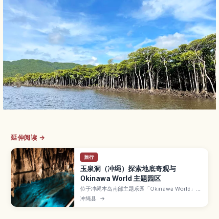
延伸阅读 →
旅行
玉泉洞（冲绳）探索地底奇观与
Okinawa World 主题园区
位于冲绳本岛南部主题乐园「Okinawa World」内
的玉泉洞，是全长超过5公里、其中约890米对游
冲绳县
→
客开放的巨大钟乳石洞。本文介绍数量惊人的钟乳
石景观、被称为“黄金茶室”的金黄色岩壁、地底河
流与湖泊、全年约21℃的凉爽气温，以及参观路