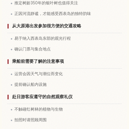
推定树龄350年的银叶树也值得关注
正因河流静谧，才能感受西表岛的独特韵味
从大原港出发参加很方便的交通攻略
易于纳入西表岛东部的观光行程
确认门票与集合地点
乘船前需要了解的注意事项
运营会因天气与潮位而变化
提前确认船内设施
赴日游客应遵守的自然观察礼仪
不触碰红树林的植物与生物
拍照时请照顾周围