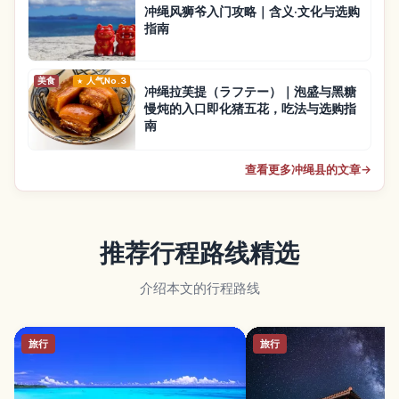
冲绳风狮爷入门攻略｜含义·文化与选购
指南
美食
人气No.3
冲绳拉芙提（ラフテー）｜泡盛与黑糖
慢炖的入口即化猪五花，吃法与选购指
南
查看更多冲绳县的文章
→
推荐行程路线精选
介绍本文的行程路线
旅行
旅行