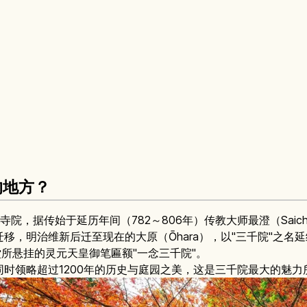
的地方？
台宗寺院，据传始于延历年间（782～806年）传教大师最澄（Saic
移，明治维新后迁至现在的大原（Ōhara），以"三千院"之名
堂所悬挂的灵元天皇御笔匾额"一念三千院"。
时领略超过1200年的历史与庭园之美，这是三千院最大的魅力