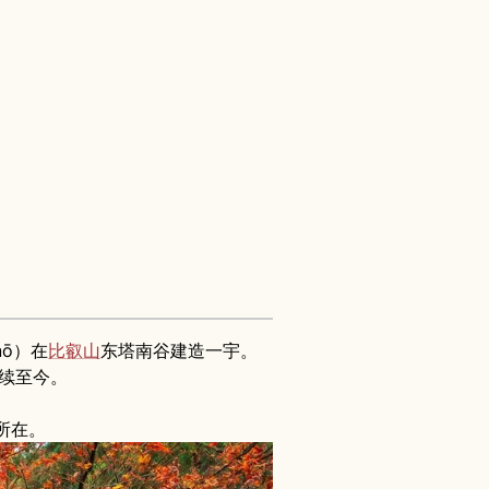
hō）在
比叡山
东塔南谷建造一宇。
延续至今。
所在。