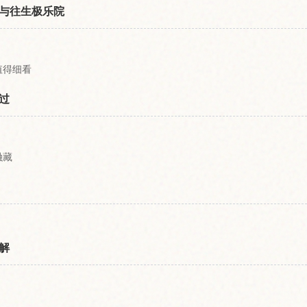
与往生极乐院
值得细看
过
融藏
解