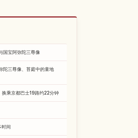
与国宝阿弥陀三尊像
弥陀三尊像、苔庭中的童地
，换乘京都巴士19路约22分钟
多时间