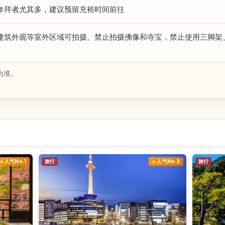
参拜者尤其多，建议预留充裕时间前往
建筑外观等室外区域可拍摄。禁止拍摄佛像和寺宝，禁止使用三脚架
为准。
人气No.1
旅行
人气No.2
旅行