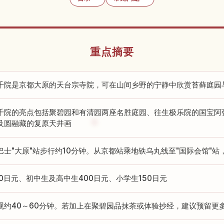
重点摘要
千院是京都大原的天台宗寺院，可在山间乡野的宁静中欣赏苔藓庭园
千院的亮点包括聚碧园和有清园两座名胜庭园、往生极乐院的国宝阿
及圆融藏的复原天井画
巴士"大原"站步行约10分钟。从京都站乘地铁乌丸线至"国际会馆"站
00日元、初中生及高中生400日元、小学生150日元
观约40～60分钟。若加上在聚碧园品抹茶或体验抄经，建议预留更