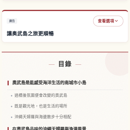
查看選項
廣告
讓奥武島之旅更順暢
尋找奥武島附近的飯店
↗
目錄
尋找奥武島的體驗
↗
奧武島是能感受海洋生活的南城市小島
過橋後氛圍便會改變的奧武島
既是觀光地，也是生活的場所
沖繩天婦羅與海邊散步十分相配
在奧武島品味的沖繩天婦羅與漁港風景