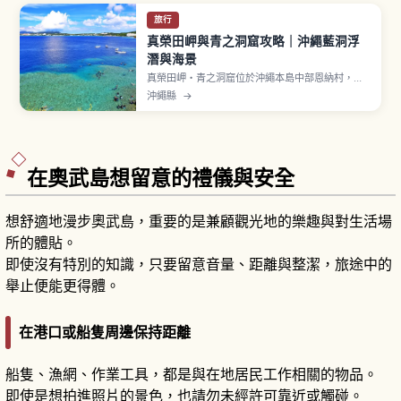
旅行
真榮田岬與青之洞窟攻略｜沖繩藍洞浮
潛與海景
真榮田岬・青之洞窟位於沖繩本島中部恩納村，從
那霸機場開車約1〜1.5小時。岬下方有海蝕形成的
沖繩縣
→
「青之洞窟」，洞內海水反射陽光呈現夢幻青藍
色，是浮潛與潛水熱門景點。岬頂設有展望台，付
費停車場每小時100日圓。
在奧武島想留意的禮儀與安全
想舒適地漫步奧武島，重要的是兼顧觀光地的樂趣與對生活場
所的體貼。
即使沒有特別的知識，只要留意音量、距離與整潔，旅途中的
舉止便能更得體。
在港口或船隻周邊保持距離
船隻、漁網、作業工具，都是與在地居民工作相關的物品。
即使是想拍進照片的景色，也請勿未經許可靠近或觸碰。