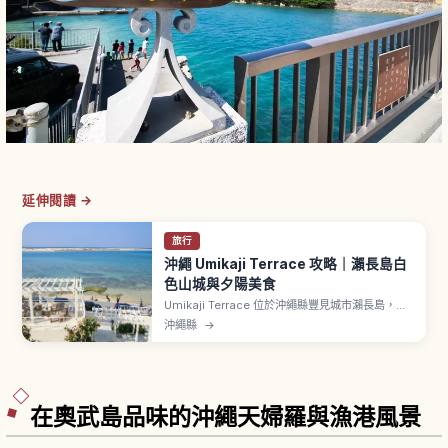
延伸閱讀 →
旅行
沖繩 Umikaji Terrace 攻略｜瀨長島白
色山城與夕陽美食
Umikaji Terrace 位於沖繩縣豐見城市瀨長島，從
那霸機場開車約15分鐘。純白建物沿坡面面向大海
沖繩縣
→
層層展開，與藍天與海洋形成鮮明對比。約47間店
鋪匯聚購物與美食，提供沖繩蕎麥麵、塔可飯等在
地料理。位置接近那霸機場跑道，可近距離看到飛
機起降。傍晚的夕陽景色夢幻。
在奧武島品味的沖繩天婦羅與漁港風景