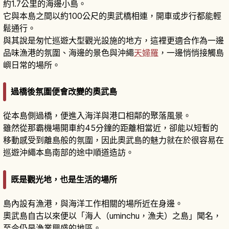
約1.7公里的海邊小島。
它與本島之間以約100公尺的奧武橋相連，開車或步行都能輕
鬆通行。
與其說是匆忙巡遊大型觀光設施的地方，這裡更適合作為一邊
品味漁港的氛圍、海邊的景色與沖繩
天婦羅
，一邊悄悄接觸島
嶼日常的場所。
過橋後氛圍便會改變的奧武島
從本島側過橋，便進入海洋與港口相鄰的聚落風景。
雖然從那霸機場開車約45分鐘的距離相當近，卻能以短暫的
移動感受到離島般的氛圍，因此奧武島的魅力就在於很容易在
巡遊沖繩本島南部的途中順道造訪。
既是觀光地，也是生活的場所
島內設有漁港，與海洋工作相關的場所近在身邊。
奧武島自古以來便以「海人（uminchu，漁夫）之島」聞名，
至今仍是漁業興盛的地區。