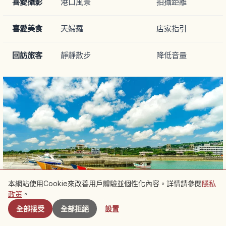
喜愛攝影
港口風景
拍攝距離
喜愛美食
天婦羅
店家指引
回訪旅客
靜靜散步
降低音量
本網站使用Cookie來改善用戶體驗並個性化內容。詳情請參閱
隱私
附近景點
政策
。
全部接受
全部拒絕
設置