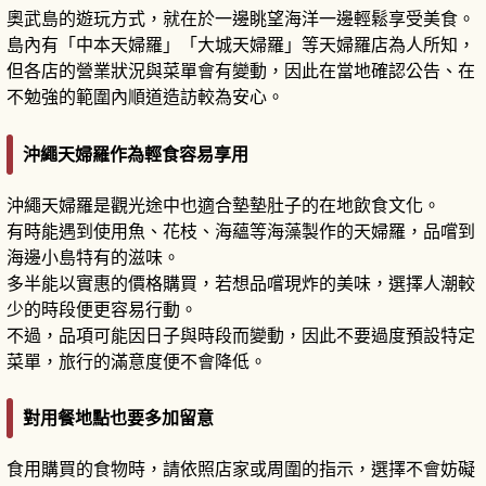
奧武島的遊玩方式，就在於一邊眺望海洋一邊輕鬆享受美食。
島內有「中本天婦羅」「大城天婦羅」等天婦羅店為人所知，
但各店的營業狀況與菜單會有變動，因此在當地確認公告、在
不勉強的範圍內順道造訪較為安心。
沖繩天婦羅作為輕食容易享用
沖繩天婦羅是觀光途中也適合墊墊肚子的在地飲食文化。
有時能遇到使用魚、花枝、海蘊等海藻製作的天婦羅，品嚐到
海邊小島特有的滋味。
多半能以實惠的價格購買，若想品嚐現炸的美味，選擇人潮較
少的時段便更容易行動。
不過，品項可能因日子與時段而變動，因此不要過度預設特定
菜單，旅行的滿意度便不會降低。
對用餐地點也要多加留意
食用購買的食物時，請依照店家或周圍的指示，選擇不會妨礙