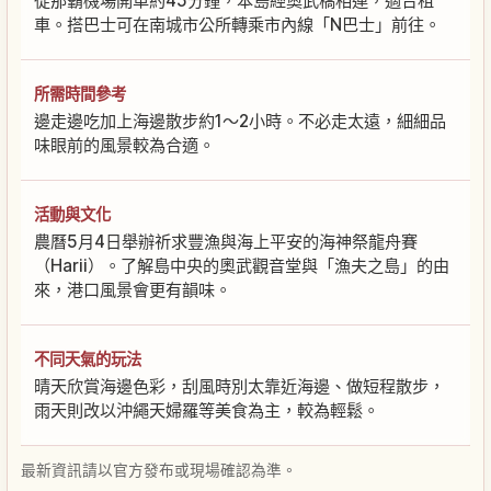
從那霸機場開車約45分鐘，本島經奧武橋相連，適合租
車。搭巴士可在南城市公所轉乘市內線「N巴士」前往。
所需時間參考
邊走邊吃加上海邊散步約1～2小時。不必走太遠，細細品
味眼前的風景較為合適。
活動與文化
農曆5月4日舉辦祈求豐漁與海上平安的海神祭龍舟賽
（Harii）。了解島中央的奧武觀音堂與「漁夫之島」的由
來，港口風景會更有韻味。
不同天氣的玩法
晴天欣賞海邊色彩，刮風時別太靠近海邊、做短程散步，
雨天則改以沖繩天婦羅等美食為主，較為輕鬆。
最新資訊請以官方發布或現場確認為準。