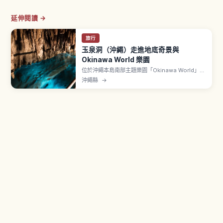
延伸閱讀 →
旅行
玉泉洞（沖繩）走進地底奇景與
Okinawa World 樂園
位於沖繩本島南部主題樂園「Okinawa World」內
的玉泉洞，是全長超過5公里、其中約890公尺對
沖繩縣
→
外開放的巨大鐘乳石洞。文章介紹壯觀的鐘乳石
群、被稱為「黃金茶室」的金黃色岩壁、地底河流
與湖泊、全年約21℃涼爽的洞內環境，以及參觀動
線、所需時間與順遊園區其他設施的建議。