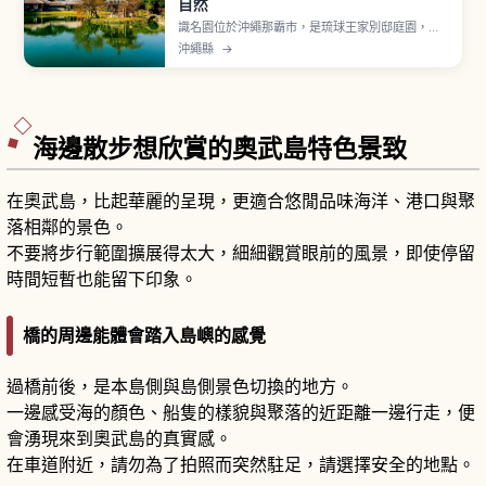
自然
識名園位於沖繩那霸市，是琉球王家別邸庭園，
1799年建造，2000年作為世界遺產「琉球王國的
沖繩縣
→
城及相關遺產群」之一登錄。曾用於王族休養與接
待中國皇帝使者（冊封使）的迎賓館，融合日本大
名庭園回遊式、中國風六角堂與琉球石造技法。心
字池、御殿、勸耕台是看點。入園費400日圓。
海邊散步想欣賞的奧武島特色景致
在奧武島，比起華麗的呈現，更適合悠閒品味海洋、港口與聚
落相鄰的景色。
不要將步行範圍擴展得太大，細細觀賞眼前的風景，即使停留
時間短暫也能留下印象。
橋的周邊能體會踏入島嶼的感覺
過橋前後，是本島側與島側景色切換的地方。
一邊感受海的顏色、船隻的樣貌與聚落的近距離一邊行走，便
會湧現來到奧武島的真實感。
在車道附近，請勿為了拍照而突然駐足，請選擇安全的地點。