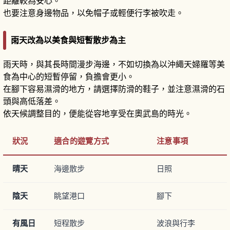
距離較為安心。
也要注意身邊物品，以免帽子或輕便行李被吹走。
雨天改為以美食與短暫散步為主
雨天時，與其長時間漫步海邊，不如切換為以沖繩天婦羅等美
食為中心的短暫停留，負擔會更小。
在腳下容易濕滑的地方，請選擇防滑的鞋子，並注意濕滑的石
頭與高低落差。
依天候調整目的，便能從容地享受在奧武島的時光。
狀況
適合的遊覽方式
注意事項
晴天
海邊散步
日照
陰天
眺望港口
腳下
有風日
短程散步
波浪與行李