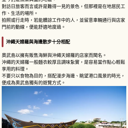
對訪日旅客而言或許是難得一見的景色，但那裡是在地居民工
作、生活的場所。
拍照或行走時，若能體諒工作中的人，並留意車輛通行與店家
門前的動線，便能舒適地度過。
沖繩天婦羅與海邊散步十分相配
奧武島以擁有販售海鮮與沖繩天婦羅的店家而聞名。
沖繩的天婦羅一般麵衣較厚且調味紮實，是容易當作點心輕鬆
享用的料理。
不要只以食物為目的，搭配漫步海邊、眺望港口風景的時光，
便成為奧武島獨有的遊覽方式。