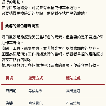
通行的地點。
在港口或道路旁，可能會有車輛或作業車通行。
只要稍微更換駐足的地點，便是對在地居民的體貼。
漁港的景色靜靜眺望
港口風景是能感受奧武島特色的元素，但重要的是不要過於靠
近作業場所。
漁網、工具、船隻周邊，並非觀光客可以隨意觸碰的地方。
正因為這是海洋工作持續進行的島嶼，參觀者拿捏的距離感才
會左右旅行的印象。
整理用餐與散步各個情境中想留意的事項，便較容易行動。
情境
遊覽方式
體貼之處
店門前
等候點餐
讓出通道
海邊
眺望景色
不留垃圾