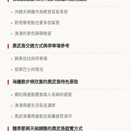
沖繩天婦羅作為輕食容易享用
對用餐地點也要多加留意
漁港的景色靜靜眺望
奧武島交通方式與停車場參考
開車前往與停車場
搭乘巴士的情況
海邊散步想欣賞的奧武島特色景致
橋的周邊能體會踏入島嶼的感覺
漁港周邊生活氣息濃厚
奧武海灘周邊能近距離感受海洋
隨季節與天候調整的奧武島遊覽方式