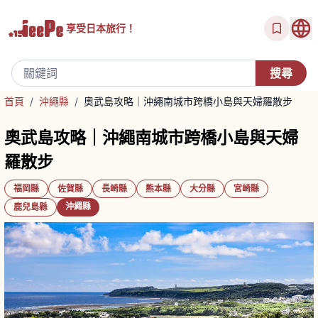
享受
日本旅行！
首頁
/
沖繩縣
/
奧武島攻略｜沖繩南城市跨橋小島與天婦羅散步
奧武島攻略｜沖繩南城市跨橋小島與天婦
羅散步
福岡縣
佐賀縣
長崎縣
熊本縣
大分縣
宮崎縣
沖繩縣
鹿兒島縣