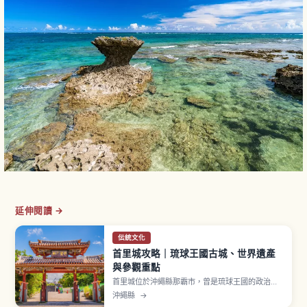
延伸閱讀 →
伝統文化
首里城攻略｜琉球王國古城、世界遺產
與參觀重點
首里城位於沖繩縣那霸市，曾是琉球王國的政治、
外交與文化中心，繁榮約450年。據稱於14世紀左
沖繩縣
→
右創建，2000年「首里城跡」以世界遺產「琉球