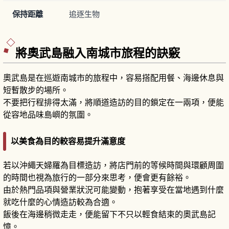
保持距離
追逐生物
將奧武島融入南城市旅程的訣竅
奧武島是在巡遊南城市的旅程中，容易搭配用餐、海邊休息與
短暫散步的場所。
不要把行程排得太滿，將順道造訪的目的鎖定在一兩項，便能
從容地品味島嶼的氛圍。
以美食為目的較容易提升滿意度
若以沖繩天婦羅為目標造訪，將店門前的等候時間與環顧周圍
的時間也視為旅行的一部分來思考，便會更有餘裕。
由於熱門品項與營業狀況可能變動，抱著享受在當地遇到什麼
就吃什麼的心情造訪較為合適。
飯後在海邊稍微走走，便能留下不只以輕食結束的奧武島記
憶。