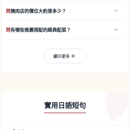
keyboard_arrow_down
問
燒肉店的價位大約是多少？
keyboard_arrow_down
問
有哪些推薦搭配的經典配菜？
add
顯示更多
實用日語短句