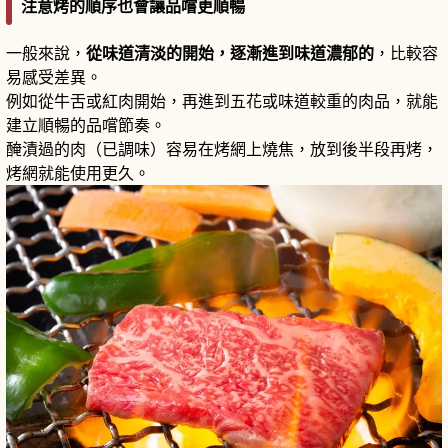
注意烤的順序也會讓品嚐更順暢
一般來說，
從味道清淡的開始，逐漸進到味道濃郁的
，比較容
易感受差異。
例如從牛舌或紅肉開始，再進到五花或味道較重的肉品，就能
建立順暢的品嚐節奏。
醃漬過的肉（已調味）容易在烤網上燒焦，放到後半段再烤，
烤網就能使用更久。