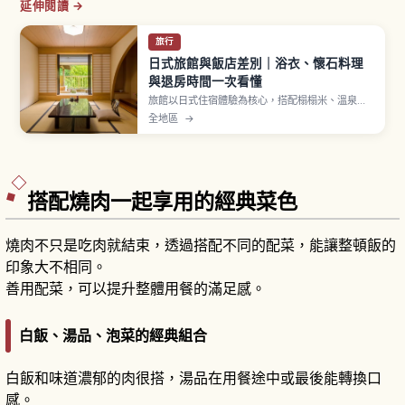
延伸閱讀 →
旅行
日式旅館與飯店差別｜浴衣、懷石料理
與退房時間一次看懂
旅館以日式住宿體驗為核心，搭配榻榻米、溫泉、
浴衣與懷石料理，多數提供一泊二食方案。飯店則
全地區
→
房型多元、自由度高，從商務到度假飯店任選。浴
衣須右前交疊穿著，旅館入住多在下午、含晚餐者
建議用餐前抵達，兩者差異一次解說。
搭配燒肉一起享用的經典菜色
燒肉不只是吃肉就結束，透過搭配不同的配菜，能讓整頓飯的
印象大不相同。
善用配菜，可以提升整體用餐的滿足感。
白飯、湯品、泡菜的經典組合
白飯和味道濃郁的肉很搭，湯品在用餐途中或最後能轉換口
感。