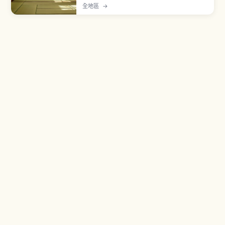
後鋪滿房間的形式。進入和室前須脫鞋並擺正鞋尖
全地區
→
朝外、勿穿拖鞋上榻榻米，並避開繡花紋的疊緣行
走。行李箱輪子易刮傷表面，宜抬起搬運或放在木
板地，禮儀重點一次看懂。