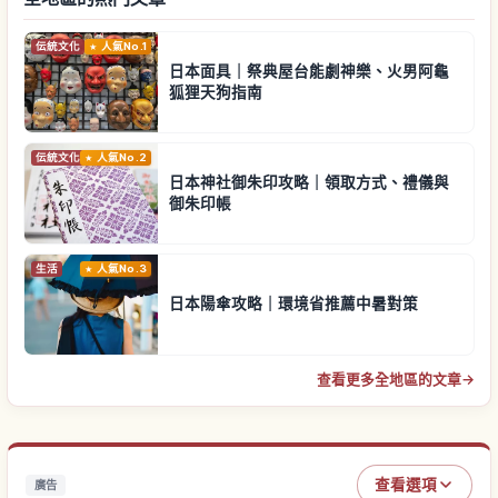
伝統文化
人氣No.1
日本面具｜祭典屋台能劇神樂、火男阿龜
狐狸天狗指南
伝統文化
人氣No.2
日本神社御朱印攻略｜領取方式、禮儀與
御朱印帳
生活
人氣No.3
日本陽傘攻略｜環境省推薦中暑對策
查看更多全地區的文章
→
查看選項
廣告