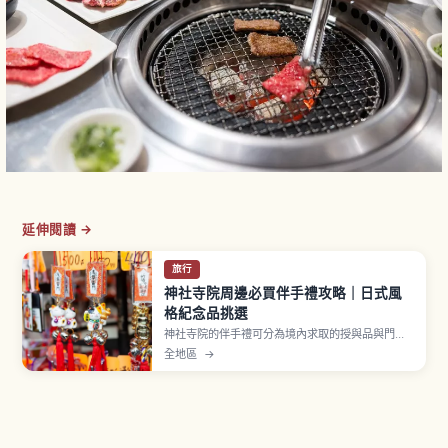
延伸閱讀 →
旅行
神社寺院周邊必買伴手禮攻略｜日式風
格紀念品挑選
神社寺院的伴手禮可分為境內求取的授與品與門前
町販售的紀念品兩類。御守為宗教意義物品，初穗
全地區
→
料約500至1000日圓，贈送時需顧及對方感受。群
馬高崎達摩佔日本市場約八成，扇子等和風雜貨也
是經典選擇，挑選與攜帶重點一次看懂。