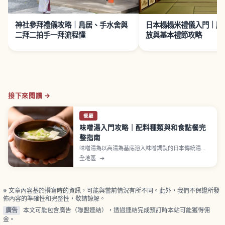
神社參拜禮儀攻略｜鳥居、手水舍與
日本榻榻米禮儀入門｜脫
二拜二拍手一拜流程懂
放與基本禮節攻略
接下來閱讀 →
餐廳
味噌湯入門攻略｜配料種類與和食點餐完
整指南
味噌湯為以高湯為基底溶入味噌調製的日本傳統湯
品。高湯分柴魚（香氣鮮明）、昆布（溫和鮮味）、
全地區
→
小魚乾（家常濃郁）三種；味噌分白味噌甘甜柔和、
赤味噌偏紅、合味噌混合多種。常見配料有豆腐、裙
帶菜、蔥、油豆腐、白蘿蔔、滑菇、蛤蜊、蜆等多種
選擇。
※ 文章內容基於撰寫時的資訊，可能與當前情況有所不同。此外，我們不保證所發
佈內容的準確性和完整性，敬請諒解。
廣告
本文可能包含廣告（聯盟連結），透過連結完成預訂時本站可能獲得佣
金。