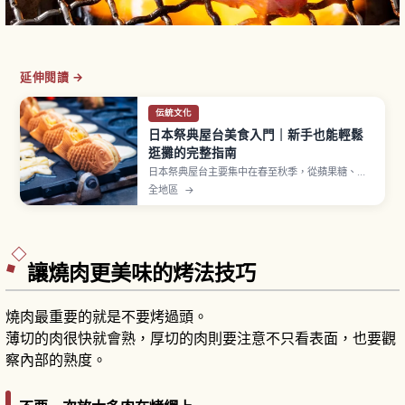
延伸閱讀 →
伝統文化
日本祭典屋台美食入門｜新手也能輕鬆
逛攤的完整指南
日本祭典屋台主要集中在春至秋季，從蘋果糖、日
式炒麵、雞蛋糕球、刨冰到章魚燒等經典美食一字
全地區
→
排開。蘋果糖約300至500日圓、章魚燒一盒6至8
顆約400至600日圓，多數攤位僅收現金。排隊、
取餐後移到旁邊等基本流程一次看懂。
讓燒肉更美味的烤法技巧
燒肉最重要的就是不要烤過頭。
薄切的肉很快就會熟，厚切的肉則要注意不只看表面，也要觀
察內部的熟度。