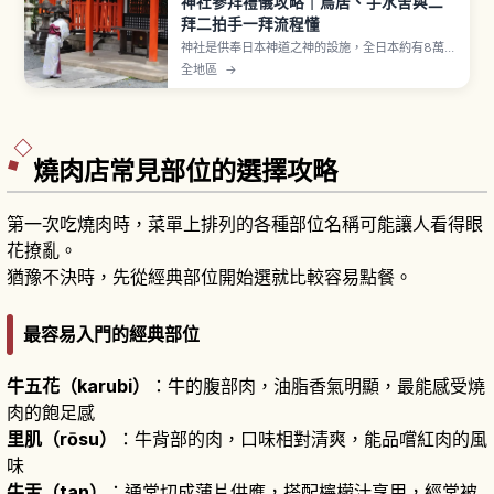
神社參拜禮儀攻略｜鳥居、手水舍與二
拜二拍手一拜流程懂
神社是供奉日本神道之神的設施，全日本約有8萬
座。參拜流程為穿過鳥居、在手水舍以一杓水淨
全地區
→
身、再到拜殿行二拜二拍手一拜，出雲大社等部分
神社採二拜四拍手一拜。御守約500至1000日圓，
舊御守可歸還古札納所。
燒肉店常見部位的選擇攻略
第一次吃燒肉時，菜單上排列的各種部位名稱可能讓人看得眼
花撩亂。
猶豫不決時，先從經典部位開始選就比較容易點餐。
最容易入門的經典部位
牛五花（karubi）
：牛的腹部肉，油脂香氣明顯，最能感受燒
肉的飽足感
里肌（rōsu）
：牛背部的肉，口味相對清爽，能品嚐紅肉的風
味
牛舌（tan）
：通常切成薄片供應，搭配檸檬汁享用，經常被