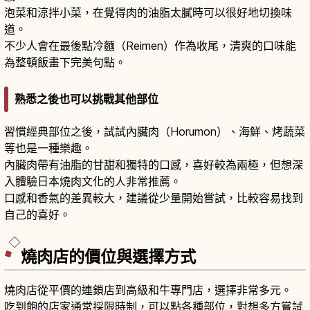
泡菜和涼拌小菜，在覺得肉的油脂太膩時可以很好地切換味
道。
不少人會在最後點冷麵（Reimen）作為收尾，清爽的口味能
為整頓飯畫下完美句點。
熟悉之後也可以挑戰其他部位
習慣經典部位之後，試試內臟肉（Horumon）、海鮮、烤蔬菜
等也是一種樂趣。
內臟肉帶有油脂的甘甜和獨特的口感，喜好較為兩極，但想深
入體驗日本燒肉文化的人非常推薦。
口感和香氣的差異較大，建議從少量開始嘗試，比較容易找到
自己的喜好。
燒肉店的價位與選擇方式
燒肉店從平價的連鎖店到高級和牛專門店，選擇非常多元。
吃到飽的店家通常採限時制，可以點各種部位，對想多方嘗試