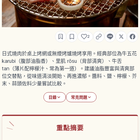
2
日式燒肉於桌上烤網或無煙烤爐燒烤享用。經典部位為牛五花
karubi（腹部油脂香）、里肌 rōsu（背部清爽）、牛舌
tan（薄片配檸檬汁、常為第一道）。建議油脂豐富與清爽部
位交替點，從味道清淡開始、再進濃郁。醬料、鹽、檸檬、芥
末、蒜頭佐料少量嘗試比較。
目錄
常見問題
重點摘要