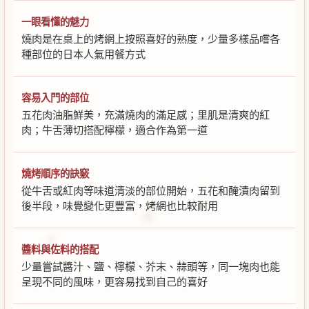
一眼看懂的魅力
燒肉是在桌上的烤網上按照喜好的熟度，少量多樣品嚐各
種部位的日本人氣用餐方式
容易入門的部位
五花肉油脂鮮美，充滿燒肉的滿足感；里肌是清爽的紅
肉；牛舌薄切搭配檸檬，適合作為第一道
燒烤順序的訣竅
從牛舌或紅肉等味道清淡的部位開始，五花和醃漬肉留到
後半段，味覺變化更豐富，烤網也比較耐用
醬料與佐料的搭配
少量嘗試醬汁、鹽、檸檬、芥末、蒜頭等，同一塊肉也能
呈現不同的風味，更容易找到自己的喜好