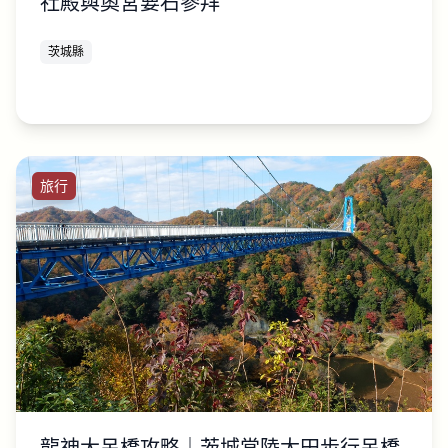
社殿與奧宮要石參拜
茨城縣
旅行
龍神大吊橋攻略｜茨城常陸太田步行吊橋