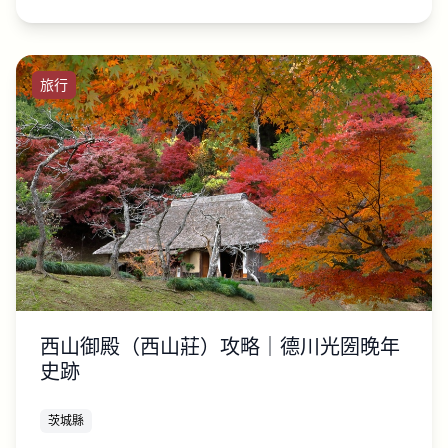
旅行
西山御殿（西山莊）攻略｜德川光圀晚年
史跡
茨城縣