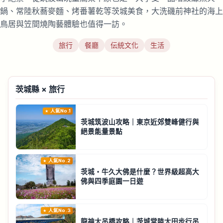
鍋、常陸秋蕎麥麵、烤番薯乾等茨城美食，大洗磯前神社的海上
鳥居與笠間燒陶藝體驗也值得一訪。
旅行
餐廳
伝統文化
生活
茨城縣 × 旅行
人氣No.1
茨城筑波山攻略｜東京近郊雙峰健行與
絕景能量景點
人氣No.2
茨城・牛久大佛是什麼？世界級超高大
佛與四季庭園一日遊
人氣No.3
龍神大吊橋攻略｜茨城常陸太田步行吊