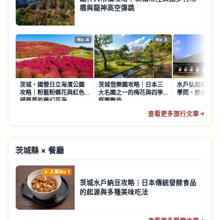
橋與龍神高空彈跳
No.4
No.5
茨城・國營日立海濱公園
茨城偕樂園攻略｜日本三
水戶弘道館攻略
攻略｜粉藍粉蝶花與紅色
大名園之一的梅花與四季
學問、歷史
掃帚草的夢幻花海
庭園散步
查看更多旅行文章
→
茨城縣 × 餐廳
人氣No.1
茨城水戶納豆攻略｜日本傳統發酵食品
的起源與多種美味吃法