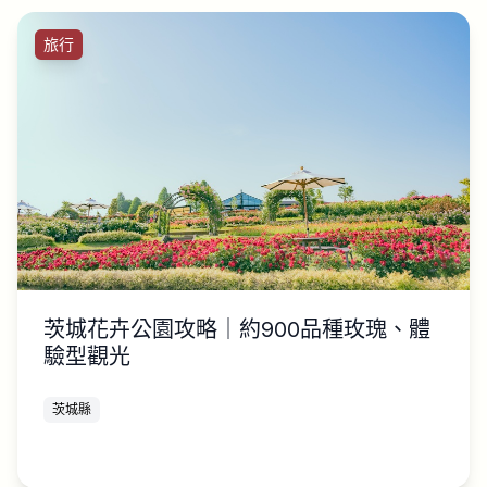
旅行
茨城花卉公園攻略｜約900品種玫瑰、體
驗型觀光
茨城縣