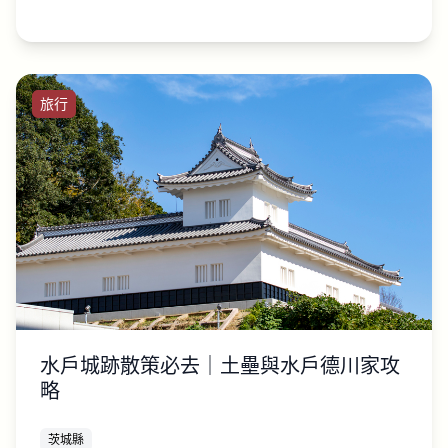
旅行
水戶城跡散策必去｜土壘與水戶德川家攻
略
茨城縣