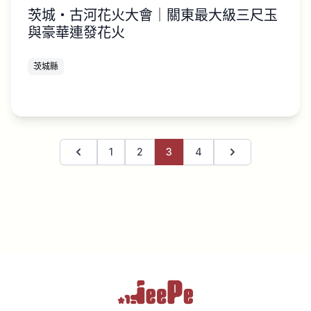
茨城・古河花火大會｜關東最大級三尺玉
與豪華連發花火
茨城縣
1
2
3
4
上一頁
下一頁