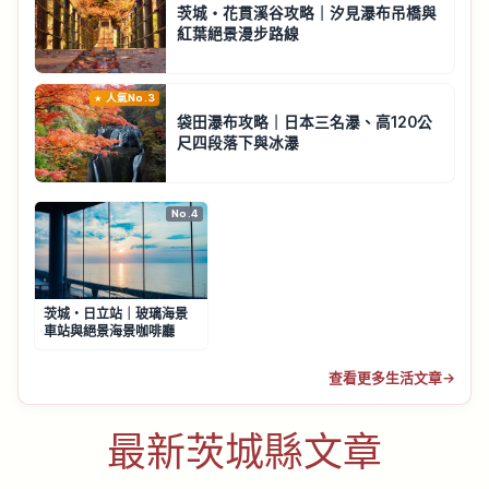
茨城・花貫溪谷攻略｜汐見瀑布吊橋與
紅葉絕景漫步路線
人氣No.3
袋田瀑布攻略｜日本三名瀑、高120公
尺四段落下與冰瀑
No.4
茨城・日立站｜玻璃海景
車站與絕景海景咖啡廳
查看更多生活文章
→
最新茨城縣文章