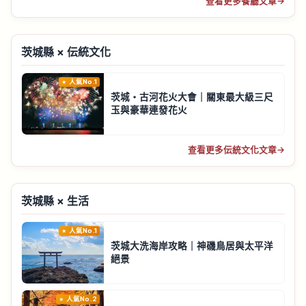
查看更多餐廳文章
→
茨城縣 × 伝統文化
人氣No.1
茨城・古河花火大會｜關東最大級三尺
玉與豪華連發花火
查看更多伝統文化文章
→
茨城縣 × 生活
人氣No.1
茨城大洗海岸攻略｜神磯鳥居與太平洋
絕景
人氣No.2