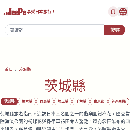
享受
日本旅行！
首頁
/
茨城縣
茨城縣
茨城縣
栃木縣
群馬縣
埼玉縣
千葉縣
東京都
神奈川縣
茨城縣旅遊指南。造訪日本三名園之一的偕樂園賞梅花，國營常
陸海濱公園的粉蝶花與掃帚草花田令人驚艷，還有袋田瀑布的四
季絕景。從筑波山眺望關東平原也是一大享受。品嚐鮟鱇魚火