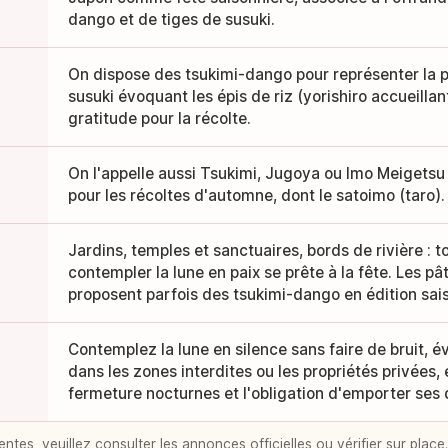
dango et de tiges de susuki.
On dispose des tsukimi-dango pour représenter la p
susuki évoquant les épis de riz (yorishiro accueillant
gratitude pour la récolte.
On l'appelle aussi Tsukimi, Jugoya ou Imo Meigetsu : i
pour les récoltes d'automne, dont le satoimo (taro).
Jardins, temples et sanctuaires, bords de rivière : to
contempler la lune en paix se prête à la fête. Les pât
proposent parfois des tsukimi-dango en édition sai
Contemplez la lune en silence sans faire de bruit, é
dans les zones interdites ou les propriétés privées,
fermeture nocturnes et l'obligation d'emporter ses 
entes, veuillez consulter les annonces officielles ou vérifier sur place.