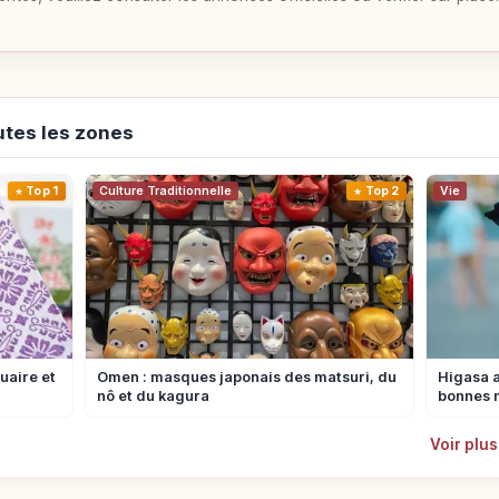
utes les zones
Top 1
Culture Traditionnelle
Top 2
Vie
uaire et
Omen : masques japonais des matsuri, du
Higasa a
nô et du kagura
bonnes 
Voir plus