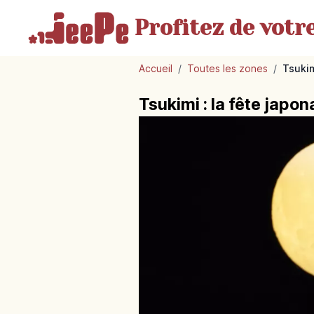
Profitez de votr
Accueil
/
Toutes les zones
/
Tsukim
Tsukimi : la fête japo