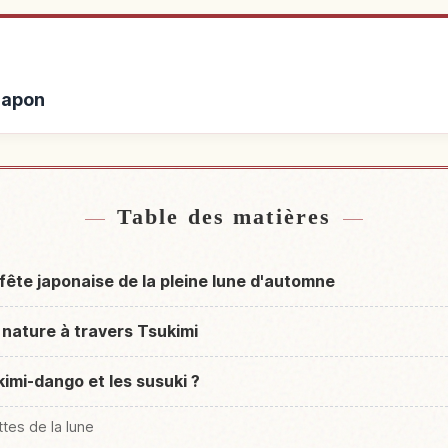
Japon
rès de Japon
Activité
↗
Table des matières
fête japonaise de la pleine lune d'automne
a nature à travers Tsukimi
imi-dango et les susuki ?
tes de la lune