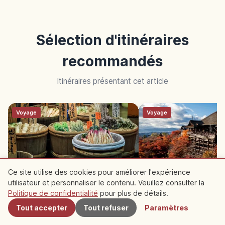
Sélection d'itinéraires
recommandés
Itinéraires présentant cet article
Voyage
Voyage
Ce site utilise des cookies pour améliorer l'expérience
utilisateur et personnaliser le contenu. Veuillez consulter la
À proximité
Que faire à Kyoto sous la pluie :
Kyoto temples et gosh
Politique de confidentialité
pour plus de détails.
guide 1 jour
journée à Higashiya
Tout accepter
Tout refuser
Paramètres