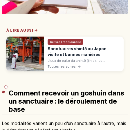
À LIRE AUSSI →
Culture Traditionnelle
Sanctuaires shintō au Japon :
visite et bonnes manières
Lieux de culte du shintō (jinja), les
sanctuaires japonais sont environ 80 000
Toutes les zones
→
dans tout l'archipel. Sens des rites, étapes
de prière et règles à respecter.
Comment recevoir un goshuin dans
un sanctuaire : le déroulement de
base
Les modalités varient un peu d'un sanctuaire à l'autre, mais