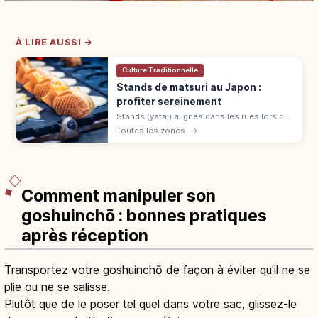
À LIRE AUSSI →
Culture Traditionnelle
Stands de matsuri au Japon :
profiter sereinement
Stands (yatai) alignés dans les rues lors des
matsuri japonais du printemps à l'automne :
Toutes les zones
→
yakisoba, baby castella et pommes
d'amour. File, commande et paiement.
Comment manipuler son
goshuinchō : bonnes pratiques
après réception
Transportez votre goshuinchō de façon à éviter qu'il ne se
plie ou ne se salisse.
Plutôt que de le poser tel quel dans votre sac, glissez-le