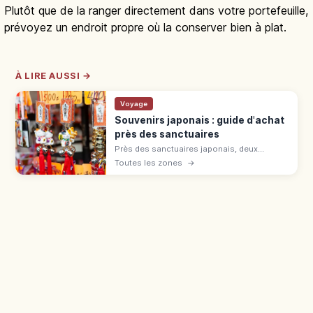
Plutôt que de la ranger directement dans votre portefeuille,
prévoyez un endroit propre où la conserver bien à plat.
À LIRE AUSSI →
Voyage
Souvenirs japonais : guide d'achat
près des sanctuaires
Près des sanctuaires japonais, deux
catégories : juyohin sacrés (omamori,
Toutes les zones
→
ofuda) et souvenirs commerciaux (daruma,
sensu). Différence et bagage cabine.