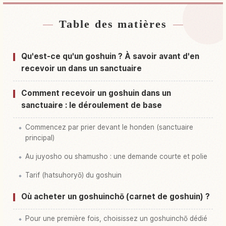
Table des matières
Hébergements près de Japon
↗
Activités à Japon
↗
Qu'est-ce qu'un goshuin ? À savoir avant d'en
recevoir un dans un sanctuaire
Comment recevoir un goshuin dans un
sanctuaire : le déroulement de base
Commencez par prier devant le honden (sanctuaire
principal)
Au juyosho ou shamusho : une demande courte et polie
Tarif (hatsuhoryō) du goshuin
Où acheter un goshuinchō (carnet de goshuin) ?
Pour une première fois, choisissez un goshuinchō dédié