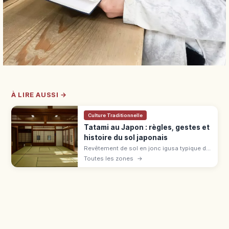
À LIRE AUSSI →
Culture Traditionnelle
Tatami au Japon : règles, gestes et
histoire du sol japonais
Revêtement de sol en jonc igusa typique du
washitsu, le tatami se généralise à l'époque
Toutes les zones
→
Muromachi. Règles : chaussettes, bord,
bagages en ryokan et auberge.