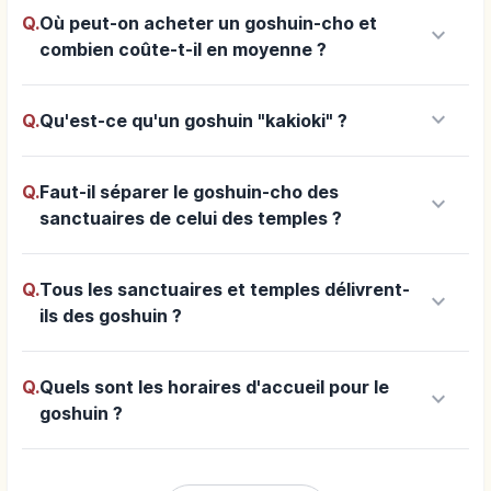
Q.
Où peut-on acheter un goshuin-cho et
keyboard_arrow_down
combien coûte-t-il en moyenne ?
keyboard_arrow_down
Q.
Qu'est-ce qu'un goshuin "kakioki" ?
Q.
Faut-il séparer le goshuin-cho des
keyboard_arrow_down
sanctuaires de celui des temples ?
Q.
Tous les sanctuaires et temples délivrent-
keyboard_arrow_down
ils des goshuin ?
Q.
Quels sont les horaires d'accueil pour le
keyboard_arrow_down
goshuin ?