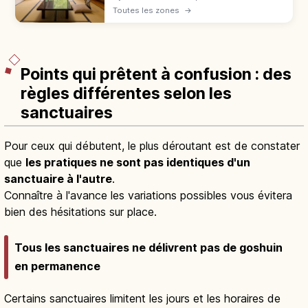
l'omotenashi : tatami, onsen, yukata,
Toutes les zones
→
kaiseki. L'hôtel offre variété et liberté.
Comparatif pour bien choisir.
Points qui prêtent à confusion : des
règles différentes selon les
sanctuaires
Pour ceux qui débutent, le plus déroutant est de constater
que
les pratiques ne sont pas identiques d'un
sanctuaire à l'autre
.
Connaître à l'avance les variations possibles vous évitera
bien des hésitations sur place.
Tous les sanctuaires ne délivrent pas de goshuin
en permanence
Certains sanctuaires limitent les jours et les horaires de