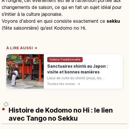
À l'origine, cet événement est lié à l'attention portée aux
changements de saison, ce qui en fait un sujet idéal pour
s'initier à la culture japonaise.
Voyons d'abord en quoi consiste exactement ce
sekku
(fête saisonnière) qu'est Kodomo no Hi.
À LIRE AUSSI →
Culture Traditionnelle
Sanctuaires shintō au Japon :
visite et bonnes manières
Lieux de culte du shintō (jinja), les
sanctuaires japonais sont environ 80 000
Toutes les zones
→
dans tout l'archipel. Sens des rites, étapes
de prière et règles à respecter.
Histoire de Kodomo no Hi : le lien
avec Tango no Sekku