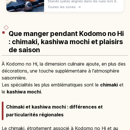
Stands (yatai) alignés dans les rues lors des
matsuri japonais du printemps à l'automne :
Toutes les zones
→
yakisoba, baby castella et pommes
d'amour. File, commande et paiement.
Que manger pendant Kodomo no Hi
: chimaki, kashiwa mochi et plaisirs
de saison
À Kodomo no Hi, la dimension culinaire ajoute, en plus des
décorations, une touche supplémentaire à l'atmosphère
saisonnière.
Les spécialités les plus emblématiques sont le
chimaki
et
le
kashiwa mochi
.
Chimaki et kashiwa mochi : différences et
particularités régionales
Le chimaki, étroitement associé à Kodomo no Hi et au