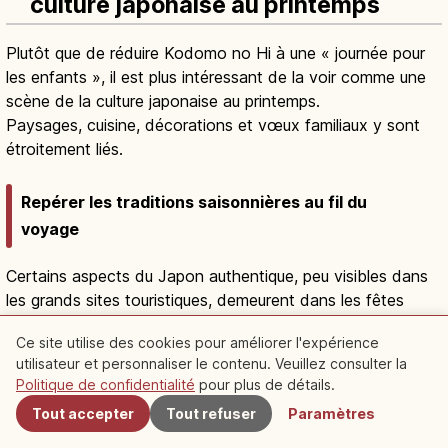
culture japonaise au printemps
Plutôt que de réduire Kodomo no Hi à une « journée pour
les enfants », il est plus intéressant de la voir comme une
scène de la culture japonaise au printemps.
Paysages, cuisine, décorations et vœux familiaux y sont
étroitement liés.
Repérer les traditions saisonnières au fil du
voyage
Certains aspects du Japon authentique, peu visibles dans
les grands sites touristiques, demeurent dans les fêtes
saisonnières.
Ce site utilise des cookies pour améliorer l'expérience
Kodomo no Hi en est une porte d'entrée parfaite : elle
utilisateur et personnaliser le contenu. Veuillez consulter la
À proximité
reflète à la fois le mode de vie local et le sens des saisons.
Politique de confidentialité
pour plus de détails.
Même sans grand événement, un petit kabuto en vitrine ou
Tout accepter
Tout refuser
Paramètres
un koinobori flottant dans le vent peut suffire à créer un
souvenir marquant.