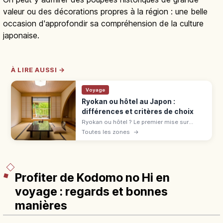
valeur ou des décorations propres à la région : une belle
occasion d'approfondir sa compréhension de la culture
japonaise.
À LIRE AUSSI →
Voyage
Ryokan ou hôtel au Japon :
différences et critères de choix
Ryokan ou hôtel ? Le premier mise sur
l'omotenashi : tatami, onsen, yukata,
Toutes les zones
→
kaiseki. L'hôtel offre variété et liberté.
Comparatif pour bien choisir.
Profiter de Kodomo no Hi en
voyage : regards et bonnes
manières