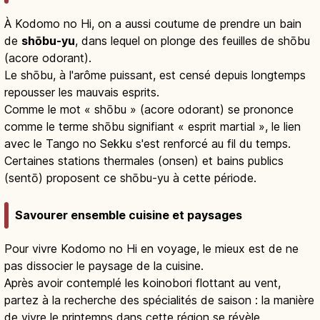
À Kodomo no Hi, on a aussi coutume de prendre un bain
de
shōbu-yu
, dans lequel on plonge des feuilles de shōbu
(acore odorant).
Le shōbu, à l'arôme puissant, est censé depuis longtemps
repousser les mauvais esprits.
Comme le mot « shōbu » (acore odorant) se prononce
comme le terme shōbu signifiant « esprit martial », le lien
avec le Tango no Sekku s'est renforcé au fil du temps.
Certaines stations thermales (onsen) et bains publics
(sentō) proposent ce shōbu-yu à cette période.
Savourer ensemble cuisine et paysages
Pour vivre Kodomo no Hi en voyage, le mieux est de ne
pas dissocier le paysage de la cuisine.
Après avoir contemplé les koinobori flottant au vent,
partez à la recherche des spécialités de saison : la manière
de vivre le printemps dans cette région se révèle