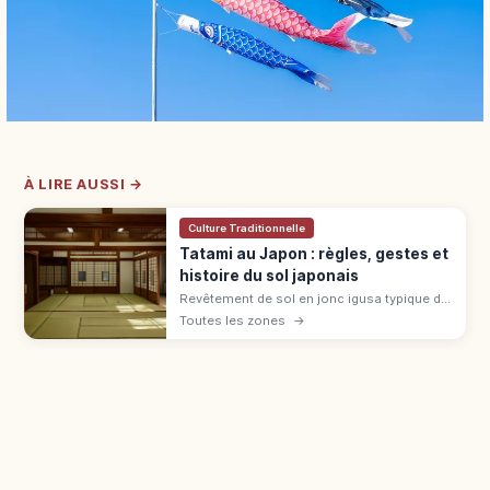
À LIRE AUSSI →
Culture Traditionnelle
Tatami au Japon : règles, gestes et
histoire du sol japonais
Revêtement de sol en jonc igusa typique du
washitsu, le tatami se généralise à l'époque
Toutes les zones
→
Muromachi. Règles : chaussettes, bord,
bagages en ryokan et auberge.