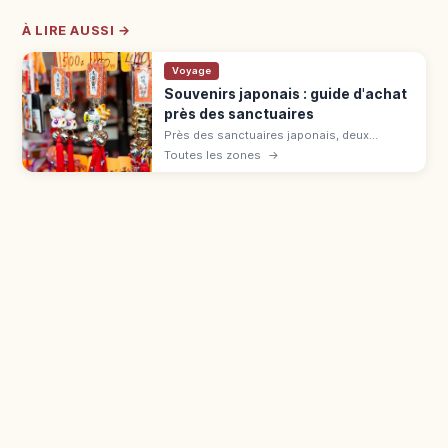
À LIRE AUSSI →
Voyage
Souvenirs japonais : guide d'achat
près des sanctuaires
Près des sanctuaires japonais, deux
catégories : juyohin sacrés (omamori,
Toutes les zones
→
ofuda) et souvenirs commerciaux (daruma,
sensu). Différence et bagage cabine.