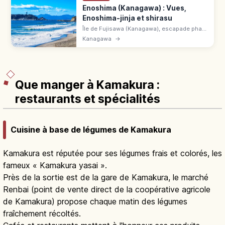
Enoshima (Kanagawa) : Vues,
Enoshima-jinja et shirasu
Île de Fujisawa (Kanagawa), escapade phare
de Shōnan depuis Tokyo. Enoshima-jinja,
Kanagawa
→
phare Sea Candle, grottes Iwaya, plages,
donburi de shirasu, takosenbei.
Que manger à Kamakura :
restaurants et spécialités
Cuisine à base de légumes de Kamakura
Kamakura est réputée pour ses légumes frais et colorés, les
fameux « Kamakura yasai ».
Près de la sortie est de la gare de Kamakura, le marché
Renbai (point de vente direct de la coopérative agricole
de Kamakura) propose chaque matin des légumes
fraîchement récoltés.