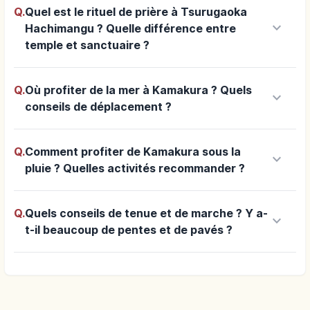
Q.
Quel est le rituel de prière à Tsurugaoka
keyboard_arrow_down
Hachimangu ? Quelle différence entre
temple et sanctuaire ?
Q.
Où profiter de la mer à Kamakura ? Quels
keyboard_arrow_down
conseils de déplacement ?
Q.
Comment profiter de Kamakura sous la
keyboard_arrow_down
pluie ? Quelles activités recommander ?
Q.
Quels conseils de tenue et de marche ? Y a-
keyboard_arrow_down
t-il beaucoup de pentes et de pavés ?