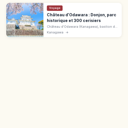
Voyage
Château d’Odawara : Donjon, parc
historique et 300 cerisiers
Château d'Odawara (Kanagawa), bastion du
clan Hōjō. Donjon 1960 avec vue sur la baie
Kanagawa
→
de Sagami et le Fuji, cerisiers,
SAMURAI/NINJA-Kan, 510 ¥.