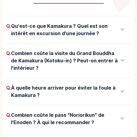
Q.
Qu'est-ce que Kamakura ? Quel est son
keyboard_arrow_down
intérêt en excursion d'une journée ?
Q.
Combien coûte la visite du Grand Bouddha
keyboard_arrow_down
de Kamakura (Kotoku-in) ? Peut-on entrer à
l'intérieur ?
Q.
À quelle heure arriver pour éviter la foule à
keyboard_arrow_down
Kamakura ?
Q.
Combien coûte le pass "Noriorikun" de
keyboard_arrow_down
l'Enoden ? À qui le recommander ?