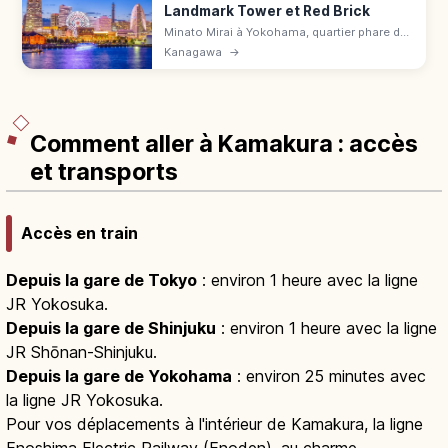
Landmark Tower et Red Brick
Minato Mirai à Yokohama, quartier phare du
front de mer. Landmark Tower 296 m, Red
Kanagawa
→
Brick Warehouse, Cosmo World et Cup
Noodles Museum, à 25 min en JR.
Comment aller à Kamakura : accès
et transports
Accès en train
Depuis la gare de Tokyo
: environ 1 heure avec la ligne
JR Yokosuka.
Depuis la gare de Shinjuku
: environ 1 heure avec la ligne
JR Shōnan-Shinjuku.
Depuis la gare de Yokohama
: environ 25 minutes avec
la ligne JR Yokosuka.
Pour vos déplacements à l'intérieur de Kamakura, la ligne
Enoshima Electric Railway (Enoden), au charme