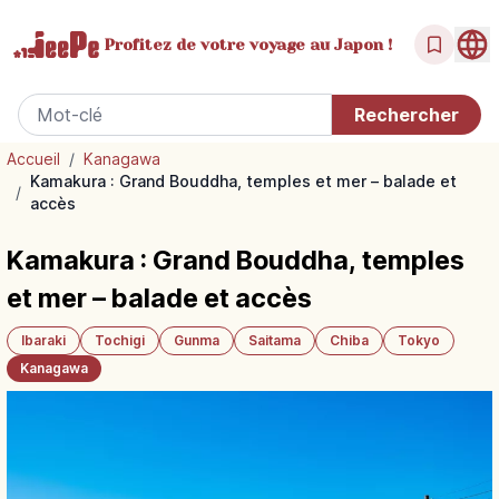
Profitez de votre
voyage au Japon !
Accueil
/
Kanagawa
Kamakura : Grand Bouddha, temples et mer – balade et
/
accès
Kamakura : Grand Bouddha, temples
et mer – balade et accès
Ibaraki
Tochigi
Gunma
Saitama
Chiba
Tokyo
Kanagawa