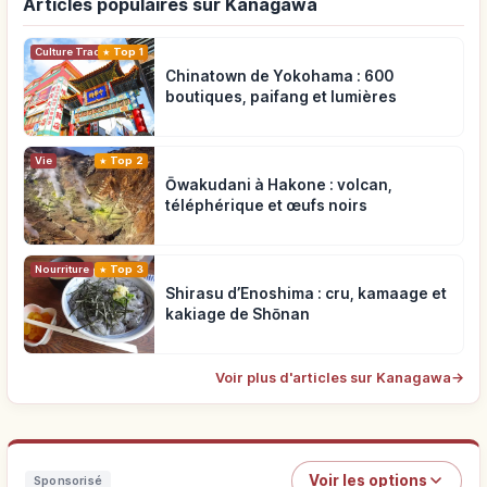
Articles populaires sur Kanagawa
Top 1
Culture Traditionnelle
Chinatown de Yokohama : 600
boutiques, paifang et lumières
Vie
Top 2
Ōwakudani à Hakone : volcan,
téléphérique et œufs noirs
Nourriture
Top 3
Shirasu d’Enoshima : cru, kamaage et
kakiage de Shōnan
Voir plus d'articles sur Kanagawa
→
Voir les options
Sponsorisé