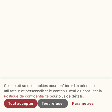
Ce site utilise des cookies pour améliorer l'expérience
Sponsorisé
utilisateur et personnaliser le contenu. Veuillez consulter la
À proximité
Politique de confidentialité
pour plus de détails.
Planifiez votre voyage à Rivière Kamakura,
Tout accepter
Tout refuser
Paramètres
Kanagawa