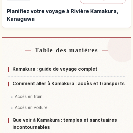
Planifiez votre voyage à Rivière Kamakura,
Kanagawa
Table des matières
Hébergements près de Rivière Kamakura,
↗
Kanagawa
Kamakura : guide de voyage complet
Activités à Rivière Kamakura, Kanagawa
↗
Comment aller à Kamakura : accès et transports
Accès en train
Accès en voiture
Que voir à Kamakura : temples et sanctuaires
incontournables