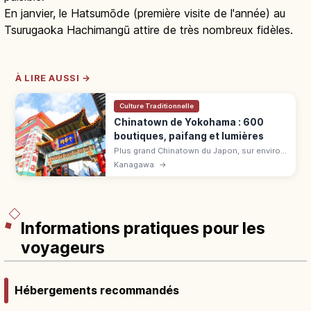
En janvier, le Hatsumōde (première visite de l'année) au
Tsurugaoka Hachimangū attire de très nombreux fidèles.
À LIRE AUSSI →
Culture Traditionnelle
Chinatown de Yokohama : 600
boutiques, paifang et lumières
Plus grand Chinatown du Japon, sur environ
500 m et plus de 600 adresses. Nikuman,
Kanagawa
→
xiao long bao, Kantei-byō, Masobyō, 10
paifang et Nouvel An chinois.
Informations pratiques pour les
voyageurs
Hébergements recommandés