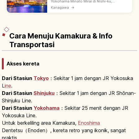
Yokohama Minato Mirai di Nishi-ku,
Kanagawa: tepi laut modern dengan
Kanagawa
→
Landmark Tower, Red Brick Warehouse &
Cosmo World. ~30 menit dari Tokyo dengan
kereta.
Cara Menuju Kamakura & Info
Transportasi
Akses kereta
Dari Stasiun
Tokyo
：Sekitar 1 jam dengan JR Yokosuka
L
ine
.
Dari Stasiun
Shinjuku
：Sekitar 1 jam dengan JR Shōnan-
Shinjuku Line.
Dari Stasiun
Yokohama
：Sekitar 25 menit dengan JR
Yokosuka Line.
Untuk berkeliling area Kamakura,
Enoshima
Dentetsu（Enoden）, kereta retro yang ikonik, sangat
praktis.