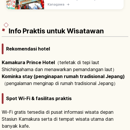
Chinatown terbesar Jepang ~500x500 m
Kanagawa
→
dengan 600+ resto & toko. Sejak 1859 saat
pembukaan pelabuhan; 10 pailou gerbang
ikonik.
Info Praktis untuk Wisatawan
Rekomendasi hotel
Kamakura Prince Hotel
（terletak di tepi laut
Shichirigahama dan menawarkan pemandangan laut）
Kominka stay (penginapan rumah tradisional Jepang)
（pengalaman menginap di rumah tradisional Jepang）
Spot Wi-Fi & fasilitas praktis
Wi-Fi gratis tersedia di pusat informasi wisata depan
Stasiun Kamakura serta di tempat wisata utama dan
banyak kafe.