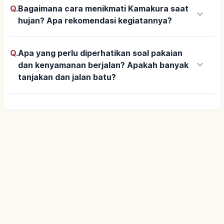
Q.
Bagaimana cara menikmati Kamakura saat
keyboard_arrow_down
hujan? Apa rekomendasi kegiatannya?
Q.
Apa yang perlu diperhatikan soal pakaian
keyboard_arrow_down
dan kenyamanan berjalan? Apakah banyak
tanjakan dan jalan batu?