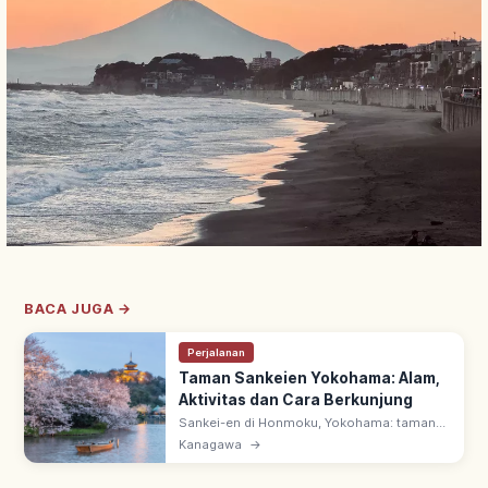
BACA JUGA →
Perjalanan
Taman Sankeien Yokohama: Alam,
Aktivitas dan Cara Berkunjung
Sankei-en di Honmoku, Yokohama: taman
Jepang 17,5 ha oleh Hara Tomitaro (Sankei),
Kanagawa
→
pebisnis sutra mentah. Bangunan
bersejarah dipindahkan dari berbagai