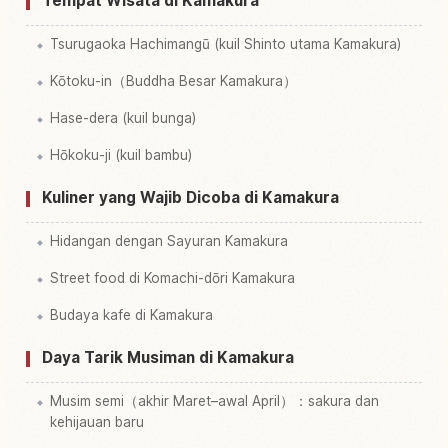
Tempat Wisata di Kamakura
Tsurugaoka Hachimangū (kuil Shinto utama Kamakura)
Kōtoku-in（Buddha Besar Kamakura）
Hase-dera (kuil bunga)
Hōkoku-ji (kuil bambu)
Kuliner yang Wajib Dicoba di Kamakura
Hidangan dengan Sayuran Kamakura
Street food di Komachi-dōri Kamakura
Budaya kafe di Kamakura
Daya Tarik Musiman di Kamakura
Musim semi（akhir Maret–awal April）：sakura dan
kehijauan baru