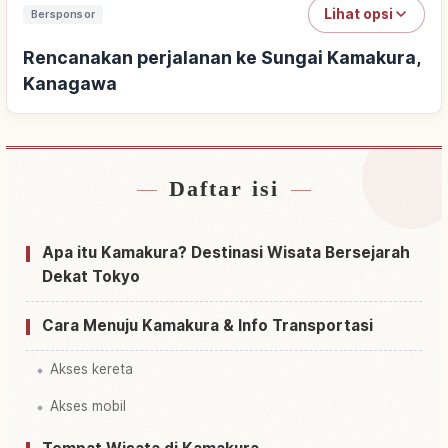
Lihat opsi
Bersponsor
Rencanakan perjalanan ke Sungai Kamakura,
Kanagawa
Daftar isi
Cari penginapan dekat Sungai Kamakura,
↗
Kanagawa
Apa itu Kamakura? Destinasi Wisata Bersejarah
Cari aktivitas di Sungai Kamakura, Kanagawa
↗
Dekat Tokyo
Cara Menuju Kamakura & Info Transportasi
Akses kereta
Akses mobil