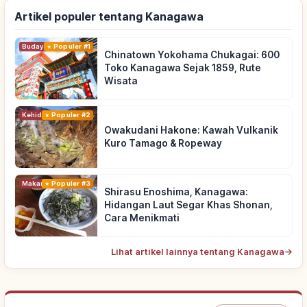
Artikel populer tentang Kanagawa
Budaya Tradisional
Populer #1
Chinatown Yokohama Chukagai: 600
Toko Kanagawa Sejak 1859, Rute
Wisata
Kehidupan
Populer #2
Owakudani Hakone: Kawah Vulkanik
Kuro Tamago & Ropeway
Makanan
Populer #3
Shirasu Enoshima, Kanagawa:
Hidangan Laut Segar Khas Shonan,
Cara Menikmati
Lihat artikel lainnya tentang Kanagawa
→