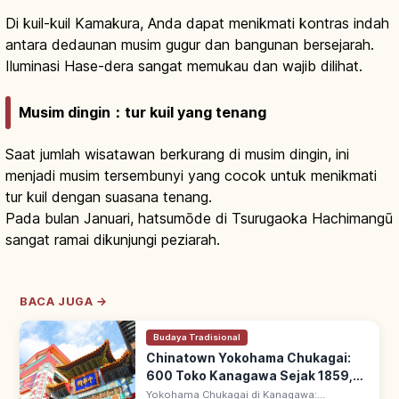
Di kuil-kuil Kamakura, Anda dapat menikmati kontras indah
antara dedaunan musim gugur dan bangunan bersejarah.
Iluminasi Hase-dera sangat memukau dan wajib dilihat.
Musim dingin：tur kuil yang tenang
Saat jumlah wisatawan berkurang di musim dingin, ini
menjadi musim tersembunyi yang cocok untuk menikmati
tur kuil dengan suasana tenang.
Pada bulan Januari, hatsumōde di Tsurugaoka Hachimangū
sangat ramai dikunjungi peziarah.
BACA JUGA →
Budaya Tradisional
Chinatown Yokohama Chukagai:
600 Toko Kanagawa Sejak 1859,
Rute Wisata
Yokohama Chukagai di Kanagawa: