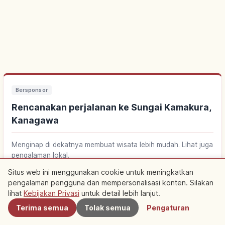
Bersponsor
Rencanakan perjalanan ke Sungai Kamakura,
Kanagawa
Menginap di dekatnya membuat wisata lebih mudah. Lihat juga
pengalaman lokal.
Situs web ini menggunakan cookie untuk meningkatkan
Cari penginapan dekat Sungai Kamakura,
pengalaman pengguna dan mempersonalisasi konten. Silakan
Terdekat
↗
Kanagawa
lihat
Kebijakan Privasi
untuk detail lebih lanjut.
Terima semua
Tolak semua
Pengaturan
Cari aktivitas di Sungai Kamakura, Kanagawa
↗