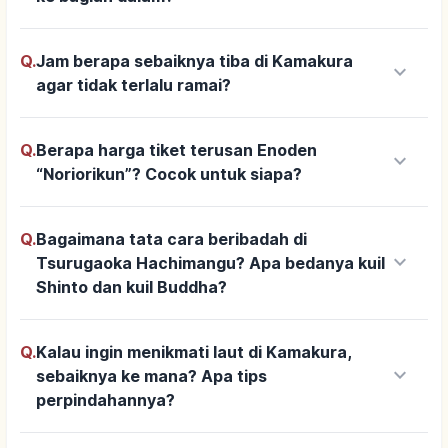
Q.
Jam berapa sebaiknya tiba di Kamakura
keyboard_arrow_down
agar tidak terlalu ramai?
Q.
Berapa harga tiket terusan Enoden
keyboard_arrow_down
“Noriorikun”? Cocok untuk siapa?
Q.
Bagaimana tata cara beribadah di
keyboard_arrow_down
Tsurugaoka Hachimangu? Apa bedanya kuil
Shinto dan kuil Buddha?
Q.
Kalau ingin menikmati laut di Kamakura,
keyboard_arrow_down
sebaiknya ke mana? Apa tips
perpindahannya?