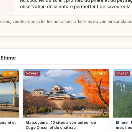
Au coucher du soleil, profitez du phare et du paysa
observation de la nature permettent de savourer la
entes, veuillez consulter les annonces officielles ou vérifier sur place.
 Ehime
Top 1
Voyage
Top 2
Voyage
manami et
Matsuyama : 10 sites à voir autour de
Ehime : 
Dōgo Onsen et du château
mer, île