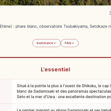
(Ehime) : phare blanc, observatoire Tsubakiyama, Setokaze 
Sommaire
FAQ
L'essentiel
Situé à la pointe la plus à l'ouest de Shikoku, le cap
blanc de Sadamisaki et des panoramas spectaculaire
Seto et la mer d'Uwa : une excellente destination pou
Le sentier menant au phare Sadamisaki et ses belvé