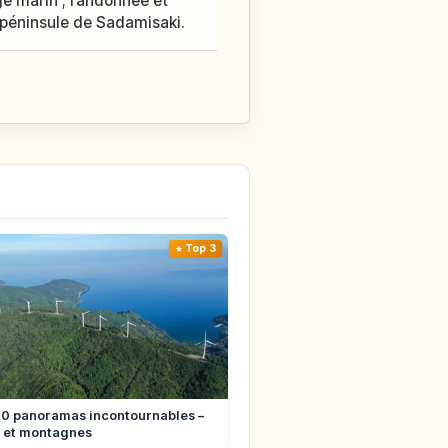
ge marin ; randonnée et
 péninsule de Sadamisaki.
Top 3
10 panoramas incontournables –
s et montagnes