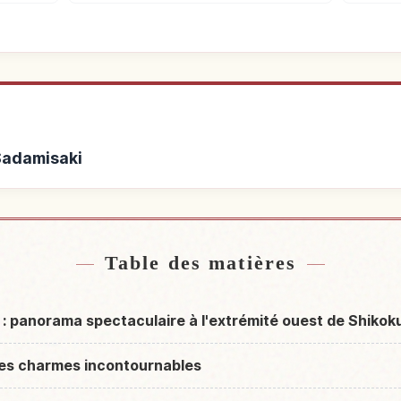
 Sadamisaki
s de Sadamisaki
Activités à
↗
Table des matières
: panorama spectaculaire à l'extrémité ouest de Shikok
ses charmes incontournables