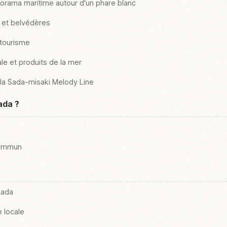
norama maritime autour d'un phare blanc
 et belvédères
otourisme
ale et produits de la mer
r la Sada-misaki Melody Line
ada ?
commun
Sada
e locale