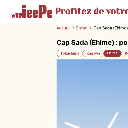
Profitez de votr
Accueil
/
Ehime
/
Cap Sada (Ehime) 
Cap Sada (Ehime) : poi
Ehime
Tokushima
Kagawa
K