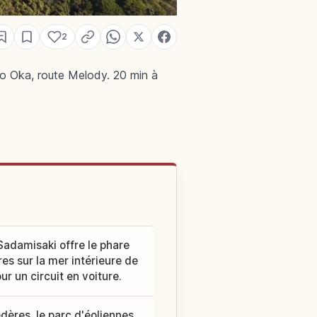
2
no Oka, route Melody. 20 min à
 Sadamisaki offre le phare
s sur la mer intérieure de
r un circuit en voiture.
dères, le parc d'éoliennes