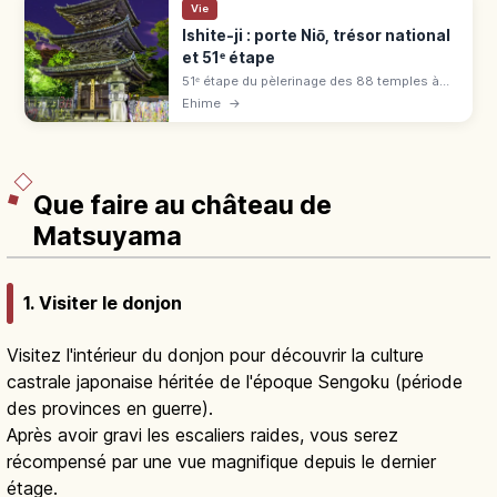
Vie
Ishite-ji : porte Niō, trésor national
et 51ᵉ étape
51ᵉ étape du pèlerinage des 88 temples à
Matsuyama (Ehime), lié à Emon Saburō :
Ehime
→
porte Niō (trésor national), pagode, grotte
Mantra. Gratuit, 15 min de Dōgo.
Que faire au château de
Matsuyama
1. Visiter le donjon
Visitez l'intérieur du donjon pour découvrir la culture
castrale japonaise héritée de l'époque Sengoku (période
des provinces en guerre).
Après avoir gravi les escaliers raides, vous serez
récompensé par une vue magnifique depuis le dernier
étage.