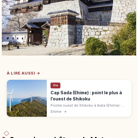
À LIRE AUSSI →
Vie
Cap Sada (Ehime) : point le plus à
l’ouest de Shikoku
Pointe ouest de Shikoku à Ikata (Ehime) :
phare blanc, observatoire Tsubakiyama,
Ehime
→
Setokaze no Oka, route Melody. 20 min à
pied du parking, 2 h de l'IC Ōzu.