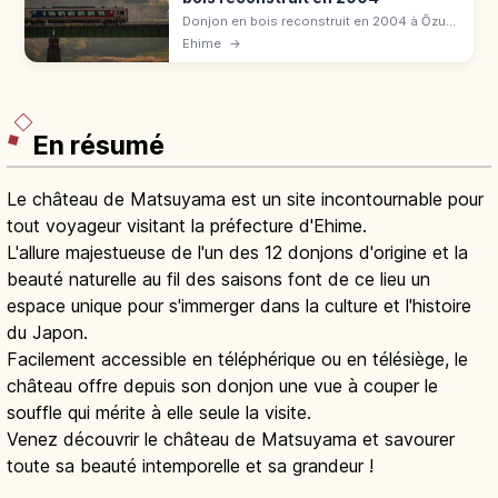
Donjon en bois reconstruit en 2004 à Ōzu
(Ehime), « petit Kyoto d'Iyo » : techniques
Ehime
→
traditionnelles d'après photos Meiji. 550 ¥,
taxi 5 min de JR.
En résumé
Le château de Matsuyama est un site incontournable pour
tout voyageur visitant la préfecture d'Ehime.
L'allure majestueuse de l'un des 12 donjons d'origine et la
beauté naturelle au fil des saisons font de ce lieu un
espace unique pour s'immerger dans la culture et l'histoire
du Japon.
Facilement accessible en téléphérique ou en télésiège, le
château offre depuis son donjon une vue à couper le
souffle qui mérite à elle seule la visite.
Venez découvrir le château de Matsuyama et savourer
toute sa beauté intemporelle et sa grandeur !