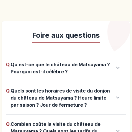
Foire aux questions
Q.
Qu'est-ce que le château de Matsuyama ?
keyboard_arrow_down
Pourquoi est-il célèbre ?
Q.
Quels sont les horaires de visite du donjon
keyboard_arrow_down
du château de Matsuyama ? Heure limite
par saison ? Jour de fermeture ?
Q.
Combien coûte la visite du château de
keyboard_arrow_down
Matsuyama ? Quels sont les tarifs du