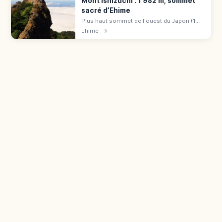
Mont Ishizuchi : 1 982 m, sommet
sacré d’Ehime
Plus haut sommet de l'ouest du Japon (1
982 m), montagne sacrée d'Ehime :
Ehime
→
téléphérique vers Jōju-sha, voies à chaînes.
Itinéraires, panorama et équipement.