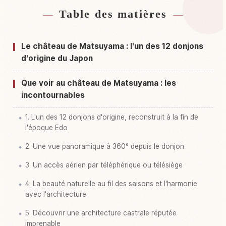
Table des matières
Hébergements près de Château Matsuyama
↗
Activités à Château Matsuyama
↗
Le château de Matsuyama : l'un des 12 donjons
d'origine du Japon
Que voir au château de Matsuyama : les
incontournables
1. L'un des 12 donjons d'origine, reconstruit à la fin de
l'époque Edo
2. Une vue panoramique à 360° depuis le donjon
3. Un accès aérien par téléphérique ou télésiège
4. La beauté naturelle au fil des saisons et l'harmonie
avec l'architecture
5. Découvrir une architecture castrale réputée
imprenable