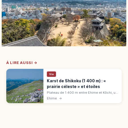
À LIRE AUSSI →
Vie
Karst de Shikoku (1 400 m) : «
prairie céleste » et étoiles
Plateau de 1 400 m entre Ehime et Kōchi, un
des 3 grands karsts du Japon : « route
Ehime
→
céleste », champs de calcaire, Voie lactée
d'été. Fermé en hiver.