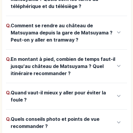
téléphérique et du télésiège ?
Q.
Comment se rendre au château de
keyboard_arrow_down
Matsuyama depuis la gare de Matsuyama ?
Peut-on y aller en tramway ?
Q.
En montant à pied, combien de temps faut-il
keyboard_arrow_down
jusqu'au château de Matsuyama ? Quel
itinéraire recommander ?
Q.
Quand vaut-il mieux y aller pour éviter la
keyboard_arrow_down
foule ?
Q.
Quels conseils photo et points de vue
keyboard_arrow_down
recommander ?