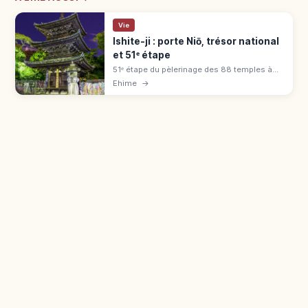
Vie
Ishite-ji : porte Niō, trésor national
et 51ᵉ étape
51ᵉ étape du pèlerinage des 88 temples à
Matsuyama (Ehime), lié à Emon Saburō :
Ehime
→
porte Niō (trésor national), pagode, grotte
Mantra. Gratuit, 15 min de Dōgo.