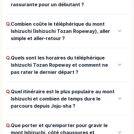
rassurante pour un débutant ?
Q.
Combien coûte le téléphérique du mont
keyboard_arrow_down
Ishizuchi (Ishizuchi Tozan Ropeway), aller
simple et aller-retour ?
Q.
Quels sont les horaires du téléphérique
keyboard_arrow_down
Ishizuchi Tozan Ropeway et comment ne
pas rater le dernier départ ?
Q.
Quel itinéraire est le plus populaire au mont
keyboard_arrow_down
Ishizuchi et combien de temps dure le
parcours depuis Joju-sha ?
Q.
Que porter et qu'emporter pour gravir le
keyboard_arrow_down
mont Ishizuchi, côté chaussures et