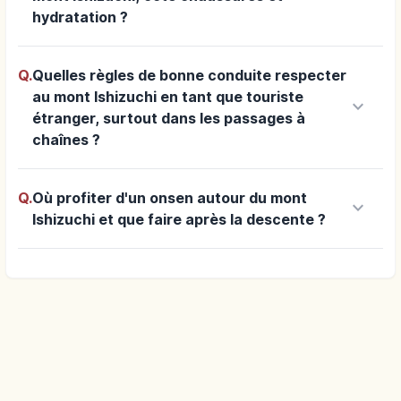
hydratation ?
Q.
Quelles règles de bonne conduite respecter
au mont Ishizuchi en tant que touriste
keyboard_arrow_down
étranger, surtout dans les passages à
chaînes ?
Q.
Où profiter d'un onsen autour du mont
keyboard_arrow_down
Ishizuchi et que faire après la descente ?