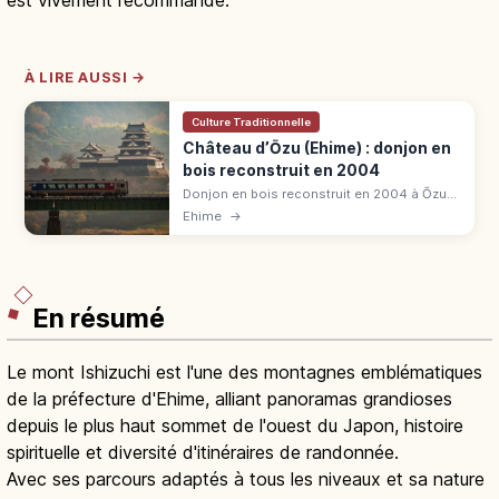
est vivement recommandé.
À LIRE AUSSI →
Culture Traditionnelle
Château d’Ōzu (Ehime) : donjon en
bois reconstruit en 2004
Donjon en bois reconstruit en 2004 à Ōzu
(Ehime), « petit Kyoto d'Iyo » : techniques
Ehime
→
traditionnelles d'après photos Meiji. 550 ¥,
taxi 5 min de JR.
En résumé
Le mont Ishizuchi est l'une des montagnes emblématiques
de la préfecture d'Ehime, alliant panoramas grandioses
depuis le plus haut sommet de l'ouest du Japon, histoire
spirituelle et diversité d'itinéraires de randonnée.
Avec ses parcours adaptés à tous les niveaux et sa nature