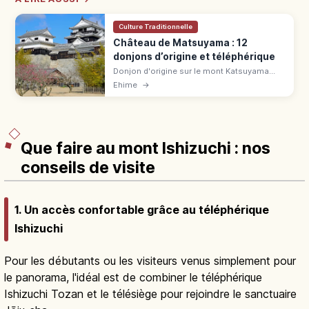
Culture Traditionnelle
Château de Matsuyama : 12
donjons d’origine et téléphérique
Donjon d'origine sur le mont Katsuyama
(132 m) à Matsuyama, fondé en 1602 par
Ehime
→
Katō Yoshiakira, reconstruit en 1854 : 200
cerisiers, téléphérique 520 ¥.
Que faire au mont Ishizuchi : nos
conseils de visite
1. Un accès confortable grâce au téléphérique
Ishizuchi
Pour les débutants ou les visiteurs venus simplement pour
le panorama, l'idéal est de combiner le téléphérique
Ishizuchi Tozan et le télésiège pour rejoindre le sanctuaire