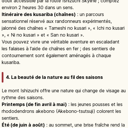
doux accessible par la route Ishizuchi Skyline ; comptez
environ 2 heures 30 dans un sens.
Itinéraire des kusariba (chaînes)
: un parcours
sensationnel réservé aux randonneurs expérimentés,
jalonné des chaînes « Tameshi no kusari », « Ichi no kusari
», « Ni no kusari » et « San no kusari ».
Vous pouvez vivre une véritable aventure en escaladant
les falaises à l'aide de chaînes en fer ; des sentiers de
contournement sont également aménagés à chaque
kusariba.
4. La beauté de la nature au fil des saisons
Le mont Ishizuchi offre une nature qui change de visage au
rythme des saisons.
Printemps (de fin avril à mai)
: les jeunes pousses et les
rhododendrons akebono (Akebono-tsutsuji) colorent les
sentiers.
Été (de juin à août)
: au sommet, une brise fraîche rend la