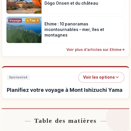
Dōgo Onsen et du château
Voyage
Top 3
Ehime : 10 panoramas
incontournables – mer, îles et
montagnes
Voir plus d'articles sur Ehime
→
Voir les options
Sponsorisé
Planifiez votre voyage à Mont Ishizuchi Yama
Table des matières
Hébergements près de Mont Ishizuchi Yama
↗