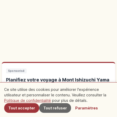
Sponsorisé
Planifiez votre voyage à Mont Ishizuchi Yama
Ce site utilise des cookies pour améliorer l'expérience
Séjourner à proximité facilite les visites. Découvrez aussi des
utilisateur et personnaliser le contenu. Veuillez consulter la
À proximité
expériences locales.
Politique de confidentialité
pour plus de détails.
Tout accepter
Tout refuser
Paramètres
Hébergements près de Mont Ishizuchi Yama
↗