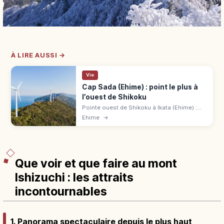
À LIRE AUSSI →
Vie
Cap Sada (Ehime) : point le plus à
l’ouest de Shikoku
Pointe ouest de Shikoku à Ikata (Ehime) :
phare blanc, observatoire Tsubakiyama,
Ehime
→
Setokaze no Oka, route Melody. 20 min à
pied du parking, 2 h de l'IC Ōzu.
Que voir et que faire au mont
Ishizuchi : les attraits
incontournables
1. Panorama spectaculaire depuis le plus haut