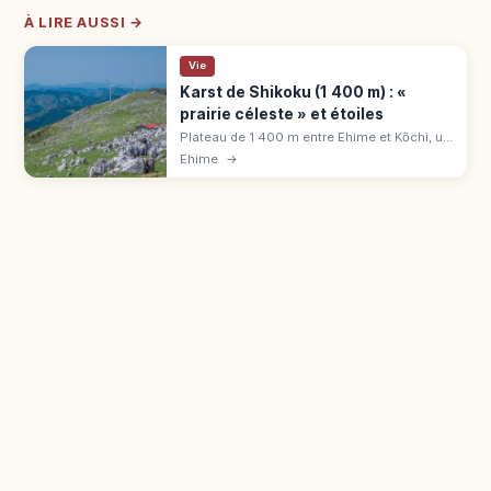
À LIRE AUSSI →
Vie
Karst de Shikoku (1 400 m) : «
prairie céleste » et étoiles
Plateau de 1 400 m entre Ehime et Kōchi, un
des 3 grands karsts du Japon : « route
Ehime
→
céleste », champs de calcaire, Voie lactée
d'été. Fermé en hiver.