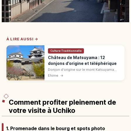
À LIRE AUSSI →
Culture Traditionnelle
Château de Matsuyama : 12
donjons d’origine et téléphérique
Donjon d'origine sur le mont Katsuyama
(132 m) à Matsuyama, fondé en 1602 par
Ehime
→
Katō Yoshiakira, reconstruit en 1854 : 200
cerisiers, téléphérique 520 ¥.
Comment profiter pleinement de
votre visite à Uchiko
1. Promenade dans le bourg et spots photo