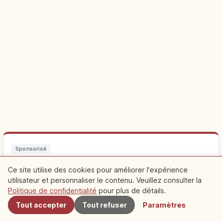
Sponsorisé
Planifiez votre voyage à Uchiko Machi
Ce site utilise des cookies pour améliorer l'expérience
utilisateur et personnaliser le contenu. Veuillez consulter la
À proximité
Séjourner à proximité facilite les visites. Découvrez aussi des
Politique de confidentialité
pour plus de détails.
expériences locales.
Tout accepter
Tout refuser
Paramètres
Découvrir Vie
Explorer Ehime