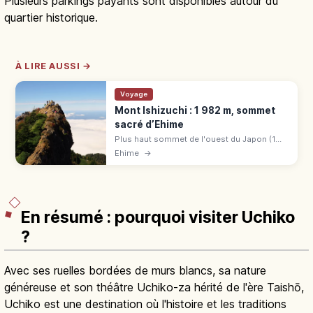
Plusieurs parkings payants sont disponibles autour du
quartier historique.
À LIRE AUSSI →
Voyage
Mont Ishizuchi : 1 982 m, sommet
sacré d’Ehime
Plus haut sommet de l'ouest du Japon (1
982 m), montagne sacrée d'Ehime :
Ehime
→
téléphérique vers Jōju-sha, voies à chaînes.
Itinéraires, panorama et équipement.
En résumé : pourquoi visiter Uchiko
?
Avec ses ruelles bordées de murs blancs, sa nature
généreuse et son théâtre Uchiko-za hérité de l'ère Taishō,
Uchiko est une destination où l'histoire et les traditions