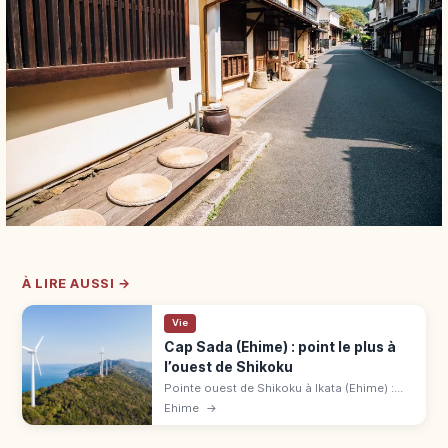
À LIRE AUSSI →
Vie
Cap Sada (Ehime) : point le plus à
l’ouest de Shikoku
Pointe ouest de Shikoku à Ikata (Ehime) :
phare blanc, observatoire Tsubakiyama,
Ehime
→
Setokaze no Oka, route Melody. 20 min à
pied du parking, 2 h de l'IC Ōzu.