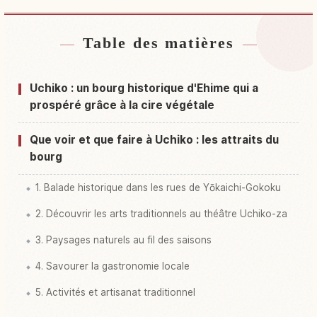
Table des matières
Hébergements près de Uchiko Machi
↗
Activités à Uchiko Machi
↗
Uchiko : un bourg historique d'Ehime qui a
prospéré grâce à la cire végétale
Que voir et que faire à Uchiko : les attraits du
bourg
1. Balade historique dans les rues de Yōkaichi-Gokoku
2. Découvrir les arts traditionnels au théâtre Uchiko-za
3. Paysages naturels au fil des saisons
4. Savourer la gastronomie locale
5. Activités et artisanat traditionnel