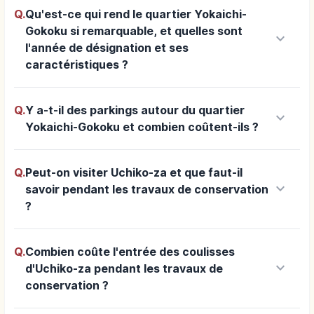
Q.
Qu'est-ce qui rend le quartier Yokaichi-
Gokoku si remarquable, et quelles sont
keyboard_arrow_down
l'année de désignation et ses
caractéristiques ?
Q.
Y a-t-il des parkings autour du quartier
keyboard_arrow_down
Yokaichi-Gokoku et combien coûtent-ils ?
Q.
Peut-on visiter Uchiko-za et que faut-il
keyboard_arrow_down
savoir pendant les travaux de conservation
?
Q.
Combien coûte l'entrée des coulisses
keyboard_arrow_down
d'Uchiko-za pendant les travaux de
conservation ?