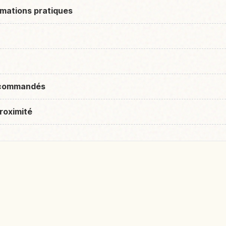
rmations pratiques
recommandés
roximité