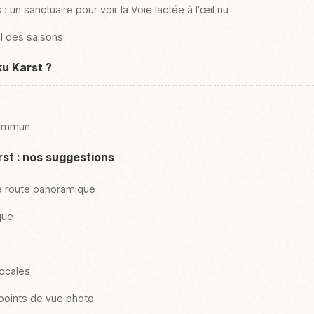
: un sanctuaire pour voir la Voie lactée à l'œil nu
il des saisons
u Karst ?
commun
rst : nos suggestions
la route panoramique
que
s
locales
 points de vue photo