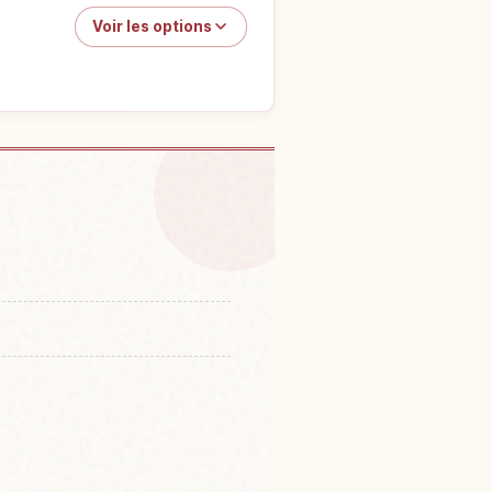
Voir les options
Shikoku Karst
↗