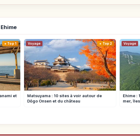
 Ehime
Top 1
Voyage
Top 2
Voyage
manami et
Matsuyama : 10 sites à voir autour de
Ehime : 
Dōgo Onsen et du château
mer, île