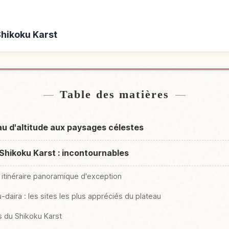
Shikoku Karst
de Shikoku Karst
Activités à 
↗
Table des matières
au d'altitude aux paysages célestes
 Shikoku Karst : incontournables
un itinéraire panoramique d'exception
daira : les sites les plus appréciés du plateau
s du Shikoku Karst