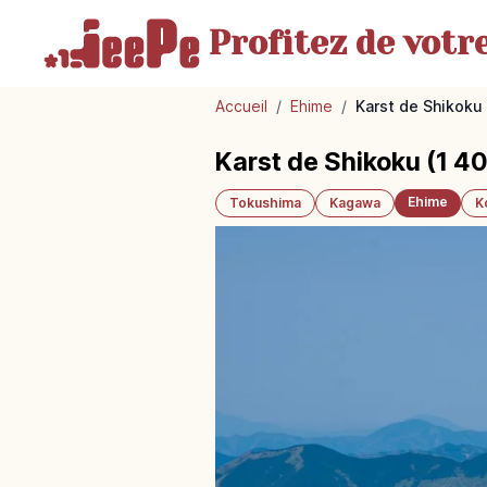
Profitez de votr
Accueil
/
Ehime
/
Karst de Shikoku (
Karst de Shikoku (1 400
Ehime
Tokushima
Kagawa
K