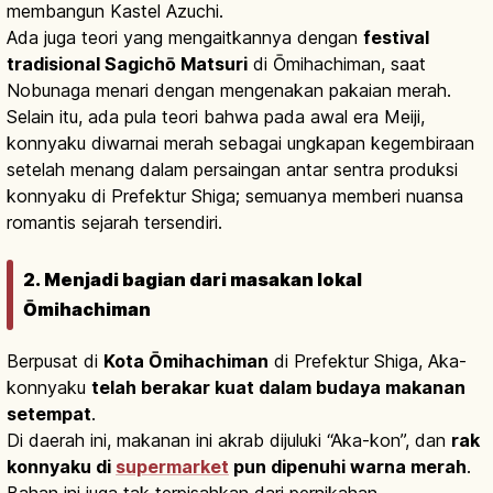
membangun Kastel Azuchi.
Ada juga teori yang mengaitkannya dengan
festival
tradisional Sagichō Matsuri
di Ōmihachiman, saat
Nobunaga menari dengan mengenakan pakaian merah.
Selain itu, ada pula teori bahwa pada awal era Meiji,
konnyaku diwarnai merah sebagai ungkapan kegembiraan
setelah menang dalam persaingan antar sentra produksi
konnyaku di Prefektur Shiga; semuanya memberi nuansa
romantis sejarah tersendiri.
2. Menjadi bagian dari masakan lokal
Ōmihachiman
Berpusat di
Kota Ōmihachiman
di Prefektur Shiga, Aka-
konnyaku
telah berakar kuat dalam budaya makanan
setempat
.
Di daerah ini, makanan ini akrab dijuluki “Aka-kon”, dan
rak
konnyaku di
supermarket
pun dipenuhi warna merah
.
Bahan ini juga tak terpisahkan dari pernikahan,