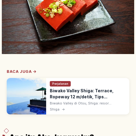
BACA JUGA →
Perjalanan
Biwako Valley Shiga: Terrace,
Ropeway 12 m/detik, Tips
Berkunjung
Biwako Valley di Otsu, Shiga: resor
pegunungan dari Uchimi ke Horai dengan
Shiga
→
Biwako Terrace, panorama Danau Biwa.
Ropeway 12 m/detik, ~5 menit ke puncak
gunung.