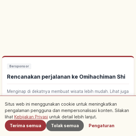
Bersponsor
Rencanakan perjalanan ke Omihachiman Shi
Menginap di dekatnya membuat wisata lebih mudah. Lihat juga
pengalaman lokal.
Situs web ini menggunakan cookie untuk meningkatkan
pengalaman pengguna dan mempersonalisasi konten. Silakan
Terdekat
Cari penginapan dekat Omihachiman Shi
↗
lihat
Kebijakan Privasi
untuk detail lebih lanjut.
Terima semua
Tolak semua
Pengaturan
Pelajari Makanan
Jelajahi Shiga
Cari aktivitas di Omihachiman Shi
↗