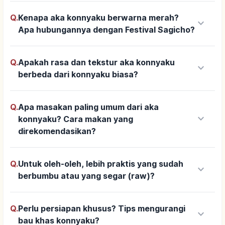
Q.
Kenapa aka konnyaku berwarna merah?
keyboard_arrow_down
Apa hubungannya dengan Festival Sagicho?
Q.
Apakah rasa dan tekstur aka konnyaku
keyboard_arrow_down
berbeda dari konnyaku biasa?
Q.
Apa masakan paling umum dari aka
keyboard_arrow_down
konnyaku? Cara makan yang
direkomendasikan?
Q.
Untuk oleh-oleh, lebih praktis yang sudah
keyboard_arrow_down
berbumbu atau yang segar (raw)?
Q.
Perlu persiapan khusus? Tips mengurangi
keyboard_arrow_down
bau khas konnyaku?