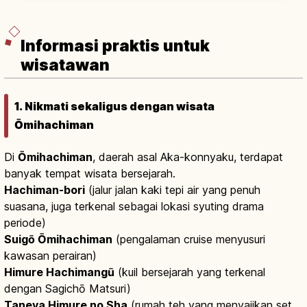
sini.
Informasi praktis untuk
wisatawan
1. Nikmati sekaligus dengan wisata
Ōmihachiman
Di
Ōmihachiman
, daerah asal Aka-konnyaku, terdapat
banyak tempat wisata bersejarah.
Hachiman-bori
(jalur jalan kaki tepi air yang penuh
suasana, juga terkenal sebagai lokasi syuting drama
periode)
Suigō Ōmihachiman
(pengalaman cruise menyusuri
kawasan perairan)
Himure Hachimangū
(kuil bersejarah yang terkenal
dengan Sagichō Matsuri)
Taneya Himure no Sha
(rumah teh yang menyajikan set