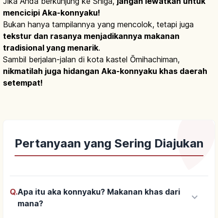
Jika Anda berkunjung ke Shiga,
jangan lewatkan untuk
mencicipi Aka-konnyaku!
Bukan hanya tampilannya yang mencolok, tetapi juga
tekstur dan rasanya menjadikannya makanan
tradisional yang menarik
.
Sambil berjalan-jalan di kota kastel Ōmihachiman,
nikmatilah juga hidangan Aka-konnyaku khas daerah
setempat!
Pertanyaan yang Sering Diajukan
Q.
Apa itu aka konnyaku? Makanan khas dari
keyboard_arrow_down
mana?