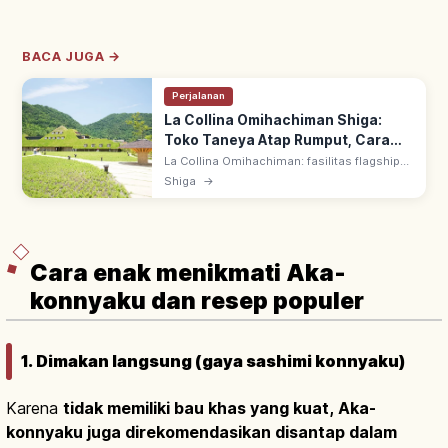
BACA JUGA →
Perjalanan
La Collina Omihachiman Shiga:
Toko Taneya Atap Rumput, Cara
Menikmati
La Collina Omihachiman: fasilitas flagship
Taneya Group (wagashi) di Shiga. Arsitektur
Shiga
→
menyatu dengan alam, atap rumput hijau;
tiket masuk & parkir gratis.
Cara enak menikmati Aka-
konnyaku dan resep populer
1. Dimakan langsung (gaya sashimi konnyaku)
Karena
tidak memiliki bau khas yang kuat, Aka-
konnyaku juga direkomendasikan disantap dalam