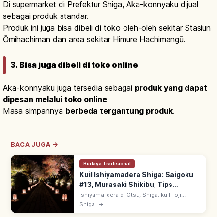
Di supermarket di Prefektur Shiga, Aka-konnyaku dijual
sebagai produk standar.
Produk ini juga bisa dibeli di toko oleh-oleh sekitar Stasiun
Ōmihachiman dan area sekitar Himure Hachimangū.
3. Bisa juga dibeli di toko online
Aka-konnyaku juga tersedia sebagai
produk yang dapat
dipesan melalui toko online
.
Masa simpannya
berbeda tergantung produk
.
BACA JUGA →
Budaya Tradisional
Kuil Ishiyamadera Shiga: Saigoku
#13, Murasaki Shikibu, Tips
Berkunjung
Ishiyama-dera di Otsu, Shiga: kuil Toji
Shingon, fudasho #13 Saigoku
Shiga
→
Sanjusansho. Tradisi Murasaki Shikibu
memperoleh ilham 'Genji Monogatari' di