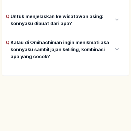
Q.
Untuk menjelaskan ke wisatawan asing:
keyboard_arrow_down
konnyaku dibuat dari apa?
Q.
Kalau di Omihachiman ingin menikmati aka
keyboard_arrow_down
konnyaku sambil jajan keliling, kombinasi
apa yang cocok?