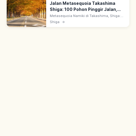
Jalan Metasequoia Takashima
Shiga: 100 Pohon Pinggir Jalan,
Rute & Sorotan
Metasequoia Namiki di Takashima, Shiga:
jalan deretan pohon metasequoia terpilih
Shiga
→
Shin Nihon Gairoju Hyakkei. Spot drive &
fotografi populer di 4 musim.