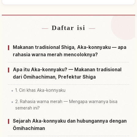
Daftar isi
Cari penginapan dekat Omihachiman Shi
↗
Cari aktivitas di Omihachiman Shi
↗
Makanan tradisional Shiga, Aka-konnyaku — apa
rahasia warna merah mencoloknya?
Apa itu Aka-konnyaku? — Makanan tradisional
dari Ōmihachiman, Prefektur Shiga
1. Ciri khas Aka-konnyaku
2. Rahasia warna merah — Mengapa warnanya bisa
semerah ini?
Sejarah Aka-konnyaku dan hubungannya dengan
Ōmihachiman