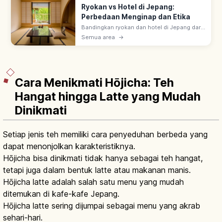
Ryokan vs Hotel di Jepang:
Perbedaan Menginap dan Etika
Bandingkan ryokan dan hotel di Jepang dari
sisi kamar, makanan, onsen, serta aturan
Semua area
→
menginap agar lebih mudah memilih
akomodasi yang sesuai.
Cara Menikmati Hōjicha: Teh
Hangat hingga Latte yang Mudah
Dinikmati
Setiap jenis teh memiliki cara penyeduhan berbeda yang
dapat menonjolkan karakteristiknya.
Hōjicha bisa dinikmati tidak hanya sebagai teh hangat,
tetapi juga dalam bentuk latte atau makanan manis.
Hōjicha latte adalah salah satu menu yang mudah
ditemukan di kafe-kafe Jepang.
Hōjicha latte sering dijumpai sebagai menu yang akrab
sehari-hari.