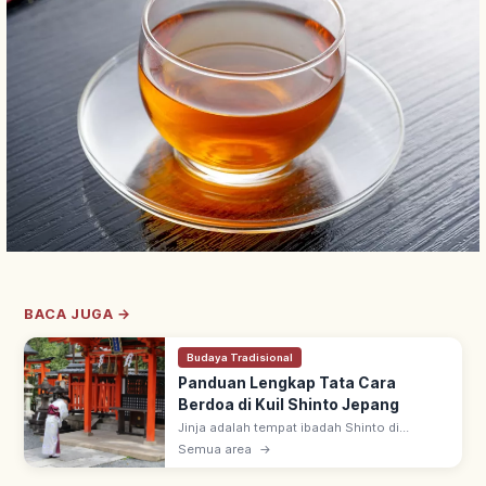
BACA JUGA →
Budaya Tradisional
Panduan Lengkap Tata Cara
Berdoa di Kuil Shinto Jepang
Jinja adalah tempat ibadah Shinto di
Jepang, ada sekitar 80.000 di seluruh
Semua area
→
negeri. Urutan berdoa: lewat torii, sucikan
diri di temizuya, sembahyang di haiden.