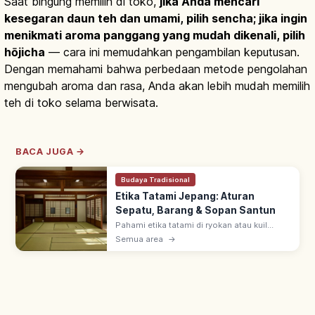
Saat bingung memilih di toko,
jika Anda mencari
kesegaran daun teh dan umami, pilih sencha; jika ingin
menikmati aroma panggang yang mudah dikenali, pilih
hōjicha
— cara ini memudahkan pengambilan keputusan.
Dengan memahami bahwa perbedaan metode pengolahan
mengubah aroma dan rasa, Anda akan lebih mudah memilih
teh di toko selama berwisata.
BACA JUGA →
Budaya Tradisional
Etika Tatami Jepang: Aturan
Sepatu, Barang & Sopan Santun
Pahami etika tatami di ryokan atau kuil
Jepang, mulai dari aturan alas kaki, cara
Semua area
→
meletakkan barang, hingga sopan santun
dasar agar kunjungan lebih nyaman.