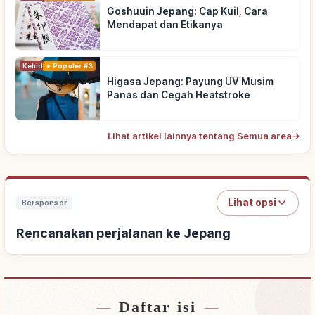
Goshuuin Jepang: Cap Kuil, Cara
Mendapat dan Etikanya
Kehidupan
Populer #3
Higasa Jepang: Payung UV Musim
Panas dan Cegah Heatstroke
Lihat artikel lainnya tentang Semua area
→
Lihat opsi
Bersponsor
Rencanakan perjalanan ke Jepang
Daftar isi
Cari penginapan dekat Jepang
↗