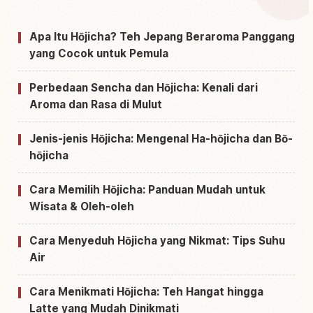
Cari aktivitas di Jepang
↗
Apa Itu Hōjicha? Teh Jepang Beraroma Panggang
yang Cocok untuk Pemula
Perbedaan Sencha dan Hōjicha: Kenali dari
Aroma dan Rasa di Mulut
Jenis-jenis Hōjicha: Mengenal Ha-hōjicha dan Bō-
hōjicha
Cara Memilih Hōjicha: Panduan Mudah untuk
Wisata & Oleh-oleh
Cara Menyeduh Hōjicha yang Nikmat: Tips Suhu
Air
Cara Menikmati Hōjicha: Teh Hangat hingga
Latte yang Mudah Dinikmati