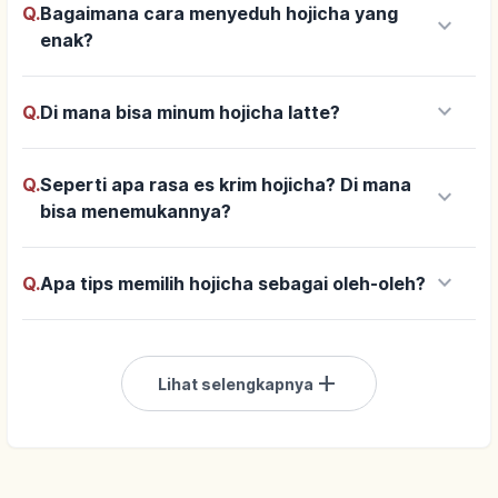
Q.
Bagaimana cara menyeduh hojicha yang
keyboard_arrow_down
enak?
keyboard_arrow_down
Q.
Di mana bisa minum hojicha latte?
Q.
Seperti apa rasa es krim hojicha? Di mana
keyboard_arrow_down
bisa menemukannya?
keyboard_arrow_down
Q.
Apa tips memilih hojicha sebagai oleh-oleh?
add
Lihat selengkapnya