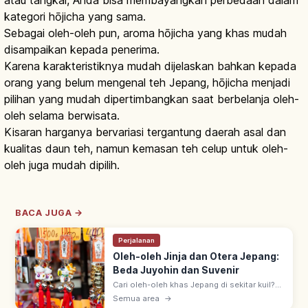
atau tangkai, Anda bisa membayangkan perbedaan dalam
kategori hōjicha yang sama.
Sebagai oleh-oleh pun, aroma hōjicha yang khas mudah
disampaikan kepada penerima.
Karena karakteristiknya mudah dijelaskan bahkan kepada
orang yang belum mengenal teh Jepang, hōjicha menjadi
pilihan yang mudah dipertimbangkan saat berbelanja oleh-
oleh selama berwisata.
Kisaran harganya bervariasi tergantung daerah asal dan
kualitas daun teh, namun kemasan teh celup untuk oleh-
oleh juga mudah dipilih.
BACA JUGA →
Perjalanan
Oleh-oleh Jinja dan Otera Jepang:
Beda Juyohin dan Suvenir
Cari oleh-oleh khas Jepang di sekitar kuil?
Kenali perbedaan omamori dan suvenir
Semua area
→
biasa, etika belanja, dan tips mengemas