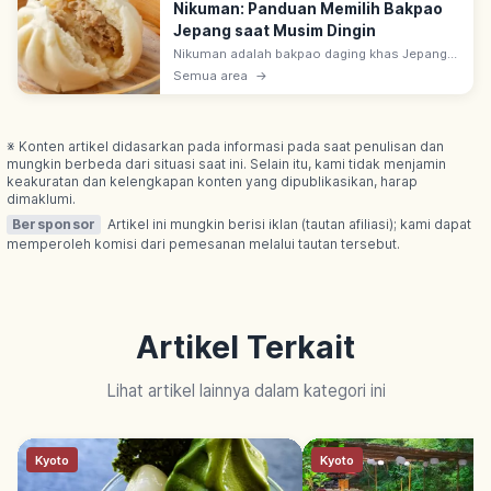
Nikuman: Panduan Memilih Bakpao
Jepang saat Musim Dingin
Nikuman adalah bakpao daging khas Jepang
yang populer saat cuaca dingin. Kenali cara
Semua area
→
memilih, perbedaannya dengan anman dan
pizzaman, serta tips menikmatinya.
※ Konten artikel didasarkan pada informasi pada saat penulisan dan
mungkin berbeda dari situasi saat ini. Selain itu, kami tidak menjamin
keakuratan dan kelengkapan konten yang dipublikasikan, harap
dimaklumi.
Bersponsor
Artikel ini mungkin berisi iklan (tautan afiliasi); kami dapat
memperoleh komisi dari pemesanan melalui tautan tersebut.
Artikel Terkait
Lihat artikel lainnya dalam kategori ini
Kyoto
Kyoto