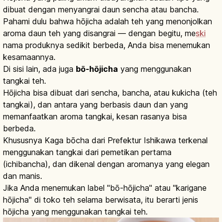
dibuat dengan menyangrai daun sencha atau bancha.
Pahami dulu bahwa hōjicha adalah teh yang menonjolkan
aroma daun teh yang disangrai — dengan begitu, me
ski
nama produknya sedikit berbeda, Anda bisa menemukan
kesamaannya.
Di sisi lain, ada juga
bō-hōjicha
yang menggunakan
tangkai teh.
Hōjicha bisa dibuat dari sencha, bancha, atau kukicha (teh
tangkai), dan antara yang berbasis daun dan yang
memanfaatkan aroma tangkai, kesan rasanya bisa
berbeda.
Khususnya Kaga bōcha dari Prefektur Ishikawa terkenal
menggunakan tangkai dari pemetikan pertama
(ichibancha), dan dikenal dengan aromanya yang elegan
dan manis.
Jika Anda menemukan label "bō-hōjicha" atau "karigane
hōjicha" di toko teh selama berwisata, itu berarti jenis
hōjicha yang menggunakan tangkai teh.