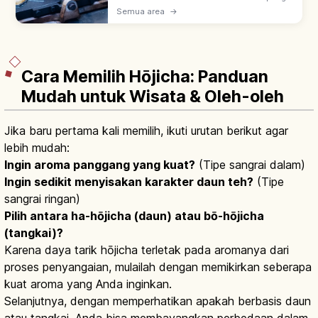
yang ramai dari musim semi (Maret–Mei)
Semua area
→
hingga musim gugur (September–
November), menjual kuliner khas daerah &
jajanan.
Cara Memilih Hōjicha: Panduan
Mudah untuk Wisata & Oleh-oleh
Jika baru pertama kali memilih, ikuti urutan berikut agar
lebih mudah:
Ingin aroma panggang yang kuat?
(Tipe sangrai dalam)
Ingin sedikit menyisakan karakter daun teh?
(Tipe
sangrai ringan)
Pilih antara ha-hōjicha (daun) atau bō-hōjicha
(tangkai)?
Karena daya tarik hōjicha terletak pada aromanya dari
proses penyangaian, mulailah dengan memikirkan seberapa
kuat aroma yang Anda inginkan.
Selanjutnya, dengan memperhatikan apakah berbasis daun