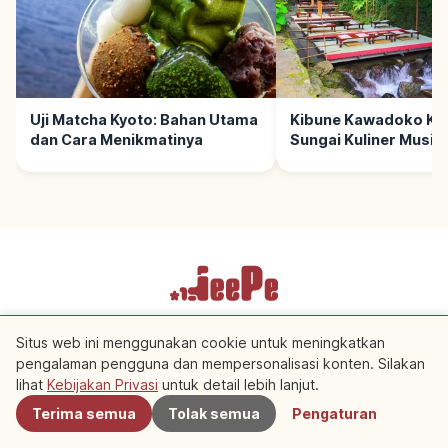
Uji Matcha Kyoto: Bahan Utama
Kibune Kawadoko Kyo
dan Cara Menikmatinya
Sungai Kuliner Musim
Cara Menikmati
Ketentuan Layanan
Kebijakan Privasi
Pengaturan Cookie
Situs web ini menggunakan cookie untuk meningkatkan
pengalaman pengguna dan mempersonalisasi konten. Silakan
Terdekat
Copyright © 2026 JeePe Inc. All rights reserved.
lihat
Kebijakan Privasi
untuk detail lebih lanjut.
Terima semua
Tolak semua
Pengaturan