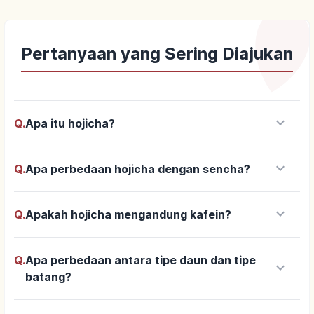
Pertanyaan yang Sering Diajukan
keyboard_arrow_down
Q.
Apa itu hojicha?
keyboard_arrow_down
Q.
Apa perbedaan hojicha dengan sencha?
keyboard_arrow_down
Q.
Apakah hojicha mengandung kafein?
Q.
Apa perbedaan antara tipe daun dan tipe
keyboard_arrow_down
batang?