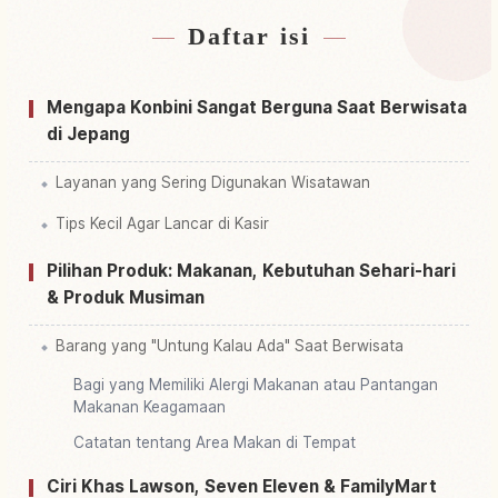
Daftar isi
Cari penginapan dekat Jepang
↗
Cari aktivitas di Jepang
↗
Mengapa Konbini Sangat Berguna Saat Berwisata
di Jepang
Layanan yang Sering Digunakan Wisatawan
Tips Kecil Agar Lancar di Kasir
Pilihan Produk: Makanan, Kebutuhan Sehari-hari
& Produk Musiman
Barang yang "Untung Kalau Ada" Saat Berwisata
Bagi yang Memiliki Alergi Makanan atau Pantangan
Makanan Keagamaan
Catatan tentang Area Makan di Tempat
Ciri Khas Lawson, Seven Eleven & FamilyMart