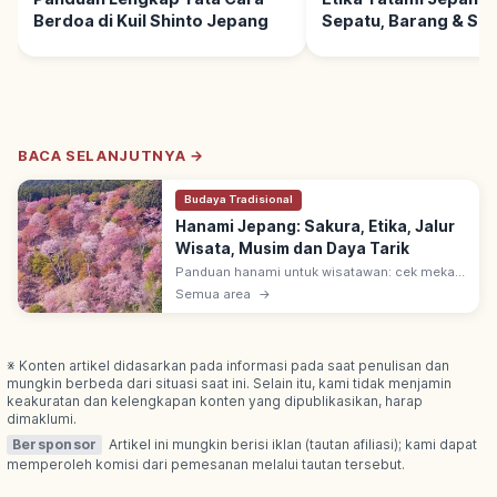
Berdoa di Kuil Shinto Jepang
Sepatu, Barang & So
Santun
BACA SELANJUTNYA →
Budaya Tradisional
Hanami Jepang: Sakura, Etika, Jalur
Wisata, Musim dan Daya Tarik
Panduan hanami untuk wisatawan: cek mekar
sakura, etika & kebersihan, tips hindari
Semua area
→
keramaian, serta spot terbaik di Takato,
Nagano, dan Maruyama Park Kyoto.
※ Konten artikel didasarkan pada informasi pada saat penulisan dan
mungkin berbeda dari situasi saat ini. Selain itu, kami tidak menjamin
keakuratan dan kelengkapan konten yang dipublikasikan, harap
dimaklumi.
Bersponsor
Artikel ini mungkin berisi iklan (tautan afiliasi); kami dapat
memperoleh komisi dari pemesanan melalui tautan tersebut.