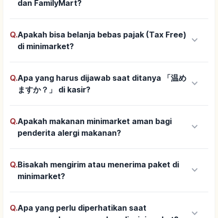
dan FamilyMart?
Q.
Apakah bisa belanja bebas pajak (Tax Free)
keyboard_arrow_down
di minimarket?
Q.
Apa yang harus dijawab saat ditanya 「温め
keyboard_arrow_down
ますか？」 di kasir?
Q.
Apakah makanan minimarket aman bagi
keyboard_arrow_down
penderita alergi makanan?
Q.
Bisakah mengirim atau menerima paket di
keyboard_arrow_down
minimarket?
Q.
Apa yang perlu diperhatikan saat
keyboard_arrow_down