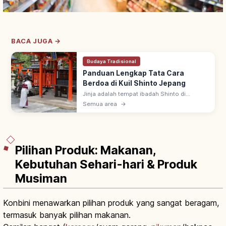
BACA JUGA →
Budaya Tradisional
Panduan Lengkap Tata Cara
Berdoa di Kuil Shinto Jepang
Jinja adalah tempat ibadah Shinto di
Jepang, ada sekitar 80.000 di seluruh
Semua area
→
negeri. Urutan berdoa: lewat torii, sucikan
diri di temizuya, sembahyang di haiden.
Pilihan Produk: Makanan,
Kebutuhan Sehari-hari & Produk
Musiman
Konbini menawarkan pilihan produk yang sangat beragam,
termasuk banyak pilihan makanan.