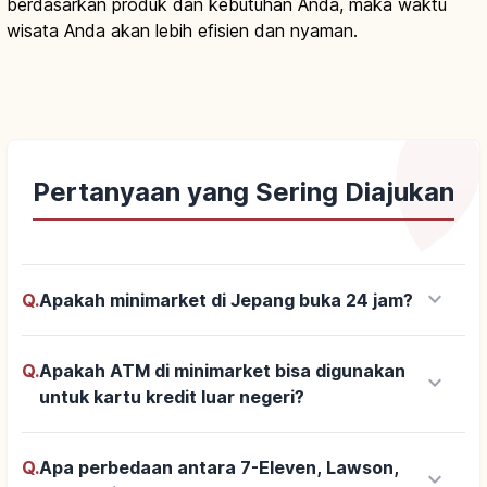
berdasarkan produk dan kebutuhan Anda, maka waktu
wisata Anda akan lebih efisien dan nyaman.
Pertanyaan yang Sering Diajukan
keyboard_arrow_down
Q.
Apakah minimarket di Jepang buka 24 jam?
Q.
Apakah ATM di minimarket bisa digunakan
keyboard_arrow_down
untuk kartu kredit luar negeri?
Q.
Apa perbedaan antara 7-Eleven, Lawson,
keyboard_arrow_down