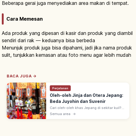
Beberapa gerai juga menyediakan area makan di tempat.
Cara Memesan
Ada produk yang dipesan di kasir dan produk yang diambil
sendiri dari rak — keduanya bisa berbeda
Menunjuk produk juga bisa dipahami, jadi jika nama produk
sulit, tunjukkan kemasan atau foto menu agar lebih mudah
BACA JUGA →
Perjalanan
Oleh-oleh Jinja dan Otera Jepang:
Beda Juyohin dan Suvenir
Cari oleh-oleh khas Jepang di sekitar kuil?
Kenali perbedaan omamori dan suvenir
Semua area
→
biasa, etika belanja, dan tips mengemas
agar aman dibawa pulang!