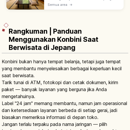
sisi kamar, makanan, onsen, serta aturan
Semua area
→
menginap agar lebih mudah memilih
akomodasi yang sesuai.
Rangkuman | Panduan
Menggunakan Konbini Saat
Berwisata di Jepang
Konbini bukan hanya tempat belanja, tetapi juga tempat
yang membantu menyelesaikan berbagai keperluan kecil
saat berwisata.
Tarik tunai di ATM, fotokopi dan cetak dokumen, kirim
paket — banyak layanan yang berguna jika Anda
mengetahuinya.
Label "24 jam" memang membantu, namun jam operasional
dan ketersediaan layanan berbeda di setiap gerai, jadi
biasakan memeriksa informasi di depan toko.
Jangan terlalu terpaku pada nama jaringan — pilih