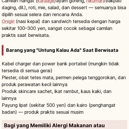
Camilan hangat (
karaage
/ayam goreng,
nikuman
/bakpao
daging, dll.), roti, mie, salad, dan dessert — semuanya bisa
dipilih sesuai selera dan rencana Anda.
Onigiri
(nasi kepal) dan sandwich tersedia dengan harga
sekitar 100–300 yen, sangat cocok sebagai camilan
praktis saat berwisata.
Barang yang "Untung Kalau Ada" Saat Berwisata
Kabel charger dan power bank portabel (mungkin tidak
tersedia di semua gerai)
Plester, obat tetes mata, permen pelega tenggorokan, dan
produk perawatan kecil lainnya
Produk skincare sachet, ikat rambut, kaus kaki, dan
lainnya
Payung lipat (sekitar 500 yen) dan kairo (penghangat
badan) — produk praktis sesuai musim
Bagi yang Memiliki Alergi Makanan atau