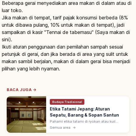
Beberapa gerai menyediakan area makan di dalam atau di
luar toko.
Jika makan di tempat, tarif pajak konsumsi berbeda (8%
untuk dibawa pulang, 10% untuk makan di tempat), jadi
sampaikan di kasir "Tennai de tabemasu" (Saya makan di
sini).
Ikuti aturan penggunaan dan pemilahan sampah sesuai
petunjuk di gerai, dan jika berada di area yang sulit untuk
makan sambil berjalan, makan di dalam gerai bisa menjadi
pilihan yang lebih nyaman.
BACA JUGA →
Budaya Tradisional
Etika Tatami Jepang: Aturan
Sepatu, Barang & Sopan Santun
Pahami etika tatami di ryokan atau kuil
Jepang, mulai dari aturan alas kaki, cara
Semua area
→
meletakkan barang, hingga sopan santun
dasar agar kunjungan lebih nyaman.