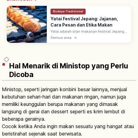
Budaya Tradisional
Yatai Festival Jepang: Jajanan,
Cara Pesan dan Etika Makan
Yatai adalah stan makanan festival Jepang
yang ramai dari musim semi (Maret–Mei)
Semua area
→
hingga musim gugur (September–
November), menjual kuliner khas daerah &
jajanan.
Hal Menarik di Ministop yang Perlu
Dicoba
Ministop, seperti jaringan konbini besar lainnya, menjual
kebutuhan sehari-hari dan makanan ringan, namun juga
memiliki keunggulan berupa makanan yang dimasak
langsung di gerai dan dessert seperti es krim lembut di
beberapa gerainya.
Cocok ketika Anda ingin makan sesuatu yang hangat atau
beristirahat sejenak saat berwisata.