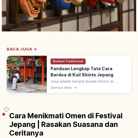
BACA JUGA →
Budaya Tradisional
Panduan Lengkap Tata Cara
Berdoa di Kuil Shinto Jepang
Jinja adalah tempat ibadah Shinto di
Jepang, ada sekitar 80.000 di seluruh
Semua area
→
negeri. Urutan berdoa: lewat torii, sucikan
diri di temizuya, sembahyang di haiden.
Cara Menikmati Omen di Festival
Jepang | Rasakan Suasana dan
Ceritanya