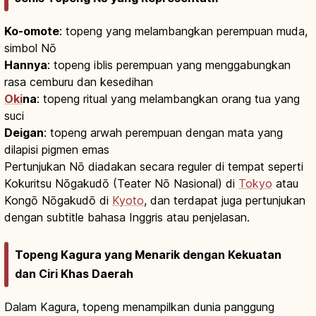
Ko-omote
: topeng yang melambangkan perempuan muda,
simbol Nō
Hannya
: topeng iblis perempuan yang menggabungkan
rasa cemburu dan kesedihan
Oki
na
: topeng ritual yang melambangkan orang tua yang
suci
Deigan
: topeng arwah perempuan dengan mata yang
dilapisi pigmen emas
Pertunjukan Nō diadakan secara reguler di tempat seperti
Kokuritsu Nōgakudō (Teater Nō Nasional) di
Tokyo
atau
Kongō Nōgakudō di
Kyoto
, dan terdapat juga pertunjukan
dengan subtitle bahasa Inggris atau penjelasan.
Topeng Kagura yang Menarik dengan Kekuatan
dan Ciri Khas Daerah
Dalam Kagura, topeng menampilkan dunia panggung