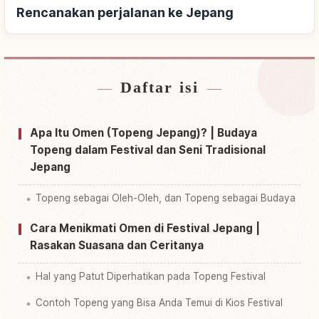
Rencanakan perjalanan ke Jepang
Daftar isi
Cari penginapan dekat Jepang
↗
Cari aktivitas di Jepang
↗
Apa Itu Omen (Topeng Jepang)? | Budaya
Topeng dalam Festival dan Seni Tradisional
Jepang
Topeng sebagai Oleh-Oleh, dan Topeng sebagai Budaya
Cara Menikmati Omen di Festival Jepang |
Rasakan Suasana dan Ceritanya
Hal yang Patut Diperhatikan pada Topeng Festival
Contoh Topeng yang Bisa Anda Temui di Kios Festival