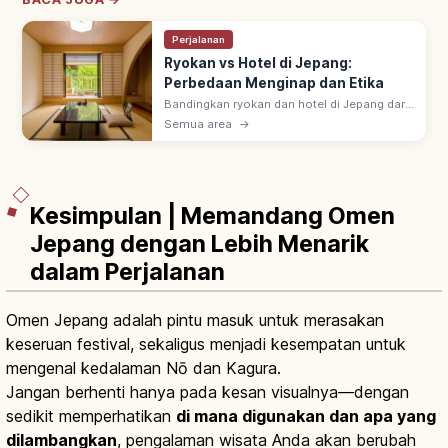
Perjalanan
Ryokan vs Hotel di Jepang:
Perbedaan Menginap dan Etika
Bandingkan ryokan dan hotel di Jepang dari
sisi kamar, makanan, onsen, serta aturan
Semua area
→
menginap agar lebih mudah memilih
akomodasi yang sesuai.
Kesimpulan | Memandang Omen
Jepang dengan Lebih Menarik
dalam Perjalanan
Omen Jepang adalah pintu masuk untuk merasakan
keseruan festival, sekaligus menjadi kesempatan untuk
mengenal kedalaman Nō dan Kagura.
Jangan berhenti hanya pada kesan visualnya—dengan
sedikit memperhatikan
di mana digunakan dan apa yang
dilambangkan
, pengalaman wisata Anda akan berubah