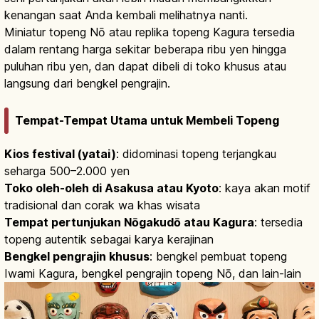
kenangan saat Anda kembali melihatnya nanti.
Miniatur topeng Nō atau replika topeng Kagura tersedia
dalam rentang harga sekitar beberapa ribu yen hingga
puluhan ribu yen, dan dapat dibeli di toko khusus atau
langsung dari bengkel pengrajin.
Tempat-Tempat Utama untuk Membeli Topeng
Kios festival (yatai)
: didominasi topeng terjangkau
seharga 500–2.000 yen
Toko oleh-oleh di Asakusa atau Kyoto
: kaya akan motif
tradisional dan corak wa khas wisata
Tempat pertunjukan Nōgakudō atau Kagura
: tersedia
topeng autentik sebagai karya kerajinan
Bengkel pengrajin khusus
: bengkel pembuat topeng
Iwami Kagura, bengkel pengrajin topeng Nō, dan lain-lain