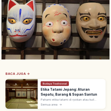
BACA JUGA →
Budaya Tradisional
Etika Tatami Jepang: Aturan
Sepatu, Barang & Sopan Santun
Pahami etika tatami di ryokan atau kuil
Jepang, mulai dari aturan alas kaki, cara
Semua area
→
meletakkan barang, hingga sopan santun
dasar agar kunjungan lebih nyaman.