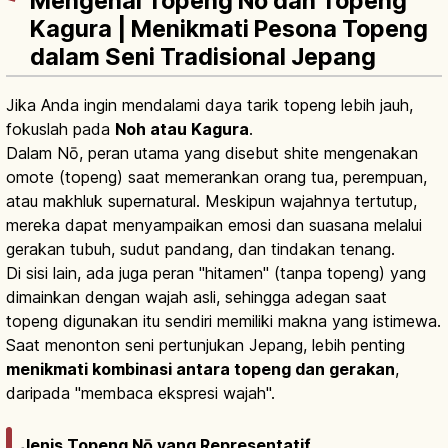
Mengenal Topeng Nō dan Topeng
Kagura | Menikmati Pesona Topeng
dalam Seni Tradisional Jepang
Jika Anda ingin mendalami daya tarik topeng lebih jauh,
fokuslah pada
Noh atau Kagura
.
Dalam Nō, peran utama yang disebut shite mengenakan
omote (topeng) saat memerankan orang tua, perempuan,
atau makhluk supernatural. Meskipun wajahnya tertutup,
mereka dapat menyampaikan emosi dan suasana melalui
gerakan tubuh, sudut pandang, dan tindakan tenang.
Di sisi lain, ada juga peran "hitamen" (tanpa topeng) yang
dimainkan dengan wajah asli, sehingga adegan saat
topeng digunakan itu sendiri memiliki makna yang istimewa.
Saat menonton seni pertunjukan Jepang, lebih penting
menikmati kombinasi antara topeng dan gerakan
,
daripada "membaca ekspresi wajah".
Jenis Topeng Nō yang Representatif