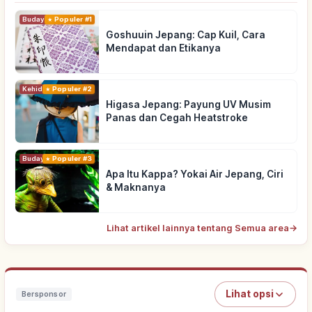
Budaya Tradisional
Populer #1
Goshuuin Jepang: Cap Kuil, Cara
Mendapat dan Etikanya
Kehidupan
Populer #2
Higasa Jepang: Payung UV Musim
Panas dan Cegah Heatstroke
Budaya Tradisional
Populer #3
Apa Itu Kappa? Yokai Air Jepang, Ciri
& Maknanya
Lihat artikel lainnya tentang Semua area
→
Lihat opsi
Bersponsor