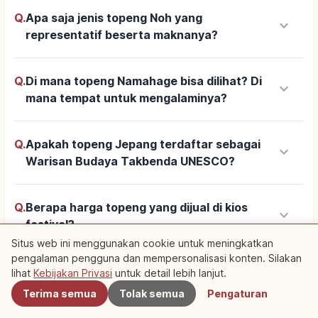
Q.
Apa saja jenis topeng Noh yang
keyboard_arrow_down
representatif beserta maknanya?
Q.
Di mana topeng Namahage bisa dilihat? Di
keyboard_arrow_down
mana tempat untuk mengalaminya?
Q.
Apakah topeng Jepang terdaftar sebagai
keyboard_arrow_down
Warisan Budaya Takbenda UNESCO?
Q.
Berapa harga topeng yang dijual di kios
keyboard_arrow_down
festival?
Situs web ini menggunakan cookie untuk meningkatkan
pengalaman pengguna dan mempersonalisasi konten. Silakan
Terdekat
Q.
Di mana bisa membeli topeng Noh atau
lihat
Kebijakan Privasi
untuk detail lebih lanjut.
keyboard_arrow_down
Kagura? Berapa kisaran harganya?
Terima semua
Tolak semua
Pengaturan