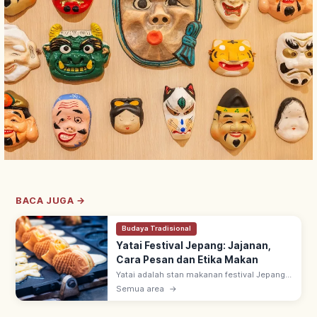
BACA JUGA →
Budaya Tradisional
Yatai Festival Jepang: Jajanan,
Cara Pesan dan Etika Makan
Yatai adalah stan makanan festival Jepang
yang ramai dari musim semi (Maret–Mei)
Semua area
→
hingga musim gugur (September–
November), menjual kuliner khas daerah &
jajanan.