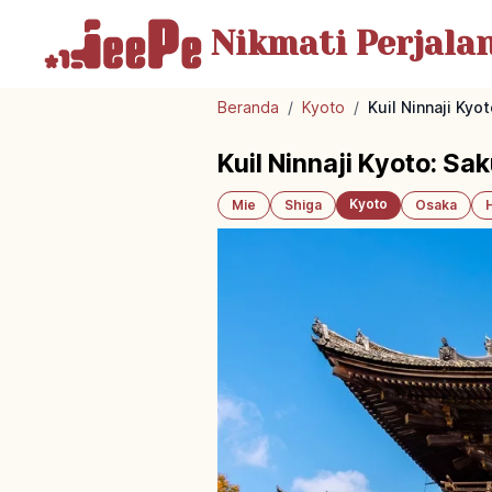
Nikmati Perjala
Beranda
/
Kyoto
/
Kuil Ninnaji Kyo
Kuil Ninnaji Kyoto: Sa
Kyoto
Mie
Shiga
Osaka