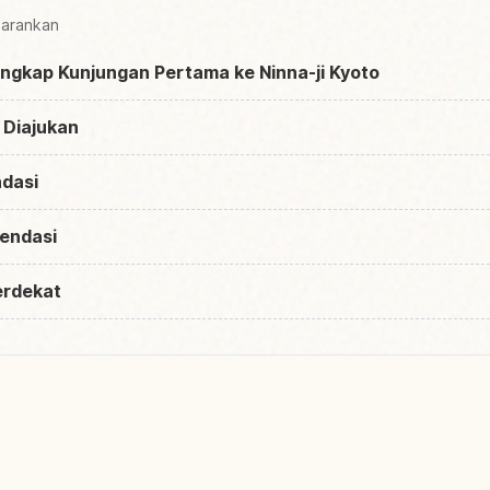
sarankan
gkap Kunjungan Pertama ke Ninna-ji Kyoto
 Diajukan
dasi
endasi
erdekat