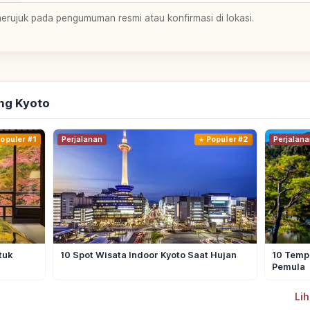
merujuk pada pengumuman resmi atau konfirmasi di lokasi.
ng Kyoto
opuler #1
Perjalanan
Populer #2
Perjalana
tuk
10 Spot Wisata Indoor Kyoto Saat Hujan
10 Tempa
Pemula
Lih