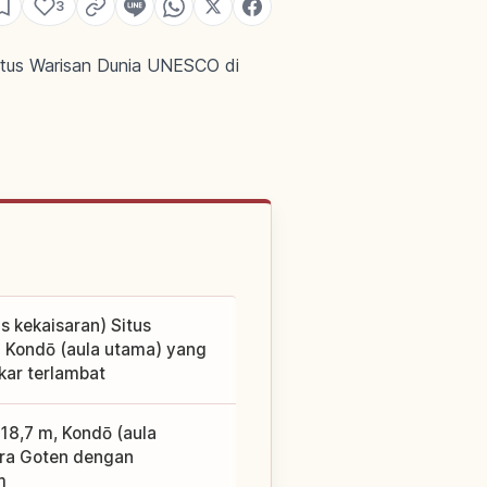
3
 situs Warisan Dunia UNESCO di
is kekaisaran) Situs
i Kondō (aula utama) yang
kar terlambat
 18,7 m, Kondō (aula
ara Goten dengan
m