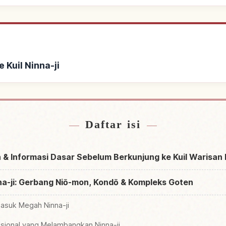
 Kuil Ninna-ji
kat Kuil Ninna-ji
Cari aktivitas 
↗
Daftar isi
ah & Informasi Dasar Sebelum Berkunjung ke Kuil Warisan 
inna-ji: Gerbang Niō-mon, Kondō & Kompleks Goten
asuk Megah Ninna-ji
sional yang Melambangkan Ninna-ji