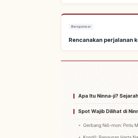
Bersponsor
Rencanakan perjalanan ke
Cari penginapan de
Apa Itu Ninna-ji? Sejar
Spot Wajib Dilihat di N
Gerbang Niō-mon: Pintu M
Kondō: Bangunan Harta Na