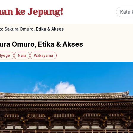
nan
ke Jepang!
to: Sakura Omuro, Etika & Akses
kura Omuro, Etika & Akses
Hyogo
Nara
Wakayama