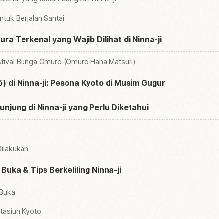
tuk Berjalan Santai
a Terkenal yang Wajib Dilihat di Ninna-ji
stival Bunga Omuro (Omuro Hana Matsuri)
 di Ninna-ji: Pesona Kyoto di Musim Gugur
unjung di Ninna-ji yang Perlu Diketahui
Dilakukan
uka & Tips Berkeliling Ninna-ji
 Buka
Stasiun Kyoto