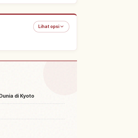
Lihat opsi
di Kuil Ninna-ji
↗
Dunia di Kyoto