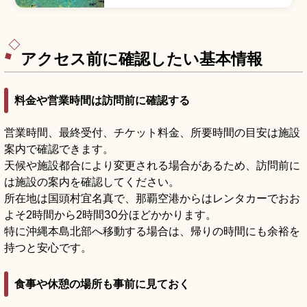
窟入口から差し込む光が水面を青く輝かせる「青
の洞窟」が名所。シュノーケリング3,000〜
6,000円、体験ダイビング8,000〜12,000円、
駐車場約180台(1時間100円)、那覇空港から車約1
時間のアクセスも押さえています。
アクセス前に確認したい基本情報
料金や営業時間は訪問前に確認する
営業時間、最終受付、チケット料金、所要時間の目安は施設
案内で確認できます。
天候や施設都合により変更される場合があるため、訪問前に
は施設の案内を確認してください。
所在地は国頭村宜名真で、那覇空港からはレンタカーでおお
よそ2時間から2時間30分ほどかかります。
特に沖縄本島北部へ移動する場合は、帰りの時間にも余裕を
持つと安心です。
食事や休憩の場所も事前に見ておく