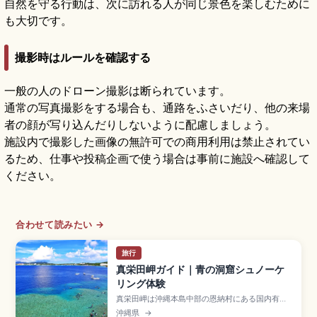
自然を守る行動は、次に訪れる人が同じ景色を楽しむために
も大切です。
撮影時はルールを確認する
一般の人のドローン撮影は断られています。
通常の写真撮影をする場合も、通路をふさいだり、他の来場
者の顔が写り込んだりしないように配慮しましょう。
施設内で撮影した画像の無許可での商用利用は禁止されてい
るため、仕事や投稿企画で使う場合は事前に施設へ確認して
ください。
合わせて読みたい →
旅行
真栄田岬ガイド｜青の洞窟シュノーケ
リング体験
真栄田岬は沖縄本島中部の恩納村にある国内有数
のダイビング・シュノーケリングスポットで、洞
沖縄県
→