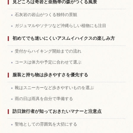
見どころは奇岩と亜熱帯の森がつくる風景
石灰岩の岩山がつくる独特の景観
ガジュマルやソテツなど沖縄らしい植物にも注目
初めてでも迷いにくいアスムイハイクスの楽しみ方
受付からハイキング開始までの流れ
コースは体力や予定に合わせて選ぶ
服装と持ち物は歩きやすさを優先する
靴はスニーカーなど歩きやすいものを選ぶ
雨の日は雨具を自分で準備する
訪日旅行者が知っておきたいマナーと注意点
聖地としての雰囲気を大切にする