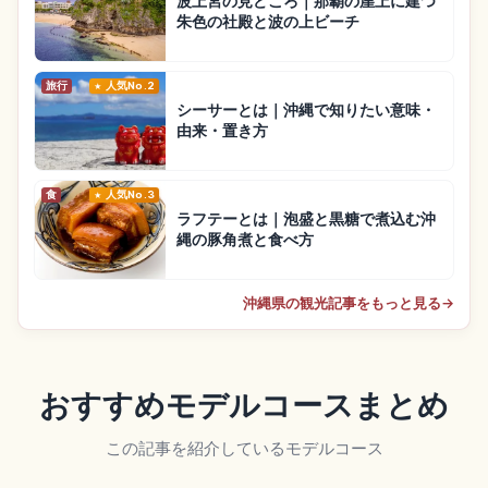
波上宮の見どころ｜那覇の崖上に建つ
朱色の社殿と波の上ビーチ
旅行
人気No.2
シーサーとは｜沖縄で知りたい意味・
由来・置き方
食
人気No.3
ラフテーとは｜泡盛と黒糖で煮込む沖
縄の豚角煮と食べ方
沖縄県の観光記事をもっと見る
→
おすすめモデルコースまとめ
この記事を紹介しているモデルコース