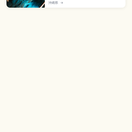
にある全長約5,000mの鍾乳洞で、100万本以上
沖縄県
→
の鍾乳石を有する国内最大級の鍾乳洞です。約
890mが観光用に公開されています。約2万本の
「槍天井」、洞内21℃前後、入園大人2,000円、
9:00〜17:30、那覇空港から車約30分のアクセス
も押さえました。