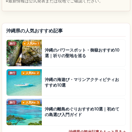
※最新情報は公式発表または現地でご確認ください。
沖縄県の人気おすすめ記事
旅行
人気No.1
沖縄のパワースポット・御嶽おすすめ10
選｜祈りの聖地を巡る
旅行
人気No.2
沖縄の海遊び・マリンアクティビティお
すすめ10選
旅行
人気No.3
沖縄の離島めぐりおすすめ10選｜初めて
の島選び入門ガイド
沖縄県の観光記事をもっと見る
→