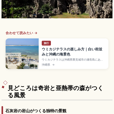
合わせて読みたい →
旅行
ウミカジテラスの楽しみ方｜白い街並
みと沖縄の海景色
ウミカジテラスは沖縄県豊見城市の瀬長島にある
白壁が美しいリゾート商業施設で、那覇空港から
沖縄県
→
車で約15分。地中海リゾートのような白い建物が
斜面に沿って海に向かって段々に広がります。約
47店舗のショップ・グルメ、慶良間諸島方面に沈
むサンセット、琉球温泉瀬長島ホテル、入場無
料・駐車場無料の便利な立地をまとめました。
見どころは奇岩と亜熱帯の森がつく
る風景
石灰岩の岩山がつくる独特の景観