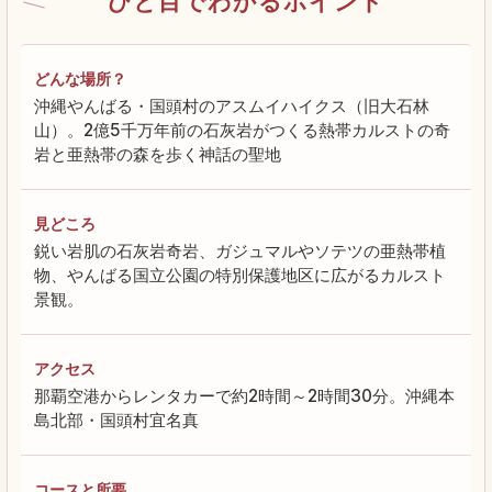
ひと目でわかるポイント
どんな場所？
沖縄やんばる・国頭村のアスムイハイクス（旧大石林
山）。2億5千万年前の石灰岩がつくる熱帯カルストの奇
岩と亜熱帯の森を歩く神話の聖地
見どころ
鋭い岩肌の石灰岩奇岩、ガジュマルやソテツの亜熱帯植
物、やんばる国立公園の特別保護地区に広がるカルスト
景観。
アクセス
那覇空港からレンタカーで約2時間～2時間30分。沖縄本
島北部・国頭村宜名真
コースと所要