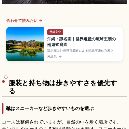
合わせて読みたい →
伝統文化
沖縄・識名園｜世界遺産の琉球王朝の
廻遊式庭園
識名園は沖縄県那覇市にある琉球王家の別邸とし
て1799年に造営された廻遊式庭園で、世界遺産
沖縄県
→
「琉球王国のグスク及び関連遺産群」の構成資
産。中国風の六角堂、心字池、琉球石灰岩の石
橋、御殿(うどぅん)や勧耕台が見どころ。入場大人
400円、那覇市内から車で約15分のアクセスをま
とめました。
服装と持ち物は歩きやすさを優先す
る
靴はスニーカーなど歩きやすいものを選ぶ
コースは整備されていますが、自然の中を歩く場所です。
サンダルやヒールのある靴は危険なため避け、スニーカーな