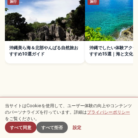
旅行
旅行
沖縄美ら海＆北部やんばる自然旅お
沖縄でしたい体験アクテ
すすめ10選ガイド
すすめ15選｜海と文化
近くのおすすめスポット
当サイトはCookieを使用して、ユーザー体験の向上やコンテンツ
のパーソナライズを行っています。詳細は
プライバシーポリシー
付近のスポット
この周辺のおすすめ記事をチェック
をご覧ください。
すべて同意
すべて拒否
設定
旅行
旅行