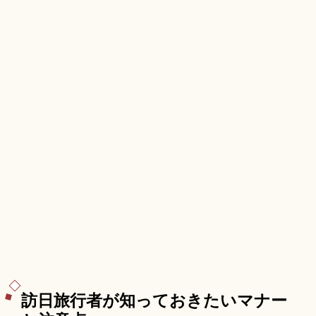
武御嶽石門、有料区域大人400円、ゆいレール
「首里駅」徒歩約15分のアクセスも押さえていま
す。
訪日旅行者が知っておきたいマナー