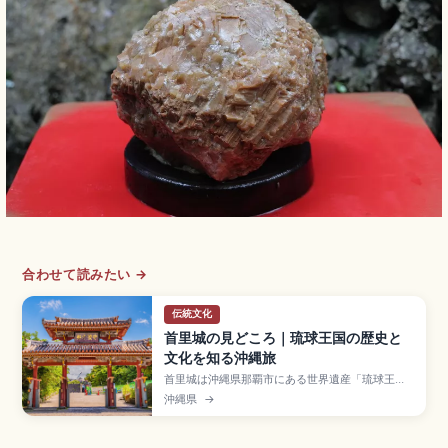
合わせて読みたい →
伝統文化
首里城の見どころ｜琉球王国の歴史と
文化を知る沖縄旅
首里城は沖縄県那覇市にある世界遺産「琉球王国
のグスク及び関連遺産群」の構成資産で、約450
沖縄県
→
年間にわたり琉球王国の中心として栄えた王宮。
2019年火災で正殿が焼失し、2026年度の完成を
目標に「見せる復興」が進行中。守礼門、園比屋