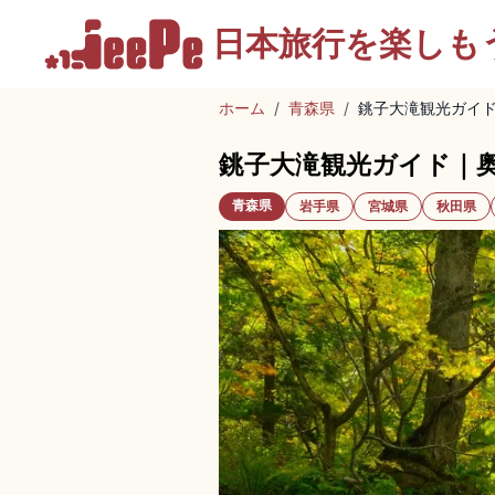
日本旅行を
楽しも
ホーム
/
青森県
/
銚子大滝観光ガイ
銚子大滝観光ガイド｜
青森県
岩手県
宮城県
秋田県