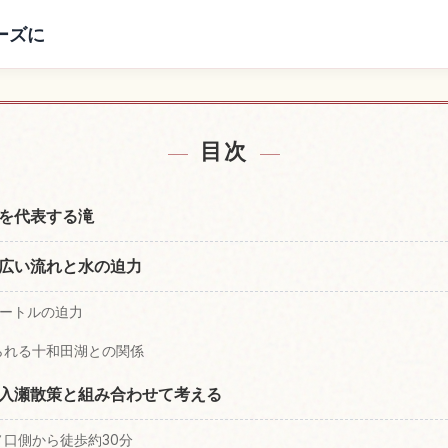
ーズに
の宿を探す
銚子大滝の
↗
目次
を代表する滝
広い流れと水の迫力
メートルの迫力
られる十和田湖との関係
入瀬散策と組み合わせて考える
口側から徒歩約30分