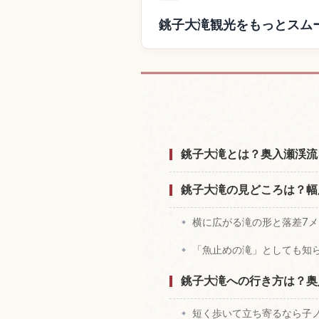
銚子大滝観光をもっとスム
銚子大滝付近
銚子大滝とは？奥入瀬渓流
銚子大滝の見どころは？幅
横に広がる滝の形と落差7
「魚止めの滝」としても知
銚子大滝への行き方は？奥
短く歩いて立ち寄るなら子ノ