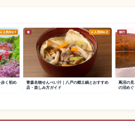
人気No.1
食
人気No.2
旅行
を歩く初め
青森名物せんべい汁｜八戸の郷土鍋とおすすめ
蔦沼の見
店・楽しみ方ガイド
の沼めぐ