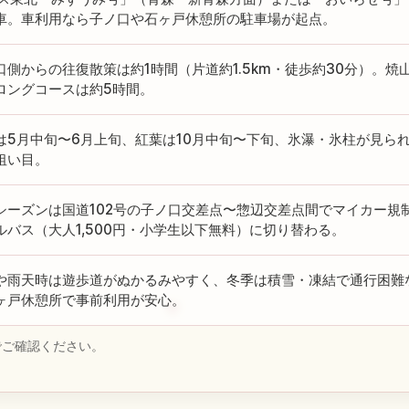
車。車利用なら子ノ口や石ヶ戸休憩所の駐車場が起点。
口側からの往復散策は約1時間（片道約1.5km・徒歩約30分）。焼山
ロングコースは約5時間。
は5月中旬〜6月上旬、紅葉は10月中旬〜下旬、氷瀑・氷柱が見られ
狙い目。
シーズンは国道102号の子ノ口交差点〜惣辺交差点間でマイカー規
ルバス（大人1,500円・小学生以下無料）に切り替わる。
や雨天時は遊歩道がぬかるみやすく、冬季は積雪・凍結で通行困難
ヶ戸休憩所で事前利用が安心。
でご確認ください。