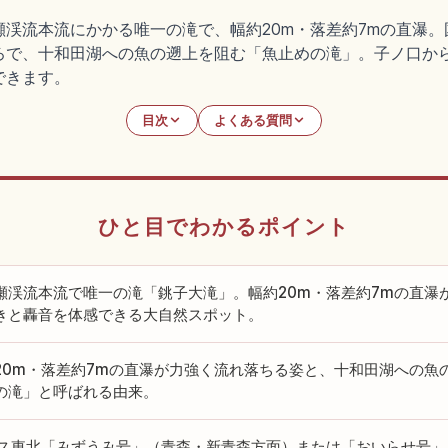
渓流本流にかかる唯一の滝で、幅約20m・落差約7mの直瀑
で、十和田湖への魚の遡上を阻む「魚止めの滝」。子ノ口から徒歩約
できます。
目次
よくある質問
ひと目でわかるポイント
瀬渓流本流で唯一の滝「銚子大滝」。幅約20m・落差約7mの直瀑
きと轟音を体感できる大自然スポット。
20m・落差約7mの直瀑が力強く流れ落ちる姿と、十和田湖への魚
の滝」と呼ばれる由来。
バス東北「みずうみ号」（青森・新青森方面）または「おいらせ号