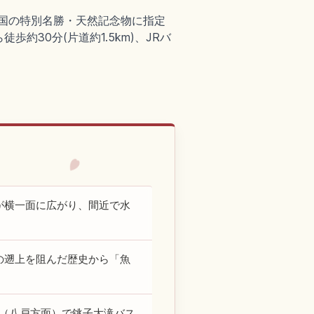
。国の特別名勝・天然記念物に指定
30分(片道約1.5km)、JRバ
が横一面に広がり、間近で水
の遡上を阻んだ歴史から「魚
」（八戸方面）で銚子大滝バス