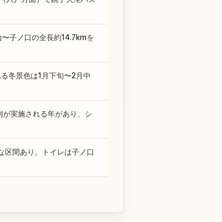
〜子ノ口の全長約14.7kmを
る冬景色は1月下旬〜2月中
制が実施される年があり、シ
な区間あり。トイレは子ノ口