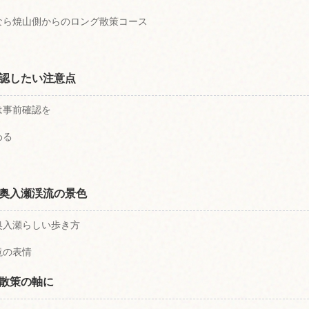
なら焼山側からのロング散策コース
認したい注意点
は事前確認を
わる
奥入瀬渓流の景色
奥入瀬らしい歩き方
滝の表情
散策の軸に