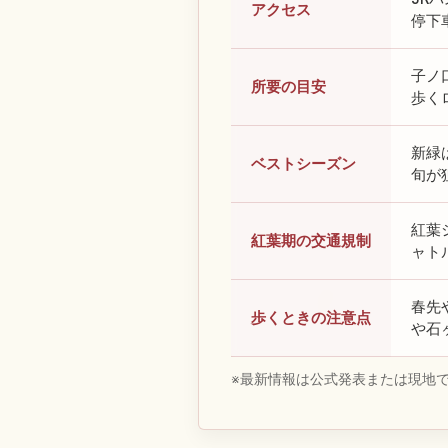
アクセス
停下
子ノ
所要の目安
歩く
新緑
ベストシーズン
旬が
紅葉
紅葉期の交通規制
ャト
春先
歩くときの注意点
や石
※最新情報は公式発表または現地