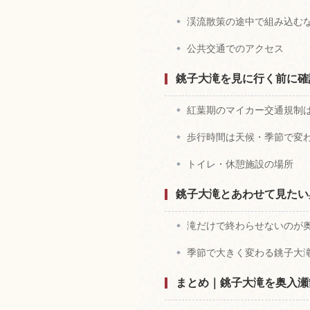
渓流散策の途中で組み込む
公共交通でのアクセス
銚子大滝を見に行く前に確
紅葉期のマイカー交通規制
歩行時間は天候・季節で変
トイレ・休憩施設の場所
銚子大滝とあわせて見たい
滝だけで終わらせないのが
季節で大きく変わる銚子大
まとめ｜銚子大滝を奥入瀬